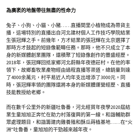
為廣袤的地盤帶往無盡的性命力
兔子、小狗、小貓、小豬……直播間里小植物成為帶貨主
播，這場特別的直播出自河北建材個人工作技巧學院結業
生張冠輝之手。前幾年，方才結業的張冠輝在北京選擇了
那時方才鼓起的短錄像範疇任務。那時，他不只成立了本
身的新媒體創業團隊，還積聚了短錄像創作的豐盛經歷。
2018年，張冠輝回抵家鄉河北蔚縣年夜德莊村。在他的率
領下，故鄉畜牧業產物經由過程直播等渠道，總銷量到達
了4000余萬元，村平易近人均年支出增添了3000元。同
時，張冠輝率領的團隊還將本身的新媒體運營經歷、直播
技能教授給老鄉。
而在數千公里外的新疆吐魯番，河北經貿年夜學2020屆結
業生童旭旭正奔忙在助力村落復興的第一線。和諧輔助群
眾處理題目，和諧籌建肉雞養殖和酥瓜蒔植基地……在“火
洲”吐魯番，童旭旭的干勁越來越年夜。