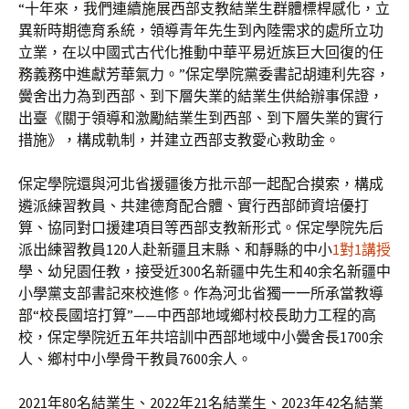
“十年來，我們連續施展西部支教結業生群體標桿感化，立
異新時期德育系統，領導青年先生到內陸需求的處所立功
立業，在以中國式古代化推動中華平易近族巨大回復的任
務義務中進獻芳華氣力。”保定學院黨委書記胡連利先容，
黌舍出力為到西部、到下層失業的結業生供給辦事保證，
出臺《關于領導和激勵結業生到西部、到下層失業的實行
措施》，構成軌制，并建立西部支教愛心救助金。
保定學院還與河北省援疆後方批示部一起配合摸索，構成
遴派練習教員、共建德育配合體、實行西部師資培優打
算、協同對口援建項目等西部支教新形式。保定學院先后
派出練習教員120人赴新疆且末縣、和靜縣的中小
1對1講授
學、幼兒園任教，接受近300名新疆中先生和40余名新疆中
小學黨支部書記來校進修。作為河北省獨一一所承當教導
部“校長國培打算”——中西部地域鄉村校長助力工程的高
校，保定學院近五年共培訓中西部地域中小黌舍長1700余
人、鄉村中小學骨干教員7600余人。
2021年80名結業生、2022年21名結業生、2023年42名結業