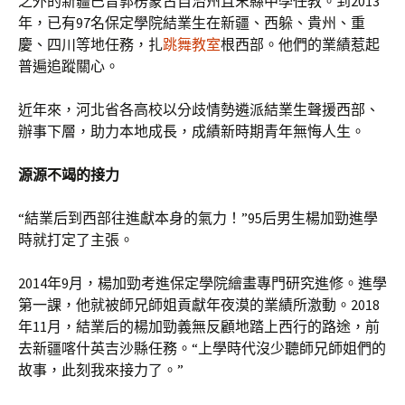
之外的新疆巴音郭楞蒙古自治州且末縣中學任教。到2013
年，已有97名保定學院結業生在新疆、西躲、貴州、重
慶、四川等地任務，扎
跳舞教室
根西部。他們的業績惹起
普遍追蹤關心。
近年來，河北省各高校以分歧情勢遴派結業生聲援西部、
辦事下層，助力本地成長，成績新時期青年無悔人生。
源源不竭的接力
“結業后到西部往進獻本身的氣力！”95后男生楊加勁進學
時就打定了主張。
2014年9月，楊加勁考進保定學院繪畫專門研究進修。進學
第一課，他就被師兄師姐貢獻年夜漠的業績所激動。2018
年11月，結業后的楊加勁義無反顧地踏上西行的路途，前
去新疆喀什英吉沙縣任務。“上學時代沒少聽師兄師姐們的
故事，此刻我來接力了。”