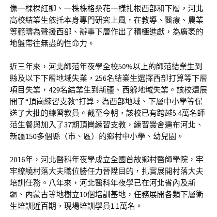
像一棵棵紅柳、一株株格桑花一樣扎根西部和下層，河北
高校結業生依托本身專門研究上風，在教導、醫療、農業
等範疇為聲援西部、辦事下層作出了積極進獻，為廣袤的
地盤帶往無盡的性命力。
近三年來，河北師范年夜學全校50%以上的師范結業生到
縣及以下下層地域失業，256名結業生選擇西部打算等下層
項目失業，429名結業生到新疆、西躲地域失業。該校還展
開了“頂崗練習支教”打算，為西部地域、下層中小學等保
送了大批的練習教員。截至今朝，該校已有跨越5.4萬名師
范生餐與加入了37期頂崗練習支教，練習黌舍遍布河北、
新疆150多個縣（市、區）的鄉村中小學、幼兒園。
2016年，河北醫科年夜學成立全國首故鄉村醫師學院，牢
牢繚繞村落大夫職位勝任力晉陞目的，扎實展開村落大夫
培訓任務。八年來，河北醫科年夜學已在河北省內及新
疆、內蒙古等地樹立10個培訓基地，任務展開各類下層衛
生培訓近百期，現場培訓學員1.1萬名。