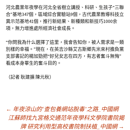
河北農業年夜學在河北全省樹立講授、科研、生孩子“三聯
合”基地347個，區域綜合實驗站9個，古代農業教導科技立
異示范基地41個，推行新結果、新種類和新技巧1000余
項，無力增進處所經濟社會成長。
“你問我為什么選擇了這里，我會告知你，被人需求是一類
別樣的幸福。”現在，在英吉沙縣艾古斯鄉先米來村擔負黨
支部書記的楊加勁把“好兒女志在四方，有志者奮斗無悔”
看成本身畢生的奮斗目的。
（記者 耿建擴 陳元秋）
文
←
年夜涼山的“查包養網站脫毒”之路_中國網
江蘇師找九宮格交通范年夜學科文學院書院揭
牌 研究利用型高校書院制扶植_中國網
→