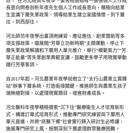
目？”在河北經貿年夜學，黌舍經由過程一張張個人工作成
長意向問卷剖析年夜先生個人工作成長意向，積極向結業
生宣講下層失業政策，領導結業生建立家國情懷，到下層
往，到西部往。
河北師范年夜學出臺頂崗練習、應征進伍、創業贊助等多
項支撐政策，還展開“芳華立功新時期”主題運動，停止下
層失業政策解讀和下層用人單元推介，舉行“模範氣力”“芳
華正能量”等失業創業典範宣講，鼓勵更多學子用現實舉動
踐行芳華誓詞。
自2017年起，河北農業年夜學就樹立了“太行山農業立異驛
站”辦事下層系統，打造銜接關鍵，推進師生與農業生孩子
端無縫對接，以處理現實題目、增進財產成長。
河北醫科年夜學積極摸索“沉下往”醫療衛生人才培育新形
式，構建訂單式培育形式，推動專門研究練習與下層用人
單元直連，并將“送醫下鄉”社會實行歸入研討生必修課，
施展專門研究上風，按期深刻下層處理群眾醫療困難。