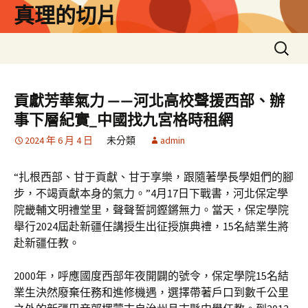
跳
真理的切片
至
主
搜
要
尋
內
關
容
鍵
貢獻芳華氣力 ——河北高校聲援西部、辦
字:
事下層紀實_中國找九宮格時租網
2024 年 6 月 4 日
未分類
admin
“扎根西部、甘于貢獻、甘于享樂，跟隨著學長學姐們的腳
步，不竭貢獻本身的氣力。”4月17日下戰書，河北保定學
院畿輔文明禮堂里，聲聲誓詞鏗鏘無力。當天，保定學院
舉行2024屆赴新疆任講授生出征授旗典禮，15名結業生將
赴新疆任教。
2000年，呼應國度西部年夜開闢的號令，保定學院15名結
業生決然廢棄任務和進修機遇，選擇帶著戶口到數千公里