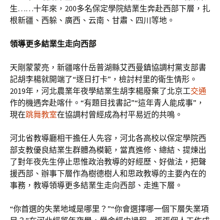
生……十年來，200多名保定學院結業生奔赴西部下層，扎
根新疆、西躲、廣西、云南、甘肅、四川等地。
領導更多結業生走向西部
天剛蒙蒙亮，新疆喀什岳普湖縣艾西曼鎮協調村黨支部書
記胡李楊就開端了“逐日打卡”，檢討村里的衛生情形。
2019年，河北農業年夜學結業生胡李楊廢棄了北京工
交通
作的機遇奔赴喀什。“有題目找書記”“這年青人能成事”，
現在
跳舞教室
在協調村曾經成為村平易近的共鳴。
河北省教導廳相干擔任人先容，河北各高校以保定學院西
部支教優良結業生群體為模範，當真進修、總結、提煉出
了對年夜先生停止思惟政治教導的好經歷、好做法，把聲
援西部、辦事下層作為樹德樹人和思政教導的主要內在的
事務，教導領導更多結業生走向西部、走進下層。
“你首選的失業地域是哪里？”“你會選擇哪一個下層失業項