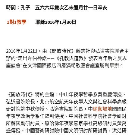
時間：孔子二五六六年歲次乙未臘月廿一日辛亥
1對1教學
耶穌2016年1月30日
2016年1月22日，由《開放時代》雜志社與弘道書院聯合主
辦的“走出韋伯神話——《孔教與道教》發表百年后之反思
座談會”在文津國際飯店四層滿朝歌廳會議室勝利舉辦。
《開放時代》特約主編，中山年夜學哲學系吳重慶傳授、
弘道書院院長，北京航空航天年夜學人文與社會科學高級
研討院姚中秋傳授、弘道書院副院長，中
瑜伽場地
國國民
年夜學政治學系任鋒副傳授、中國社會科學院社會學研討
所蘇國勛研討員、原哈佛年夜學燕京學社高級研討員黃萬
盛傳授、中國藝術研討院中國文明研討所研討員，洪范研