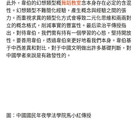
此外，韋伯的幻想類型概
舞蹈教室
念本身存在必定的含混
性。幻想類型不難簡化經驗，產生概念與經驗之間的張
力。而重視求異的類型化方式會導致二元化思維和兩兩對
立的概念格式，削減事實的豐富性。最后梁治平傳授指
出，對待韋伯，我們需有持有一個學習的心態，堅持開放
性。要善用韋伯，透過韋伯來更好地看我們本身。韋伯基
于中西差異和對比，對于中國文明做出許多基礎判斷，對
中國學者來說是有啟發性的。
圖：中國國民年夜學法學院馬小紅傳授