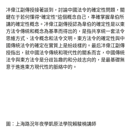
冸偉江副傳授接著談到，討論中國法令的確定性問題，關
鍵在于若何懂得“確定性”這個概念自己，準確掌握韋伯所
講的確定性概念。冸偉江副傳授認為韋伯的確定性是以東
方法令傳統和概念為基準而得出的，是指共享統一套法令
思維方式、法令概念和法令文明。東方法令的確定性與中
國傳統法令的確定在實質上是紛歧樣的。最后冸偉江副傳
授指出，就中國法令傳統和現代性的關系而言，中國傳統
法令與東方法令是分歧旨趣的和分歧志向的，是最基礎無
意于進進東方現代性的脈絡中的。
圖：上海路況年夜學凱原法學院賴駿楠講師