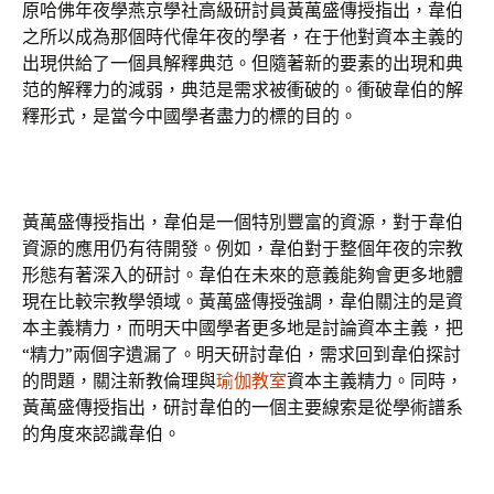
原哈佛年夜學燕京學社高級研討員黃萬盛傳授指出，韋伯
之所以成為那個時代偉年夜的學者，在于他對資本主義的
出現供給了一個具解釋典范。但隨著新的要素的出現和典
范的解釋力的減弱，典范是需求被衝破的。衝破韋伯的解
釋形式，是當今中國學者盡力的標的目的。
黃萬盛傳授指出，韋伯是一個特別豐富的資源，對于韋伯
資源的應用仍有待開發。例如，韋伯對于整個年夜的宗教
形態有著深入的研討。韋伯在未來的意義能夠會更多地體
現在比較宗教學領域。黃萬盛傳授強調，韋伯關注的是資
本主義精力，而明天中國學者更多地是討論資本主義，把
“精力”兩個字遺漏了。明天研討韋伯，需求回到韋伯探討
的問題，關注新教倫理與
瑜伽教室
資本主義精力。同時，
黃萬盛傳授指出，研討韋伯的一個主要線索是從學術譜系
的角度來認識韋伯。