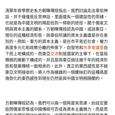
清華年夜學歷史系方朝暉傳授指出，我們討論走出韋伯神
話，并不僅僅是反思神話，里面還有一個建設性的思緒，
也就是為中國文明的興起找到一條新的途徑。關于儒家文
明與資本主義的關系，方朝暉傳授認為中國，或說東亞，
現在的這種經濟形態，與韋伯所講的資本主義還是存在差
別的。例如，東方的資本主義，是在市平易近社會，權力
高度多元化和政教分離的佈景下，自發地和
共享會議室
自
下而上地構成的，而東亞
交流
則是國家的主導下，在當局
積極的推動下構成的，并且是與東亞過往幾千年的經濟形
態和發展傳統一脈相承的。此外，真正的東西感性是不被
東亞文明接收的，將人作為機器的一個螺絲釘的這種高度
情勢化的東西感性到現在仍然是與中國文明相隔閡的。
方朝暉傳授認為，我們可以換一個角度來思慮，紛歧定要
追問儒家思惟或中國傳統可否成為資本主義精力，而是思