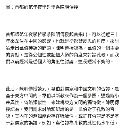
圖：首都師范年夜學哲學系陳明傳授
首都師范年夜學哲學系陳明傳授起首指出，可以從近三十
年來韋伯在中國的影響，也就是從影響反思的角度，來討
論走出韋伯神話的問題。陳明傳授認為，韋伯的一個主要
的貢獻，是從公個性或超個人道的角度來討論孔教，而我
們以前經常是從個人的角度往討論，這長短常不夠的。
此后，陳明傳授談到，韋伯對儒家和中國文明的否認，是
基于東方中間的。韋伯以新教來作為一個參照，通過縮小
差異性，省略類似性，來建構東方文明的獨特徵。陳明傳
授認為，我們需求討論和辯論的是，韋伯對于孔教的否
認，其內在的邏輯能否存在牴觸性，或許其否認是不是基
于對儒家的誤讀。例如，韋伯認為孔教的感性化水平低，