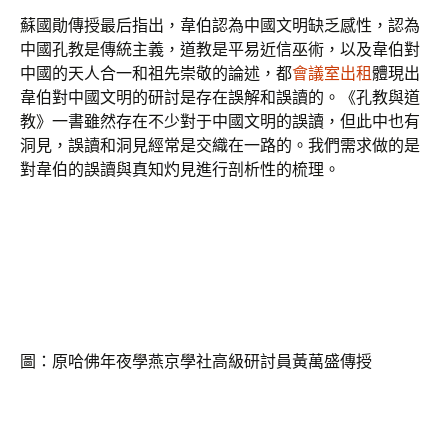
蘇國勛傳授最后指出，韋伯認為中國文明缺乏感性，認為
中國孔教是傳統主義，道教是平易近信巫術，以及韋伯對
中國的天人合一和祖先崇敬的論述，都
會議室出租
體現出
韋伯對中國文明的研討是存在誤解和誤讀的。《孔教與道
教》一書雖然存在不少對于中國文明的誤讀，但此中也有
洞見，誤讀和洞見經常是交織在一路的。我們需求做的是
對韋伯的誤讀與真知灼見進行剖析性的梳理。
圖：原哈佛年夜學燕京學社高級研討員黃萬盛傳授