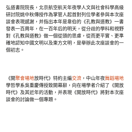
弘道書院院長，北京航空航天年夜學人文與社會科學高級
研討院姚中秋傳授作為掌管人起首對列位學者參與本次座
談會表現感謝，并指出本年是韋伯的《孔教與道教》一書
發表一百周年，在一百年后的明天，從分歧的學科和視野
對《孔教與道教》做一個從頭的思慮，從而更平實、更準
確地認知中國文明以及東方文明，是舉辦此次座談會的一
個初志。
《開
聚會場地
放時代》特約主編
交流
，中山年夜
舞蹈場地
學哲學系吳重慶傳授致開幕辭，向在場學者介紹了《開放
時代》及其近年的活動，并表現《開放時代》將對本次座
談會的討論做一個專題。