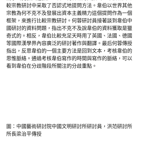
較宗教研討中采取了否認式地提問方法。韋伯以世界其他
宗教為何不克不及發展出資本主義精力這個提問作為一個
框架，來進行比較宗教研討。何蓉研討員接著談到韋伯中
國研討的資料問題，指出不克不及說韋伯的資料獲取是獵
奇式的。相反，韋伯比較充足天時用了英國、法國、德國
等國際漢學界內容廣泛的研討著作與翻譯。最后何蓉傳授
指出，反思韋伯的一個主要方法是回到文本，考核韋伯的
思惟脈絡。通過考核韋伯寫作的時間與寫作的脈絡，可以
看到韋伯在分歧階段所關注的分歧重點。
圖：中國藝術研討院中國文明研討所研討員，洪范研討所
所長梁治平傳授