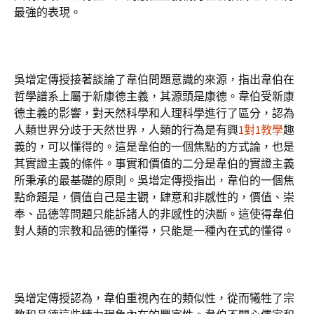
最強的表現。
吳增定傳授接著談論了韋伯問題意識的來源，指出韋伯在
哲學譜系上屬于新康德主義，其源頭是康德。韋伯受新康
德主義的影響，對天然科學和人理科學進行了區分，認為
人類世界分歧于天然世界，人類的行為是有興
1對1教學
趣
義的，可以懂得的。這是韋伯的一個焦點的方式論，也是
其實證主義的條件。事實和價值的二分是韋伯的實證主義
所秉承的最基礎的原則。吳增定傳授指出，韋伯的一個焦
點命題是，價值自己是主觀，肆意和非感性的，價值、崇
奉、品德等問題只能訴諸人的非感性的決斷。這使得韋伯
對人類的宗教和品德的懂得，只能是一種內在式的懂得。
吳增定傳授認為，韋伯重視內在的類似性，從而犧牲了宗