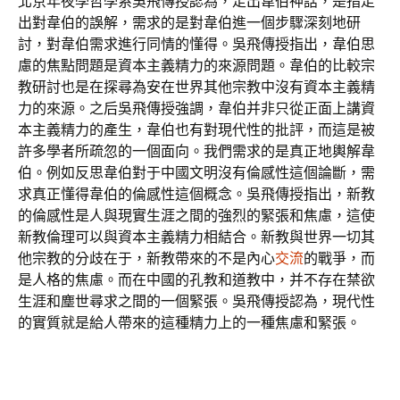
北京年夜學哲學系吳飛傳授認為，走出韋伯神話，是指走
出對韋伯的誤解，需求的是對韋伯進一個步驟深刻地研
討，對韋伯需求進行同情的懂得。吳飛傳授指出，韋伯思
慮的焦點問題是資本主義精力的來源問題。韋伯的比較宗
教研討也是在探尋為安在世界其他宗教中沒有資本主義精
力的來源。之后吳飛傳授強調，韋伯并非只從正面上講資
本主義精力的產生，韋伯也有對現代性的批評，而這是被
許多學者所疏忽的一個面向。我們需求的是真正地輿解韋
伯。例如反思韋伯對于中國文明沒有倫感性這個論斷，需
求真正懂得韋伯的倫感性這個概念。吳飛傳授指出，新教
的倫感性是人與現實生涯之間的強烈的緊張和焦慮，這使
新教倫理可以與資本主義精力相結合。新教與世界一切其
他宗教的分歧在于，新教帶來的不是內心
交流
的戰爭，而
是人格的焦慮。而在中國的孔教和道教中，并不存在禁欲
生涯和塵世尋求之間的一個緊張。吳飛傳授認為，現代性
的實質就是給人帶來的這種精力上的一種焦慮和緊張。