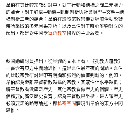
韋伯在其比較宗教研討中，對于行動和結構之間二元張力
的彌合，對于好處—動機—軌制剖析與社會類型—文明—結
構剖析二者的結合；韋伯在論證宗教崇奉對經濟活動影響
時所采取的多元因果剖析；以及韋伯對于唯心唯物對立的
超出，都是對中國學
舞蹈教室
術界的主要啟發。
蘇國勛研討員指出，從具體的文本上看，《孔教與道教》
一書含有東方中間論思惟，這是韋伯最年夜的問題。韋伯
的比較宗教研討是帶有明顯和強烈的價值判斷的。例如，
韋伯認為距離基督新教越遠的宗教，其感性化水平越低；
將基督教看做廣泛歷史，其他宗教看做歷史的個體，歷史
個體要向廣泛歷史看齊；認為基督教是坐標，是人類歷史
必須要走的路等論述，都
私密空間
體現出韋伯的東方中間
思惟。