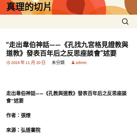
跳
真理的切片
至
主
搜
要
尋
內
關
容
鍵
“走出韋伯神話——《孔找九宮格見證教與
字:
道教》發表百年后之反思座談會”述要
2024 年 11 月 20 日
未分類
admin
走出韋伯神話——《孔教與道教》發表百年后之反思座談
會”述要
作者：張燎
來源：弘道書院