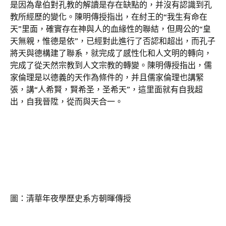
是因為韋伯對孔教的解讀是存在缺點的，并沒有認識到孔
教所經歷的變化。陳明傳授指出，在紂王的“我生有命在
天”里面，確實存在神與人的血緣性的聯結，但周公的“皇
天無親，惟德是依”，已經對此進行了否認和超出，而孔子
將天與德構建了聯系，就完成了感性化和人文明的轉向，
完成了從天然宗教到人文宗教的轉變。陳明傳授指出，儒
家倫理是以德義的天作為條件的，并且儒家倫理也講緊
張，講“人希賢，賢希圣，圣希天”，這里面就有自我超
出，自我晉陞，從而與天合一。
圖：清華年夜學歷史系方朝暉傳授