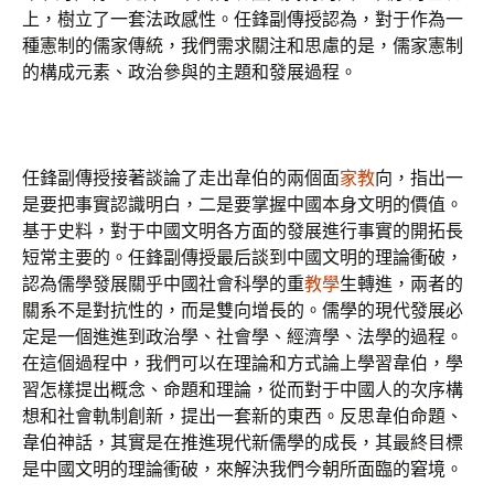
上，樹立了一套法政感性。任鋒副傳授認為，對于作為一
種憲制的儒家傳統，我們需求關注和思慮的是，儒家憲制
的構成元素、政治參與的主題和發展過程。
任鋒副傳授接著談論了走出韋伯的兩個面
家教
向，指出一
是要把事實認識明白，二是要掌握中國本身文明的價值。
基于史料，對于中國文明各方面的發展進行事實的開拓長
短常主要的。任鋒副傳授最后談到中國文明的理論衝破，
認為儒學發展關乎中國社會科學的重
教學
生轉進，兩者的
關系不是對抗性的，而是雙向增長的。儒學的現代發展必
定是一個進進到政治學、社會學、經濟學、法學的過程。
在這個過程中，我們可以在理論和方式論上學習韋伯，學
習怎樣提出概念、命題和理論，從而對于中國人的次序構
想和社會軌制創新，提出一套新的東西。反思韋伯命題、
韋伯神話，其實是在推進現代新儒學的成長，其最終目標
是中國文明的理論衝破，來解決我們今朝所面臨的窘境。