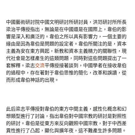
中國藝術研討院中國文明研討所研討員，洪范研討所所長
梁治平傳授指出，無論是在中國還是在國際上，韋伯的影
響是深入和廣泛的。韋伯之所以具有影響力，一個主要的
緣由是因為韋伯是問題的設定者。韋伯所關注的是，資本
主義為安在東方興起，新教和資本主義精力的關聯性，現
代社會是怎樣產生的這類問題，同時對這些問題提出了一
套解釋。梁志
交流
平傳授接著談到，中國學者在接收韋伯
的過程中，存在著對于韋伯思惟的簡化，改革和誤讀，從
而形成韋伯神話的出現。
此后梁志平傳授對韋伯的東方中間主義，感性化概念和幻
想類型進行了討論，指出韋伯對中國宗教的研討是對照性
的研討。韋伯是從東方來反向觀照中國宗教，對于中西差
異性進行了凸起，顯化與擴年夜，這不難產生許多問題。