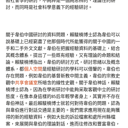
教社會學的研討，不純粹是一個純思辨的、理論性的研
討，而同時是社會科學意義下的經驗研討。
關于韋伯中國研討的資料問題，賴駿楠博士認為韋伯可以
說基礎上已經窮盡了他那個時代所能獲得的關于中國的一
手和二手外文文獻。韋伯在把握經驗資料的基礎上，結合
其概念體系，提出了一些既有經驗，又有理論的命題和結
論。賴駿楠博指出，韋伯的研討方式，研討思緒以及概念
體系，都
個人空間
是經驗研討的學科可以借鑒的。韋伯也
存在問題，例如韋伯的基督新教中間主義，韋伯的宗教史
觀中
共享會議室
所暗含的線性史觀。關于韋伯神話，賴駿
楠博士認為，因為在學術研討中能夠采取客觀中立的研討
態度，在像本身這樣的85后年輕學者身上，其實并不存在
韋伯神話。最后賴駿楠博士就若何對待韋伯的問題，認為
與韋伯進行對話交通是主要的。我們需求應用現在能夠獲
得的新的經驗資料，例如大批的訴訟檔案和處所州縣檔
案，來展開與韋伯的理論對話，進而往修改和豐富韋伯，