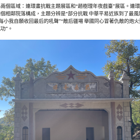
兩個區域：連環畫抗戰主題展區和“趙樹理年夜戲臺”展區。連
個相鄰院落構成，主題分辨是“部分抗戰 中華平易近族到了最風
 每小我自願收回最后的吼聲”“敵后疆場 舉國同心冒著仇敵的炮火
功”。