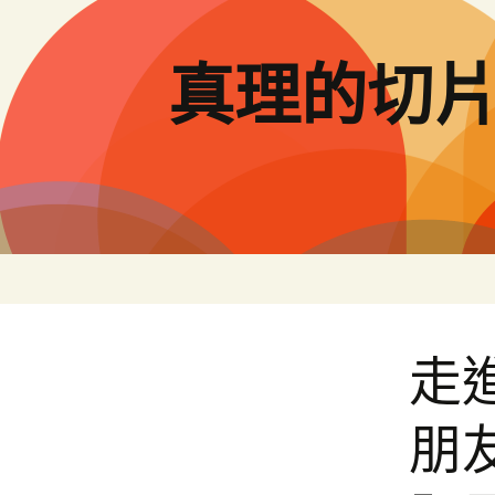
跳
至
主
真理的切
要
內
容
走
朋