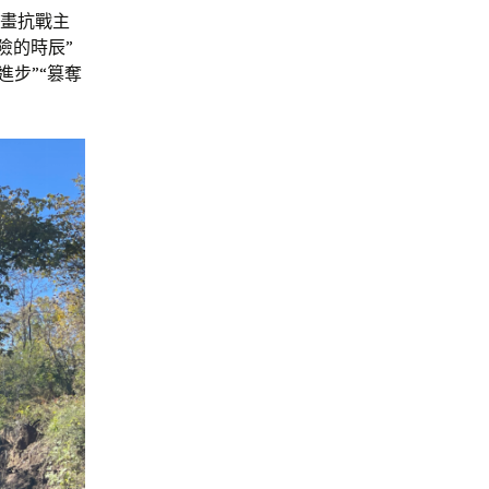
環畫抗戰主
險的時辰”
進步”“篡奪