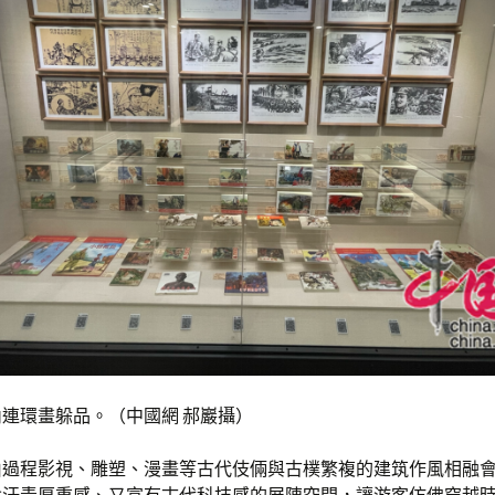
連環畫躲品。（中國網 郝巖攝）
由過程影視、雕塑、漫畫等古代伎倆與古樸繁複的建筑作風相融