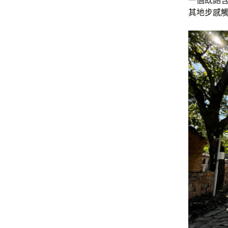
一個既飽
其地步感