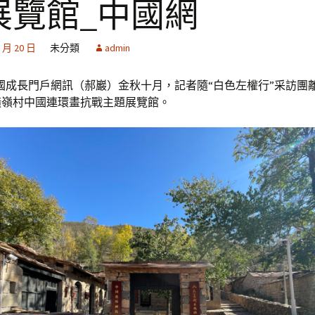
展覽館_中國網
2 月 20 日
未分類
admin
國成長門戶網訊（郝巖）金秋十月，記者隨“白色左權行”采訪團
橫嶺村中國連環畫抗戰主題展覽館。