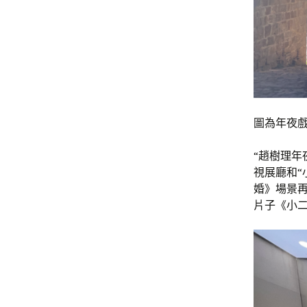
圖為年夜戲
“趙樹理年
視展廳和“
婚》場景再
片子《小二