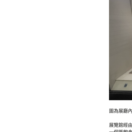
圖為展廳內
展覽館經