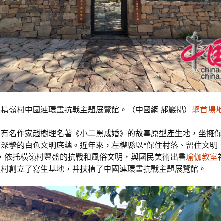
橫嶺村中國連環畫抗戰主題展覽館。（中國網 郝巖攝）
聚首場
為有名作家趙樹理名著《小二黑成婚》的故事原型產生地，坐擁
和深摯的白色文明底蘊。近年來，左權縣以“保住村落、留住文明
的，依托橫嶺村豐盛的抗戰和風俗文明，與國民美術出書
瑜伽教室
嶺村創立了寫生基地，并扶植了中國連環畫抗戰主題展覽館。