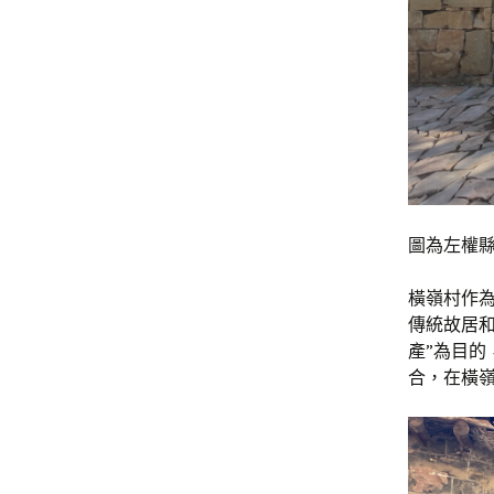
圖為左權縣
橫嶺村作
傳統故居
產”為目
合，在橫