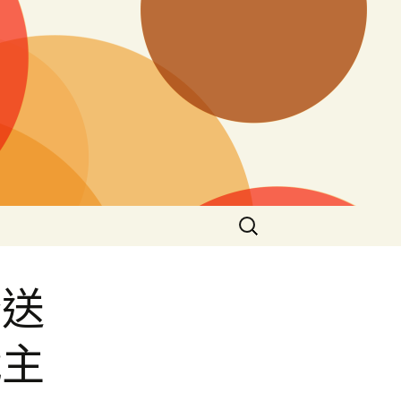
搜
尋
關
鍵
分送
字:
戰主