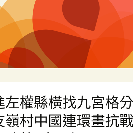
片
進左權縣橫找九宮格
友嶺村中國連環畫抗