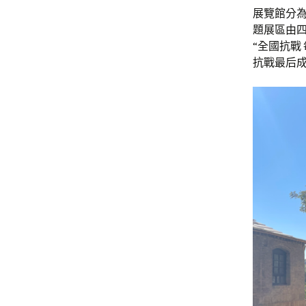
展覽館分為
題展區由四
“全國抗戰
抗戰最后成