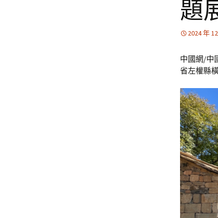
題
2024 年 1
中國網/中
省左權縣