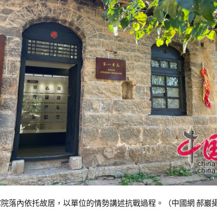
館院落內依托故居，以單位的情勢講述抗戰過程。（中國網 郝巖