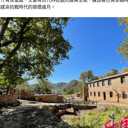
含汗青厚重感、又富有古代科技感的展陳空間，讓游客仿佛穿越
觸感染抗戰時代的狼煙歲月。