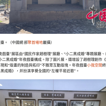
臺。（中國網 郝
聚首場地
巖攝）
夜戲臺”展區由“國民作家趙樹理”展廳、“小二黑成婚”專題展廳
小二黑成婚”年夜戲臺構成。除了圖片展，還增設了趙樹理創作
現和“版畫的制造與拓印”不雅眾互動版塊。年夜戲臺
小我空間
終
黑成婚》，并扮演享譽全國的“左權平易近歌”。