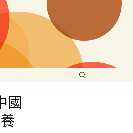
搜
尋
關
鍵
中國
字:
包養