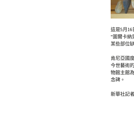
這是5月1
“圖爾卡納
某些部位缺
肯尼亞國度
今世藝術
物館主館
念碑。
新華社記者