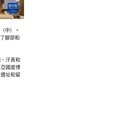
”（中）。
除了腳部和
明、汗青和
尼亞國度博
養
遺址和留