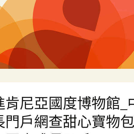
片
進肯尼亞國度博物館_
長門戶網查甜心寶物