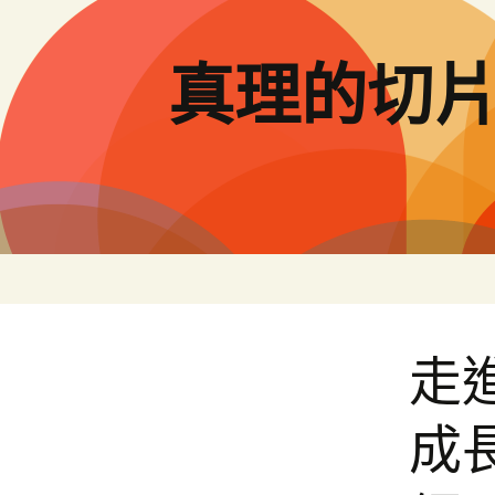
跳
至
主
真理的切
要
內
容
走
成