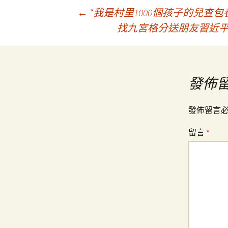
文
←
“我是村里1000個孩子的兒查
找九宮格分送朋友習近平
章
導
發佈
覽
發佈留言
留言
*