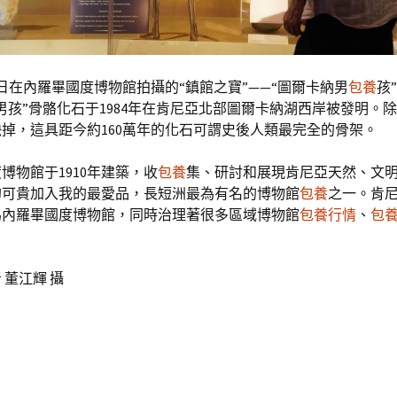
6日在內羅畢國度博物館拍攝的“鎮館之寶”——“圖爾卡納男
包養
孩
男孩”骨骼化石于1984年在肯尼亞北部圖爾卡納湖西岸被發明。
掉，這具距今約160萬年的化石可謂史後人類最完全的骨架。
博物館于1910年建築，收
包養
集、研討和展現肯尼亞天然、文
的可貴加入我的最愛品，長短洲最為有名的博物館
包養
之一。肯
為內羅畢國度博物館，同時治理著很多區域博物館
包養行情
、
包
 董江輝 攝