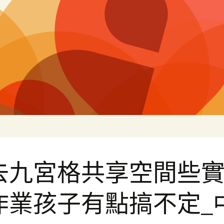
片
去九宮格共享空間些
作業孩子有點搞不定_