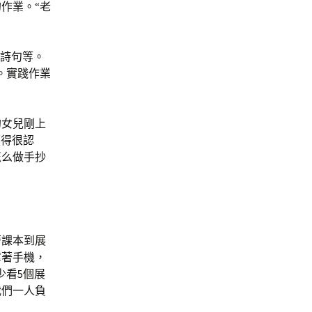
作業。“老
、詩句等。
。實踐作業
的女兒剛上
讀得很認
怎么做手抄
著課本到展
拿著手機，
少看5個展
我們一人負