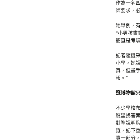
作為一名
師要求，必
她舉例，有
“小男孩
簡直是考驗
記者隨機
小學，她說
真，但畫
報。”
逛博物館
不少學校布
廳里找答
對準說明
覽，記下
責一部分，