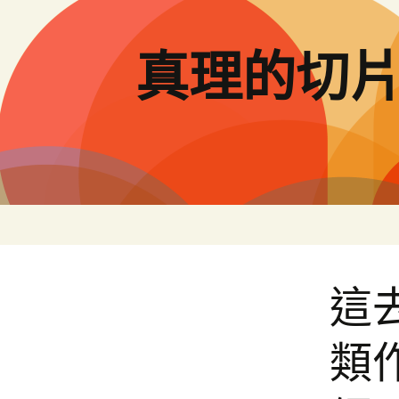
跳
至
主
真理的切
要
內
容
這
類