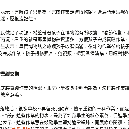
也表示，有時孩子只是為了完成作業走進博物館，逛展時走馬觀
過腦，壓根沒記住。
家長做足了功課，希望帶著孩子在博物館有所收獲。“春節假期，
河南玩，看重的就是那里博物館資源多，方便孩子完成實踐作業。
先生表示，盡管博物館之旅讓孩子收獲滿滿，復雜的作業卻給孩
為完成作業，孩子得修照片、剪視頻，還要準備演講，已經對博物
作業緩交期
花式趕實踐作業的情況，北京小學校長李明新認為，匆忙趕作業
了教育意義。
策落地后，很多學校不再留死記硬背、簡單重復的單科作業，而
業。“設計這些作業的初衷，是為了培育學生的核心素養，促進學
”他表示，這些作業意在鼓勵學生堅持適當鍛煉、開展綠色閱讀、