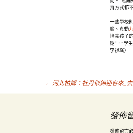
動。“無論
育方式都不
一些學校則
腦、真動
培養孩子
期”，“學
李祺瑤）
文
←
河北柏鄉：牡丹似錦迎客來_
章
發佈
導
發佈留言