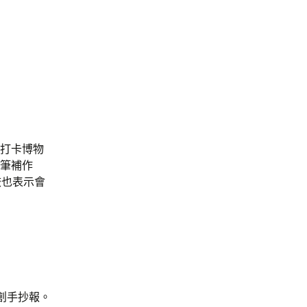
、打卡博物
代筆補作
校也表示會
創手抄報。