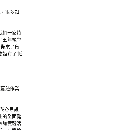
花，很多知
我們一家特
”五年級學
子帶來了負
館有了‘抵
讓實踐作業
是花心思設
生的全面健
參加實踐活