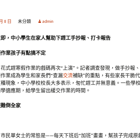
 月 8 日
未分類
admin
在即，中小學生在家人幫助下趕工手抄報、打卡報告
類作業孩子有點搞不定
花式趕寒假作業的戲碼再次“上演”。記者調查發現，做手抄報
作業成為學生和家長們“查漏
交流
補缺”的重點，有些家長干脆
這種現象，中小學校校長大多表示，匆忙趕工并無意義。一些學
開學適應期，給學生留出緩交作業的時間。
報難倒全家
市民單女士的常態是——每天下班后“加班”畫畫，幫孩子完成原