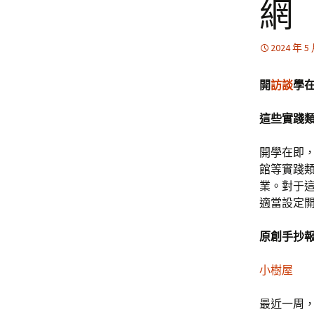
網
2024 年 5
開
訪談
學
這些實踐
開學在即，
館等實踐類
業。對于
適當設定
原創手抄
小樹屋
最近一周，