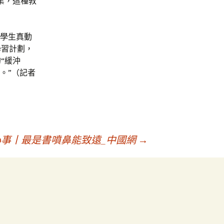
業，這種教
勵學生真動
學習計劃，
“緩沖
。”（記者
事丨最是書噴鼻能致遠_中國網
→