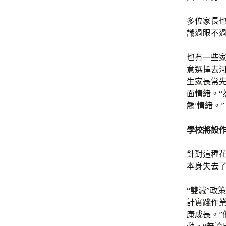
多位家長
識過眼不
也有一些
意選擇去
生家長常
面情緒。“
觸’情緒。”
學校將設
針對這種
本身失去
“雙減”政
計實踐作
康成長。