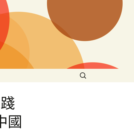
搜
尋
關
鍵
實踐
字:
中國