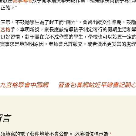
是放任
教學場地
孩子開學前突擊完成作業，還是家長幫孩子寫作
正確。”
表示，不鼓勵學生為了趕工而“糊弄”，會留出緩交作業期，鼓
九宮格
手。李明新說，家長應該指導孩子制定可行的假期生活和
的良好習慣，對于實在完不成作業的學生，學校也可以設置一定的
生實事求是地說明原因，老師會允許緩交，或者做出更妥當的處理
去九宮格聚會中國網
習查包養網站近平總書記關心
留言
必須填寫的電子郵件地址不會公開。
必填欄位標示為
*