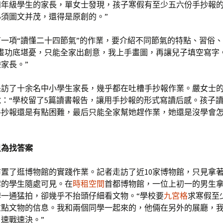
四年級學生的家長，單女士發現，孩子寒假有至少五六份手抄報的
須圖文并茂，還得是原創的。”
一項“讀懂二十四節氣”的作業，要介紹不同節氣的特點、習俗
畫畫功底堪憂，只能全家出創意，我上手畫圖，再讓兒子填空寫字
家長。”
采訪了十余名中小學生家長，幾乎都在吐槽手抄報作業。嚴女士
：“學校留了5篇讀書報告，讓用手抄報的形式寫讀后感。孩子
手抄報還是有點困難，最后只能全家幫她趕作業，她還是沒學會
只為找答案
置了逛博物館的實踐作業。記者走訪了近10家博物館，只見拿
案的學生隨處可見。在
時租空間
首都博物館，一位上初一的男生
牌一通猛拍，卻幾乎不抬頭仔細看文物。“學校要
九宮格
求寒假至
重點文物的信息。我和兩個同學一起來的，他倆在另外的展廳，
速戰速決。”