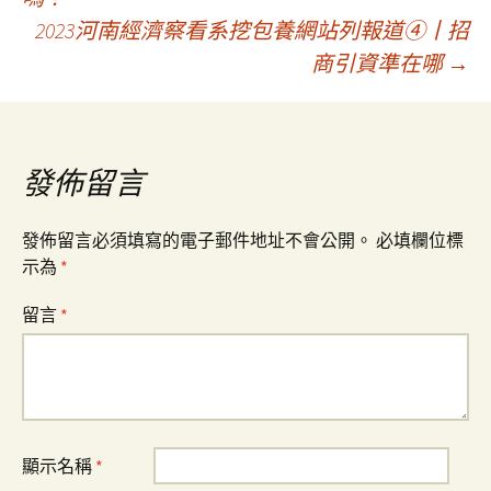
2023河南經濟察看系挖包養網站列報道④丨招
章
商引資準在哪
→
導
覽
發佈留言
發佈留言必須填寫的電子郵件地址不會公開。
必填欄位標
示為
*
留言
*
顯示名稱
*