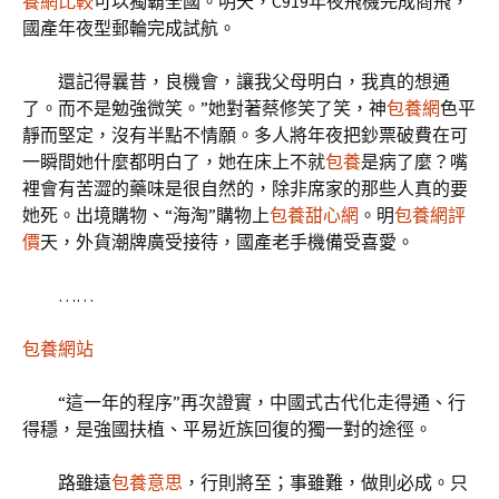
養網比較
可以獨霸全國。明天，C919年夜飛機完成商飛，
國產年夜型郵輪完成試航。
還記得曩昔，良機會，讓我父母明白，我真的想通
了。而不是勉強微笑。”她對著蔡修笑了笑，神
包養網
色平
靜而堅定，沒有半點不情願。多人將年夜把鈔票破費在可
一瞬間她什麼都明白了，她在床上不就
包養
是病了麼？嘴
裡會有苦澀的藥味是很自然的，除非席家的那些人真的要
她死。出境購物、“海淘”購物上
包養甜心網
。明
包養網評
價
天，外貨潮牌廣受接待，國產老手機備受喜愛。
……
包養網站
“這一年的程序”再次證實，中國式古代化走得通、行
得穩，是強國扶植、平易近族回復的獨一對的途徑。
路雖遠
包養意思
，行則將至；事雖難，做則必成。只