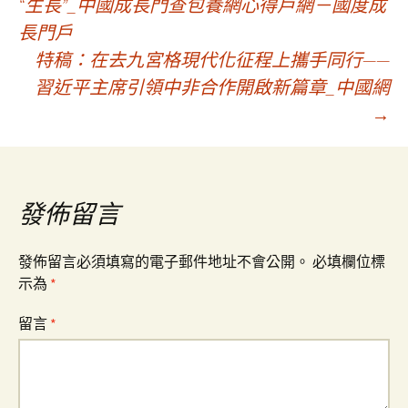
“生長”_中國成長門查包養網心得戶網－國度成
長門戶
章
特稿：在去九宮格現代化征程上攜手同行——
習近平主席引領中非合作開啟新篇章_中國網
導
→
覽
發佈留言
發佈留言必須填寫的電子郵件地址不會公開。
必填欄位標
示為
*
留言
*