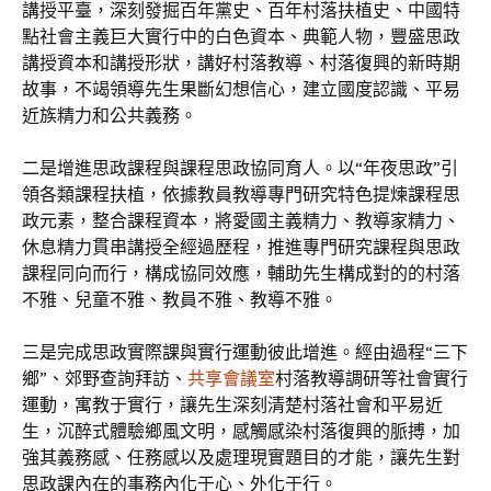
講授平臺，深刻發掘百年黨史、百年村落扶植史、中國特
點社會主義巨大實行中的白色資本、典範人物，豐盛思政
講授資本和講授形狀，講好村落教導、村落復興的新時期
故事，不竭領導先生果斷幻想信心，建立國度認識、平易
近族精力和公共義務。
二是增進思政課程與課程思政協同育人。以“年夜思政”引
領各類課程扶植，依據教員教導專門研究特色提煉課程思
政元素，整合課程資本，將愛國主義精力、教導家精力、
休息精力貫串講授全經過歷程，推進專門研究課程與思政
課程同向而行，構成協同效應，輔助先生構成對的的村落
不雅、兒童不雅、教員不雅、教導不雅。
三是完成思政實際課與實行運動彼此增進。經由過程“三下
鄉”、郊野查詢拜訪、
共享會議室
村落教導調研等社會實行
運動，寓教于實行，讓先生深刻清楚村落社會和平易近
生，沉醉式體驗鄉風文明，感觸感染村落復興的脈搏，加
強其義務感、任務感以及處理現實題目的才能，讓先生對
思政課內在的事務內化于心、外化于行。