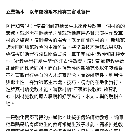
立業為本：以年夜體系不雅夯其實地實行
陶行知曾說：“使每個師范結業生未來能負改革一個村落的
義務，就必需在他結業之前就教他應用各類常識往作改革
村落之練習，這個練習的場合，就是面前的村落。”新師范
誇大回回師范教導的主體位置，將常識技巧進修成果與教
導講授鮮活實行聯繫關係買通，真正完成由“教導知能授受
型”向“教導實行創生型”的汗青性改變，這是新師范教導效
能晉陞的殊途同歸。面向村落教導的新師范要以年夜體系
不雅貫徹實行導向的人才培育理念，兼顧師范性、利用性
與鄉土性，夯實師范生常識、技巧、精力的在地化實行，
進步其村落從教才能，鑄就村落“年夜師長教師”啟智潤
心、因材施教的育人聰明和好學篤行、求是立異的躬耕立
場。
一是強化實際習得的外鄉化。比擬于傳統師范教導，新師
范重點是培育師范生的教導常識生孩子才能，需求推進教