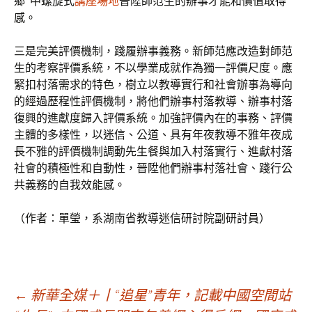
鄉”中螺旋式
講座場地
晉陞師范生的辦事才能和價值取得
感。
三是完美評價機制，踐履辦事義務。新師范應改造對師范
生的考察評價系統，不以學業成就作為獨一評價尺度。應
緊扣村落需求的特色，樹立以教導實行和社會辦事為導向
的經過歷程性評價機制，將他們辦事村落教導、辦事村落
復興的進獻度歸入評價系統。加強評價內在的事務、評價
主體的多樣性，以迷信、公道、具有年夜教導不雅年夜成
長不雅的評價機制調動先生餐與加入村落實行、進獻村落
社會的積極性和自動性，晉陞他們辦事村落社會、踐行公
共義務的自我效能感。
（作者：單瑩，系湖南省教導迷信研討院副研討員）
文
←
新華全媒＋丨“追星”青年，記載中國空間站