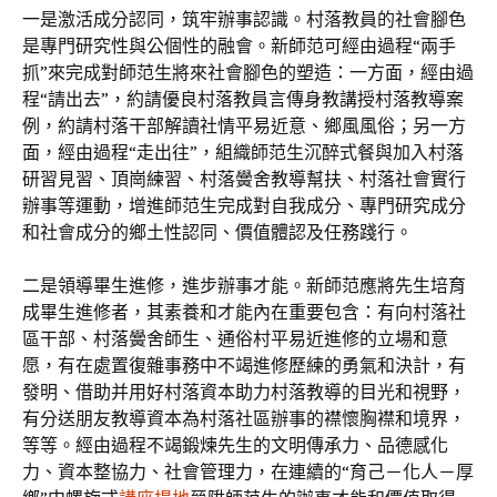
一是激活成分認同，筑牢辦事認識。村落教員的社會腳色
是專門研究性與公個性的融會。新師范可經由過程“兩手
抓”來完成對師范生將來社會腳色的塑造：一方面，經由過
程“請出去”，約請優良村落教員言傳身教講授村落教導案
例，約請村落干部解讀社情平易近意、鄉風風俗；另一方
面，經由過程“走出往”，組織師范生沉醉式餐與加入村落
研習見習、頂崗練習、村落黌舍教導幫扶、村落社會實行
辦事等運動，增進師范生完成對自我成分、專門研究成分
和社會成分的鄉土性認同、價值體認及任務踐行。
二是領導畢生進修，進步辦事才能。新師范應將先生培育
成畢生進修者，其素養和才能內在重要包含：有向村落社
區干部、村落黌舍師生、通俗村平易近進修的立場和意
愿，有在處置復雜事務中不竭進修歷練的勇氣和決計，有
發明、借助并用好村落資本助力村落教導的目光和視野，
有分送朋友教導資本為村落社區辦事的襟懷胸襟和境界，
等等。經由過程不竭鍛煉先生的文明傳承力、品德感化
力、資本整協力、社會管理力，在連續的“育己－化人－厚