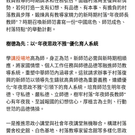
教員教導的時期請求和任務號召。面臨村落周全復興新情
勢，若何打造一支有幻想、有品德、有本事、有擔負的村
落教員步隊，鍛煉具有教導家精力的新時期村落“年夜師長
教師”？時期召喚新師范書寫一份“中國底色、師范成色、
村落特點”的舉動計劃。
樹德為先：以“年夜思政不雅”優化育人系統
學
講授場地
高為師，身正為范。新師范必需與新時期相順
應，將家國情懷、個人工作任務與師德品德等融進師范教
導系統，重塑中華師范內涵尋求。這就請求辦事于村落復
興的新師范以領導先生鑄就高貴師德為重要義務，連續優
化“年夜思政不雅”引領下的育人系統，培育師范生明年夜
德、守私德、嚴私德、立師德，樹牢村落“年夜師長教師”
心有年夜我、至誠報國的幻想信心，厚植言為士則、行動
世范的品德情操。
一是推進思政小講堂與社會年夜講堂無機聯合。構建村落
黌舍校史館、白色基地、村落教導家留念館等多樣化思政