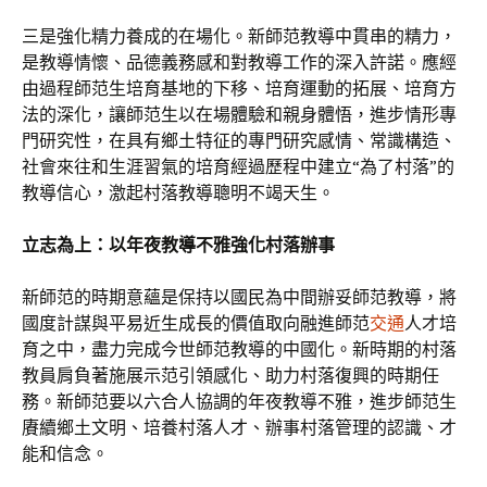
三是強化精力養成的在場化。新師范教導中貫串的精力，
是教導情懷、品德義務感和對教導工作的深入許諾。應經
由過程師范生培育基地的下移、培育運動的拓展、培育方
法的深化，讓師范生以在場體驗和親身體悟，進步情形專
門研究性，在具有鄉土特征的專門研究感情、常識構造、
社會來往和生涯習氣的培育經過歷程中建立“為了村落”的
教導信心，激起村落教導聰明不竭天生。
立志為上：以年夜教導不雅強化村落辦事
新師范的時期意蘊是保持以國民為中間辦妥師范教導，將
國度計謀與平易近生成長的價值取向融進師范
交通
人才培
育之中，盡力完成今世師范教導的中國化。新時期的村落
教員肩負著施展示范引領感化、助力村落復興的時期任
務。新師范要以六合人協調的年夜教導不雅，進步師范生
賡續鄉土文明、培養村落人才、辦事村落管理的認識、才
能和信念。