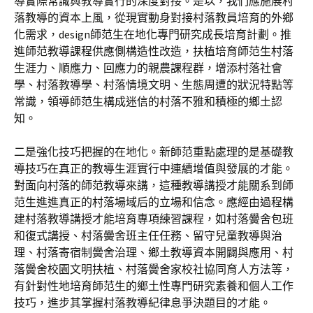
導實際常識與教導實行的深度對接。是以，我們應施展村
落教導的資本上風，從現實動身對接村落教員培育的外鄉
化需求，design師范生在地化專門研究成長培育計劃。推
進師范教導課程供應側構造性改造，扶植培育師范生村落
生涯力、順應力、回應力的親農課程群，增添村落社會
學、村落教導學、村落情境文明、生態周遭的狀況特點等
常識，領導師范生構成迷信的村落不雅和積極的鄉土認
知。
二是強化技巧把握的在地化。新師范重點處理的是基礎教
導技巧在真正的教導生涯實行中連續增值與發展的才能。
對面向村落的師范教導來講，這種教導講授才能關系到師
范生進進真正的村落場域后的立場和信念。應經由過程構
建村落教導講授才能培育專項練習課程，如村落黌舍包班
和復式講授、村落黌舍班主任任務、留守兒童教導與治
理、村落寄宿制黌舍治理、鄉土教導資本開闢與應用、村
落黌舍校園文明扶植、村落黌舍家校社協同育人方法等，
有針對性地培育師范生的鄉土性專門研究素養和個人工作
技巧，進步其掌握村落教導紀律息爭決題目的才能。