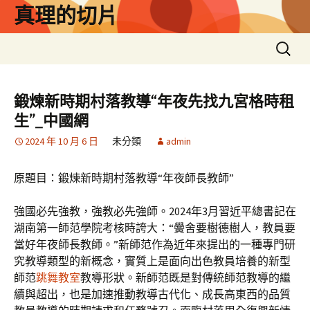
跳
真理的切片
至
主
搜
要
尋
內
關
容
鍵
鍛煉新時期村落教導“年夜先找九宮格時租
字:
生”_中國網
2024 年 10 月 6 日
未分類
admin
原題目：鍛煉新時期村落教導“年夜師長教師”
強國必先強教，強教必先強師。2024年3月習近平總書記在
湖南第一師范學院考核時誇大：“黌舍要樹德樹人，教員要
當好年夜師長教師。”新師范作為近年來提出的一種專門研
究教導類型的新概念，實質上是面向出色教員培養的新型
師范
跳舞教室
教導形狀。新師范既是對傳統師范教導的繼
續與超出，也是加速推動教導古代化、成長高東西的品質