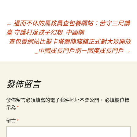
文
←
退而不休的馬教員查包養網站：苦守三尺講
臺 守護村落孩子幻想_中國網
查包養網站比擬卡塔爾熊貓館正式對大眾開放
章
_中國成長門戶網－國度成長門戶
→
導
覽
發佈留言
發佈留言必須填寫的電子郵件地址不會公開。
必填欄位標
示為
*
留言
*