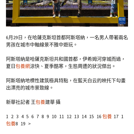
6月29日，在哈薩克斯坦首都阿斯塔納，一名男人帶著兩名
男孩在城市中軸線景不雅中遊玩。
阿斯塔納是哈薩克斯坦共和國首都，伊希姆河穿城而過，
夏日
包養網
涼快、夏季酷寒，生態周遭的狀況傑出。
阿斯塔納地標性建筑極具特點，在藍天白云的映托下勾畫
出漂亮的城市景致線。
新華社記者 王
包養
建華 攝
1 2 3 4 5 6 7 8 9 10 11 12 13 14 15 16
包養
17 1
包養
8 19 >