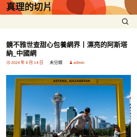
跳
真理的切片
至
主
搜
要
尋
內
關
容
鍵
鏡不雅世查甜心包養網界丨漂亮的阿斯塔
字:
納_中國網
2024 年 8 月 14 日
未分類
admin