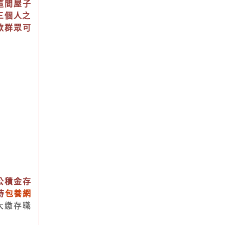
這間屋子
三個人之
款群眾可
公積金存
待
包養網
大繳存職