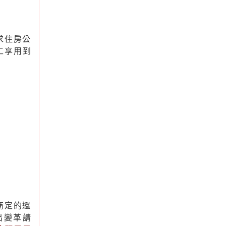
求住房公
工享用到
商定的還
出變革請