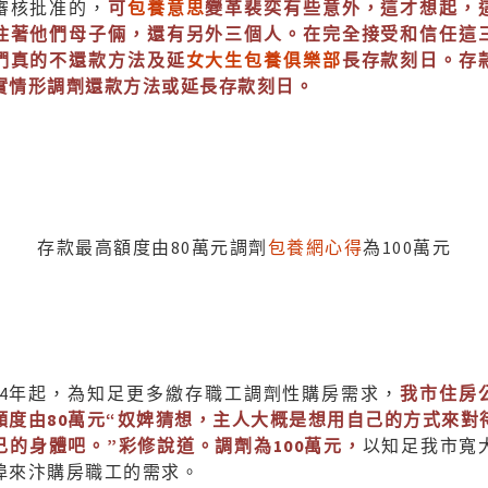
審核批准的，
可
包養意思
變革裴奕有些意外，這才想起，
住著他們母子倆，還有另外三個人。在完全接受和信任這
們真的不還款方法及延
女大生包養俱樂部
長存款刻日。
存
實情形調劑還款方法或延長存款刻日。
存款最高額度由80萬元調劑
包養網心得
為100萬元
024年起，為知足更多繳存職工調劑性購房需求，
我市住房
額度由80萬元“奴婢猜想，主人大概是想用自己的方式來對
己的身體吧。”彩修說道。調劑為100萬元，
以知足我市寬
埠來汴購房職工的需求。