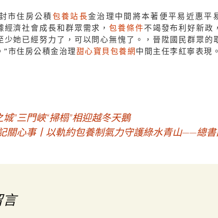
開封市住房公積
包養站長
金治理中間將本著便平易近惠平
據經濟社會成長和群眾需求，
包養條件
不竭發布利好新政
至少她已經努力了，可以問心無愧了。，晉陞國民群眾的
。”市住房公積金治理
甜心寶貝包養網
中間主任李紅寧表現
之城”三門峽“掃榻”相迎越冬天鵝
書記關心事丨以軌約包養制氣力守護綠水青山——總
留言