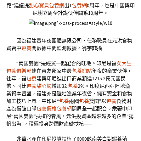
路”建議提
甜心寶貝包養網
出1
包養網
0周年，也是中國與印
尼樹立周全計謀伙伴關系10周年。
圖為福建豐年夜團體無限公司，任務職員在元洪食物
買賣中
包養
間數據中間監測數據。翁宇菲攝
“兩國雙園”是經貿一起配合的旺地。印尼是福
女大生
包養俱樂部
建在東友邦家中最
包養網站
年夜的商業伙伴，
往年，福
包養
建與印尼進出口商業額達1215.2億元國民
幣、同比
包養甜心網
增加32.
包養
2%。印度尼西亞陸地漁
業資本豐盛，福建亦是陸地漁業年夜省，擁有資金和食物
加工技巧上風，中印尼“
包養
兩國
包養
雙園”以
包養
食物財
產為衝破口睜
包養價格
包養網
開周全一起配合。乘著中印
尼“兩國雙園”扶植的春風，元洪投資區越來越多的企業“揚
帆出海”，積極投身跨國財產鏈扶植——
兆華水產在印尼投資扶植了6000畝南美白對蝦養殖