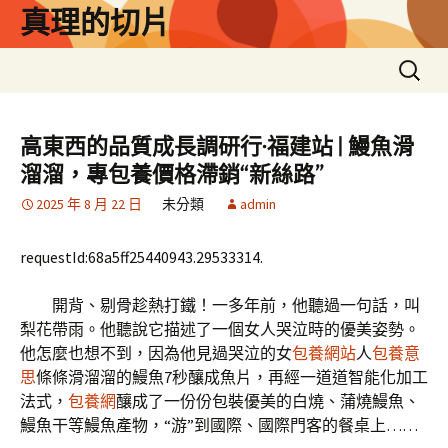
跳
真理的切片
至
主
搜
要
尋
內
關
容
鍵
高東西的品質成長調研行·福建站 | 鰻魚滑
字:
溜溜，專包養價格滯銷“新絲路”
2025 年 8 月 22 日
未分類
admin
requestId:68a5ff25440943.29533314.
開背、剔骨趁熱打鐵！一多年前，他聽過一句話，叫
梨花帶雨。他聽說它描述了一個女人哭泣時的優美姿勢。
他怎麼也想不到，因為他見過哭泣的女
包養網站
人
包養意
思
條條滑溜溜的鰻魚7秒釀成魚片，再經一道道智能化加工
法式，
包養網
釀成了一份份包裝優美的白燒、蒲燒鰻魚、
鰻魚干等鰻魚產物，“游”到國際、國際門客的餐桌上……