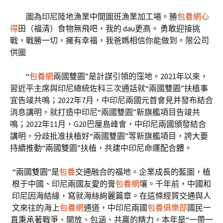
圖為印尼陸地漁業中間圖班漁業加工場。勝
包養網心
得
田（福清）食物無飛吧，我的 dau更高。 勇敢迎接挑
戰，戰勝一切，擁有幸福，我爸媽相信你能做到。限公司
供圖
“
包養網
兩國雙園”是計謀引領的窪地。2021年以來，
習近平主席與印尼總統佐科三次通話就“兩國雙園”扶植事
宜告竣共鳴；2022年7月，中印尼兩國元首會見并發布結合
消息講明，就打造中印尼“兩國雙園”新旗艦項目告竣共
鳴；2022年11月，G20巴厘島峰會，中印尼兩國頒發結合
講明，分歧批准扶植好“兩國雙園”等新旗艦項目，誇大要
持續推動“兩國雙園”扶植，共建中印尼命運配合體。
“兩國雙園”是
包養
交通融合的福地。企業成長的藍圖，植
根于中國、印尼兩國友愛的膏
包養網
壤。千年前，中國和
印尼因海結緣，寫就海絲絢麗篇章。在這條經貿交通與人
文來往的海上
包養網
通道，中印尼兩國
包養俱樂部
國民一
直秉承著戰爭、開放、包涵、共贏的精力。本年是“一帶一