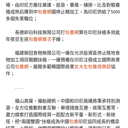
場，由印尼方擔任基建、投苗、養殖、捕撈，比及對蝦養
殖成熟后運到中
包養網
國停止精加工，為印尼供給了5000
多個失業職位；
長德卵白科技無限公司打
包養網
算在印尼扶植多效能
年夜豆生孩
包養網單次
子線；
福建御冠食物無限公司一邊在元洪投資區停止陸地食
物加工項目開闢扶植，一邊預備在印尼注冊成立國際商業
公司
包養網
，展開多範疇國際商業
女大生包養俱樂部
協
作；
……
福山高聳，福船揚帆。中國和印尼兩邊將秉承特別淵
源，全方位推動財產互聯、舉措措施互通、政策互惠等，
盡力摸索打造國際經貿一起配合新平臺、新形式、新途
徑，把“兩國雙園”扶植成為中國
包養
印尼協同成長的橋梁