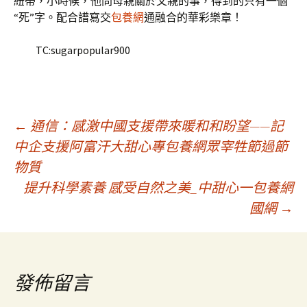
紐帶，小時候，他問母親關於父親的事，得到的只有一個
“死”字。配合譜寫交
包養網
通融合的華彩樂章！
TC:sugarpopular900
文
←
通信：感激中國支援帶來暖和和盼望——記
中企支援阿富汗大甜心專包養網眾宰牲節過節
物質
章
提升科學素養 感受自然之美_中甜心一包養網
國網
→
導
覽
發佈留言