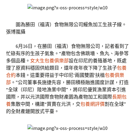
圖為勝田（福清）食物無限公司鰻魚加工生孩子線。
張博嵐攝
6月16日，在勝田（福清）食物無限公司，記者看到了
忙碌有序的生孩子氣象。“產物包含佛跳墻、魚丸、海參等
多個品種。
女大生包養俱樂部
設在印尼的養殖基地，既處
理了原資料穩固供給題目，還年夜年夜下降了生孩子
包養
合約
本錢。這重要得益于中印尼‘兩國雙園’扶植
包養俱樂
部
。”公司董事長施捷先容，勝田積極融進國度計謀，打造
“全球（印尼）陸地漁業中間”，將印尼優質漁業資本引進
國際，并以元洪國際食物財產園為產物加工和國際
長期包
養
集散中間，構建“買賣在元洪，交
包養網評價
割在全球”
的全財產鏈開放式平臺。