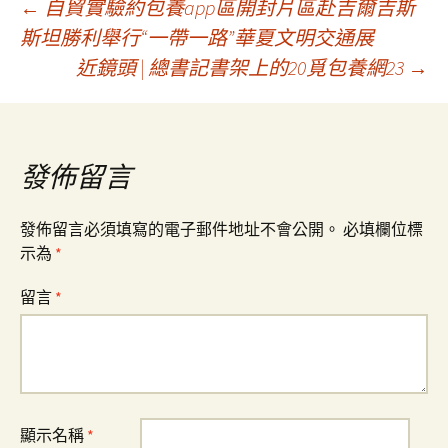
文
←
自貿實驗約包養app區開封片區赴吉爾吉斯
斯坦勝利舉行“一帶一路”華夏文明交通展
近鏡頭 | 總書記書架上的20覓包養網23
→
章
導
發佈留言
覽
發佈留言必須填寫的電子郵件地址不會公開。
必填欄位標
示為
*
留言
*
顯示名稱
*