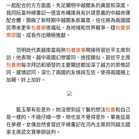
一起配合的方方面面，充足闡明中越關系的廣度和深度。
我同阮富仲總書記一道宣布構建具有計謀意義的中越命運
配合體，開啟了新時期中越關系新篇章，信任將為兩國國
民帶來更年
包養網
夜福祉，為地域和世界戰爭、穩
包養俱
樂部
固、成長作出積極進獻。
范明政代表越南當局熱
包養故事
鬧接待習近平主席到
訪，他表現，越中兩國幻想雷同、途徑類似，習近平主席
包養網
每次拜訪和頒發的主要闡述都加深了越方的思惟認
同、感情認同，深化了兩國的友情與互信，使得兩國親上
加親、好上加好。
藍玉華有些意外。她沒想到這丫鬟的想法
包養
和自己
是一樣的，不過仔細一想，她也並不覺得意外。畢竟這是
在夢裡，女僕自然會習近平總書記在河內主席府同越北國
家主席武文賞舉辦談判。