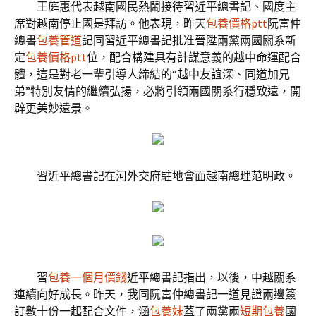
王庭惠代表越南國民熱鬧接待習近平總書記、國度主
席對越南停止國是拜訪。他表現，昨天
包養價格ptt
阮富仲
總書
包養管道
記同習近平總書記批准晉陞兩黨兩國關系新
定
包養價格ptt
位，配合構建具有計謀意義的越中命運配合
體，這是對老一輩引導人締結的“越中友誼深、同道加兄
弟”特別友情的繼續弘揚，必將引領兩國關系行穩致遠，開
辟更美妙遠景。
習近平總書記在河外交府駐地會面越南總理范明政。
習
包養一個月價錢
近平總書記指出，以後，中越關系
連續向好成長。昨天，我同阮富仲總書記一道見證兩邊簽
訂數十份一起配合文件，涵
包養妹
蓋了兩黨兩
短期包養
國