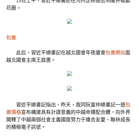
13日上午，習近平總書記在河內企盼胡志明陵并敬獻
花圈。
包養
此后，習近平總書記在越北國會年夜廈會
包養網站
面
越北國會主席王庭惠。
習近平總書記指出，昨天，我同阮富仲總書記一道
包
養價格
宣布構建具有計謀意義的中越命運配合體，向外界
開釋了中越兩個社會主義國度努力于連合友愛、聯袂成長
的積極電子訊號。