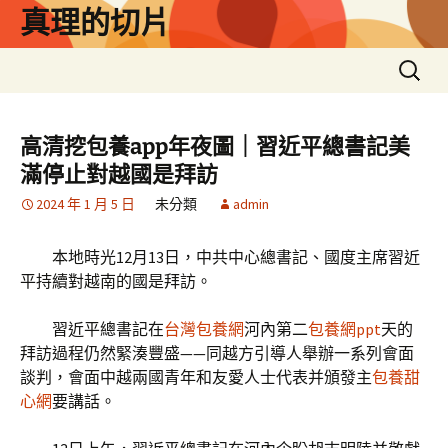
跳
真理的切片
至
主
搜
要
尋
內
關
容
鍵
高清挖包養app年夜圖｜習近平總書記美
字:
滿停止對越國是拜訪
2024 年 1 月 5 日
未分類
admin
本地時光12月13日，中共中心總書記、國度主席習近
平持續對越南的國是拜訪。
習近平總書記在
台灣包養網
河內第二
包養網ppt
天的
拜訪過程仍然緊湊豐盛——同越方引導人舉辦一系列會面
談判，會面中越兩國青年和友愛人士代表并頒發主
包養甜
心網
要講話。