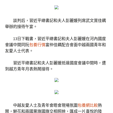
談判后，習近平總書記和夫人彭麗媛列席武文賞佳耦
舉辦的接待午宴。
13日下戰書，習近平總書記和夫人彭麗媛在河內國度
會議中間同阮
包養行情
富仲佳耦配合會面中越兩國青年和
友愛人士代表。
習近平總書記和夫人彭麗媛抵達國度會議中間時，遭
到越方青年月表熱鬧接待。
中越友愛人士及青年會晤會現場氛圍
包養網比較
熱
鬧，鮮花和兩國黨旗國旗交相照映，匯成一片喜悅的陸