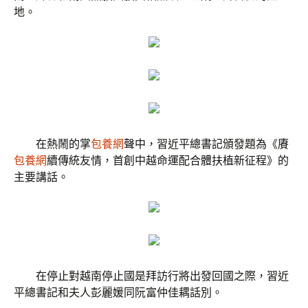
地。
在熱鬧的掌
包養網
聲中，習近平總書記頒發題為《賡
包養網
續傳統友情，首創中越命運配合體扶植新征程》的
主要講話。
在停止對越南停止國是拜訪行將出發回國之際，習近
平總書記和夫人彭麗媛同阮富仲佳耦話別。