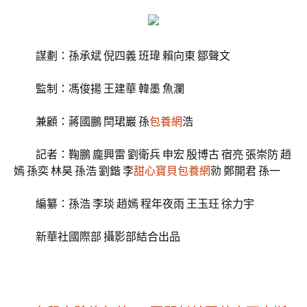
謀劃：孫承斌 倪四義 班瑋 賴向東 鄒聲文
監制：馮俊揚 王建華 韓墨 魚瀾
兼顧：蔣國鵬 閆珺巖 孫
包養網
浩
記者：鞠鵬 龐興雷 劉衛兵 申宏 殷博古 宿亮 張崇防 趙
嫣 孫奕 林昊 孫浩 劉鍇 李
甜心寶貝包養網
勍 鄭開君 孫一
編纂：孫浩 李琰 趙嫣 程年夜雨 王玉玨 徐力宇
新華社國際部 攝影部結合出品