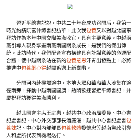
習近平總書記說，中共二十年夜成功召開后，我第一
時光約請阮富仲總書記訪華，此次我
包養
又以對越北國事
拜訪作為本年中國交際美滿收官，具有主要意義。中越兩
黨引導人親身擘畫兩黨兩國關系成長，是我們的傑出傳
統。此訪時代，我們配合宣布構建具有計謀意義的命運配
合體，使中越關系站在新的
包養意思
汗青出發點上，必將
推進中
包養網心得
越關系邁上新臺階。
分開河內赴機場途中，本地大眾和華裔華人湊集在途
徑兩旁，揮動中越兩國國旗，熱鬧歡迎習近平總書記，并
慶祝拜訪獲得美滿勝利。
越北國會主席王庭惠，越共中心政治局委員、中心書
記處書記、中心外交部部長潘庭濯，越共中心書記處書
包
養妹
記、中心對內部部長
包養軟體
黎懷忠等越南黨政引導
人和處所代表到機場送行。