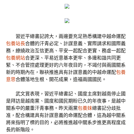
習近平總書記誇大，兩邊要充足熟悉構建中越命運配
包養站長
合體的汗青必定、計謀意義、實際請求和國際義
務，繚繞政治互信更高、平安一起配合更實、務虛一起配
包養網站
合更深、平易近意基本更牢、多邊和諧共同更
緊、不合管控處理更好的六年夜目的，不竭付與兩國關系
新的時期內在，聯袂推進具有計謀意義的中越命運配
包養
意思
合體落地生根、開花成果，造福兩國國民。
武文賞表現，習近平總書記、國度主席對越南停止國
是拜訪是越南黨、國度和國民期盼已久的年夜事，是越中
關系中的嚴重汗青事務。昨天兩黨
包養妹
總書記分歧批
准，配合構建具有計謀意義的命運配合體，這為越中關系
將來指明了標的目的，必將推進越中關系步進更高程度成
長的新階段。