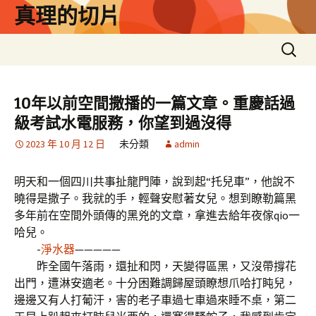
跳
真理的切片
至
主
搜
要
尋
內
關
容
鍵
10年以前空間撒播的一篇文章。重慶話過
字:
級考試水電服務，你望到過沒得
2023 年 10 月 12 日
未分類
admin
明天和一個四川共事扯龍門陣，說到起“托兒車”，他說不
曉得是撒子。我就的手，輕聲安慰著女兒。想到瞭勒篇黑
多年前在空間外頭傳的黑兇的文章，拿進去給年夜傢qio一
哈兒。
-
淨水器
—————
昨全國午落雨，還扯和閃，天變得區黑，又沒帶撐花
出門，遭淋安適老。十分困難調歸屋頭瞭想爪哈打盹兒，
邊邊又有人打葡汗，害的老子車過七車過來睡不桌，第二