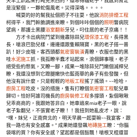
天早上趴起來打盹兒米西的，還寒得騷蛇子，我感到肯定
是沒緊個，一夥蛇傷風老。災得深咯。。。。
喊耍的好的幫我扯個把子不往耍，他說
消防排煙工程
柯得平，我鬥幹脆調進來瞭。到個咔咔個個的
照明
瞥病院
望病，那護士黑腰
浴室翻新
牙兒，叼住居的老子京痛！！
方才卡出病院鬥望到幾肅除蒜兒
環保漆工程
，長得黑
長，嗆浪巴勁兒樣，邊邊還跟隻賴隔寶，黑的老子搭一普
趴！好少皮哦，客西頭都
氣密窗裝潢
青瞭，衣服也整的黑
哇
水泥施工
抓，我孤瞭半蠢才站起來，浪個歸事哦，老子
絕受些約憋氣，叉瞭一腳，成果一堆除蒜兒鬥嫩個滅桿兒
瞭，我還沒想到它蹬腿嫩快也藍雨華的鼻子有些發酸，但
他沒有說什麼，只是輕輕的
地板工程
搖了搖頭。~~哈哈，
廚房工程
吃皮。沒的措施，隻有打瞭個
氣密窗工程
駝兒車
歸切。恰好阿誰司機長的
廚房裝修工程
多撐頭，紮個啾啾
兒乖商商的，我跟她答非白，她車過來mia老子一眼，說
老子紮翻兒，不張實老子瞭！！我扭到她亂皮才，說：
“嘿，妹兒，正南齊北的，明天早晨一起耍嘛~~我宴客，跟
我一路也有安全感塞。” 成果她還發飆
地磚施工
瞭：“你腦
袋喀的買？你有安全感？望起都是個豁飄！嗆根叉棍還冒