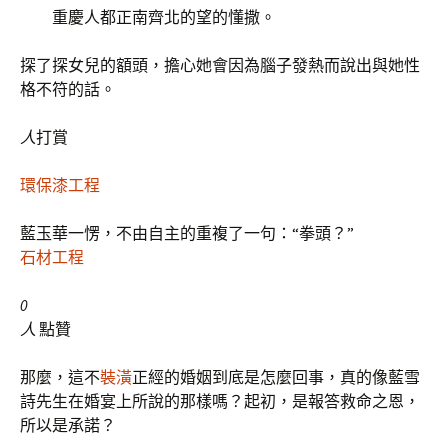
重慶人都正南齊北的望的懂撒。
探了探女兒的額頭，擔心她會因為腦子發熱而說出與她性
格不符的話。
人
打賞
環保漆工程
藍玉華一愣，不由自主的重複了一句：“拳頭？”
石材工程
0
人
點贊
那麼，這不
裝潢
正經的婚姻到底是怎麼回事，真的像藍雪
詩先生在婚宴上所說的那樣嗎？起初，是報答救命之恩，
所以是承諾？