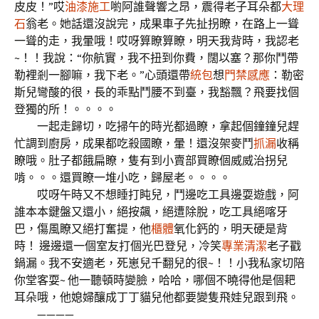
皮皮！”哎
油漆施工
喲阿誰聲響之昂，震得老子耳朵都
大理
石
翁老。她話還沒說完，成果車子先扯拐瞭，在路上一聳
一聳的走，我暈哦！哎呀算瞭算瞭，明天我背時，我認老
~！！我說：“你航實，我不扭到你費，闊以塞？那你鬥帶
勒裡剎一腳嘛，我下老。”心頭還帶
統包
想
門禁感應
：勒密
斯兒彎酸的很，長的乖點鬥腰不到臺，我豁飄？飛要找個
登獨的所！。。。。
一起走歸切，吃掃午的時光都過瞭，拿起個鐘鐘兒趕
忙調到廚房，成果都吃殺國瞭，暈！還沒架麥鬥
抓漏
收稱
瞭哦。肚子都餓扁瞭，隻有到小賣部買瞭個威威治拐兒
啃。。。還買瞭一堆小吃，歸屋老。。。。
哎呀午時又不想睡打盹兒，鬥邊吃工具邊耍遊戲，阿
誰本本鍵盤又還小，絕按飆，絕遭除脫，吃工具絕喀牙
巴，傷風瞭又絕打奮提，他
櫃體
氧化鈣的，明天硬是背
時！ 邊邊還一個室友打個光巴登兒，冷笑
專業清潔
老子戳
鍋漏。我不安適老，死崽兒千翻兒的很~！！小我私家切陪
你堂客耍~ 他一聽頓時變臉，哈哈，哪個不曉得他是個耙
耳朵哦，他媳婦釀成丁丁貓兒他都要變隻飛娃兒跟到飛。
————