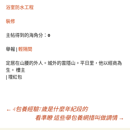
浴室防水工程
裝修
主帖得到的海角分：
0
舉報 |
輕隔間
定居在山腰的外人。城外的雲隱山。平日里，他以經商為
生。 樓主
|
埋紅包
文
←
4包養經驗7歲是什麼年紀段的
看準瞭 這些舉包養網措叫做調情
→