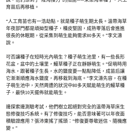
育苗后再移植。
“人工育苗也有一浩劫點，就是種子萌生期太長。溫帶海草
年夜部門都是頑拗型種子，種皮堅固，成熟零落后會進進
很長的休眠期，從采集到萌生能夠需求80多天。”李文濤
說。
可否讓種子在短時光內萌生？種子萌生池里，有一些長形
花盆，盆中的土壤里，鰻草種子正在靜靜萌生。“促萌時用
海水，跟著種子生長，水的鹽度要一點點降低，成苗后讓
它漸漸順應海水鹽度，再移栽到海底。”李文濤先容，在種
子萌生池中，天然周遭的狀況中80多天賦能萌生的鰻草種
子，最快10天擺佈就能萌生。
邊探索邊測驗考試，他們樹立起絕對完全的溫帶海草床生
態修復技巧系統。有了修復技巧，能否意味著可以年夜面
積驗證應用？張沛東搖了搖頭：“修復要尊敬迷信、隨機應
變。”