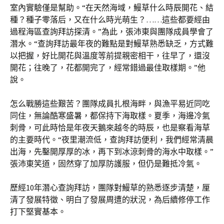
室內實驗僅是幫助。“在天然海域，鰻草什么時辰開花、結
種？種子零落后，又在什么時光萌生？……這些都要經由
過程海區查詢拜訪探清。”為此，張沛東與團隊成員學會了
潛水。“查詢拜訪最年夜的難點是對鰻草熟悉缺乏，方式難
以把握，好比開花與溫度等前提親密相干，往早了，還沒
開花；往晚了，花都開完了，經常錯過最佳取樣期。”他
說。
怎么戰勝這些艱苦？團隊成員扎根海畔，與漁平易近同吃
同住，無論酷寒盛暑，都保持下海取樣。夏季，海邊冷氣
刺骨，可此時恰是年夜天鵝來越冬的時辰，也是察看海草
的主要時代。“夜里潮流低，查詢拜訪便利，我們經常清晨
出海，先鑿開厚厚的冰，再下到冰涼刺骨的海水中取樣。”
張沛東笑道，固然穿了加厚防護服，但仍是難抵冷氣。
歷經10年潛心查詢拜訪，團隊對鰻草的熟悉逐步清楚，厘
清了發展特徵、明白了發展周遭的狀況，為后續修停工作
打下堅實基本。