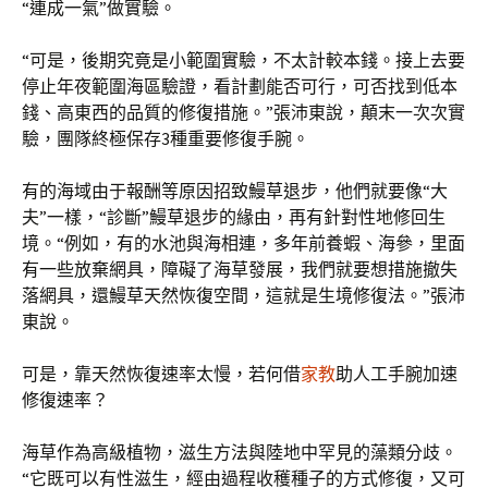
“連成一氣”做實驗。
“可是，後期究竟是小範圍實驗，不太計較本錢。接上去要
停止年夜範圍海區驗證，看計劃能否可行，可否找到低本
錢、高東西的品質的修復措施。”張沛東說，顛末一次次實
驗，團隊終極保存3種重要修復手腕。
有的海域由于報酬等原因招致鰻草退步，他們就要像“大
夫”一樣，“診斷”鰻草退步的緣由，再有針對性地修回生
境。“例如，有的水池與海相連，多年前養蝦、海參，里面
有一些放棄網具，障礙了海草發展，我們就要想措施撤失
落網具，還鰻草天然恢復空間，這就是生境修復法。”張沛
東說。
可是，靠天然恢復速率太慢，若何借
家教
助人工手腕加速
修復速率？
海草作為高級植物，滋生方法與陸地中罕見的藻類分歧。
“它既可以有性滋生，經由過程收穫種子的方式修復，又可