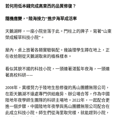
若何用低本錢完成高東西的品質修復？
隨機應變，“陸海接力”進步海草成活率
天鵝湖畔，一座小院坐落于此。門柱上的牌子，寫著“山東
榮成鰻草科技小院”。
屋內，桌上放著各類實驗裝配。幾論理學生蹲在地上，正
在收拾剛從天鵝湖取來的植株樣本。
看似其貌不揚的科技小院，一頭連著湛藍年夜海，一頭連
著高校科研——
2008年，異樣努力于陸地生態修復的馬山團體無限公司，
在距天鵝湖不遠處專門供給廠房、辦公場合等，作為中國
陸地年夜學師生團隊的科研主場地。2022年，一起配合更
進一個步驟，中國陸地年夜學與馬山團體無限公司配合在
此成立科技小院。師生們從海里取完樣，就能趕到小院，