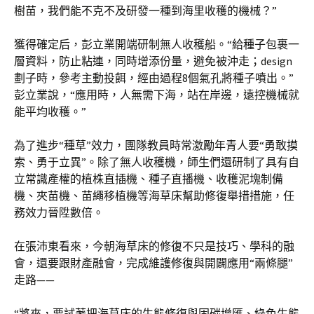
樹苗，我們能不克不及研發一種到海里收穫的機械？”
獲得確定后，彭立業開端研制無人收穫船。“給種子包裹一
層資料，防止粘連，同時增添份量，避免被沖走；design
劃子時，參考主動投餌，經由過程8個氣孔將種子噴出。”
彭立業說，“應用時，人無需下海，站在岸邊，遠控機械就
能平均收穫。”
為了進步“種草”效力，團隊教員時常激勵年青人要“勇敢摸
索、勇于立異”。除了無人收穫機，師生們還研制了具有自
立常識產權的植株直插機、種子直播機、收穫泥塊制備
機、夾苗機、苗繩移植機等海草床幫助修復舉措措施，任
務效力晉陞數倍。
在張沛東看來，今朝海草床的修復不只是技巧、學科的融
會，還要跟財產融會，完成維護修復與開闢應用“兩條腿”
走路——
“將來，要試著把海草床的生態修復與固碳增匯、綠色生態