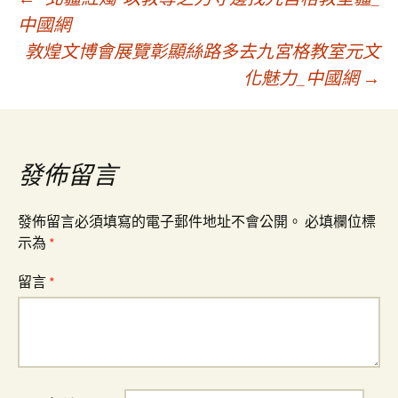
文
中國網
敦煌文博會展覽彰顯絲路多去九宮格教室元文
章
化魅力_中國網
→
導
覽
發佈留言
發佈留言必須填寫的電子郵件地址不會公開。
必填欄位標
示為
*
留言
*