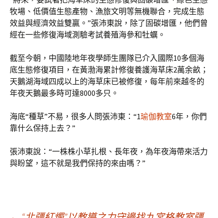
牧場、低價值生態產物、漁旅文明等無機聯合，完成生態
效益與經濟效益雙贏。”張沛東說，除了固碳增匯，他們曾
經在一些修復海域測驗考試養殖海參和牡蠣。
截至今朝，中國陸地年夜學師生團隊已介入國際10多個海
底生態修復項目，在黃渤海累計修復養護海草床2萬余畝；
天鵝湖海域四成以上的海草床已被修復，每年前來越冬的
年夜天鵝最多時可達8000多只。
海底“種草”不易，很多人問張沛東：“1
瑜伽教室
6年，你們
靠什么保持上去？”
張沛東說：“一株株小草扎根、長年夜，為年夜海帶來活力
與盼望，這不就是我們保持的來由嗎？”
←
“北疆紅燭”以教導之力守邊找九宮格教室疆_