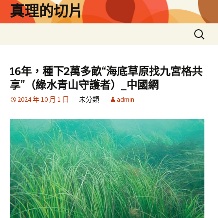
跳
真理的切片
至
主
搜
要
尋
內
關
容
鍵
16年，種下2萬多畝“海底草原找九宮格共
字:
享”（綠水青山守護者）_中國網
2024 年 10 月 1 日
未分類
admin