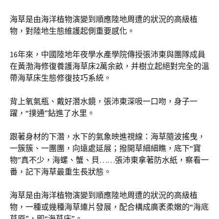
海草是由海洋植物演變到順應陸地周遭的狀況的高級植
物，對陸地生態維護起側重要感化。
16年來，中國陸地年夜學水產學院傳授張沛東與團隊成員
在黃渤海修復養護海草床2萬余畝，并樹立起絕對完全的溫
帶海草床生態修復技巧系統。
背上氧氣瓶、戴好潛水鏡，張沛東深吸一口吻，身子一
躍，“撲通”鉆進了水里。
跟著身材的下潛，水下的氣象映進視線：海草隨波搖曳，
一簇簇、一團團，向遠處延展；撥開草細細瞧，底下“寶
物”真不少，海螺、蟹、貝……張沛東拿著防水紙，察看一
番，記下海草最重生長狀態。
海草是由海洋植物演變到順應陸地周遭的狀況的高級植
物，一種或幾種海草連片發展，配合構成廣袤柔嫩的“海底
草原”，即“海草床”。