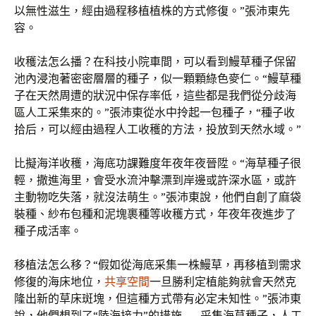
以無性滋生，經由過程移植植株的方式修復。”張沛東先
容。
收穫法怎么播？在科技小院車間，可以看到鰻草種子保留
池內浸泡著密密層層的種子，似一顆顆綠色麥仁。“鰻草種
子在天然周遭的狀況中保存率低，這些都是我們從分歧海
區人工采集來的。”張沛東從水中拎起一包種子，“種子收
拾后，可以經由過程人工收穫的方法，投放到天然水域。”
比擬海洋收穫，海底功課難度年夜年夜晉陞。“海草種子很
輕，撒進海里，會受水流沖擊漂到岸邊或許深水區，或許
主動物吃失落，就沒法萌生。”張沛東說，他們自創了麻袋
裝種、紗布包種和泥塊裹種等收穫方式，年夜年夜進步了
種子成活率。
移植法怎么移？“假如從海底采集一株鰻草，再移植到需求
修復的海床地位，
共享空間
一旦勝利定植能夠就會天然克
隆出新的草床斑塊，但這種方式帶有必定未知性。”張沛東
說，他們想到了“陸海接力”的措施——采集海草種子，人工