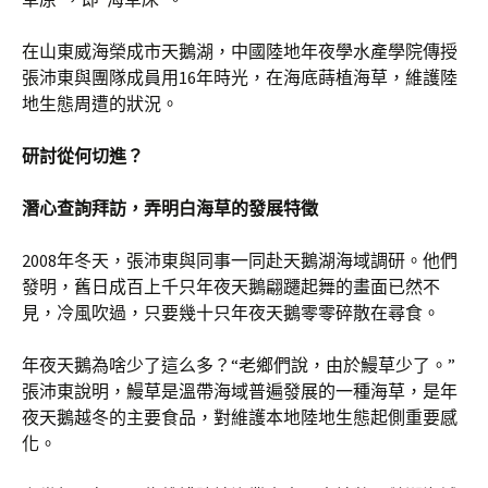
在山東威海榮成市天鵝湖，中國陸地年夜學水產學院傳授
張沛東與團隊成員用16年時光，在海底蒔植海草，維護陸
地生態周遭的狀況。
研討從何切進？
潛心查詢拜訪，弄明白海草的發展特徵
2008年冬天，張沛東與同事一同赴天鵝湖海域調研。他們
發明，舊日成百上千只年夜天鵝翩躚起舞的畫面已然不
見，冷風吹過，只要幾十只年夜天鵝零零碎散在尋食。
年夜天鵝為啥少了這么多？“老鄉們說，由於鰻草少了。”
張沛東說明，鰻草是溫帶海域普遍發展的一種海草，是年
夜天鵝越冬的主要食品，對維護本地陸地生態起側重要感
化。