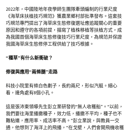
2022年，中國陸地年夜學師生團隊牽頭編制的行業尺度
《海草床扶植技巧規范》獲農業鄉村部批準發布。這套技
巧規范專門提出了海草床生態修復選址應追蹤關心的重要
原因和遵守的各項前提，描寫了植株移植等扶植方式，成
為我國首個海草床生態修復技巧行業尺度，為規范并保證
我國海草床生態修停工程供給了技巧根據。
“種草”有什么新衝破？
修復與應用“兩條腿”走路
科技小院里有條白色劃子，長約兩尺，形似汽艇。細心
看，邊角處有8個小孔。
這是張沛東領導先生彭立業研發的“無人收穫船”。“以前，
我們要往海里播撒種子，效力低，播撒不平均，種子也不
難粘連，應用率、成活率不高。”彭立業說，與教員一交
通，他想到了海洋上的飛播，“在戈壁，人們會開飛機收穫