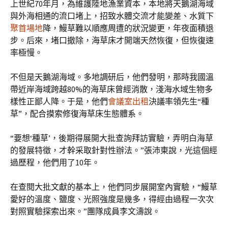
上世紀70年月，為維護陸地漁業資本，本地將天鵝湖海域
與外海相通的流口堵上，招致水體交流才能變差、水質下
聚首場地
降，鰻草難以順應周遭的狀況變更，年夜面積退
步。后來，堵口撤除，海草床才開端天然恢復，但恢復速
率極慢。
不但是天鵝湖海域。多地調研后，他們發明，那時我國溫
帶近岸海域跨越80%的海草床曾經消散，淺海水域生物多
樣性正鄙人降。于是，他們
會議室出租
決議率領先生“種
草”，配合摸索修復海草床生態體系。
“要想‘種草’，後期得展開大批查詢拜訪實驗，弄明白海草
的發展特徵，才幹采取針對性辦法。”張沛東說，光這個經
過歷程，他們用了10年。
在查閱大批文獻的基本上，他們同步展開室內實驗，“鰻草
愛好的溫度、鹽度、光照強度是幾多，得經由過程一次次
對照實驗探索出來。”團隊成員李文濤說。