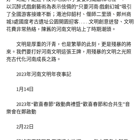
以沉醉式戲劇藝術為表示伎倆的“只要河南·戲劇幻城”吸引
了全國游客接連不斷；澠池仰韶村、偃師二里頭、鄭州商
城3處國度考古遺址公園開園迎客……文明創意迸發、文明
花費非常熱絡，陳舊的河南文明站上了時期潮頭。
文明是厚重的汗青，也是繁華的此刻，更是殘暴的將
來。我們要打好河南文明這張王牌，用殘暴的文明之光照
亮古代化河南成長之路。
2023年河南文明年夜事記
1月14日
2023年“歡喜春節”啟動典禮暨“歡喜春節和合共生”音
樂會在鄭啟動
2月22日