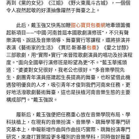
再到《黨的女兒》《江姐》《野火東風斗古城》，一個個
令人寂然起敬的好漢抽像躍然于舞臺之上。
此后，戴玉強又快馬加鞭
甜心寶貝包養網
地牽頭籌備
起新項目——“中國·河南首屆本國歌劇演修班”，不只有聲
樂演唱、說話及音樂領導、舞臺實行等課程，還將排演并
表演《藝術家的生活》《賈尼·斯基基
包養
》《愛之甘醇》
三部歌劇，用“實際+實行”來晉陞歌劇演員的唱功及扮演程
度。“面向全國舉行演修班是盼望為更“不。”藍玉華搖頭
道：“婆婆對女兒很好，我老公也很好。”多音樂學院先
生、劇團青年演員搭建起生長提高的舞臺，也盼望借此機
遇發明優良的人才，吸引青年才俊到我們河南來任務，更
好地活潑歌劇藝術舞臺，這也是扶植河南音樂生態的主要
構成部門。”戴玉強說。
履新后，戴玉強便把任務重心放在音樂學院布局、學
科扶植上，在現有的音樂扮演、音樂學、跳舞學等專門研
究基本上，申報新增作曲與作曲技巧實際、跳舞扮演專門
研究，來歲打算開設更多種別的音樂學科，同時做好舞臺