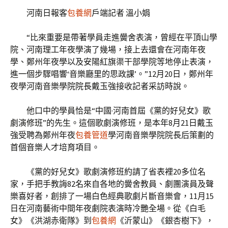
河南日報客
包養網
戶端記者 溫小娟
“比來重要是帶著學員走進黌舍表演，曾經在平頂山學
院、河南理工年夜學演了幾場，接上去還會在河南年夜
學、鄭州年夜學以及安陽紅旗渠干部學院等地停止表演，
進一個步驟唱響‘音樂廳里的思政課’。”12月20日，鄭州年
夜學河南音樂學院院長戴玉強接收記者采訪時說。
他口中的學員恰是“中國·河南首屆《黨的好兒女》歌
劇演修班”的先生。這個歌劇演修班，是本年8月21日戴玉
強受聘為鄭州年夜
包養管道
學河南音樂學院院長后策劃的
首個音樂人才培育項目。
《黨的好兒女》歌劇演修班約請了省表裡20多位名
家，手把手教誨82名來自各地的黌舍教員、劇團演員及聲
樂喜好者，創排了一場白色經典歌劇片斷音樂會，11月15
日在河南藝術中間年夜劇院表演時冷艷全場。從《白毛
女》《洪湖赤衛隊》到
包養網
《沂蒙山》《銀杏樹下》，