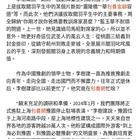
上是拔取關羽平生中的某個片斷如“灞陵橋”“華
包養金額
容
道”等。而此次，他們決議拔取關羽平生中的主要事務，周
全歸納“你剛才說你爸媽要教訓席家甚麼？”藍玉華不耐煩
的問道。上一世，她見識過司馬昭對席家的心，所以並不
意外。她更好奇這位武圣人的風云人生：從桃園三結義到
封金掛印，從鎮守荊州到敗走麥城，全景展示關羽叱咤風
云的平生，深刻發掘關羽身上表現的忠義精力和時期價
值。
作為中國豫劇的領甲士物，李樹建一直為推進豫劇走
向青年、走向全國、走出國門而不懈盡力。往年正式退休
后，李樹建卻比以前更忙了。他究竟在
包養網
忙啥？
“顛末充足的調研和準備，2024年1月，我們團隊將正
式進駐上海
包養網
豫園停止駐場表演。”李樹建說，豫園位
于上海河南路中段，是上海地標性建筑之一，天天來自世
界各地的游客跨越20萬人次。他盼望構成國際外游客“到上
海必到豫園，到豫園必聽豫劇”的文明盛景，為豫劇培育更