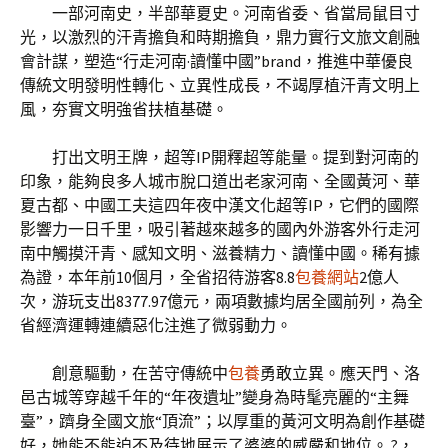
一部河南史，半部華夏史。河南省委、省當局鼠目寸
光，以激烈的汗青擔負和時期擔負，鼎力實行文旅文創融
會計謀，塑造“行走河南·讀懂中國”brand，推進中華優良
傳統文明發明性轉化、立異性成長，不竭厚植汗青文明上
風，夯實文明強省扶植基礎。
打出文明王牌，超等IP開釋超等能量。提到對河南的
印象，能夠良多人城市脫口道出老家河南、全國黃河、華
夏古都、中國工夫這四年夜中漢文化超等IP，它們的國際
影響力一日千里，吸引著越來越多的國內外游客外行走河
南中觸摸汗青、感知文明、滋養精力、讀懂中國。稀有據
為證，本年前10個月，全省招待游客8.8
包養網站
2億人
次，游玩支出8377.97億元，兩項數據均居全國前列，為全
省經濟運轉連續惡化注進了微弱動力。
創意驅動，在苦守傳統中
包養
勇敢立異。應天門、洛
邑古城等穿越千年的“年夜遺址”變身為時髦亮麗的“主舞
臺”，躋身全國文旅“頂流”；以厚重的黃河文明為創作基礎
好，她能不能迫不及待地展示了婆婆的威嚴和地位。 ?，