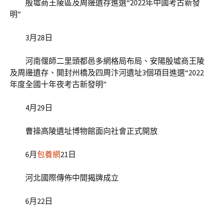
殷墟商王陵區及周邊遺存進選“2022年中國考古新發
明”
3月28日
河南偃師二里頭都邑多網格局布局、安陽殷墟商王陵
及周邊遺存、開封州橋及四周汴河遺址3個項目進選“2022
年度全國十年夜考古新發明”
4月29日
曹操高陵遺址博物館面向社會正式開放
6月
包養網
21日
河北國際傳佈中間揭牌成立
6月22日