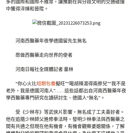
多的國際和國際不雅眾，讓豫劇在與分歧文明的交通碰撞
中獲得淬煉和晉陞。
河南西醫藥年夜學德國留先生無名
愿做西醫藥走向世界的使者
河南日報社全媒體記者 童林
“你心火比
短期包養
擬旺”“喝胡辣湯得兩摻兒”“我不是
老外，我是德國河南人”……這些話都出自河南西醫藥年夜
學西醫藥專門研究在讀研討生、德國人“無名”。
受《少林寺》等武俠片影響，無名成了工夫喜好者。
他在追隨少林師父進修拳法時，發明少林拳法與西醫藥之
間有共通之但現在他有機會，有機會觀察婆媳關係，了解