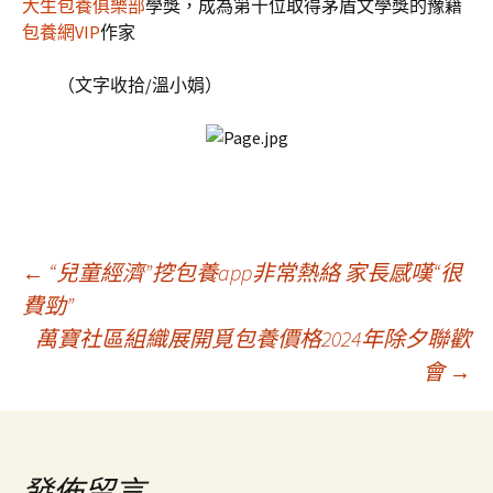
大生包養俱樂部
學獎，成為第十位取得茅盾文學獎的豫籍
包養網VIP
作家
（文字收拾/溫小娟）
文
←
“兒童經濟”挖包養app非常熱絡 家長感嘆“很
費勁”
萬寶社區組織展開覓包養價格2024年除夕聯歡
章
會
→
導
發佈留言