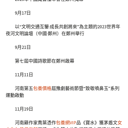
9月17日
以“文明交通互鑒·成長共創將來”為主題的2023世界年
夜河文明論壇（中國·鄭州）在鄭州舉行
9月21日
第七屆中國詩歌節在鄭州啟幕
11月11日
河南第五
包養價格
屆豫劇藝術節暨“致敬噴鼻玉”系列
運動啟動
11月19日
河南籍作家喬葉憑作
包養網VIP
品《寶水》獲茅盾文
女