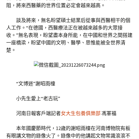
阻，將來西醫藥的世界位置必定會越來越高。
談及將來，無名盼望碩士結業后從事與西醫相干的個
人工作。“在德國，西醫療法正在被越來越多的大眾接
收。”無名表現，盼望盡本身所能，在中國和世界之間搭建
一座橋梁，盼望中國的文明、醫學、思惟能被全世界清
楚。
“文博迷”謝昭雨橦
小先生愛上“老古玩”
河南日報客戶端記者
女大生包養俱樂部
馮軍福
本年國慶節時代，12歲的謝昭雨橦在河南博物院有板
有眼講文物的錄像火了。錄像中的他講起文物常識滾滾不