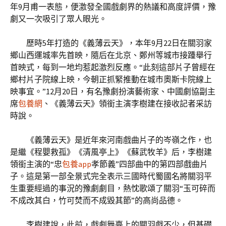
年9月甫一表態，便激發全國戲劇界的熱議和高度評價，豫
劇又一次吸引了眾人眼光。
歷時5年打造的《義薄云天》，本年9月22日在關羽家
鄉山西運城率先首映，隨后在北京、鄭州等城市接踵舉行
首映式，每到一地均惹起激烈反應。“此刻這部片子曾經在
鄉村片子院線上映，今朝正抓緊推動在城市奧斯卡院線上
映事宜。”12月20日，有名豫劇扮演藝術家、中國劇協副主
席
包養網
、《義薄云天》領銜主演李樹建在接收記者采訪
時說。
《義薄云天》是近年來河南戲曲片子的岑嶺之作，也
是繼《程嬰救孤》《清風亭上》《蘇武牧羊》后，李樹建
領銜主演的“忠
包養app
孝節義”四部曲中的第四部戲曲片
子。這是第一部全景式完全表示三國時代蜀國名將關羽平
生重要經過的事況的豫劇劇目，熱忱歌頌了關羽“玉可碎而
不成改其白，竹可焚而不成毀其節”的高尚品德。
李樹建說，此前，戲劇舞臺上的關羽戲不少，但基礎