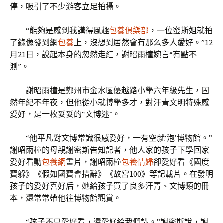
停，吸引了不少游客立足拍攝。
“能夠是感到我講得風趣
包養俱樂部
，一位蜜斯姐就拍
了錄像發到網
包養
上，沒想到居然會有那么多人愛好。”12
月21日，說起本身的忽然走紅，謝昭雨橦婉言“有點不
測”。
謝昭雨橦是鄭州市金水區優越路小學六年級先生，固
然年紀不年夜，但他從小就博學多才，對汗青文明特殊感
愛好，是一枚妥妥的“文博迷”。
“他平凡對文博常識很感愛好，一有空就‘泡’博物館。”
謝昭雨橦的母親謝密斯告知記者，他人家的孩子下學回家
愛好看動
包養網
畫片，謝昭雨橦
包養情婦
卻愛好看《國度
寶躲》《假如國寶會措辭》《故宮100》等記載片。在發明
孩子的愛好喜好后，她給孩子買了良多汗青、文博類的冊
本，還常常帶他往博物館觀賞。
“孩子不只愛好看，還愛好給我們講。”謝密斯說，謝