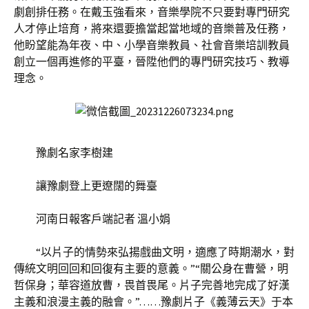
劇創排任務。在戴玉強看來，音樂學院不只要對專門研究
人才停止培育，將來還要擔當起當地域的音樂普及任務，
他盼望能為年夜、中、小學音樂教員、社會音樂培訓教員
創立一個再進修的平臺，晉陞他們的專門研究技巧、教導
理念。
豫劇名家李樹建
讓豫劇登上更遼闊的舞臺
河南日報客戶端記者 溫小娟
“以片子的情勢來弘揚戲曲文明，適應了時期潮水，對
傳統文明回回和回復有主要的意義。”“關公身在曹營，明
哲保身；華容道放曹，畏首畏尾。片子完善地完成了好漢
主義和浪漫主義的融會。”……豫劇片子《義薄云天》于本