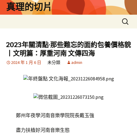
跳
真理的切片
至
主
搜
要
尋
內
關
容
鍵
2023年關清點·那些難忘的面約包養價格貌
字:
丨文明篇：厚重河南 文傳四海
2024 年 1 月 6 日
未分類
admin
鄭州年夜學河南音樂學院院長戴玉強
盡力扶植好河南音樂生態