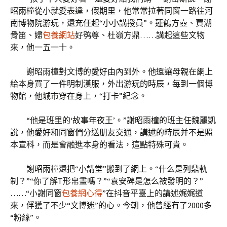
昭雨橦從小就愛表達，假期里，他常常拉著同窗一路往河
南博物院游玩，還充任起“小小講授員”。蓮鶴方壺、賈湖
骨笛、婦
包養網站
好鸮尊、杜嶺方鼎……講起這些文物
來，他一五一十。
謝昭雨橦對文博的愛好由內到外。他還讓母親在網上
給本身買了一件明制漢服，外出游玩的時辰，每到一個博
物館，他城市穿在身上，“打卡”紀念。
“他是班里的‘故事年夜王’。”謝昭雨橦的班主任魏麗凱
說，他愛好和同窗們分送朋友交通，講述的時辰并不是照
本宣科，而是會融進本身的看法，這點特殊可貴。
謝昭雨橦還把“小講堂”搬到了網上。“什么是列鼎軌
制？”“你了解T形帛畫嗎？”“袁安碑是怎么被發明的？”
……“小謝同窗
包養網心得
”在抖音平臺上的講述娓娓道
來，俘獲了不少“文博迷”的心。今朝，他曾經有了2000多
“粉絲”。