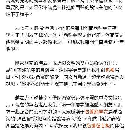
媽媽對兒媳的期望和要求會是什麼。為什麼不這樣做？最
重要的是，如果你不滿處，往進修西醫的設法在他的心坎
埋下了種子。
2015年，懷揣“西醫夢”的無名離開河南西醫藥年夜
學，正式開啟了肄業之旅。“西醫藥學是個寶庫，河南又是
西醫藥文明的主要起源地之一，所以我離開河南進修。”無
名說。
剛來河南的時辰，說話與文明的雙重妨礙讓他非常
憂?。古漢語中的異體字、通假字更是讓他找不到
包養
眉
目。“不外我對西醫的酷愛一向沒有斷過，越學越覺得有興
趣思。”從本科到碩士，現在他已在河南學西醫8年了。
越盡力，越榮幸。借助西醫藥這張亮麗的中漢文假名
片，現在的無名走紅收集，這一年屢次被媒體、網友、追
求一起配合的公司等邀約。大眾感嘆于
包養網單次
漂洋過
海的“洋西醫”能把河南話說得這么“溜”。他的“粉絲”群體
甚至還拓展到海內，“每次歸去，我母親
包養留言板
的伴侶