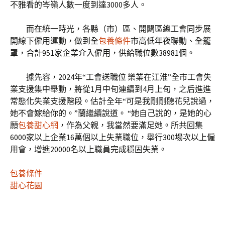
不雅看的岑嶺人數一度到達3000多人。
而在統一時光，各縣（市）區、開闢區總工會同步展
開線下僱用運動，做到全
包養條件
市高低年夜聯動、全籠
罩，合計951家企業介入僱用，供給職位數38981個。
據先容，2024年“工會送職位 樂業在江淮”全市工會失
業支援集中舉動，將從1月中旬連續到4月上旬，之后進進
常態化失業支援階段。估計全年“可是我剛剛聽花兒說過，
她不會嫁給你的。”蘭繼續說道。 “她自己說的，是她的心
願
包養甜心網
，作為父親，我當然要滿足她。所共回集
6000家以上企業16萬個以上失業職位，舉行300場次以上僱
用會，增進20000名以上職員完成穩固失業。
包養條件
甜心花園