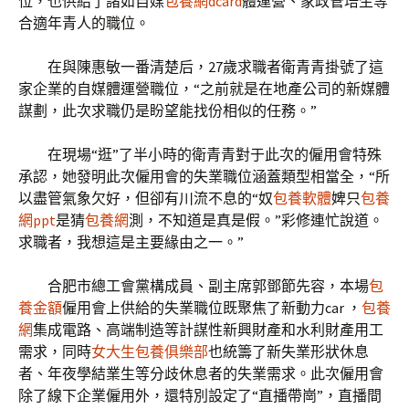
位，也供給了諸如自媒
包養網dcard
體運營、家政管培生等
合適年青人的職位。
在與陳惠敏一番清楚后，27歲求職者衛青青掛號了這
家企業的自媒體運營職位，“之前就是在地產公司的新媒體
謀劃，此次求職仍是盼望能找份相似的任務。”
在現場“逛”了半小時的衛青青對于此次的僱用會特殊
承認，她發明此次僱用會的失業職位涵蓋類型相當全，“所
以盡管氣象欠好，但卻有川流不息的“奴
包養軟體
婢只
包養
網ppt
是猜
包養網
測，不知道是真是假。”彩修連忙說道。
求職者，我想這是主要緣由之一。”
合肥市總工會黨構成員、副主席郭鄧節先容，本場
包
養金額
僱用會上供給的失業職位既聚焦了新動力car ，
包養
網
集成電路、高端制造等計謀性新興財產和水利財產用工
需求，同時
女大生包養俱樂部
也統籌了新失業形狀休息
者、年夜學結業生等分歧休息者的失業需求。此次僱用會
除了線下企業僱用外，還特別設定了“直播帶崗”，直播間