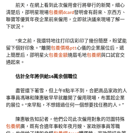
前天，在網上看到此次僱用會行將舉行的新聞，細心
清楚后，邵明星現場
包養網dcard
發明會有蔚來、京西方、
聯寶等優質年夜企業前來僱用，立即就決議來現場了解一
下狀況。
“來之前，我還特地往打印店彩印了幾份簡歷，盼望能
留下個好印象。”離開
包養價格ptt
心儀的企業展位后，遞
上簡歷后，邵明星火
包養金額
燒眉毛地
包養網
與口試官交
通起來。
估計全年將供給16萬余個職位
盡管還下著雪，但上午8點半不到，合肥高品家政的人
事專員馮琳和陳惠敏早早就離開了僱用現場，布置起企業
的展位。“來早點，不想錯過任何一個想要找任務的人。”
陳惠敏告知記者，他們公司此次僱用對象的范圍特殊
包養網
廣，既有合適年事較年夜月嫂、家政辦事員等職