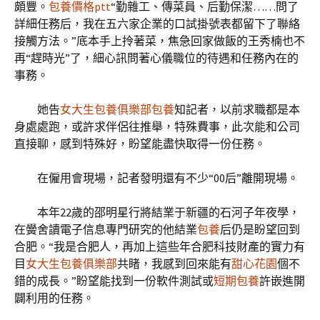
頗豐。
包養價格ptt
“勤雜工、傳菜員、后勤保潔……問了
詳細任務后，我在五六家企業的口試掛號表都留下了聯絡
接觸方法。”底本手上拎著菜，焦急回家做飯的王秀楠也不
再“趕時光”了，細心訊問著心儀職位的待遇和任務內在的
事務。
她告
女大生包養俱樂部
包養
知記者，以前求職都是本
身處處跑，或許求伴侶往推舉，特殊費事，此次能和公司
直接聊，感到特殊好，盼望能盡快取得一份任務。
在僱用會現場，記者發明還有不少“00后”離開現場。
本年22歲的邵明星行將結業于新疆的石河子年夜學，
在黌舍讀電子信息專門研究的他結業
包養
后仍是盼望回到
合肥。“我是合肥人，再加上這些年合肥科技財產的實力有
目
女大生包養俱樂部
共睹，我感到回來能有
甜心花園
個不
錯的成長。”盼望能找到一份軟件測試或
短期包養
許嵌進開
闢利用的任務。