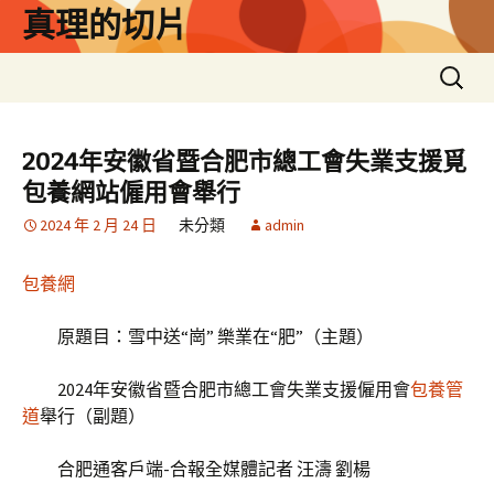
跳
真理的切片
至
主
搜
要
尋
內
關
容
鍵
2024年安徽省暨合肥市總工會失業支援覓
字:
包養網站僱用會舉行
2024 年 2 月 24 日
未分類
admin
包養網
原題目：雪中送“崗” 樂業在“肥”（主題）
2024年安徽省暨合肥市總工會失業支援僱用會
包養管
道
舉行（副題）
合肥通客戶端-合報全媒體記者 汪濤 劉楊