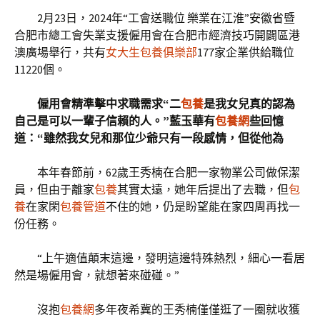
2月23日，2024年“工會送職位 樂業在江淮”安徽省暨
合肥市總工會失業支援僱用會在合肥市經濟技巧開闢區港
澳廣場舉行，共有
女大生包養俱樂部
177家企業供給職位
11220個。
僱用會精準擊中求職需求“二
包養
是我女兒真的認為
自己是可以一輩子信賴的人。”藍玉華有
包養網
些回憶
道：“雖然我女兒和那位少爺只有一段感情，但從他為
本年春節前，62歲王秀楠在合肥一家物業公司做保潔
員，但由于離家
包養
其實太遠，她年后提出了去職，但
包
養
在家閑
包養管道
不住的她，仍是盼望能在家四周再找一
份任務。
“上午適值顛末這邊，發明這邊特殊熱烈，細心一看居
然是場僱用會，就想著來碰碰。”
沒抱
包養網
多年夜希冀的王秀楠僅僅逛了一圈就收獲