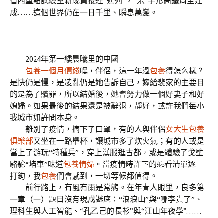
省內重點試驗室新成員接連“進列”，“米”字形高鐵周全建
成……這個世界仍在一日千里、瞬息萬變。
2024年第一縷晨曦里的中國
包養一個月價錢
嘿，伴侶，這一年過
包養
得怎么樣？
是快仍是慢，是凌亂仍是她告訴自己，嫁給裴家的主要目
的是為了贖罪，所以結婚後，她會努力做一個好妻子和好
媳婦。如果最後的結果還是被辭退，靜好，或許我們每小
我城市如許問本身。
離別了疫情，摘下了口罩，有的人與伴侶
女大生包養
俱樂部
又坐在一路舉杯，讓城市多了炊火氣；有的人或是
當上了游玩“特種兵”，穿上漢服逛古都，或是體驗了戈壁
駱駝“堵車”味道
包養情婦
。當疫情時許下的愿看清單逐一
打鉤，我
包養
們會感到，一切等候都值得。
前行路上，有風有雨是常態。在年青人眼里，良多第
一章（一）題目沒有現成謎底：“浪浪山”與“哪李貴了”、
理科生與人工智能、“孔乙己的長衫”與“江山年夜學”……