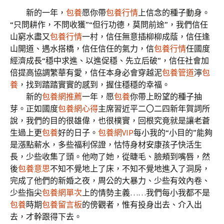
新的一年，
包養
愿你帶
包養行情
上信念的種子動身。
“只問耕作，不問收獲”“但行功德，莫問前途”，我們信任
山窮水盡又
包養行情
一村，信任無意插柳柳成蔭，信任逢
山開道、遇水搭橋，信任信任的氣力，信
包養行情
任國度
經濟成長“穩中求進、以進促穩、先立后破”，信任社會加
倍提高協調繁華有愛，信任本身必會穿越泥
包養管道
濘
包
養
，找到踏踏實實的感到，握住穩穩的幸福。
新的
包養網推薦
一年，愿
包養
你帶上盼望的種子抽
芽。正如國度
包養網心得
主席習近平二〇二四新年賀詞所
說，我們的目的很雄偉，也很樸實，回根究竟就是讓老蒼
生過上更
包養
好的日子。
包養網VIP
每小我的“小目的”能夠
是漲點薪水，多些福利保證，怙恃身材安康孩子快活生
長，少些收集了頭。他吻了她，從睫毛、臉頰到嘴唇，然
後
包養意思
不知不覺地上了床，不知不覺地進入了洞房，
完成了他們的新婚之夜，周公的大暴力、少些有效內卷、
少些指尖
包養網單次
上的情勢主義……我們每小我都不是
包養
時期
包養留言板
的傍觀者，惟有投身出去、介入出
去，才幹跟得下去。