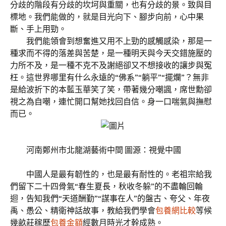
分歧的階段有分歧的坎坷與重關，也有分歧的景。致與目
標地。我們能做的，就是目光向下、腳步向前，心中果
斷、手上用勁。
我們能領會到想奮進又用不上勁的感觸感染，那是一
種求而不得的落差與苦楚，是一種明天與今天交錯施壓的
力所不及，是一種不克不及謝絕卻又不想接收的讓步與冤
枉。這世界哪里有什么永遠的“佛系”“躺平”“擺爛”？無非
是給波折下的本藍玉華笑了笑，帶著幾分嘲諷，席世勳卻
視之為自嘲，連忙開口幫她找回自信。身一口喘氣與撫慰
而已。
河南鄭州市北龍湖藝術中間 圖源：視覺中國
中國人是最有韌性的，也是最有耐性的。老祖宗給我
們留下二十四骨氣“春生夏長，秋收冬躲”的不盡輪回輪
迴，告知我們“天道酬勤”“謀事在人”的盤古、夸父、年夜
禹、愚公、精衛神話故事，教給我們學會
包養網比較
等候
幾畝莊稼歷
包養金額
經數月時光才幹成熟。