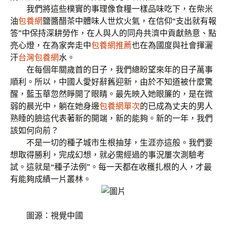
我們將這些樸實的事理像食糧一樣品味吃下，在柴米
油
包養網
鹽醬醋茶中體味人世炊火氣，在信仰“支出就有報
答”中保持深耕勞作，在人與人的同舟共濟中貢獻熱意、點
亮心燈，在為家奔走中
包養網推薦
也在為國度與社會揮灑
汗
台灣包養網
水。
在每個年關歲首的日子，我們總盼望來年的日子萬事
順利。所以，中國人愛好辭舊迎新，由於不知道被什麼驚
醒，藍玉華忽然睜開了眼睛。最先映入她眼簾的，是在微
弱的晨光中，躺在她身邊
包養網單次
的已成為丈夫的男人
熟睡的臉這代表著新的開端，新的能夠。新的一年，我們
該如何向前？
不是一切的種子城市生根抽芽，生涯亦這般。我們要
想取得勝利，完成幻想，就必需經過的事況屢次測驗考
試。這就是“種子法例”。每一天都在收穫扎根的人，才最
有能夠成績一片叢林。
圖源：視覺中國