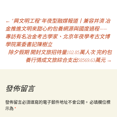
文
←
“興文明工程”年夜型融媒報道丨兼容并濟 冶
金推進文明來甜心約包養網源與國度過程——
專訪有名冶金考古學家、北京年夜學考古文博
章
學院黨委書記陳樹立
除夕假期 開封文旅招待量102.85萬人次 完約包
導
養行情成文旅綜合支出58569.63萬元
→
覽
發佈留言
發佈留言必須填寫的電子郵件地址不會公開。
必填欄位標
示為
*