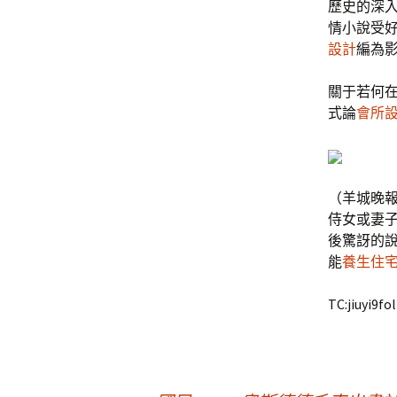
歷史的深
情小說受
設計
編為
關于若何在
式論
會所
（羊城晚報
侍女或妻子
後驚訝的說
能
養生住
TC:jiuyi9fo