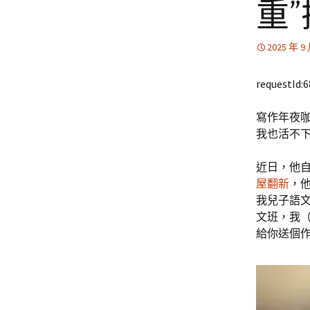
重
2025 年 9
requestId:
寫作年夜
我也活不下
近日，他
屋翻新
，
我兒子語
文班，我
給你送個作