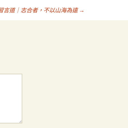
設計習言道｜志合者，不以山海為遠
→