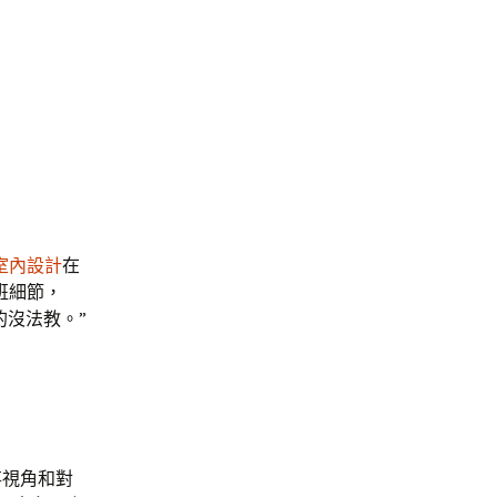
室內設計
在
班細節，
的沒法教。”
事視角和對