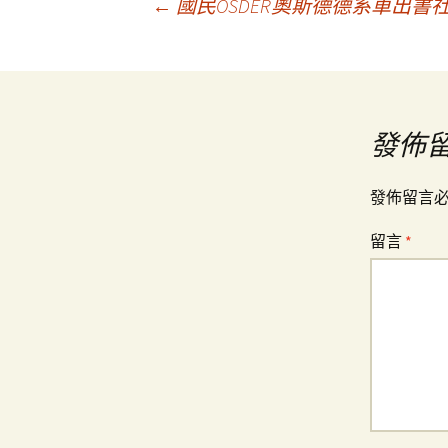
文
←
國民OSDER奧斯德德系車出
章
導
發佈
覽
發佈留言
留言
*