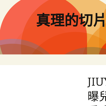
跳
至
主
真理的切
要
內
容
J
曝