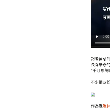
記者留意
長春舉辦
“千叮嚀萬
不少網友紛
作為近
退