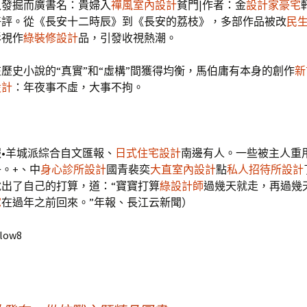
入發掘而廣書名：貴婦入
禪風室內設計
貧門|作者：金
設計家豪宅
好評。從《長安十二時辰》到《長安的荔枝》，多部作品被改
民
影視作
綠裝修設計
品，引發收視熱潮。
歷史小說的“真實”和“虛構”間獲得均衡，馬伯庸有本身的創作
新
設計
：年夜事不虛，大事不拘。
•羊城派綜合自文匯報、
日式住宅設計
南邊有人。一些被主人重
。+、中
身心診所設計
國青裴奕
大直室內設計
點
私人招待所設計
出了自己的打算，道：“寶寶打算
綠設計師
過幾天就走，再過幾
宅
在過年之前回來。”年報、長江云新聞）
llow8