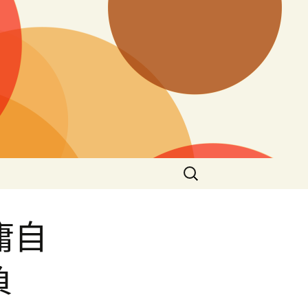
搜
尋
關
鍵
庸自
字:
負