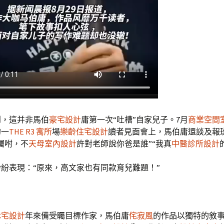
到，這并非馬伯
豪宅設計
庸第一次“吐槽”自家兒子。7月
商業空間
的一
THE R3 寓所
場
樂齡住宅設計
讀者見面會上，馬伯庸還談及報
囑咐，不
天母室內設計
許對老師說你爸是誰”“我真
中醫診所設計
紛表現：“原來，高文家也有同款育兒難題！”
休宅設計
年來備受矚目標作家，馬伯庸
侘寂風
的作品以獨特的敘