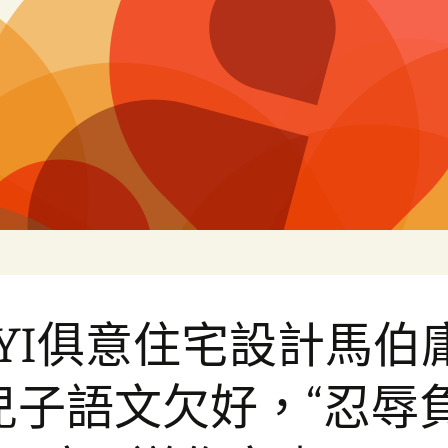
片
IUYI俱意住宅設計馬伯
兒子語文欠好，“忍辱