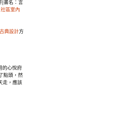
軒|書名：言
生社區室內
古典設計
方
用的心悅府
了點頭，然
天走，應該