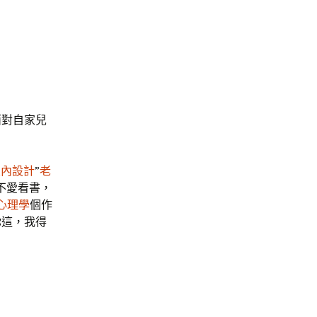
面對自家兒
風室內設計
”
老
不愛看書，
心理學
個作
你這，我得