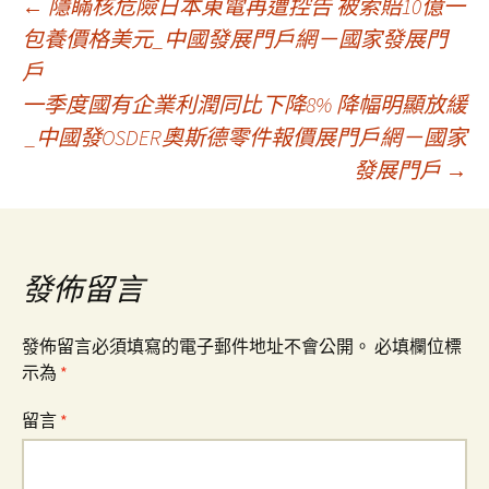
文
←
隱瞞核危險日本東電再遭控告 被索賠10億一
包養價格美元_中國發展門戶網－國家發展門
戶
章
一季度國有企業利潤同比下降8% 降幅明顯放緩
_中國發OSDER奧斯德零件報價展門戶網－國家
導
發展門戶
→
覽
發佈留言
發佈留言必須填寫的電子郵件地址不會公開。
必填欄位標
示為
*
留言
*