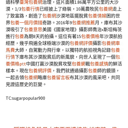
過科學
臺灣包養網
治理，這片面積1.86萬平方公里的大沙
漠，1/3
包養行情
已經披上了綠裝，10萬農牧民
包養網
走上
了致富路，創造了
包養網
沙漠地區擺脫貧
包養情婦
困的世
界
包養一個月價錢
奇跡。2016年9
包養網推薦
月，庫布其沙
漠吸引了
包養意思
美國《國家地理》攝影師喬治•斯坦梅茨
進行
包養
為期8天的拍攝。這位有著15
包養價格
年沙漠航拍
經歷，幾乎飛遍全球極端沙漠的
包養網評價
攝影
包養網車
馬費
大師，自駕動力飛行傘，以獨特的航拍視角記錄
包養
行情
下庫布其沙漠脫貧后的新風貌，向世人呈現了一個
包
養價格ptt
中國打贏沙漠脫貧攻堅
包養網
戰
包養感情
的鮮活
樣本。現在
包養網評價
，我們就通過攝影
包養
師的鏡頭，
一起去領
包養網
略庫
包養留言板
布其沙漠的風采吧，共同
見證這歷史的巨變。
TC:sugarpopular900