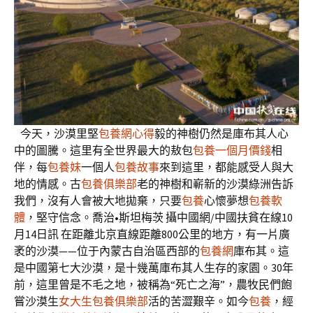
今天，沙漠里堅
包養網心得
毅的神樹仍然是庫布其人心
中的圖騰。這里有全世界最大的敖包
包養一個月價錢
相
伴，每
包養妹
一個人
包養故事
來到這里，都能感受人與大
地的情感。古
包養俱樂部
老的神樹和嶄新的沙漠綠洲告訴
我們，沒有人會被大地拋棄，只要
包養
心懷夢想
包養軟
體
，堅守信念。喬治•斯坦梅茨 攝中國網/中國扶貧在線10
月14日訊 在距離北京直線距離800公里的地方，有一片廣
袤的沙漠——位于內蒙古自治區西部的
包養網
庫布其。這
是中國第七大沙漠，是十幾萬庫布其人生存的家園。30年
前，這里曾是不毛之地，被稱為“死亡之海”，農牧民們飽
嘗沙漠生
女大生包養俱樂部
活的苦澀艱辛。如今
包養
，經