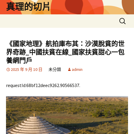
跳
真理的切片
至
主
搜
要
尋
內
關
容
鍵
《國家地理》航拍庫布其：沙漠脫貧的世
字:
界奇跡_中國扶貧在線_國家扶貧甜心一包
養網門戶
2025 年 9 月 10 日
未分類
admin
requestId:68bf12deec9262.90566537.