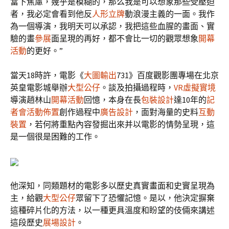
當下焦慮，幾乎是模糊的，那么我是可以想象那些受壓迫
者，我必定會看到他反
人形立牌
動浪漫主義的一面。我作
為一個導演，我明天可以承認，我把這些血腥的畫面、實
驗的畫
參展
面呈現的再好，都不會比一切的觀眾想象
開幕
活動
的更好。”
當天18時許，電影《
大圖輸出
731》百度觀影團專場在北京
英皇電影城舉辦
大型公仔
。談及拍攝過程時，
VR虛擬實境
導演趙林山
開幕活動
回憶，本身在長
包裝設計
達10年的
記
者會
活動佈置
創作過程中
廣告設計
，面對海量的史料
互動
裝置
，若何將重點內容發掘出來并以電影的情勢呈現，這
是一個很是困難的工作。
他深知，同類題材的電影多以歷史真實畫面和史實呈現為
主，給觀
大型公仔
眾留下了恐懼記憶。是以，他決定摒棄
這種碎片化的方法，以一種更具溫度和盼望的伎倆來講述
這段歷史
展場設計
。