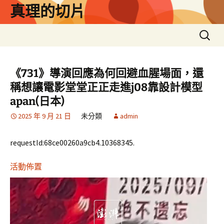
跳
真理的切片
至
主
搜
要
尋
內
關
容
鍵
《731》導演回應為何回避血腥場面，還
字:
稱想讓電影堂堂正正走進j08靠設計模型
apan(日本)
2025 年 9 月 21 日
未分類
admin
requestId:68ce00260a9cb4.10368345.
活動佈置