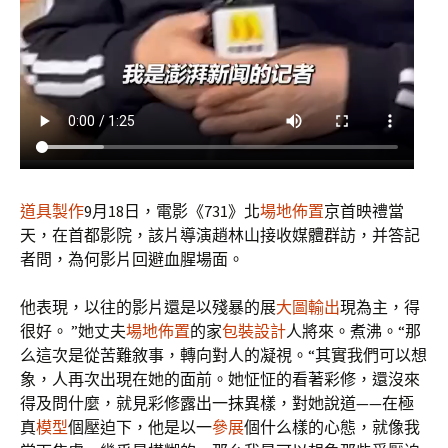
道具製作
9月18日，電影《731》北
場地佈置
京首映禮當
天，在首都影院，該片導演趙林山接收媒體群訪，并答記
者問，為何影片回避血腥場面。
他表現，以往的影片還是以殘暴的展
大圖輸出
現為主，得
很好。 ”她丈夫
場地佈置
的家
包裝設計
人將來。煮沸。“那
么這次是從苦難敘事，轉向對人的凝視。“其實我們可以想
象，人再次出現在她的面前。她怔怔的看著彩修，還沒來
得及問什麼，就見彩修露出一抹異樣，對她說道——在極
真
模型
個壓迫下，他是以一
參展
個什么樣的心態，就像我