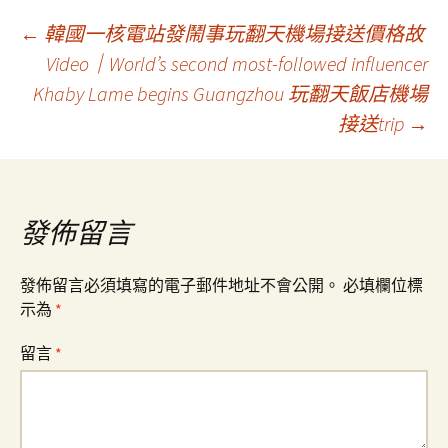
文
←
韓國一核電站發鬧事玩翻天機場接送價格故
Video｜World’s second most-followed influencer
Khaby Lame begins Guangzhou 玩翻天飯店機場
章
接送trip
→
導
覽
發佈留言
發佈留言必須填寫的電子郵件地址不會公開。
必填欄位標
示為
*
留言
*