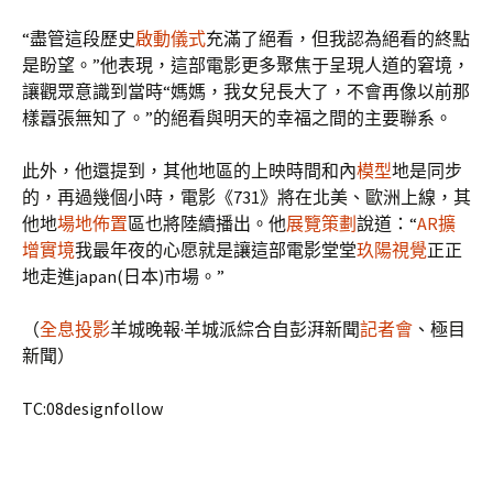
“盡管這段歷史
啟動儀式
充滿了絕看，但我認為絕看的終點
是盼望。”他表現，這部電影更多聚焦于呈現人道的窘境，
讓觀眾意識到當時“媽媽，我女兒長大了，不會再像以前那
樣囂張無知了。”的絕看與明天的幸福之間的主要聯系。
此外，他還提到，其他地區的上映時間和內
模型
地是同步
的，再過幾個小時，電影《731》將在北美、歐洲上線，其
他地
場地佈置
區也將陸續播出。他
展覽策劃
說道：“
AR擴
增實境
我最年夜的心愿就是讓這部電影堂堂
玖陽視覺
正正
地走進japan(日本)市場。”
（
全息投影
羊城晚報·羊城派綜合自彭湃新聞
記者會
、極目
新聞）
TC:08designfollow