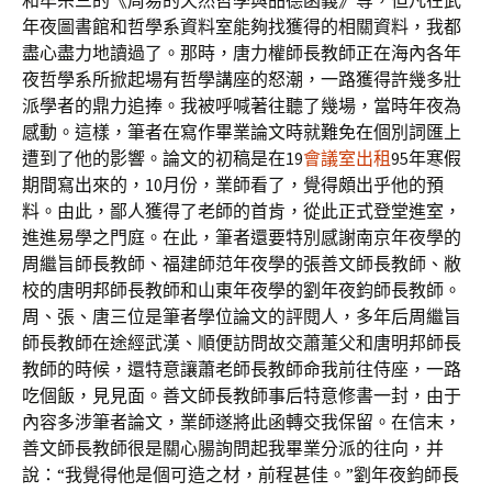
和牟宗三的《周易的天然哲學與品德函義》等，但凡在武
年夜圖書館和哲學系資料室能夠找獲得的相關資料，我都
盡心盡力地讀過了。那時，唐力權師長教師正在海內各年
夜哲學系所掀起場有哲學講座的怒潮，一路獲得許幾多壯
派學者的鼎力追捧。我被呼喊著往聽了幾場，當時年夜為
感動。這樣，筆者在寫作畢業論文時就難免在個別詞匯上
遭到了他的影響。論文的初稿是在19
會議室出租
95年寒假
期間寫出來的，10月份，業師看了，覺得頗出乎他的預
料。由此，鄙人獲得了老師的首肯，從此正式登堂進室，
進進易學之門庭。在此，筆者還要特別感謝南京年夜學的
周繼旨師長教師、福建師范年夜學的張善文師長教師、敝
校的唐明邦師長教師和山東年夜學的劉年夜鈞師長教師。
周、張、唐三位是筆者學位論文的評閱人，多年后周繼旨
師長教師在途經武漢、順便訪問故交蕭萐父和唐明邦師長
教師的時候，還特意讓蕭老師長教師命我前往侍座，一路
吃個飯，見見面。善文師長教師事后特意修書一封，由于
內容多涉筆者論文，業師遂將此函轉交我保留。在信末，
善文師長教師很是關心腸詢問起我畢業分派的往向，并
說：“我覺得他是個可造之材，前程甚佳。”劉年夜鈞師長