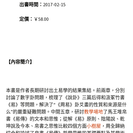
出書時間：
2017-02-15
定價：
￥58.00
【內容簡介】
本書是作者長期研討出土易學的結果集結。前兩章，分別
討論了數字卦問題，梳理了《說卦》三篇后得和汲冢竹書
《易》等問題，解決了“《周易》卦爻畫的性質和來源是什
么”的嚴重疑難問題。中間五章，研討
教學場地
了馬王堆帛
書《易傳》的文本和思惟；從解《易》原則、陰陽說、乾
坤說及今本、帛書之思惟比較四個方面
小樹屋
，周全歸納