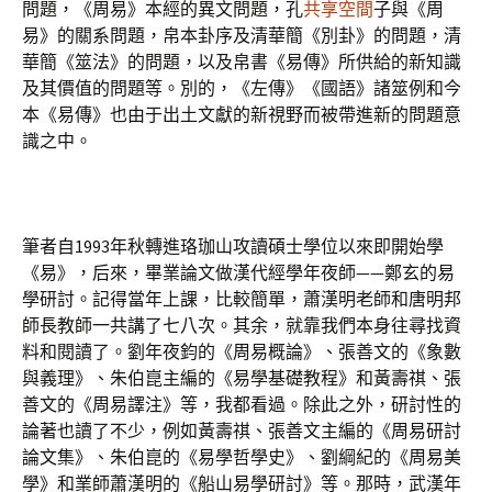
問題，《周易》本經的異文問題，孔
共享空間
子與《周
易》的關系問題，帛本卦序及清華簡《別卦》的問題，清
華簡《筮法》的問題，以及帛書《易傳》所供給的新知識
及其價值的問題等。別的，《左傳》《國語》諸筮例和今
本《易傳》也由于出土文獻的新視野而被帶進新的問題意
識之中。
筆者自1993年秋轉進珞珈山攻讀碩士學位以來即開始學
《易》，后來，畢業論文做漢代經學年夜師——鄭玄的易
學研討。記得當年上課，比較簡單，蕭漢明老師和唐明邦
師長教師一共講了七八次。其余，就靠我們本身往尋找資
料和閱讀了。劉年夜鈞的《周易概論》、張善文的《象數
與義理》、朱伯崑主編的《易學基礎教程》和黃壽祺、張
善文的《周易譯注》等，我都看過。除此之外，研討性的
論著也讀了不少，例如黃壽祺、張善文主編的《周易研討
論文集》、朱伯崑的《易學哲學史》、劉綱紀的《周易美
學》和業師蕭漢明的《船山易學研討》等。那時，武漢年