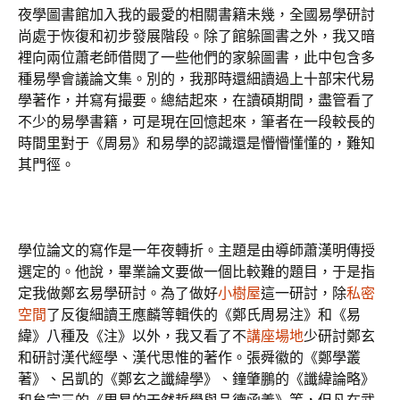
夜學圖書館加入我的最愛的相關書籍未幾，全國易學研討
尚處于恢復和初步發展階段。除了館躲圖書之外，我又暗
裡向兩位蕭老師借閱了一些他們的家躲圖書，此中包含多
種易學會議論文集。別的，我那時還細讀過上十部宋代易
學著作，并寫有撮要。總結起來，在讀碩期間，盡管看了
不少的易學書籍，可是現在回憶起來，筆者在一段較長的
時間里對于《周易》和易學的認識還是懵懵懂懂的，難知
其門徑。
學位論文的寫作是一年夜轉折。主題是由導師蕭漢明傳授
選定的。他說，畢業論文要做一個比較難的題目，于是指
定我做鄭玄易學研討。為了做好
小樹屋
這一研討，除
私密
空間
了反復細讀王應麟等輯佚的《鄭氏周易注》和《易
緯》八種及《注》以外，我又看了不
講座場地
少研討鄭玄
和研討漢代經學、漢代思惟的著作。張舜徽的《鄭學叢
著》、呂凱的《鄭玄之讖緯學》、鐘肇鵬的《讖緯論略》