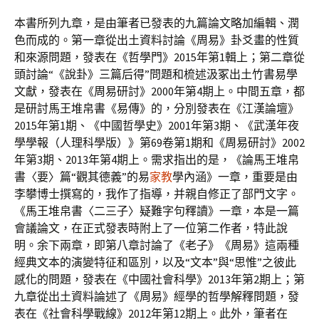
本書所列九章，是由筆者已發表的九篇論文略加編輯、潤
色而成的。第一章從出土資料討論《周易》卦爻畫的性質
和來源問題，發表在《哲學門》2015年第1輯上；第二章從
頭討論“《說卦》三篇后得”問題和梳述汲冢出土竹書易學
文獻，發表在《周易研討》2000年第4期上。中間五章，都
是研討馬王堆帛書《易傳》的，分別發表在《江漢論壇》
2015年第1期、《中國哲學史》2001年第3期、《武漢年夜
學學報（人理科學版）》第69卷第1期和《周易研討》2002
年第3期、2013年第4期上。需求指出的是，《論馬王堆帛
書〈要〉篇“觀其德義”的易
家教
學內涵》一章，重要是由
李攀博士撰寫的，我作了指導，并親自修正了部門文字。
《馬王堆帛書〈二三子〉疑難字句釋讀》一章，本是一篇
會議論文，在正式發表時附上了一位第二作者，特此說
明。余下兩章，即第八章討論了《老子》《周易》這兩種
經典文本的演變特征和區別，以及“文本”與“思惟”之彼此
感化的問題，發表在《中國社會科學》2013年第2期上；第
九章從出土資料論述了《周易》經學的哲學解釋問題，發
表在《社會科學戰線》2012年第12期上。此外，筆者在