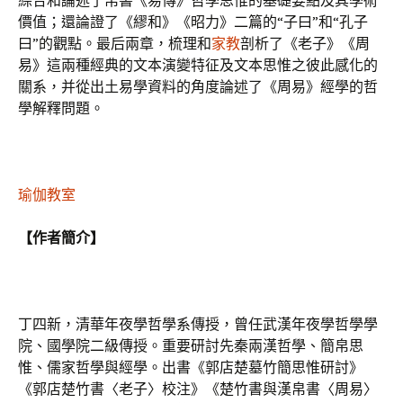
綜合和論述了帛書《易傳》哲學思惟的基礎要點及其學術
價值；還論證了《繆和》《昭力》二篇的“子曰”和“孔子
曰”的觀點。最后兩章，梳理和
家教
剖析了《老子》《周
易》這兩種經典的文本演變特征及文本思惟之彼此感化的
關系，并從出土易學資料的角度論述了《周易》經學的哲
學解釋問題。
瑜伽教室
【作者簡介】
丁四新，清華年夜學哲學系傳授，曾任武漢年夜學哲學學
院、國學院二級傳授。重要研討先秦兩漢哲學、簡帛思
惟、儒家哲學與經學。出書《郭店楚墓竹簡思惟研討》
《郭店楚竹書〈老子〉校注》《楚竹書與漢帛書〈周易〉