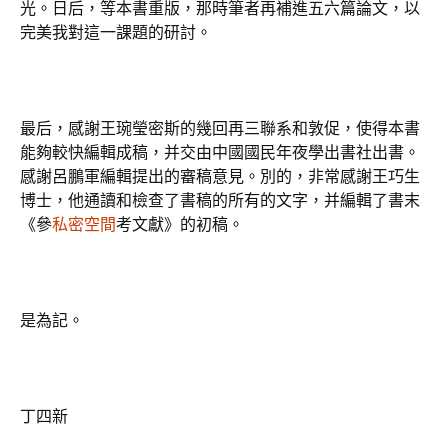
光。日后，等本書重版，那時筆者再補進五六篇論文，以
完美我對這一課題的研討。
最后，感謝王琬瑩密斯的幾回再三聯系和敦促，使得本書
能夠較快編輯成稿，并交由中國國民年夜學出書社出書。
感謝呂鵬軍編輯提出的審稿意見。別的，非常感謝王巧生
博士，他通讀和檢查了書稿的所有的文字，并編輯了書末
《參
私密空間
考文獻》的初稿。
是為記。
丁四新