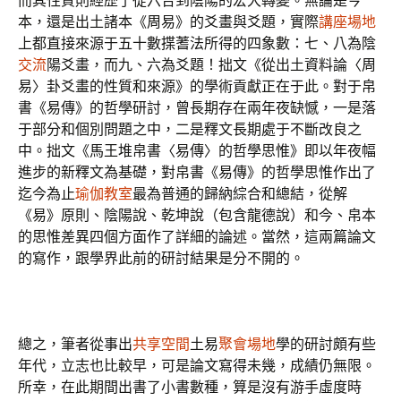
而其性質則經歷了從六合到陰陽的宏大轉變。無論是今
本，還是出土諸本《周易》的爻畫與爻題，實際
講座場地
上都直接來源于五十數揲蓍法所得的四象數：七、八為陰
交流
陽爻畫，而九、六為爻題！拙文《從出土資料論〈周
易〉卦爻畫的性質和來源》的學術貢獻正在于此。對于帛
書《易傳》的哲學研討，曾長期存在兩年夜缺憾，一是落
于部分和個別問題之中，二是釋文長期處于不斷改良之
中。拙文《馬王堆帛書〈易傳〉的哲學思惟》即以年夜幅
進步的新釋文為基礎，對帛書《易傳》的哲學思惟作出了
迄今為止
瑜伽教室
最為普通的歸納綜合和總結，從解
《易》原則、陰陽說、乾坤說（包含龍德說）和今、帛本
的思惟差異四個方面作了詳細的論述。當然，這兩篇論文
的寫作，跟學界此前的研討結果是分不開的。
總之，筆者從事出
共享空間
土易
聚會場地
學的研討頗有些
年代，立志也比較早，可是論文寫得未幾，成績仍無限。
所幸，在此期間出書了小書數種，算是沒有游手虛度時