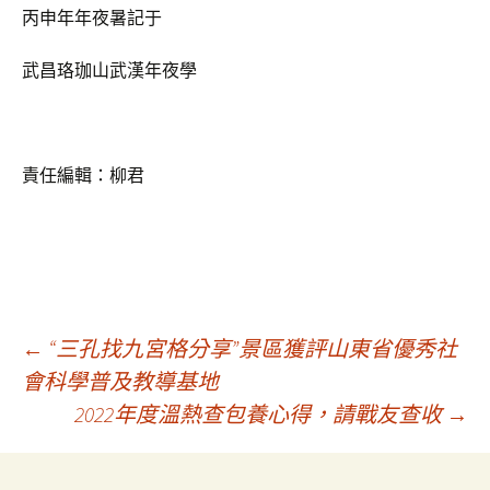
丙申年年夜暑記于
武昌珞珈山武漢年夜學
責任編輯：柳君
文
←
“三孔找九宮格分享”景區獲評山東省優秀社
會科學普及教導基地
2022年度溫熱查包養心得，請戰友查收
→
章