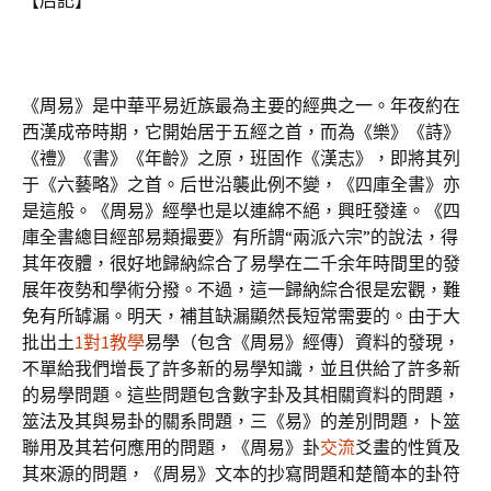
【后記】
《周易》是中華平易近族最為主要的經典之一。年夜約在
西漢成帝時期，它開始居于五經之首，而為《樂》《詩》
《禮》《書》《年齡》之原，班固作《漢志》，即將其列
于《六藝略》之首。后世沿襲此例不變，《四庫全書》亦
是這般。《周易》經學也是以連綿不絕，興旺發達。《四
庫全書總目經部易類撮要》有所謂“兩派六宗”的說法，得
其年夜體，很好地歸納綜合了易學在二千余年時間里的發
展年夜勢和學術分撥。不過，這一歸納綜合很是宏觀，難
免有所罅漏。明天，補苴缺漏顯然長短常需要的。由于大
批出土
1對1教學
易學（包含《周易》經傳）資料的發現，
不單給我們增長了許多新的易學知識，並且供給了許多新
的易學問題。這些問題包含數字卦及其相關資料的問題，
筮法及其與易卦的關系問題，三《易》的差別問題，卜筮
聯用及其若何應用的問題，《周易》卦
交流
爻畫的性質及
其來源的問題，《周易》文本的抄寫問題和楚簡本的卦符