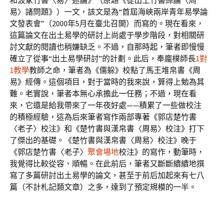
和汲冢竹書〈易〉述論》（原題《從出土竹書綜論〈周
易〉諸問題》）一文，該文是為“首屆海峽兩岸青年易學論
文發表會”（2000年5月在臺北召開）而寫的。現在看來，
這篇論文在出土易學的研討上尚處于學步階段，對相關研
討文獻的閱讀也稍嫌缺乏。不過，自那時起，筆者即慢慢
確立了從事“出土易學研討”的計劃。此后，奉龐樸師長
1對
1教學
教師之命，筆者為《儒躲》校點了馬王堆帛書《周
易》經傳。這個項目，對于當時的我來說，算得上勉為其
難。老實說，筆者本無心承擔此一任務；不過，現在看
來，它還是給我帶來了一年夜好處——積累了一些做校注
的積極經驗，這為后來筆者寫作兩部專著《郭店楚竹書
〈老子〉校注》和《楚竹書與漢帛書〈周易〉校注》打下
了傑出的基礎。《楚竹書與漢帛書〈周易〉校注》晚于
《郭店楚竹書〈老子〉
聚會場地
校注》的寫作，動筆時，
我覺得比較從容、順暢。在此前后，筆者又斷斷續續地撰
寫了多篇研討出土易學的論文，甚至于前后加起來有七八
篇（不計札記類文章）之多，達到了預定規模的一半。