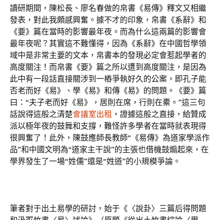
讀研期間，陳松長、廖名春做的帛書《易傳》釋文又相繼
發表，對此我頗感興奮。據不才的印象，帛書《系辭》和
《要》篇在當時的影響最年夜。而為什么這兩篇的影響會
最年夜呢？其實這不難懂得，因為《系辭》在中國哲學領
域中是非常主要的文本，帛書本的發現必定會惹起學者的
高度關注！而帛書《要》篇之所以遭到高度關注，是因為
此中有一段話直接關涉到一樁爭執好久的公案，即孔子能
否老而好《易》、學《易》和傳《易》的問題。《要》篇
曰：“夫子老而好《易》，居則在席，行則在橐。”這三句
話說得這般之清楚
會議室出租
，證據這般之直接，給贊成
派以極年夜的鼓舞和支撐，難怪許多學者在當時就表現得
很興奮了！此外，陳鼓應師長教師“《易傳》為道家學派作
品”和中國文明為“道家主干說”的主張也借機鼓煽起來，在
學界發生了一場“姓儒”還是“姓道”的小規模爭論。
筆者對于出土易學的研討，始于《〈說卦〉三篇后得問題