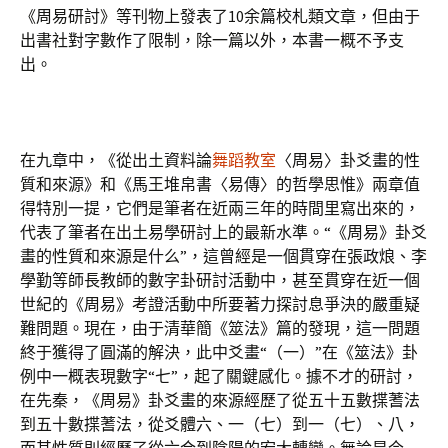
《周易研討》等刊物上發表了10余篇校札類文章，但由于
出書社對字數作了限制，除一篇以外，本書一概不予支
出。
在九章中，《從出土資料論
舞蹈教室
〈周易〉卦爻畫的性
質和來源》和《馬王堆帛書〈易傳〉的哲學思惟》兩章值
得特別一提，它們是筆者在近兩三年的時間里寫出來的，
代表了筆者在出土易學研討上的最新水準。“《周易》卦爻
畫的性質和來源是什么”，這曾經是一個貫穿在張政烺、李
學勤等師長教師的數字卦研討活動中，甚至貫穿在近一個
世紀的《周易》考證活動中所要著力探討息爭決的嚴重疑
難問題。現在，由于清華簡《筮法》篇的發現，這一問題
終于獲得了圓滿的解決，此中爻畫“（一）”在《筮法》卦
例中一概表現數字“七”，起了關鍵感化。據不才的研討，
在先秦，《周易》卦爻畫的來源經歷了從五十五數揲蓍法
到五十數揲蓍法，從爻體六、一（七）到一（七）、八，