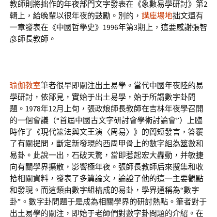
教師則將拙作的年夜部門文字發表在《象數易學研討》第2
輯上，給晚輩以很年夜的鼓勵。別的，
講座場地
拙文還有
一章發表在《中國哲學史》1996年第3期上，這要感謝張智
彥師長教師。
瑜伽教室
筆者很早即關注出土易學。當代中國年夜陸的易
學研討，依鄙見，實始于出土易學，始于所謂數字卦問
題。1978年12月上旬，張政烺師長教師在吉林年夜學召開
的一個會議（“首屆中國古文字研討會學術討論會”）上臨
時作了《現代筮法與文王演〈周易〉》的簡短發言，答覆
了有關提問，斷定新發現的西周甲骨上的數字組為筮數和
易卦。此說一出，石破天驚，當即惹起宏大轟動，并敏捷
向有關學界擴散，影響極年夜。張師長教師后來搜集和收
拾相關資料，發表了多篇論文，論證了他的這一主要觀點
和發現。而這類由數字組構成的易卦，學界通稱為“數字
卦”。數字卦問題于是成為相關學界的研討熱點。筆者對于
出土易學的關注，即始于老師們對數字卦問題的介紹。在