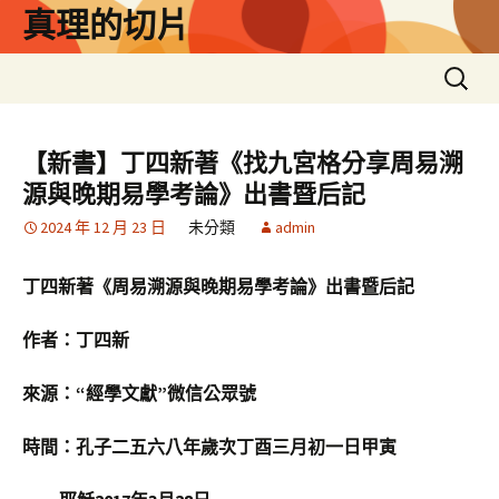
跳
真理的切片
至
主
搜
要
尋
內
關
容
鍵
【新書】丁四新著《找九宮格分享周易溯
字:
源與晚期易學考論》出書暨后記
2024 年 12 月 23 日
未分類
admin
丁四新著《周易溯源與晚期易學考論》出書暨后記
作者：丁四新
來源：“經學文獻”微信公眾號
時間：孔子二五六八年歲次丁酉三月初一日甲寅