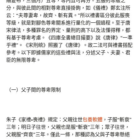
細夏布，三個月）五等，等內且可再分。五服的等級之
分，與彼此間的相對尊卑直接掛鉤，如《儀禮》鄭玄注所
云：“夫尊妻卑，故齊、斬有異。”所以禮書區分彼此服喪
等級，就是對腳色尊卑關系進行量化的一個過程。至于唐
宋律法，多種罪名的界定、量刑的高下以及法懂得釋，都
有基于尊卑考慮。《四庫全書總目撮要》說《唐律》“一準
乎禮”。《宋刑統》照搬了《唐律》。故二法可與禮書搭配
參考。以下即據儒家的這些禮與法，分述父子、夫妻、君
臣的無限尊卑。
（一）父子間的尊卑限制
朱子《家禮•喪禮》規定：父親往世
包養軟體
，子服“斬衰”
三年；明日子往世，父親也是服“斬衰”三年；眾子往世，
父親服“齊衰”三年。僅此一條，那種認為父與子尊卑懸絕