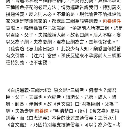
義，普通地表現三種腳色搭配，后為特別義，具體地規定
三種腳色搭配的必定方法；情勢邏輯告訴我們，特別義支
撐通俗義，反之則未必。不幸的是，現代論者不論批評儒
家的還是辯護儒家的，都默認三綱為該特別義。
包養條件
實際上，晚晴孫寶瑄已認識到：“余謂前人所謂三綱，恐是
以君臣、父子、夫婦統括人類，故名曰綱。后人不察，妄
以父為子綱，夫為妻綱，君為臣綱為言，是年夜謬也。”
（孫寶瑄《忘山廬日記》）此說少有人知，樂愛國傳授曾
有文引述。【注六】當然，孫氏反過來不承認前人三綱那
種特別義，也不客觀。
《白虎通義•三綱六紀》原文是:“三綱者，何謂也？謂君
臣、父子、夫婦也。六紀者，謂諸父、兄弟、族人、諸
舅、師長、伴侶也。故《含文嘉》曰:‘君為臣綱，父為子
綱，夫為妻綱’
包養妹
。”明清楚白，所引《含文嘉》是特
別義，而《白虎通義》本身的陳述是通俗義；之所以引
《含文嘉》，乃因特別義支撐通俗義，可以引為旁佐。考