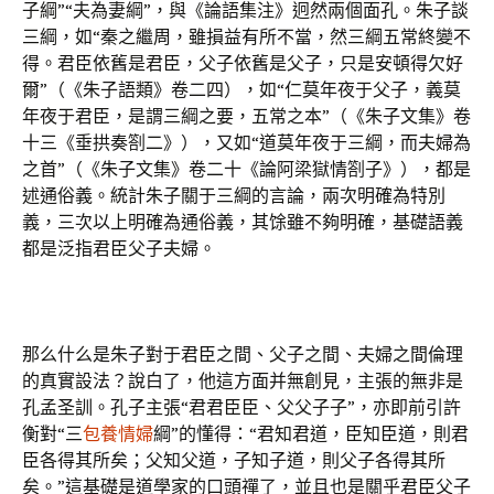
子綱”“夫為妻綱”，與《論語集注》迥然兩個面孔。朱子談
三綱，如“秦之繼周，雖損益有所不當，然三綱五常終變不
得。君臣依舊是君臣，父子依舊是父子，只是安頓得欠好
爾”（《朱子語類》卷二四），如“仁莫年夜于父子，義莫
年夜于君臣，是謂三綱之要，五常之本”（《朱子文集》卷
十三《垂拱奏劄二》），又如“道莫年夜于三綱，而夫婦為
之首”（《朱子文集》卷二十《論阿梁獄情劄子》），都是
述通俗義。統計朱子關于三綱的言論，兩次明確為特別
義，三次以上明確為通俗義，其馀雖不夠明確，基礎語義
都是泛指君臣父子夫婦。
那么什么是朱子對于君臣之間、父子之間、夫婦之間倫理
的真實設法？說白了，他這方面并無創見，主張的無非是
孔孟圣訓。孔子主張“君君臣臣、父父子子”，亦即前引許
衡對“三
包養情婦
綱”的懂得：“君知君道，臣知臣道，則君
臣各得其所矣；父知父道，子知子道，則父子各得其所
矣。”這基礎是道學家的口頭禪了，並且也是關乎君臣父子