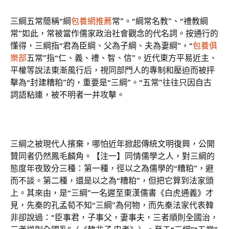
三綱五常簡稱“綱
包養網推薦
常”。“綱常名教”、“禮教綱
常”如此，常被當作儒家政治社會觀念的代名詞。按通行的
懂得，三綱指“君為臣綱、父為子綱、夫為妻綱”，“
包養俱
樂部
五常”指“仁、義、禮、智、信”。近代東方平易近主、
平權等說法東漸風行后，視同部門人的專制和壓迫而被抨
擊為“封建糟粕”的，重要是“三綱”。“五常”往往只因自古
詞語粘連，被不明者一并攻擊。
三綱之被現代人擯棄，哪怕近年掀起傳統文明復興，公開
贊同者仍然鳳毛麟角。【注一】同情儒學之人，對三綱的
態度年夜致分三種：第一種，徑以之為儒學的“糟粕”，避
而不談。第二種，還是以之為“糟粕”，但把它算到法家頭
上。其來由，是“三綱”一名遲至東漢儒書《白虎通義》才
見，先秦的孔孟荀不知“三綱”為何物，而先秦法家代表韓
非卻說過：“臣事君，子事父，妻事夫，三者順則全國治，