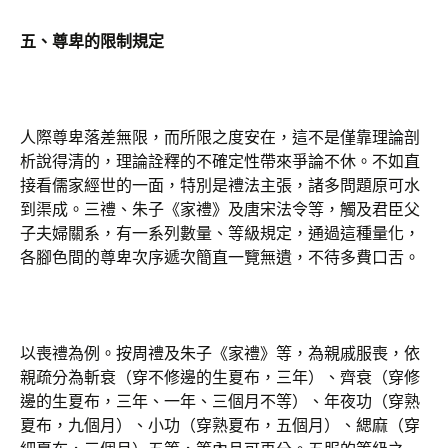
五、尊卑的限制規定
人際尊卑落差無限，而所限之度安在，這不是僅靠理論剖
析說得清的，理論詮釋的不確定性帶來爭論不休。不如直
接看儒家經世的一面，特別是禮法主張，諸多問題原可水
到渠成。三禮、朱子《家禮》及唐宋法令等，觸及君臣父
子夫婦關系，有一系列數量、等級規定，通過這種量化，
各腳色間的尊卑次序遞次簡直一覽無遺，不待多費口舌。
以喪禮為例。按周禮及朱子《家禮》等，為親戚服喪，依
親疏分為斬衰（穿不修邊的生夏布，三年）、齊衰（穿修
邊的生夏布，三年、一年、三個月不等）、年夜功（穿熟
夏布，九個月）、小功（穿熟夏布，五個月）、緦麻（穿