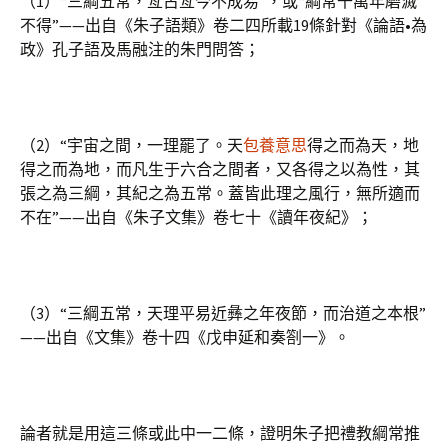
（1）“三綱五常，亙古亙今不成易”，或“綱常千萬年磨滅
不得”——出自《朱子語類》卷二四所載19條針對《論語•為
政》孔子語及馬融注的朱門問答；
（2）“宇宙之間，一理罷了。天
包養意思
得之而為天，地
得之而為地，而凡生于六合之間者，又各得之以為性，其
張之為三綱，其紀之為五常。蓋皆此理之風行，無所適而
不在”——出自《朱子文集》卷七十《讀年夜紀》；
（3）“三綱五常，天理平易近彝之年夜節，而治道之本根”
——出自《文集》卷十四《戊申延和奏劄一》。
論者就是用這三條或此中一二條，證明朱子把禮教綱常推