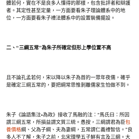
體若何，實在不是良多人懂得的那樣，包含批評者和辯護
者。其定性甚至定量，一方面要看朱子理論體系中的地
位，一方面要看朱子禮法體系中的設置裝備擺設。
二、“三綱五常”為朱子所確定但形上學位置不高
且不論孔孟若何，宋以降以朱子為首的一眾年夜儒，確乎
是確定三綱五常的，要把綱常思惟剝離儒家生怕做不到。
朱子《論語集注•為政》接收了馬融的注：“馬氏曰：所因
謂三綱五常，所損益謂文質三統。愚按，三綱謂君為臣
包
養價格
綱、父為子綱、夫為妻綱，五常謂仁義禮智信。”良
多人不了解，朱子之前，北宋理學五子鮮有言及三綱。大