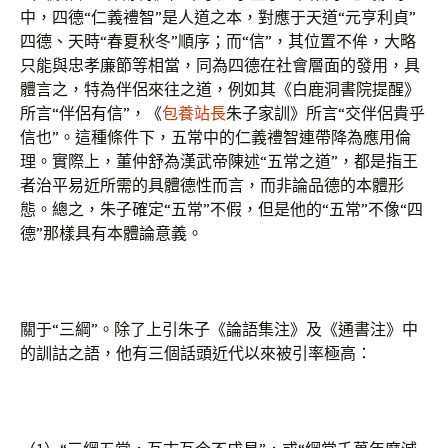
中，四德“仁義禮智”是人道之本，對應于天道“元亨利貞”
四德、天時“春夏秋冬”順序；而“信”，其位置不侔，大略
只能與忠孝廉節等相當，同為四德在社會層面的發用，具
體言之，特為伴侶來往之道，例如其《白鹿洞書院提醒》
所言“伴侶有信”，《
包養站長
朱子家訓》所言“交伴侶貴乎
信也”。這種條件下，五常中的仁義禮智連帶降為應用倫
理。實際上，董仲舒為漢武帝陳述“五常之道”，都是指王
者治平易近所需的具體德性而言，而非論品德的本體形
態。總之，朱子確定“五常”不假，但是他的“五常”不像“四
德”那樣具有本體論意義。
關于“三綱”。除了上引朱子《論語集注》及《通書注》中
的訓詁之語，他有三個話頭近代以來被引率極高：