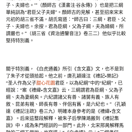
子、夫婦也。’”（顏師古《漢書注·谷永傳》）也是把三綱
單純訓為“君臣父子夫婦”。顏師古的見解，甚至招來宋末
元初的胡三省不滿，胡氏寫道：“師古曰：三綱，君臣、父
子、夫婦也。余按，君為臣綱，父為子綱，夫為婦綱，所
謂嚴也。”（胡三省《資治通鑒音注》卷三二）他似乎比較
堅持特別義。
關于特別義，《白虎通義》所引《含文嘉》文，也不是到
了朱子才從頭拾起。他之前，唐孔穎達注《禮記•樂記》
“圣人作為父子
甜心花園
君臣，以為紀綱”中的“紀綱”，已
經說：“案《禮緯•含文嘉》云，三綱謂君為臣綱、父為子
綱、夫為妻綱矣。六紀謂諸父有善、諸舅有義、族人有
敘、昆弟有親、師長有尊、伴侶有舊，是六紀也。”（孔穎
達《禮記注疏》卷三九）明確本身參考的是《禮緯•含文
嘉》。后來這整段解釋，被朱子后學陳澔搬到《禮記集
說》中，成為朱門經訓的一部門。此外，北宋邢昺解釋馬