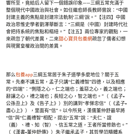
響所至，竟給后人留下一個錯誤印象——三綱五常充滿于
整個現代中國政治與社會。如任繼愈師長教師曾說：“中國
封建主義的焦點是封建宗法軌制‘三綱’說。”【注四】中國
政治思惟史學者劉澤華斷言：“三綱是（中國）封建時代社
會把持系統的焦點和樞紐。”【注五】兩位專家的觀點，一
來疏忽了朝代差異，二來
甜心寶貝包養網
疏忽了儒者幻想
與現實皇權政治間的差異。
那么
包養app
三綱五常居于朱子道學多麼地位？關于五
常。先秦不講五常，孟子只講“仁義禮智”四德，以及相應
的“四端”：“惻隱之心，仁之端也；羞惡之心，義之端也；
辭讓之心，禮之端也；長短之心，智之端也。”（《孟子•
公孫丑上》及《告子上》）別的講到“孝悌忠信”（《孟子•
盡心上》），里面有“信”。以今所見，漢儒董仲舒最早將
“信”與“仁義禮智”相配，提出“五常”說：“夫仁、誼
（義）、禮、知（智）、信五常之道，王者所當修飭也。”
（《漢書•董仲舒傳》）朱子繼承孟子，其哲學范疇體系