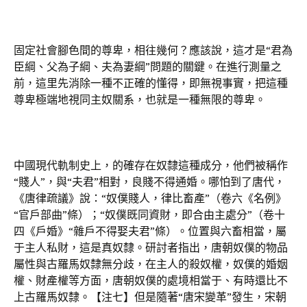
固定社會腳色間的尊卑，相往幾何？應該說，這才是“君為
臣綱、父為子綱、夫為妻綱”問題的關鍵。在進行測量之
前，這里先消除一種不正確的懂得，即無視事實，把這種
尊卑極端地視同主奴關系，也就是一種無限的尊卑。
中國現代軌制史上，的確存在奴隸這種成分，他們被稱作
“賤人”，與“夫君”相對，良賤不得通婚。哪怕到了唐代，
《唐律疏議》說：“奴僕賤人，律比畜產”（卷六《名例》
“官戶部曲”條）；“奴僕既同資財，即合由主處分”（卷十
四《戶婚》“雜戶不得娶夫君”條）。位置與六畜相當，屬
于主人私財，這是真奴隸。研討者指出，唐朝奴僕的物品
屬性與古羅馬奴隸無分歧，在主人的殺奴權，奴僕的婚姻
權、財產權等方面，唐朝奴僕的處境相當于、有時還比不
上古羅馬奴隸。【注七】但是隨著“唐宋變革”發生，宋朝