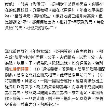
度低）、賤者（售價低），是相對于某個參照系，客觀存
在的位置較低、分量較輕。如在《周易》，年夜地厚德載
物，“至哉坤元，萬物資生”，絕對地說已經非常高貴。但
是卻謂之“卑”，那僅僅是因為，相對于“年夜哉乾元，萬物
資始”的天，地也只好排第二。
漢代董仲舒的《年齡繁露》、班固等的《白虎通義》，都
有效“陰陽”往剖析君臣、父子、夫婦關系，以君、父、夫
為陽，以臣、子、婦為陰。陰陽之說，也分通俗義、特別
義
包養網評價
：（1）通俗義者，普通地，陰陽即陰陽相配
關系，陰陽之間對立而又相待，此時陰陽無妨同等；（2）
特別義者，具體地，一陰一陽組合運行，經常需求分出主
從先后以為次序，為主為先者即為尊，而陰陽不成能同時
為主為先，故無妨以陽剛者為主為先。猶如兩足，本無所
謂不服等，一旦要走路，則不得不邁出一足以為先。在儒
家看來，尊卑之分，勢所必定。