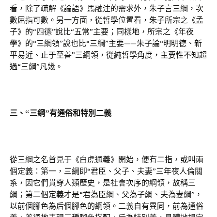
看，除了疏解《論語》馬融注的需求外，朱子言三綱，次
數屈指可數。另一方面，從哲學位置看，朱子所宗之《孟
子》的“四德”說比“五常”主要；同樣地，所宗之《年夜
學》的“三綱領”說也比“三綱”主要——朱子論“明明德、新
平易近、止于至善”三綱領，從純哲學角度，主要性不知超
過“三綱”凡幾。
三、“三綱”有通俗和特別二義
從三綱之名首見于《白虎通義》開始，便有二指，或叫兩
個定義：第一，三綱即“君臣、父子、夫妻”三年夜人倫關
系，因它們貫穿人類歷史，是社會次序的綱領，故稱三
綱；第二個定義才是“君為臣綱、父為子綱、夫為妻綱”，
以前個腳色為后個腳色的綱領。二義自有異同，前為通俗