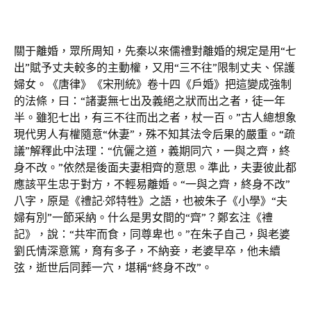
關于離婚，眾所周知，先秦以來儒禮對離婚的規定是用“七
出”賦予丈夫較多的主動權，又用“三不往”限制丈夫、保護
婦女。《唐律》《宋刑統》卷十四《戶婚》把這變成強制
的法條，曰：“諸妻無七出及義絕之狀而出之者，徒一年
半。雖犯七出，有三不往而出之者，杖一百。”古人總想象
現代男人有權隨意“休妻”，殊不知其法令后果的嚴重。“疏
議”解釋此中法理：“伉儷之道，義期同穴，一與之齊，終
身不改。”依然是後面夫妻相齊的意思。準此，夫妻彼此都
應該平生忠于對方，不輕易離婚。“一與之齊，終身不改”
八字，原是《禮記·郊特牲》之語，也被朱子《小學》“夫
婦有別”一節采納。什么是男女間的“齊”？鄭玄注《禮
記》，說：“共牢而食，同尊卑也。”在朱子自己，與老婆
劉氏情深意篤，育有多子，不納妾，老婆早卒，他未續
弦，逝世后同葬一穴，堪稱“終身不改”。