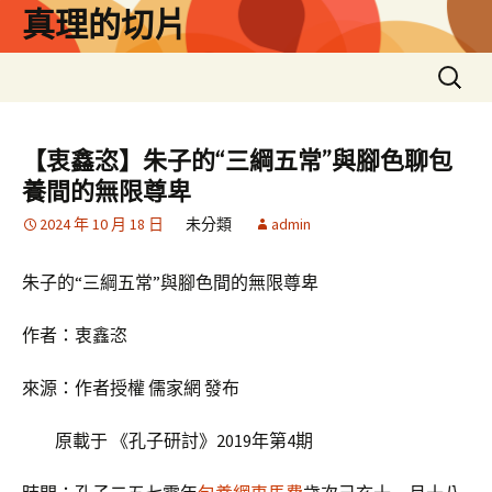
跳
真理的切片
至
主
搜
要
尋
內
關
容
鍵
【衷鑫恣】朱子的“三綱五常”與腳色聊包
字:
養間的無限尊卑
2024 年 10 月 18 日
未分類
admin
朱子的“三綱五常”與腳色間的無限尊卑
作者：衷鑫恣
來源：作者授權 儒家網 發布
原載于 《孔子研討》2019年第4期