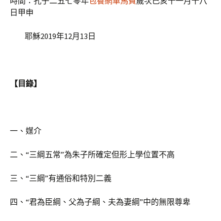
時間：孔子二五七零年
包養網車馬費
歲次己亥十一月十八
日甲申
耶穌2019年12月13日
【目錄】
一、媒介
二、“三綱五常”為朱子所確定但形上學位置不高
三、“三綱”有通俗和特別二義
四、“君為臣綱、父為子綱、夫為妻綱”中的無限尊卑