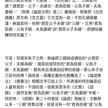
融的三綱五常說，也寫道：“《白虎通》云：“三綱者何
謂？謂君臣、父子、夫婦也，君為臣綱，父為子綱，夫為
妻綱。”（邢昺《論語注疏》卷二）嚴格說，邢昺把《白虎
通義》原文和《含文嘉》引文混為一談，不如孔穎達嚴
謹。無論若何，他用“君臣父子夫婦”訓“三綱”，又用“君為
臣綱、父為子綱、夫為妻綱”訓“君臣父子夫婦”，把通俗義
轉到特別義了。
可見，到南宋朱子之時，無論把三綱說成通俗的“以君臣、
父子、夫婦為綱”，還是說成特別的“君為臣綱、父為子
綱、夫為妻綱”，都有來自漢唐訓詁學的依據。那么朱子自
己若何抉擇？謎底是，兩種定義他也都觸及了。《論語集
注》《通書注》相關文字已如上引，所表達的特別義是后
人最熟習的。不測的是，檢索其眾多的《文集》《語
類》，居然全無“君為臣綱”“父為子綱”“夫為妻綱”字樣。
特別地，《語類》第二十四卷談《論語》馬融注，次數那
么多，“三綱”密集出現，就是沒有一句“君為臣綱”或“父為