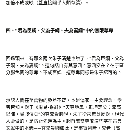
加倍不成或缺（蓋直接關乎人類存續）。
四、“君為臣綱、父為子綱、夫為妻綱”中的無限尊卑
回過頭來，有那么兩次朱子清楚也說了，“君為臣綱、父為
子綱、夫為妻綱”。這句話自有其意涵。意涵安在？在于區
分腳色間的尊卑。不成否認，這尊卑同樣是朱子認可的。
承認人間甚至萬物的參差不齊，本是儒家一主要理念，學
者皆知。對于《周易•系辭》“天尊地卑，乾坤定矣；卑高
以陳，貴賤位矣”的尊卑貴賤說，朱子從來無意反對。現代
人要做的，是防止先進為主。起首應當尊敬這些字在古典
文獻中的本義——尊卑貴賤如此，是事實判斷，卑者（高