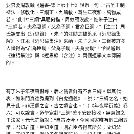
要只要周敦頤《通書•樂上第十七》說過一句：“古圣王制
禮法，修教化，三綱正，九疇敘，蒼生年夜和，萬物咸
若。”此中“三綱”具體何指，周敦頤沒說。惟朱子注曰：
“三綱者，夫為妻綱，父為子綱，君為臣綱。”【注二】周
氏語支出《近思錄》，朱子的注隨之被葉采《近思錄集
解》、江永《近思錄集注》采納。朱子之后，三綱被許多
人懂得為“君為臣綱、父為子綱、夫為妻綱”，恰是通過
《論語集注》與《近思錄（含注）》兩個道學文本傳開
的。
有了朱子年夜聲倡導，后之儒者鮮有不言三綱。舉其代
表，如朱門真德秀提到《白虎通義》，說：“三綱之名，始
見于此。非漢儒之言，古之遺言也。”（《年夜學衍義》卷
六）可以證實，道學家對“三綱”確乎安然接收，無意歸之
于法家。元代許衡說：“自古及今，全國國家唯有個三綱五
常：君知君道，臣知臣道，則君臣各得其所矣；父知父