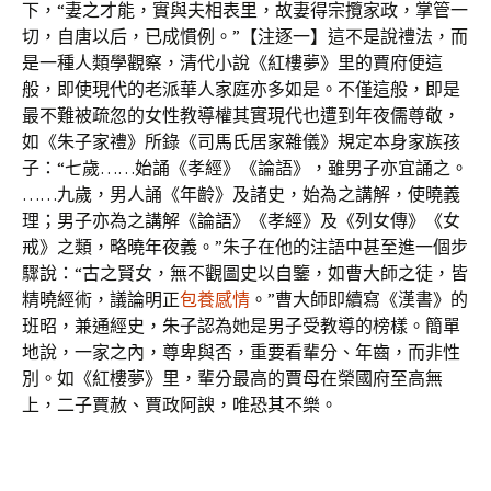
下，“妻之才能，實與夫相表里，故妻得宗攬家政，掌管一
切，自唐以后，已成慣例。”【注逐一】這不是說禮法，而
是一種人類學觀察，清代小說《紅樓夢》里的賈府便這
般，即使現代的老派華人家庭亦多如是。不僅這般，即是
最不難被疏忽的女性教導權其實現代也遭到年夜儒尊敬，
如《朱子家禮》所錄《司馬氏居家雜儀》規定本身家族孩
子：“七歲……始誦《孝經》《論語》，雖男子亦宜誦之。
……九歲，男人誦《年齡》及諸史，始為之講解，使曉義
理；男子亦為之講解《論語》《孝經》及《列女傳》《女
戒》之類，略曉年夜義。”朱子在他的注語中甚至進一個步
驟說：“古之賢女，無不觀圖史以自鑒，如曹大師之徒，皆
精曉經術，議論明正
包養感情
。”曹大師即續寫《漢書》的
班昭，兼通經史，朱子認為她是男子受教導的榜樣。簡單
地說，一家之內，尊卑與否，重要看輩分、年齒，而非性
別。如《紅樓夢》里，輩分最高的賈母在榮國府至高無
上，二子賈赦、賈政阿諛，唯恐其不樂。