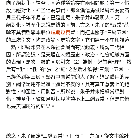
向了絕對化、神圣化。這種議論存在兩個問題：第一，假
設此絕對化、神圣化為事實，那么漢儒馬融以綱常為夏商
周三代千年不易者，已是此意，朱子并非發明人。第二，
絕對化、神圣化之說是錯的。前已言之，朱子的“五常”范
疇不具備哲學本體位
短期包養
置，而這里關于“三綱五常”
的三處引文，均是政論、史論文字，它們無一不在印證這
一點，即綱常只在人類社會層面有興趣義，所謂三代相
因，所謂治道，是天理在人類歷史、政治、社會組織方面
的表現，是次一級的。以引文（2）為例，起首有“理”，然
后有“性”，“性”的“張”之“紀”之然后才獲得“三綱”“五常”，
已經落到第三層。熟習中國哲學的人了解，這是體用的差
別，綱常是用不是體，體是不變的，具有真正意義上的絕
對性、神圣性，用則否。所以說，朱子并未把綱常絕對
化、神圣化，譬如鳥獸世界就談不上三綱五常，但是它們
也是天理風行的結果。
總之，朱子確定“三綱五常”。同時：一方面，從文本統計