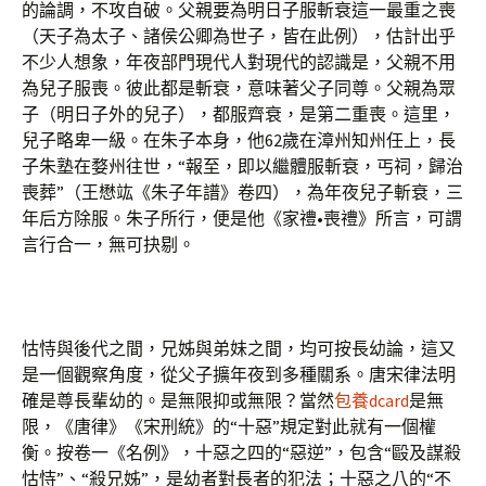
的論調，不攻自破。父親要為明日子服斬衰這一最重之喪
（天子為太子、諸侯公卿為世子，皆在此例），估計出乎
不少人想象，年夜部門現代人對現代的認識是，父親不用
為兒子服喪。彼此都是斬衰，意味著父子同尊。父親為眾
子（明日子外的兒子），都服齊衰，是第二重喪。這里，
兒子略卑一級。在朱子本身，他62歲在漳州知州任上，長
子朱塾在婺州往世，“報至，即以繼體服斬衰，丐祠，歸治
喪葬”（王懋竑《朱子年譜》卷四），為年夜兒子斬衰，三
年后方除服。朱子所行，便是他《家禮•喪禮》所言，可謂
言行合一，無可抉剔。
怙恃與後代之間，兄姊與弟妹之間，均可按長幼論，這又
是一個觀察角度，從父子擴年夜到多種關系。唐宋律法明
確是尊長輩幼的。是無限抑或無限？當然
包養dcard
是無
限，《唐律》《宋刑統》的“十惡”規定對此就有一個權
衡。按卷一《名例》，十惡之四的“惡逆”，包含“毆及謀殺
怙恃”、“殺兄姊”，是幼者對長者的犯法；十惡之八的“不