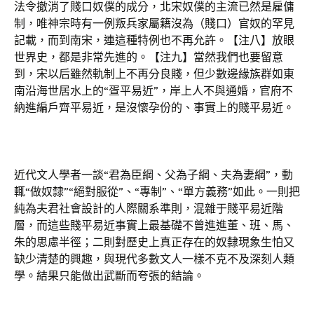
法令撤消了賤口奴僕的成分，北宋奴僕的主流已然是雇傭
制，唯神宗時有一例叛兵家屬籍沒為（賤口）官奴的罕見
記載，而到南宋，連這種特例也不再允許。【注八】放眼
世界史，都是非常先進的。【注九】當然我們也要留意
到，宋以后雖然軌制上不再分良賤，但少數邊緣族群如東
南沿海世居水上的“疍平易近”，岸上人不與通婚，官府不
納進編戶齊平易近，是沒懷孕份的、事實上的賤平易近。
近代文人學者一談“君為臣綱、父為子綱、夫為妻綱”，動
輒“做奴隸”“絕對服從”、“專制”、“單方義務”如此。一則把
純為夫君社會設計的人際關系準則，混雜于賤平易近階
層，而這些賤平易近事實上最基礎不曾進進董、班、馬、
朱的思慮半徑；二則對歷史上真正存在的奴隸現象生怕又
缺少清楚的興趣，與現代多數文人一樣不克不及深刻人類
學。結果只能做出武斷而夸張的結論。