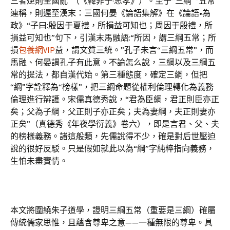
三者逆則全國亂”（《韓非子·忠孝》）。至于“三綱”“五常”
連稱，則遲至漢末：三國何晏《論語集解》在《論語•為
政》“子曰:殷因于夏禮，所損益可知也；周因于殷禮，所
損益可知也”句下，引漢末馬融語:“所因，謂三綱五常；所
損
包養網VIP
益，謂文質三統。”孔子未言“三綱五常”，而
馬融、何晏謂孔子有此意。不論怎么說，三綱以及三綱五
常的提法，都自漢代始。第三種態度，確定三綱，但把
“綱”字詮釋為“榜樣”，把三綱命題從權利倫理轉化為義務
倫理進行辯護。宋儒真德秀說，“君為臣綱，君正則臣亦正
矣；父為子綱，父正則子亦正矣；夫為妻綱，夫正則妻亦
正矣”（真德秀《年夜學衍義》卷六），即是言君、父、夫
的榜樣義務。諸這般類，先儒說得不少，確是對后世壓迫
說的很好反駁。只是假如就此以為“綱”字純粹指向義務，
生怕未盡實情。
本文將圍繞朱子道學，證明三綱五常（重要是三綱）確屬
傳統儒家思惟，且蘊含尊卑之意——一種無限的尊卑。具