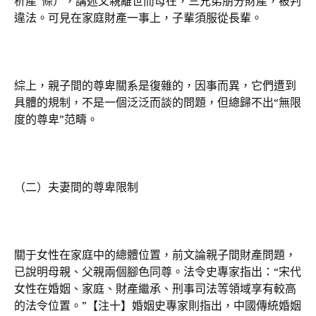
析產”條），講述父親離世而母在，三兄弟朋分財產，被判
違法。可見在家庭財產一事上，子輩須服從長輩。
綜上，親子間的尊卑關系是復雜的，因事而異，它們遭到
具體的規制，不是一個泛泛而談的問題，但總歸不出“無限
度的尊卑”范疇。
（二）夫妻間的尊卑限制
關于女性在家庭中的總體位置，前文論親子間財產問題，
已說明母親、父親兩個腳色同尊。法令史專家指出：“宋代
女性在婚姻、家庭、財產繼承、刑事司法等領域享有較高
的法令位置。”【注十】婚姻史專家則指出，中國傳統婚姻