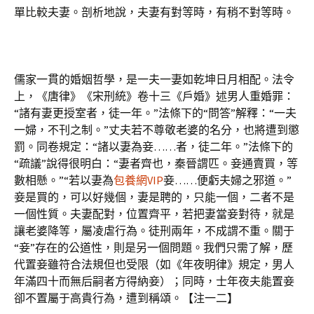
單比較夫妻。剖析地說，夫妻有對等時，有稍不對等時。
儒家一貫的婚姻哲學，是一夫一妻如乾坤日月相配。法令
上，《唐律》《宋刑統》卷十三《戶婚》述男人重婚罪：
“諸有妻更授室者，徒一年。”法條下的“問答”解釋：“一夫
一婦，不刊之制。”丈夫若不尊敬老婆的名分，也將遭到懲
罰。同卷規定：“諸以妻為妾……者，徒二年。”法條下的
“疏議”說得很明白：“妻者齊也，秦晉謂匹。妾通賣買，等
數相懸。”“若以妻為
包養網VIP
妾……便虧夫婦之邪道。”
妾是買的，可以好幾個，妻是聘的，只能一個，二者不是
一個性質。夫妻配對，位置齊平，若把妻當妾對待，就是
讓老婆降等，屬凌虐行為。徒刑兩年，不成謂不重。關于
“妾”存在的公道性，則是另一個問題。我們只需了解，歷
代置妾雖符合法規但也受限（如《年夜明律》規定，男人
年滿四十而無后嗣者方得納妾）；同時，士年夜夫能置妾
卻不置屬于高貴行為，遭到稱頌。【注一二】