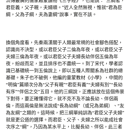
流傳最廣的儒家啟蒙讀物《三字經》，也是說：“三綱者，
君臣義，父子親，夫婦順。”近人全然無視，惟就“君為臣
綱，父為子綱，夫為妻綱”說事，實在不該。
換個角度看，先秦兩漢關于人類最常規的社會腳色搭配，
認識尚不決型，或以君臣父子二倫為年夜，或以君臣父子
夫婦三倫為年夜，或以君臣父子夫婦長幼伴侶五倫為年
夜，紛歧而足，並且排序也不盡統一。到了宋代，學者認
識已基礎統一到五倫說上，即以五種人際關系為社群的總
基礎。朱子也不破例，他編的童蒙教材《小學》，中間的
“明倫”篇順次分為“父子有親”“君臣有義”“夫婦有別”“長幼
有序”“伴侶之交”五目。他的三綱說，正應該放在這個佈景
下對待，要正確懂得它，就不克不及不論長幼、伴侶兩
倫，而這兩倫是無法說成“長為幼綱”（或兄為弟綱）、“友
為友綱”之類的。這時候，把三綱單純訓為“君臣父子夫婦”
就是更公道的選擇。而君臣、父子、夫婦之所以能成社會
次序之“綱”，乃因為某水平上，比擬長幼、伴侶，此三者