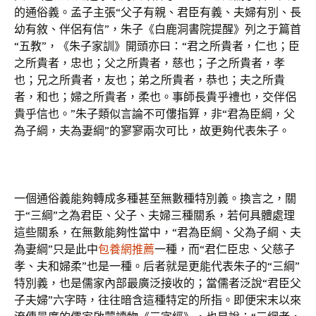
的通俗義。孟子主張“父子有親、君臣有義、夫婦有別、長
幼有敘、伴侶有信”，朱子《白鹿洞書院提醒》列之于篇首
“五教”，《朱子家訓》開頭亦曰：“君之所貴者，仁也；臣
之所貴者，忠也；父之所貴者，慈也；子之所貴者，孝
也；兄之所貴者，友也；弟之所貴者，恭也；夫之所貴
者，和也；婦之所貴者，柔也。事師長貴乎禮也，交伴侶
貴乎信也。”朱子類似言論不可僂指算，非“君為臣綱，父
為子綱，夫為妻綱”的寥寥兩次可比，故更夠代表朱子。
一個通俗義能夠轉成多種甚至無數種特別義。換言之，關
于“三綱”之為君臣、父子、夫婦三種關系，若何具體處理
這些關系，在無數能夠性當中，“君為臣綱、父為子綱、夫
為妻綱”只是此中
包養網推薦
一種，而“君仁臣忠、父慈子
孝、夫和婦柔”也是一種。后者就是更能代表朱子的“三綱”
特別義，也是儒家內部最廣泛接收的；當儒者泛說“君臣父
子夫婦”六字時，往往暗含這種特定的所指。即便宋末以來