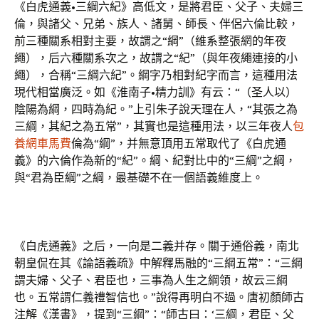
《白虎通義•三綱六紀》高低文，是將君臣、父子、夫婦三
倫，與諸父、兄弟、族人、諸舅、師長、伴侶六倫比較，
前三種關系相對主要，故謂之“綱”（維系整張網的年夜
繩），后六種關系次之，故謂之“紀”（與年夜繩連接的小
繩），合稱“三綱六紀”。綱字乃相對紀字而言，這種用法
現代相當廣泛。如《淮南子•精力訓》有云：“（圣人以）
陰陽為綱，四時為紀。”上引朱子說天理在人，“其張之為
三綱，其紀之為五常”，其實也是這種用法，以三年夜人
包
養網車馬費
倫為“綱”，并無意頂用五常取代了《白虎通
義》的六倫作為新的“紀”。綱、紀對比中的“三綱”之綱，
與“君為臣綱”之綱，最基礎不在一個語義維度上。
《白虎通義》之后，一向是二義并存。關于通俗義，南北
朝皇侃在其《論語義疏》中解釋馬融的“三綱五常”：“三綱
謂夫婦、父子、君臣也，三事為人生之綱領，故云三綱
也。五常謂仁義禮智信也。”說得再明白不過。唐初顏師古
注解《漢書》，提到“三綱”：“師古曰：‘三綱，君臣、父