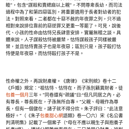
睦”，包含“謀殺和賣緦麻以上親”，不問尊卑長幼，而司法
過程中為了和第四惡區別，將重要適用于長者對幼者的犯
法。對照來看，二者都在十惡不赦的年夜罪之列，只不過
相對來說排位靠前的惡逆罪又更重一等罷了。可見，說後
代、小孩的性命由怙恃兄長肆意安排，實屬無稽之談。具
體來說，人子謀殺怙恃被嚴禁，怙恃謀殺孩子同樣被嚴
禁，並且怙恃賣孩子也是年夜惡；區別只是，孩子毆打怙
恃便是年夜惡，而怙恃毆打孩子不是。
性命權之外，再說財產權。《唐律》《宋刑統》卷十二
《戶婚》規定：“祖怙恃、怙恃在，而子孫別籍異財者，徒
包養一個月
三年。”同卷還有“疏議”曰:“但凡同居之內，必
有尊長，尊長既在，子孫無所自專。”父親、母親作為尊
長，但有一個健在，諸子就不得分炊。朱子評曰：“此法意
極好。”（《朱子
包養甜心網
語類》卷一〇六）宋《名公書
判清明集》記載了一個案子（“母在不應以親生子與抱養子