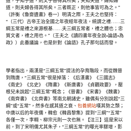
道，子知子道，則父子各得其所矣；夫知夫道，婦知婦
道，則夫婦各得其所矣。三者既正，則他事皆可為之。”
（許衡《魯齋遺書》卷一）明清之際，王夫之也堅持：
“（三代）古帝王治全國之年夜經年夜法，統謂之禮……三
綱五常是禮之來源根基……夫三綱五常者，禮之體也；忠
質文者，禮之用也。”（王夫之《讀四書年夜全說•論語•為
政》）此番議論，也是針對《論語》孔子那句話而發。
學者指出，兩漢是“三綱五常”提法的孕育階段，而從魏晉
到隋唐，“三綱五常”很是掉落：《后漢書》《三國志》
《南史》《北史》《隋書》《新唐書》《貞觀政要》，壓
根兒未說起“三綱五常”概念；《晉書》《宋書》《魏書》
《南齊書》《北齊書》等南北朝諸史，雖偶有分別說起“三
綱”或“五常”，然多在感其道之衰、
包養網站
嘆其勢之頹；
中唐以后的年夜儒，韓愈《韓昌黎集》提到“三綱”“五常”
各僅一次，李翱、柳宗元則一次也無。【注三】這是宋以
前，到了宋明儒尤其朱子，“三綱五常”的曝光率驟增，影