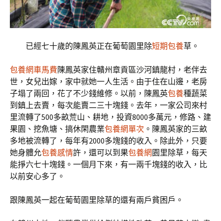
已經七十歲的陳鳳英正在葡萄園里除
短期包養
草。
包養網車馬費
陳鳳英家住贛州章貢區沙河鎮龍村，老伴去
世，女兒出嫁，家中就她一人生活。由于住在山邊，老房
子塌了兩回，花了不少錢維修。以前，陳鳳英
包養
種蔬菜
到鎮上去賣，每次能賣二三十塊錢。去年，一家公司來村
里流轉了500多畝荒山、耕地，投資8000多萬元，修路、建
果園、挖魚塘、搞休閑農業
包養網單次
。陳鳳英家的三畝
多地被流轉了，每年有2000多塊錢的收入。除此外，只要
她身體允
包養感情
許，還可以到果
包養網
園里除草，每天
能掙六七十塊錢。一個月下來，有一兩千塊錢的收入，比
以前安心多了。
跟陳鳳英一起在葡萄園里除草的還有兩戶貧困戶。