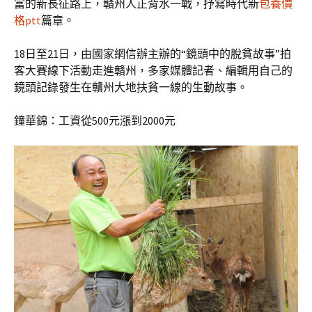
富的新長征路上，贛州人正背水一戰，抒寫時代新
包養價
格ptt
篇章。
18日至21日，由國家網信辦主辦的“鏡頭中的脫貧故事”拍
客大賽線下活動走進贛州，多家媒體記者、編輯用自己的
鏡頭記錄發生在贛州大地扶貧一線的生動故事。
鐘華錦：工資從500元漲到2000元