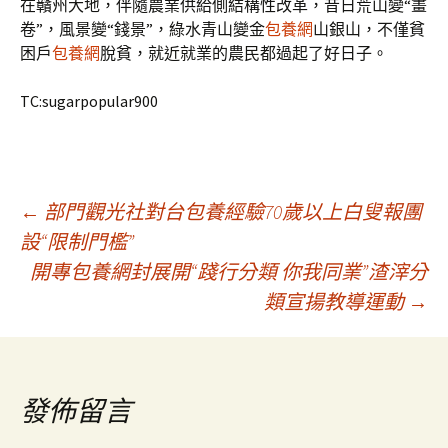
在贛州大地，伴隨農業供給側結構性改革，昔日荒山變“畫
卷”，風景變“錢景”，綠水青山變金
包養網
山銀山，不僅貧
困戶
包養網
脫貧，就近就業的農民都過起了好日子。
TC:sugarpopular900
文
←
部門觀光社對台包養經驗70歲以上白叟報團
設“限制門檻”
開專包養網封展開“踐行分類 你我同業”渣滓分
章
類宣揚教導運動
→
導
覽
發佈留言