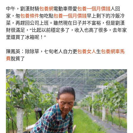
中午，劉漢財騎
包養網
電動車帶愛
包養一個月價錢
人回
家，匆
包養條件
匆吃點
包養一個月價錢
早上剩下的冷飯冷
菜，再趕回公司上班。雖然現在日子并不富裕，但是劉漢
財很滿足，“比起以前穩定多了，收入也高了很多，去年家
里還買了冰箱呢！”
陳鳳英：除除草，七旬老人自力更
包養女人
生
包養網車馬
費
脫貧了