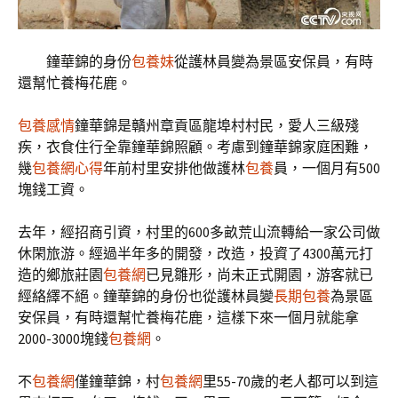
鐘華錦的身份
包養妹
從護林員變為景區安保員，有時
還幫忙養梅花鹿。
包養感情
鐘華錦是贛州章貢區龍埠村村民，愛人三級殘
疾，衣食住行全靠鐘華錦照顧。考慮到鐘華錦家庭困難，
幾
包養網心得
年前村里安排他做護林
包養
員，一個月有500
塊錢工資。
去年，經招商引資，村里的600多畝荒山流轉給一家公司做
休閑旅游。經過半年多的開發，改造，投資了4300萬元打
造的鄉旅莊園
包養網
已見雛形，尚未正式開園，游客就已
經絡繹不絕。鐘華錦的身份也從護林員變
長期包養
為景區
安保員，有時還幫忙養梅花鹿，這樣下來一個月就能拿
2000-3000塊錢
包養網
。
不
包養網
僅鐘華錦，村
包養網
里55-70歲的老人都可以到這