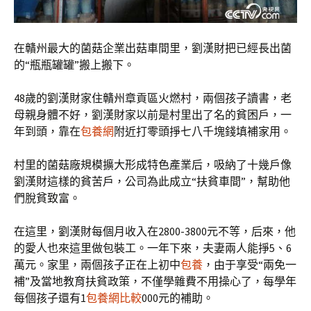
在贛州最大的菌菇企業出菇車間里，劉漢財把已經長出菌
的“瓶瓶罐罐”搬上搬下。
48歲的劉漢財家住贛州章貢區火燃村，兩個孩子讀書，老
母親身體不好，劉漢財家以前是村里出了名的貧困戶，一
年到頭，靠在
包養網
附近打零頭掙七八千塊錢填補家用。
村里的菌菇廠規模擴大形成特色產業后，吸納了十幾戶像
劉漢財這樣的貧苦戶，公司為此成立“扶貧車間”，幫助他
們脫貧致富。
在這里，劉漢財每個月收入在2800-3800元不等，后來，他
的愛人也來這里做包裝工。一年下來，夫妻兩人能掙5、6
萬元。家里，兩個孩子正在上初中
包養
，由于享受“兩免一
補”及當地教育扶貧政策，不僅學雜費不用操心了，每學年
每個孩子還有1
包養網比較
000元的補助。