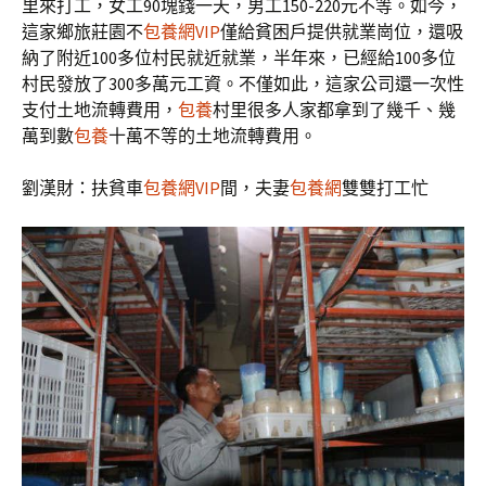
里來打工，女工90塊錢一天，男工150-220元不等。如今，
這家鄉旅莊園不
包養網VIP
僅給貧困戶提供就業崗位，還吸
納了附近100多位村民就近就業，半年來，已經給100多位
村民發放了300多萬元工資。不僅如此，這家公司還一次性
支付土地流轉費用，
包養
村里很多人家都拿到了幾千、幾
萬到數
包養
十萬不等的土地流轉費用。
劉漢財：扶貧車
包養網VIP
間，夫妻
包養網
雙雙打工忙