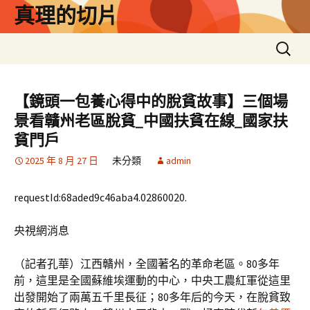
跳
真理的切片
至
主
搜
要
尋
內
關
容
鍵
【鏡頭一包養心得中的脫貧故事】三個場
字:
景看贛州老區脫貧_中國扶貧在線_國家扶
貧門戶
2025 年 8 月 27 日
未分類
admin
requestId:68aded9c46aba4.02860020.
央視網消息
（記者孔華）江西贛州，全國著名的革命老區。80多年
前，這里是全國蘇維埃運動的中心，中央工農紅軍從這里
出發開始了兩萬五千里長征；80多年后的今天，在脫貧致