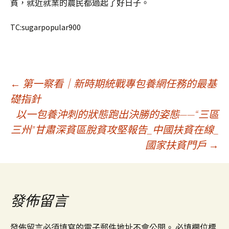
貧，就近就業的農民都過起了好日子。
TC:sugarpopular900
文
←
第一察看｜新時期統戰專包養網任務的最基
礎指針
以一包養沖刺的狀態跑出決勝的姿態——“三區
章
三州”甘肅深貧區脫貧攻堅報告_中國扶貧在線_
國家扶貧門戶
→
導
覽
發佈留言
發佈留言必須填寫的電子郵件地址不會公開。
必填欄位標