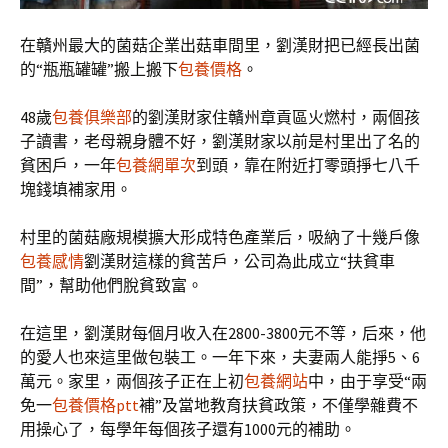
在贛州最大的菌菇企業出菇車間里，劉漢財把已經長出菌
的“瓶瓶罐罐”搬上搬下
包養價格
。
48歲
包養俱樂部
的劉漢財家住贛州章貢區火燃村，兩個孩
子讀書，老母親身體不好，劉漢財家以前是村里出了名的
貧困戶，一年
包養網單次
到頭，靠在附近打零頭掙七八千
塊錢填補家用。
村里的菌菇廠規模擴大形成特色產業后，吸納了十幾戶像
包養感情
劉漢財這樣的貧苦戶，公司為此成立“扶貧車
間”，幫助他們脫貧致富。
在這里，劉漢財每個月收入在2800-3800元不等，后來，他
的愛人也來這里做包裝工。一年下來，夫妻兩人能掙5、6
萬元。家里，兩個孩子正在上初
包養網站
中，由于享受“兩
免一
包養價格ptt
補”及當地教育扶貧政策，不僅學雜費不
用操心了，每學年每個孩子還有1000元的補助。