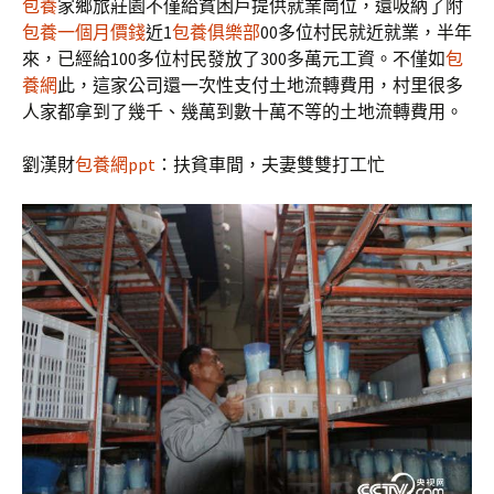
包養
家鄉旅莊園不僅給貧困戶提供就業崗位，還吸納了附
包養一個月價錢
近1
包養俱樂部
00多位村民就近就業，半年
來，已經給100多位村民發放了300多萬元工資。不僅如
包
養網
此，這家公司還一次性支付土地流轉費用，村里很多
人家都拿到了幾千、幾萬到數十萬不等的土地流轉費用。
劉漢財
包養網ppt
：扶貧車間，夫妻雙雙打工忙