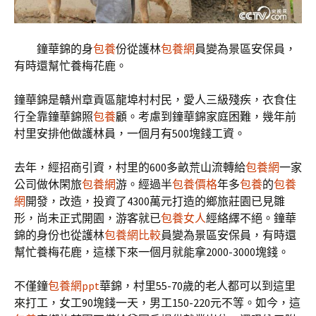
鐘華錦的身
包養
份從護林
包養網
員變為景區安保員，
有時還幫忙養梅花鹿。
鐘華錦是贛州章貢區龍埠村村民，愛人三級殘疾，衣食住
行全靠鐘華錦照
包養
顧。考慮到鐘華錦家庭困難，幾年前
村里安排他做護林員，一個月有500塊錢工資。
去年，經招商引資，村里的600多畝荒山流轉給
包養網
一家
公司做休閑旅
包養網
游。經過半
包養價格
年多
包養
的
包養
網
開發，改造，投資了4300萬元打造的鄉旅莊園已見雛
形，尚未正式開園，游客就已
包養女人
經絡繹不絕。鐘華
錦的身份也從護林
包養網比較
員變為景區安保員，有時還
幫忙養梅花鹿，這樣下來一個月就能拿2000-3000塊錢。
不僅鐘
包養網ppt
華錦，村里55-70歲的老人都可以到這里
來打工，女工90塊錢一天，男工150-220元不等。如今，這