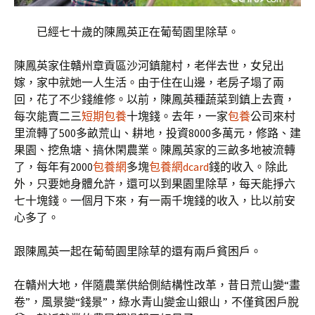
已經七十歲的陳鳳英正在葡萄園里除草。
陳鳳英家住贛州章貢區沙河鎮龍村，老伴去世，女兒出
嫁，家中就她一人生活。由于住在山邊，老房子塌了兩
回，花了不少錢維修。以前，陳鳳英種蔬菜到鎮上去賣，
每次能賣二三
短期包養
十塊錢。去年，一家
包養
公司來村
里流轉了500多畝荒山、耕地，投資8000多萬元，修路、建
果園、挖魚塘、搞休閑農業。陳鳳英家的三畝多地被流轉
了，每年有2000
包養網
多塊
包養網dcard
錢的收入。除此
外，只要她身體允許，還可以到果園里除草，每天能掙六
七十塊錢。一個月下來，有一兩千塊錢的收入，比以前安
心多了。
跟陳鳳英一起在葡萄園里除草的還有兩戶貧困戶。
在贛州大地，伴隨農業供給側結構性改革，昔日荒山變“畫
卷”，風景變“錢景”，綠水青山變金山銀山，不僅貧困戶脫