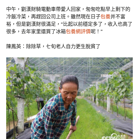
中午，劉漢財騎電動車帶愛人回家，匆匆吃點早上剩下的
冷飯冷菜，再趕回公司上班。雖然現在日子
包養
并不富
裕，但是劉漢財很滿足，“比起以前穩定多了，收入也高了
很多，去年家里還買了冰箱
包養網評價
呢！”
陳鳳英：除除草，七旬老人自力更生脫貧了