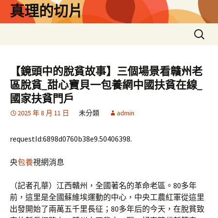
跳
真理的切片
至
主
搜
要
尋
內
關
容
鍵
【鏡頭中的脫貧故事】三個場景看贛州老
字:
區脫貧_甜心寶貝一包養網中國扶貧在線_
國家扶貧門戶
2025 年 8 月 11 日
未分類
admin
requestId:6898d0760b38e9.50406398.
央
包養
視網消息
（記者孔華）江西贛州，全國著名的革命老區。80多年
前，這里是全國蘇維埃運動的中心，中央工農紅軍從這里
出發開始了兩萬五千里長征；80多年后的今天，在脫貧致