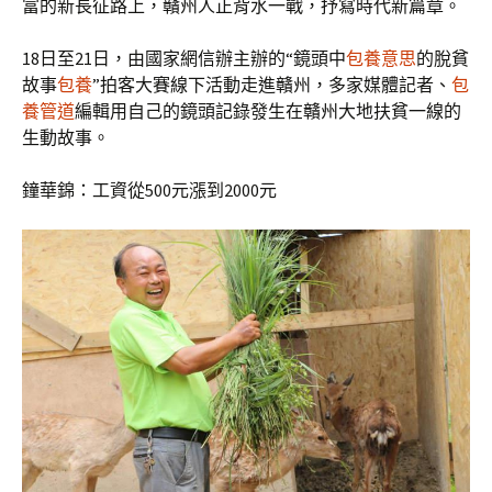
富的新長征路上，贛州人正背水一戰，抒寫時代新篇章。
18日至21日，由國家網信辦主辦的“鏡頭中
包養意思
的脫貧
故事
包養
”拍客大賽線下活動走進贛州，多家媒體記者、
包
養管道
編輯用自己的鏡頭記錄發生在贛州大地扶貧一線的
生動故事。
鐘華錦：工資從500元漲到2000元