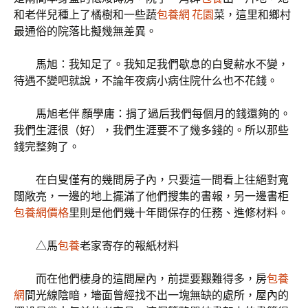
和老伴兒種上了橘樹和一些蔬
包養網 花園
菜，這里和鄉村
最通俗的院落比擬幾無差異。
馬旭：我知足了。我知足我們歇息的白叟薪水不變，
待遇不變吧就說，不論年夜病小病住院什么也不花錢。
馬旭老伴 顏學庸：捐了過后我們每個月的錢還夠的。
我們生涯很（好），我們生涯要不了幾多錢的。所以那些
錢完整夠了。
在白叟僅有的幾間房子內，只要這一間看上往絕對寬
闊敞亮，一邊的地上擺滿了他們搜集的書報，另一邊書柜
包養網價格
里則是他們幾十年間保存的任務、進修材料。
△馬
包養
老家寄存的報紙材料
而在他們棲身的這間屋內，前提要艱難得多，房
包養
網
間光線陰暗，墻面曾經找不出一塊無缺的處所，屋內的