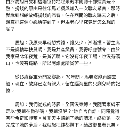
由於馬旭白叟和這兩位特地趕來的木蘭縣干部還真是不
熟。捐錢的原由是往年馬老餐與加入一次戰友聚首，那時
就說到想給故鄉捐錢的愿看，住在西南的戰友歸去之后，
還真把這個心愿給帶到了。但馬老心里究竟是怎么想的
呢？
馬旭：我原來早就想捐錢，錢又少，漸漸攢。習主席
不是說精準扶貧嗎，我是共產黨員，我得呼應號令。由於
我家是北年夜荒，是貧苦縣。它沒有年夜工場，也沒有礦
山，也沒有鐵路，所以阿誰處所貧苦一些。
從15歲從軍分開家鄉起， 70年間，馬老沒能再歸去
過，現在，故鄉已沒有親人，留在腦海里的只剩兒時的記
憶。
馬旭：我們從戎的時辰，全國沒束縛。我隨著束縛軍
走以“我還在做夢嗎，我還沒醒？”她自言自語，同時覺得
有些希奇和興奮。莫非天主聽到了她的請求，終於第一次
完成了她的夢后，我就想把錢都攢下，給故鄉長者兄弟。