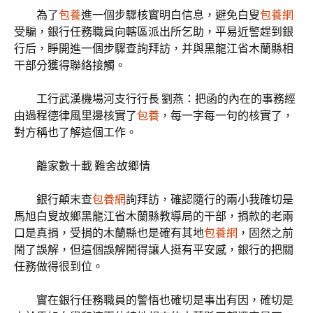
為了
包養
進一個步驟核實明白信息，避免白叟
包養網
受騙，銀行任務職員向轄區派出所乞助，平易近警趕到銀
行后，睜開進一個步驟查詢拜訪，并與黑龍江省木蘭縣相
干部分獲得聯絡接觸。
工行武漢機場河支行行長 劉燕：把函的內在的事務經
由過程德律風里邊核實了
包養
，每一字每一句的核實了，
對方稱也了解這個工作。
離家數十載 難舍故鄉情
銀行顛末查
包養網
詢拜訪，確認隨行的兩小我確切是
馬旭白叟故鄉黑龍江省木蘭縣教導局的干部，捐款的老兩
口是真捐，受捐的木蘭縣也是確有其地
包養網
，固然之前
鬧了誤解，但這個誤解鬧得讓人挺有平安感，銀行的把關
任務做得很到位。
實在銀行任務職員的警悟也確切是事出有因，確切是