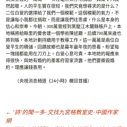
然起敬。人的平生實在很短，我們究竟想尋求的是什么？
二位白叟的選擇給了我們一個模範。這個模範的氣力，不
是讓每小我都往捐款，而是讓我們往思慮，什么是本身的
信心和崇奉。今朝，300萬曾經到黑龍江木蘭縣賬戶上，本
地稱將給縣里的黌舍建一個學術陳述廳，后續700萬來歲也
將到賬，本地計劃持續用于教導工作。這一萬萬是兩位白
叟平生的積儲，回饋故鄉也是暮年最年夜的愿看，盼望每
一塊錢都能用在刀刃上。白叟心意可貴，本地她的報應來
得很快，與她有婚約的墨客府習家流露，他們要撕毀婚
約。理應讓錢善用。
（央視消息頻道《24小時》欄目首播）
文
←
“詩”的聞一多–文找九宮格教室史–中國作家
網