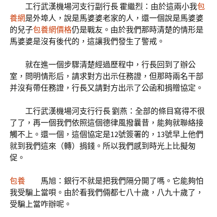
工行武漢機場河支行副行長 霍繼烈：由於這兩小我
包
養網
是外埠人，說是馬婆婆老家的人，還一個說是馬婆婆
的兒子
包養網價格
仍是戰友。由於我們那時清楚的情形是
馬婆婆是沒有後代的，這讓我們發生了警戒。
就在進一個步驟清楚經過歷程中，行長回到了辦公
室，問明情形后，請求對方出示任務證，但那時兩名干部
并沒有帶任務證，行長又請對方出示了公函和捐贈協定。
工行武漢機場河支行行長 劉燕：全部的條目寫得不很
了了，再一個我們依照這個德律風撥曩昔，能夠就聯絡接
觸不上。還一個，這個協定是12號簽署的，13號早上他們
就到我們這來（轉）捐錢。所以我們感到時光上比擬匆
促。
包養
馬旭：銀行不就是把我們隔分開了嗎。它能夠怕
我受騙上當唄。由於看我們倆都七八十歲，八九十歲了，
受騙上當咋辦呢。