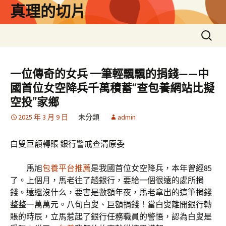
跳
真理的切片
至
主
搜
要
尋
內
關
容
鍵
一位傳奇的女兵 一筆輕飄飄的捐錢——中
字:
國首位女空降兵千萬積蓄“查包養網站比擬
空投”家鄉
2025 年 3 月 9 日
未分類
admin
白叟巨額轉賬 銀行警戒查清原委
馬旭
包養平台推薦
是我國首位女空降兵，本年曾經85
了。上個月，馬老往了趟銀行，要給一個很遠的處所捐
錢。遠還沒什么，要害是數額年夜，馬老拿出的這筆捐錢
整整一萬萬元。八旬白叟、巨額捐錢！當白叟離開銀行轉
賬的時辰，立馬惹起了銀行任務職員的警悟，認為白叟是