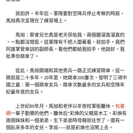
就如許，半年后，軍隊要對空降兵停止考察的時辰，
馬旭再次呈現在了練習場上。
馬旭：那會兒也真是老天保佑我，兩個腿溜直溜直的
，一點都沒閒逛。這軍隊有千把人圍著看，就拍手。我們
阿誰掌管傘訓的副師長，看他們都給我拍手，他說好，我
批準你跳傘了。
從此，馬旭開端和其他男兵一路正式練習跳傘，這一
跳就是二十多年。20年里，她跳傘200屢次，發明了三項中
國之最：第一個跳傘女兵、跳傘次數最多的女兵和空降年
紀最年夜的女兵。
上世紀80年月，馬旭和老伴以年夜校軍銜離休，
包養
網
一輩子勤懇的他們，離休后“彩煥的父親是木工，彩煥有
兩個妹妹和一個弟弟，生下弟弟時母親就往世了，還有一
個臥床多年的女兒。李叔——就是彩煥也沒閑上去。