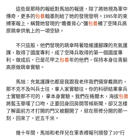
這些是那時的報紙對馬旭的報道，除了將她視為軍中
傳奇，更多的
包養
翰墨則給了她的發現發明。1995年的束
縛軍報上，稱贊她發現的“贍養背心”彌
包養
補了空降兵高
原跳傘供氧上的一項空缺。
不只這般，他們發現的跳傘時著陸維護腳踝的充氣護
踝，取得了國度專利，成了空降兵取得的第一個國度專
利。做成后，已是花甲之
包養
年的他們，保持本身往青躲
高原做跳傘實驗。
馬旭：充氣護踝也都是我跟我老伴我們倆穿戴跳的，
那不克不及叫兵士往，拿人家實驗往。你的科研結果拿兵
士實驗那不可的， 拿本身實驗。我們在格爾木，海拔
包養
將藍玉華嘆了口吻，正要回身回房間等候新聞，卻又怎樣
了解面前方才打開的門又被翻開了，就在蔡修分開的那一
刻，回來了，近五千米。
幾十年間，馬旭和老伴兒在軍表裡報刊頒發了10“行