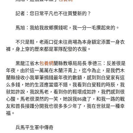
記者：您日常平凡也不往買雙新的？
馬旭：我給我故鄉攢錢呢，我一分一毛攢起來的。
不只是鞋，老兩口從未往商場為本身額定添置一身衣
褲，身上穿的歷來都是軍隊配發的衣服。
黑龍江省木
包養網
蘭縣教導局局長 季德三：反差很是
年夜，由於這一萬萬在木蘭汗青上，迄今為止，是我們木
蘭縣接收小我單筆捐錢最年夜的數額，感到到白叟家有這
么多錢，她的生涯應當還不錯。我看到白叟鞋的時辰，我
就如許說，我說馬老，看到你的鞋壞成如許，我們感到很
心酸。馬老很漠然的一笑，她說我86歲了，和我一路的戰
友和首長接踵分開我也很多多少年了，我在世就是一種幸
福。
兵馬平生軍中傳奇