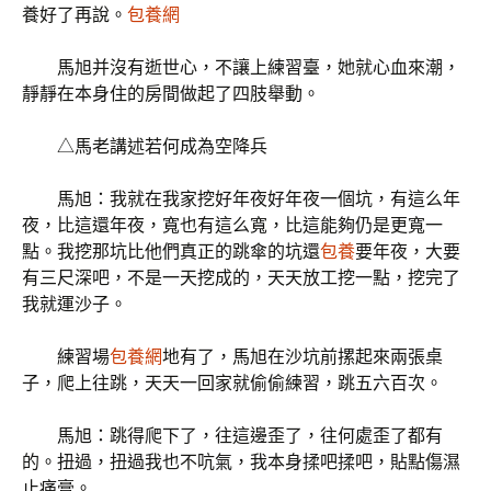
養好了再說。
包養網
馬旭并沒有逝世心，不讓上練習臺，她就心血來潮，
靜靜在本身住的房間做起了四肢舉動。
△馬老講述若何成為空降兵
馬旭：我就在我家挖好年夜好年夜一個坑，有這么年
夜，比這還年夜，寬也有這么寬，比這能夠仍是更寬一
點。我挖那坑比他們真正的跳傘的坑還
包養
要年夜，大要
有三尺深吧，不是一天挖成的，天天放工挖一點，挖完了
我就運沙子。
練習場
包養網
地有了，馬旭在沙坑前摞起來兩張桌
子，爬上往跳，天天一回家就偷偷練習，跳五六百次。
馬旭：跳得爬下了，往這邊歪了，往何處歪了都有
的。扭過，扭過我也不吭氣，我本身揉吧揉吧，貼點傷濕
止痛膏。