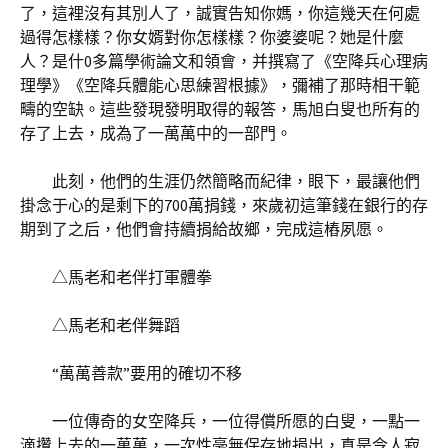
了，這裡沒有其別人了，誠實告知你媽，你這幾天在何處
過得怎樣樣？你女婿對你怎樣樣？你婆婆呢？她是什麼
人？是什0多篇學術論文和領會，并撰寫了《空降兵心理病
理學》《空降兵體能心思練習根據》，彌補了那時相干範
疇的空缺。這些發現發明取得的報答，馬旭白叟也所有的
存了上去，成為了一萬萬中的一部門。
此刻，他們的生涯仍然簡略而紀律，眼下，最讓他們
掛念于心的是剩下的700萬捐錢，來歲初這筆錢在銀行的存
期到了之后，他們會持續捐給故鄉，完成這樁夙愿。
△馬老和老伴打軍體拳
△馬老和老伴舞蹈
“萬萬善款”要用的確切不移
一位傳奇的女空降兵，一位得償所愿的白叟，一點一
滴攢上去的一萬萬，一次性毫無保存地捐出，真是令人寂