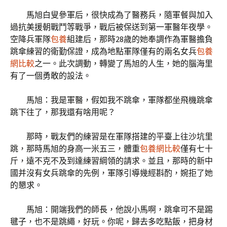
馬旭白叟參軍后，很快成為了醫務兵，隨軍餐與加入
過抗美援朝戰鬥等戰爭，戰后被保送到第一軍醫年夜學。
空降兵軍隊
包養
組建后，那時28歲的她奉調作為軍醫擔負
跳傘練習的衛勤保證，成為地點軍隊僅有的兩名女兵
包養
網比較
之一。此次調動，轉變了馬旭的人生，她的腦海里
有了一個勇敢的設法。
馬旭：我是軍醫，假如我不跳傘，軍隊都坐飛機跳傘
跳下往了，那我還有啥用呢？
那時，戰友們的練習是在軍隊搭建的平臺上往沙坑里
跳，那時馬旭的身高一米五三，體重
包養網比較
僅有七十
斤，遠不克不及到達練習綱領的請求。並且，那時的新中
國并沒有女兵跳傘的先例，軍隊引導幾經斟酌，婉拒了她
的懇求。
馬旭：開端我們的師長，他說小馬啊，跳傘可不是踢
毽子，也不是跳繩，好玩。你呢，歸去多吃點飯，把身材