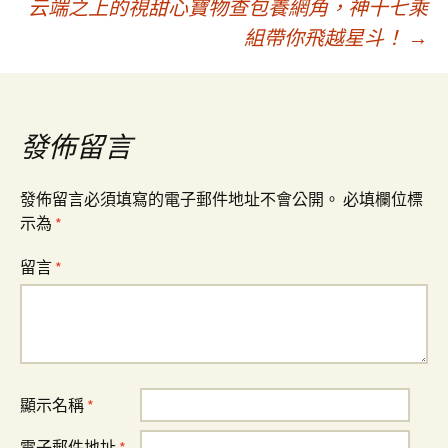
云端之上的視甜心寶物查包養網角，神十七乘
章
組帶你飛越星斗！
→
導
覽
發佈留言
發佈留言必須填寫的電子郵件地址不會公開。
必填欄位標
示為
*
留言
*
顯示名稱
*
電子郵件地址
*