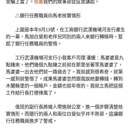
受騙上當了。
包養
我們的故事就從這里講起。
△銀行任務職員向馬老核實情形
上圖是本年9月13號，在工商銀行武漢機場河支行產生
的一幕，馬旭白叟和老伴兒同別的兩人來銀行轉賬時，惹
起了銀行任務職員的警悟。
工行武漢機場河支行小我客戶司理 潘媛：馬婆婆是九
點鐘來，他們幾個九點鐘之前就在那里坐著等馬婆婆了，
馬婆婆一出去他們就一路過去了。我就感到很希奇，就第
一感到就警悟了。成果馬婆婆忽然跟我說她要轉錢，轉到
木蘭縣里的一個賬戶，金額也挺年夜的，我就立馬把這個
工作給行長打德律風了。
值班的副行長將幾人帶進辦公室，進一個步驟清楚核
實情形。而隨行的兩人和兩位白叟似乎并不熟習，這讓銀
行任務職員進步了警戒。