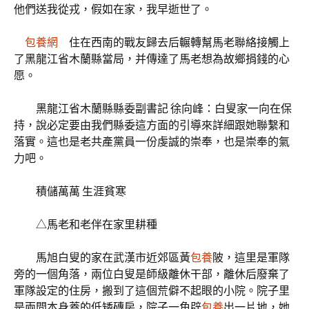
他們送我從戎，假如在家，我早逝世了。
包養網
住在西南的戰友歸去后輾轉幫馬老聯絡接觸上
了黑龍江省木蘭縣當局，并傳達了馬老想為故鄉捐錢的心
愿。
黑龍江省木蘭縣縣委副書記 徐向峰：白叟家一向在保
持，說必定要由我們縣委這方面的引導來詳細跟她聯繫和
落實。這也是老共產黨員一份虔誠的崇奉，也是崇奉的氣
力吧。
積儲萬萬 生涯貧寒
△馬老和老伴在家里耕種
馬旭白叟的家在武漢市近郊區黃
包養
陂，這里是軍隊
旁的一個角落，兩位白叟是師級離休干部，離休后廢棄了
軍隊設定的住房，搬到了這個荒僻不起眼的小院。院子里
是兩間本身蓋的低矮磚房，院子一角辟
包養
出一片地，她