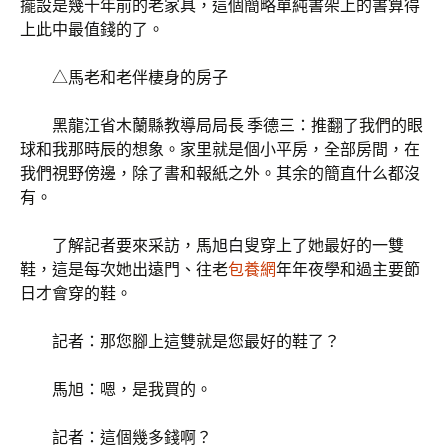
擺設是幾十年前的老家具，這個簡略單純書架上的書算得
上此中最值錢的了。
△馬老和老伴棲身的房子
黑龍江省木蘭縣教導局局長 季德三：推翻了我們的眼
球和我那時辰的想象。家里就是個小平房，全部房間，在
我們視野傍邊，除了書和報紙之外。其余的簡直什么都沒
有。
了解記者要來采訪，馬旭白叟穿上了她最好的一雙
鞋，這是每次她出遠門、往老
包養網
年年夜學和過主要節
日才會穿的鞋。
記者：那您腳上這雙就是您最好的鞋了？
馬旭：嗯，是我買的。
記者：這個幾多錢啊？