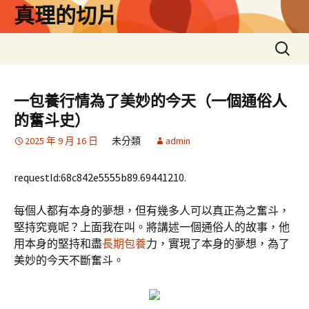
跳
真理的切片
至
主
搜
要
尋
內
關
容
鍵
一包養行情為了美妙的今天（一個通俗人
字:
的奮斗史）
2025 年 9 月 16 日
未分類
admin
requestId:68c842e5555b89.69441210.
每個人都有本身的夢想，但有幾多人可以真正為之奮斗，
堅持究竟呢？上面我在叫。將講述一個通俗人的故事，他
用本身的堅持和盡
長期包養
力，實現了本身的夢想，為了
美妙的今天不斷奮斗。