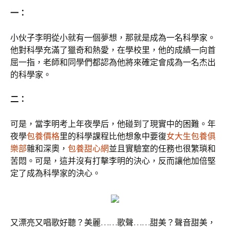
一：
小伙子李明從小就有一個夢想，那就是成為一名科學家。
他對科學充滿了獵奇和熱愛，在學校里，他的成績一向首
屈一指，老師和同學們都認為他將來確定會成為一名杰出
的科學家。
二：
可是，當李明考上年夜學后，他碰到了現實中的困難。年
夜學
包養價格
里的科學課程比他想象中要復
女大生包養俱
樂部
雜和深奧，
包養甜心網
並且實驗室的任務也很繁瑣和
苦悶。可是，這并沒有打擊李明的決心，反而讓他加倍堅
定了成為科學家的決心。
又漂亮又唱歌好聽？美麗……歌聲……甜美？聲音甜美，