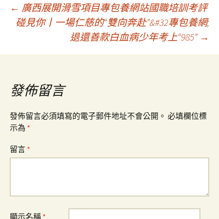
文
←
廣西展開滑雪項目專包養網站國職培訓考評
碰見你丨一場仁慈的“雙向奔赴”&#32專包養網;
退還善款白血病少年考上“985”
→
章
導
發佈留言
覽
發佈留言必須填寫的電子郵件地址不會公開。
必填欄位標
示為
*
留言
*
顯示名稱
*