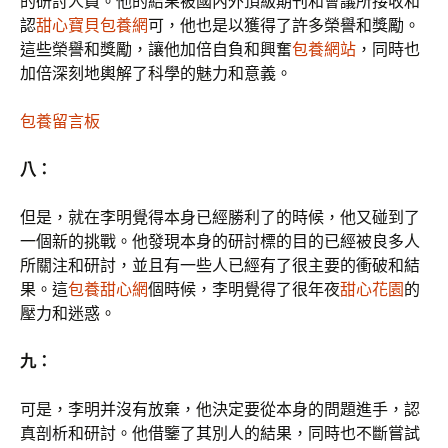
的研討人員。他的結果被國內外頂級期刊和會議所接收和
認
甜心寶貝包養網
可，他也是以獲得了許多榮譽和獎勵。
這些榮譽和獎勵，讓他加倍自負和興奮
包養網站
，同時也
加倍深刻地輿解了科學的魅力和意義。
包養留言板
八：
但是，就在李明覺得本身已經勝利了的時候，他又碰到了
一個新的挑戰。他發現本身的研討標的目的已經被良多人
所關注和研討，並且有一些人已經有了很主要的衝破和結
果。這
包養甜心網
個時候，李明覺得了很年夜
甜心花園
的
壓力和迷惑。
九：
可是，李明并沒有放棄，他決定要從本身的問題進手，認
真剖析和研討。他借鑒了其別人的結果，同時也不斷嘗試