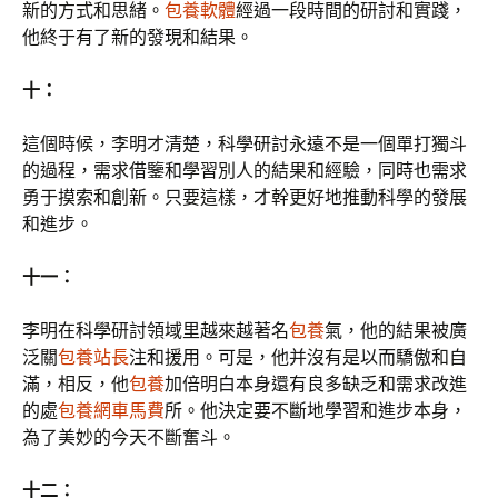
新的方式和思緒。
包養軟體
經過一段時間的研討和實踐，
他終于有了新的發現和結果。
十：
這個時候，李明才清楚，科學研討永遠不是一個單打獨斗
的過程，需求借鑒和學習別人的結果和經驗，同時也需求
勇于摸索和創新。只要這樣，才幹更好地推動科學的發展
和進步。
十一：
李明在科學研討領域里越來越著名
包養
氣，他的結果被廣
泛關
包養站長
注和援用。可是，他并沒有是以而驕傲和自
滿，相反，他
包養
加倍明白本身還有良多缺乏和需求改進
的處
包養網車馬費
所。他決定要不斷地學習和進步本身，
為了美妙的今天不斷奮斗。
十二：