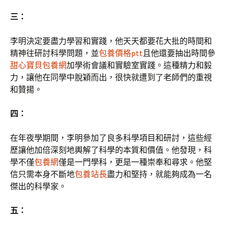
三：
李明決定要盡力學習和實踐，他天天都要花大批的時間和
精神往研討科學問題，並
包養價格ptt
且他還要抽出時間參
甜心寶貝包養網
加學術會議和實驗室實踐。這種精力和毅
力，讓他在同學中脫穎而出，很快就遭到了老師們的重視
和贊揚。
四：
在年夜學期間，李明參加了良多科學項目和研討，這些經
歷讓他加倍深刻地輿解了科學的本質和價值。他發現，科
學不僅
包養網
僅是一門學科，更是一種崇奉和尋求。他堅
信只需本身不斷地
包養站長
盡力和堅持，就能夠成為一名
傑出的科學家。
五：