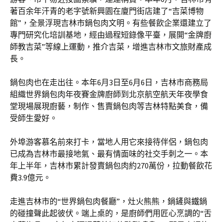
著百余年汗青的老字號新興園在廈門街店建了“吉菜博物
館”，全景浮現吉林市鍋包肉文明。有些餐飲企業還建立了
專門研究化培訓基地，經由過程短錄像平臺，展開“金牌廚
師教吉菜”等線上運動，推介吉菜，增進吉林市文旅財產成
長。
鍋包肉也在走出往。本年6月3日至6月6日，吉林市商務局
組織世界鍋包肉年夜賽金牌廚師到北京航空航天年夜學食
堂現場展現廚藝，制作、售賣鍋包肉等吉林特點美食，備
受師生愛好。
外埠游客慕名前來打卡，當地人用它來接待伴侶，鍋包肉
已成為吉林市最接地氣、最有情面味的社交手刺之一。本
年上半年，吉林市累計發賣鍋包肉約270萬份，拉動餐飲花
費3.9億元。
走進吉林市的“世界鍋包肉餐廳”，灶火熊熊，鍋鏟與鐵鍋
的碰撞聲此起彼伏。端上桌的，是廚師們用匠心烹調的“舌