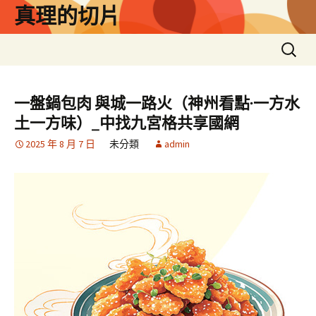
跳
真理的切片
至
主
搜
要
尋
內
關
容
鍵
一盤鍋包肉 與城一路火（神州看點·一方水
字:
土一方味）_中找九宮格共享國網
2025 年 8 月 7 日
未分類
admin