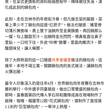
來，在菜式更換新的資料經過歷程中，辣味被往失落，演
化成此刻的鍋包肉。
此刻，走在吉林市的年夜街冷巷，但凡做吉菜的飯館，菜
單上準少不了鍋包肉這道“扛把子”。做法也隧道：豬里脊
切薄片腌進味，裹上漿下油鍋炸至金黃酥脆，再回鍋那么
一熘，勾上酸甜芡汁。出鍋時金光閃閃，噴鼻氣直往鼻子
里鉆，一口咬下往，外皮“咔嚓”脆響，里面肉嫩流汁，那
酸甜味兒，讓人稱贊。
除了大師熟習的這一口隧道
共享會議室
做法的鍋包肉，這
幾年，本地不竭立異，開闢鍋包肉的各式做法，讓鍋包肉
火爆出圈。
最令人印象深入的是往年6月，世界鍋包肉年夜賽在吉林市
勝利舉行，中外選手同臺競技，做出口胃豐盛的鍋包肉。
那時，富春園第四代傳人李石琮和團隊成員在現場制作了
麻辣、咖喱、榴蓮等12款“花式鍋包肉”，還制作了直徑達
1.1米的“巨型鍋包肉”，一舉沖上熱搜。