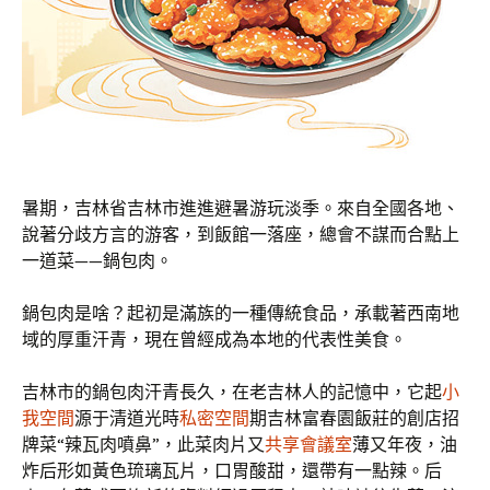
暑期，吉林省吉林市進進避暑游玩淡季。來自全國各地、
說著分歧方言的游客，到飯館一落座，總會不謀而合點上
一道菜——鍋包肉。
鍋包肉是啥？起初是滿族的一種傳統食品，承載著西南地
域的厚重汗青，現在曾經成為本地的代表性美食。
吉林市的鍋包肉汗青長久，在老吉林人的記憶中，它起
小
我空間
源于清道光時
私密空間
期吉林富春園飯莊的創店招
牌菜“辣瓦肉噴鼻”，此菜肉片又
共享會議室
薄又年夜，油
炸后形如黃色琉璃瓦片，口胃酸甜，還帶有一點辣。后