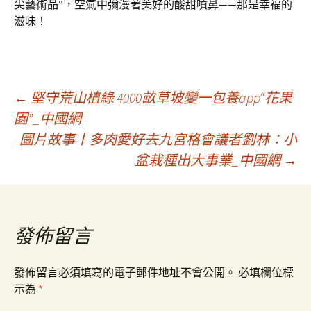
尖藝術品”，空氣中彌漫著美好的酸甜噴鼻——那是幸福的
滋味！
文
←
堅守荒山植綠 4000畝草坡變一包養app“花果
園”_中國網
圖片故事丨多肉愛好去九宮格會議者劉林：小
章
盆栽種出大事業_中國網
→
導
覽
發佈留言
發佈留言必須填寫的電子郵件地址不會公開。
必填欄位標
示為
*