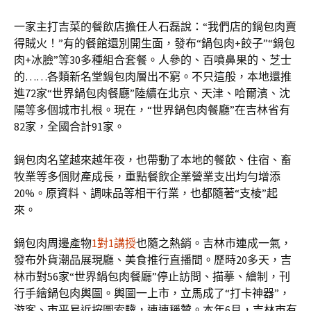
一家主打吉菜的餐飲店擔任人石磊說：“我們店的鍋包肉賣
得賊火！”有的餐館還別開生面，發布“鍋包肉+餃子”“鍋包
肉+冰臉”等30多種組合套餐。人參的、百噴鼻果的、芝士
的……各類新名堂鍋包肉層出不窮。不只這般，本地還推
進72家“世界鍋包肉餐廳”陸續在北京、天津、哈爾濱、沈
陽等多個城市扎根。現在，“世界鍋包肉餐廳”在吉林省有
82家，全國合計91家。
鍋包肉名望越來越年夜，也帶動了本地的餐飲、住宿、畜
牧業等多個財產成長，重點餐飲企業營業支出均勻增添
20%。原資料、調味品等相干行業，也都隨著“支棱”起
來。
鍋包肉周邊產物
1對1講授
也隨之熱銷。吉林市連成一氣，
發布外貨潮品展現廳、美食推行直播間。歷時20多天，吉
林市對56家“世界鍋包肉餐廳”停止訪問、描摹、繪制，刊
行手繪鍋包肉輿圖。輿圖一上市，立馬成了“打卡神器”，
游客、市平易近按圖索驥，連連稱贊。本年6月，吉林市有