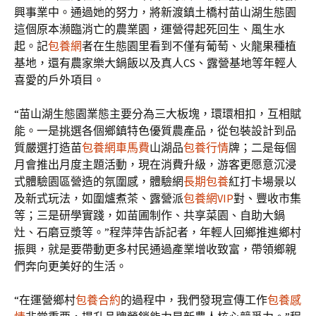
興事業中。通過她的努力，將新渡鎮土橋村苗山湖生態園
這個原本瀕臨消亡的農業園，運營得起死回生、風生水
起。記
包養網
者在生態園里看到不僅有葡萄、火龍果種植
基地，還有農家樂大鍋飯以及真人CS、露營基地等年輕人
喜愛的戶外項目。
“苗山湖生態園業態主要分為三大板塊，環環相扣，互相賦
能。一是挑選各個鄉鎮特色優質農產品，從包裝設計到品
質嚴選打造苗
包養網車馬費
山湖品
包養行情
牌；二是每個
月會推出月度主題活動，現在消費升級，游客更愿意沉浸
式體驗園區營造的氛圍感，體驗網
長期包養
紅打卡場景以
及新式玩法，如圍爐煮茶、露營派
包養網VIP
對、豐收市集
等；三是研學實踐，如苗圃制作、共享菜園、自助大鍋
灶、石磨豆漿等。”程萍萍告訴記者，年輕人回鄉推進鄉村
振興，就是要帶動更多村民通過產業增收致富，帶領鄉親
們奔向更美好的生活。
“在運營鄉村
包養合約
的過程中，我們發現宣傳工作
包養感