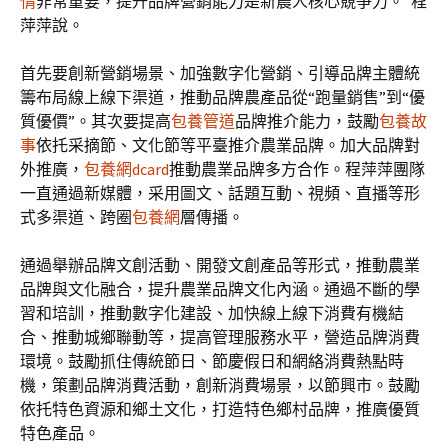
情
非常重要，提升品牌營銷能力是新農人核心競爭力。”程
萍萍說。
首先要創新營銷場景、加強數字化營銷、引導品牌主體統
籌布局線上線下渠道，推動品牌農產品從“跑量銷售”到“優
質優價”。其次要提高
包養管道
品牌推介能力，鼓勵
包養故
事
依托采摘節、文化節等平臺推介農業品牌。加大品牌對
外推廣，
包養網dcard
推動農業品牌多方合作。程萍萍團隊
一直通過新媒體，采用圖文、話題互動、視頻、直播等形
式多渠道、跨圈
包養網
層傳播。
通過舉辦品牌文創活動、開發文創產品等形式，推動農業
品牌與文化融合，提升農業品牌文化內涵。通過不斷的學
習和培訓，推動數字化建設、加快線上線下消費有機結
合、推動城鄉聯動等，提高管理服務水平，營造品牌消費
環境。鼓勵抓住傳統節日、節慶假日和網絡消費熱點時
機，策劃品牌消費活動，創新消費場景，以節興市。鼓勵
依托特色資源和鄉土文化，打造特色鄉村品牌，推廣優質
特色產品。