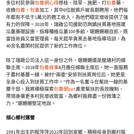
多位村民參與
包養網心得
修枝、除草、施肥、打
包養
藥、
收摘
包養
、
包養
加工，其中6位脫貧戶被長期聘用，他們每
年都有不低于1萬元的務工收入，為他們穩定增收提供了強
有力的保障。2020年，瑞啟公司援助范崗鎮扶貧基地搭建
瓜蔞基礎設施，指導種植瓜蔞100多畝，琚姍姍親自抓，既
當技術員又當管理員，每天起早貪黑去基地指導培訓，為
40余名農閑村民提供了新的工作崗位。
除了瑞啟公司法人這一身份之外，琚姍姍還是龍塘村的婦
聯主席。2018年
包養故事
8月擔任婦聯主席后，她一直服務
于農村基層一線，被村“兩委”安排到扶貧崗位后，她更是
全身心投入到扶貧工作中。“作為一名奮斗在幫扶一線的基
層干部，我將積極探索
包養網ppt
產業幫扶的長效機制，
帶領身邊更多村民增收致富，為鄉村振興盡一份微薄之
力。”琚姍姍堅定地說。
傾心鄉村運營
1991年出生的程萍萍2022年回到家鄉，積極投身到鄉村振