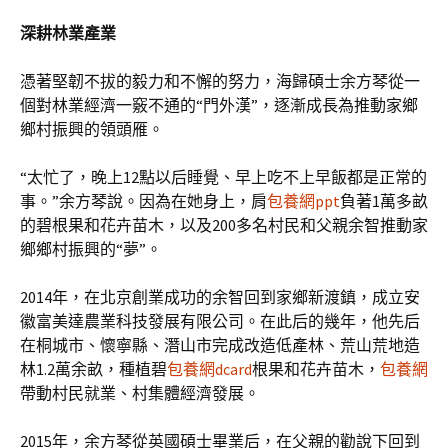
深耕林業產業
憑著堅韌不拔的毅力和不懈的努力，海歸碩士余方琴從一
個對林業經濟一竅不通的“門外漢”，逐漸成長為推動家鄉
鄉村振興的領頭雁。
“太忙了，晚上12點以后睡覺、早上吃不上早飯都是正常的
事。”余方琴說。因為在她身上，肩
包養網ppt
負著1萬多畝
的碧根果和花卉苗木，以及200多名村民和父親余智推動家
鄉鄉村振興的“夢”。
2014年，在北京創業成功的余智回到家鄉新渡鎮，成立安
徽富美達農業科技發展有限公司。在此后的幾年，他先后
在桐城市、懷寧縣、潛山市完成改造低產林、荒山荒地造
林1.2萬余畝，種植碧
包養網dcard
根果和花卉苗木，
包養網
帶動村民就業、村集體經濟發展。
2015年，余方琴從英國碩士畢業后，在父親的勸說下回到