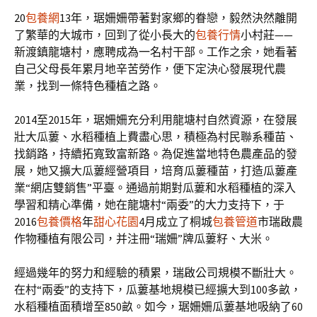
20
包養網
13年，琚姍姍帶著對家鄉的眷戀，毅然決然離開
了繁華的大城市，回到了從小長大的
包養行情
小村莊——
新渡鎮龍塘村，應聘成為一名村干部。工作之余，她看著
自己父母長年累月地辛苦勞作，便下定決心發展現代農
業，找到一條特色種植之路。
2014至2015年，琚姍姍充分利用龍塘村自然資源，在發展
壯大瓜蔞、水稻種植上費盡心思，積極為村民聯系種苗、
找銷路，持續拓寬致富新路。為促進當地特色農產品的發
展，她又擴大瓜蔞經營項目，培育瓜蔞種苗，打造瓜蔞產
業“網店雙銷售”平臺。通過前期對瓜蔞和水稻種植的深入
學習和精心準備，她在龍塘村“兩委”的大力支持下，于
2016
包養價格
年
甜心花園
4月成立了桐城
包養管道
市瑞啟農
作物種植有限公司，并注冊“瑞姍”牌瓜蔞籽、大米。
經過幾年的努力和經驗的積累，瑞啟公司規模不斷壯大。
在村“兩委”的支持下，瓜蔞基地規模已經擴大到100多畝，
水稻種植面積增至850畝。如今，琚姍姍瓜蔞基地吸納了60