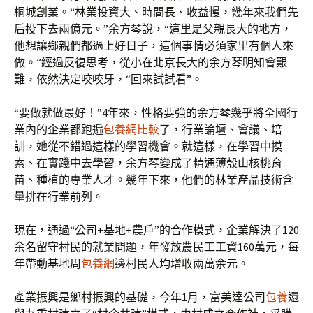
桐城創業。“林業投資大、時間長、收益慢，幾年來我們先
后投下去兩億元。”余方琴說，“這里是父親長大的地方，
他想讓鄉親們都過上好日子，這個事情必須家里有個人來
做。”經過反復思考，從小在北京長大的余方琴明知會艱
難，依然決定咬咬牙，“回來試試看”。
“要做就做最好！”4年來，性格要強的余方琴幾乎將全國行
業內的企業都跑遍
包養網比較
了，行業論壇、會議、培
訓，她從不錯過這樣的學習機會。就這樣，在學習中摸
索、在實踐中去學習，余方琴變成了精通薄殼山核桃育
苗、種植的專業人才。幾年下來，他們的林業產品技術含
量排在行業前列。
現在，通過“公司+基地+農戶”的合作模式，企業解決了120
余名留守村民的就業問題，年發放農民工工資160萬元，每
年帶動基地周
包養網
邊村民人均增收兩萬余元。
產業振興是鄉村振興的基礎，今年1月，富美達公司
包養
還