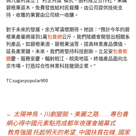
與九重村建立了“村企共建”模式，由村成立合作社，采購
碧根果苗木，免費發放給村民栽種，由公司提供技術支
持，收獲的果實由公司統一收購。
對于未來的發展，余方琴滿懷期待。她說：“預計今年的碧
根果產量將達到1萬
包養網
公斤，我們陸續會開發出相關系
列產品，如碧根果酒、碧根果油等，提高林業產品價值、
延長產業鏈。未來，我們將堅持科技創新，立足安
包養軟
體
慶、服務安慶，輻射皖江、皖南地區，終端產品面向北
京市場，打造綜合性林業科技龍頭企業。”
TC:sugarpopular900
文
←
太陽神鳥、川劇變臉、美麗之路……專包養
網心得中國元素點亮成都年夜運會揭幕式
教育強國 托起明天的希望_中國扶貧在線_國家