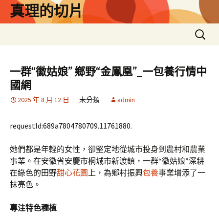
跳
真理的切片
至
主
搜
要
尋
內
關
容
鍵
一群“徽姑娘” 鄉野“金鳳凰”_一包養行情中
字:
國網
2025 年 8 月 12 日
未分類
admin
requestId:689a7804780709.11761880.
她們都是年輕的女性，卻堅定地從城市投身到農村和農業
事業。在安徽省安慶市桐城市新渡鎮，一群“徽姑娘”深耕
在綠色的田野
甜心花園
上，為鄉村振興
包養
事業增添了一
抹亮色。
專注特色種植