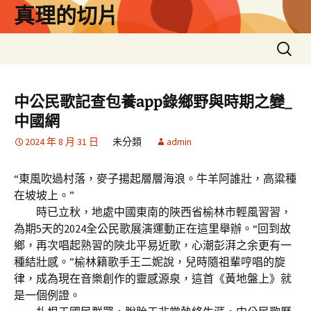
跳
真理的切片
至
主
搜
要
尋
內
關
容
鍵
中公民歌記查包養app錄鄉野與時期之變_
字:
中國網
2024 年 8 月 31 日
未分類
admin
“東風吹過村落，麥子揚起層層海浪。牛羊阿誰壯，高粱種
在坡坡上。”
時已立秋，地處中國東南的陜西省榆林市輕風習習，
為期5天的2024全公民歌展演運動正在這里舉辦。“回到故
鄉，再次唱起熟習的陜北平易近歌，心潮彭湃之余更有一
種結壯感。”榆林籍歌手王二妮說，兒時隨祖輩哼唱的旋
律，成為現在音樂創作的靈感源泉，這首《黃地盤上》就
是一個例證。