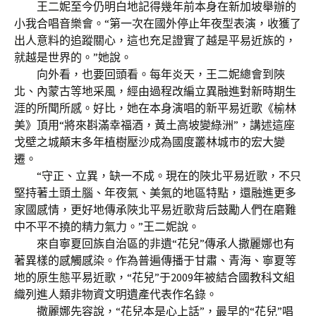
王二妮至今仍明白地記得幾年前本身在新加坡舉辦的
小我合唱音樂會。“第一次在國外停止年夜型表演，收獲了
出人意料的追蹤關心，這也充足證實了越是平易近族的，
就越是世界的。”她說。
向外看，也要回頭看。每年炎天，王二妮總會到陜
北、內蒙古等地采風，經由過程改編立異融進對新時期生
涯的所聞所感。好比，她在本身演唱的新平易近歌《榆林
美》頂用“將來斟滿幸福酒，黃土高坡變綠洲”，講述這座
戈壁之城顛末多年植樹壓沙成為國度叢林城市的宏大變
遷。
“守正、立異，缺一不成。現在的陜北平易近歌，不只
堅持著土頭土腦、年夜氣、美氣的地區特點，還融進更多
家國感情，更好地傳承陜北平易近歌背后鼓勵人們在磨難
中不平不撓的精力氣力。”王二妮說。
來自寧夏回族自治區的非遺“花兒”傳承人撒麗娜也有
著異樣的感觸感染。作為普遍傳播于甘肅、青海、寧夏等
地的原生態平易近歌，“花兒”于2009年被結合國教科文組
織列進人類非物資文明遺產代表作名錄。
撒麗娜先容說，“花兒本是心上話”，最早的“花兒”唱