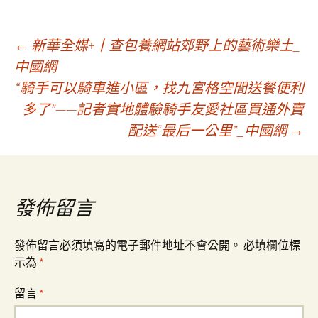
文
←
新華全媒+丨查包養網站郊野上的藝術樂土_
中國網
“騎手可以騎車進小區，找九宮格空間送餐便利
章
多了”——記者實地體驗騎手友愛社區買通外賣
配送“最后一公里”_中國網
→
導
覽
發佈留言
發佈留言必須填寫的電子郵件地址不會公開。
必填欄位標
示為
*
留言
*