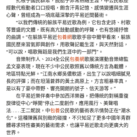
扎根于國民群眾，脫胎于非常熱絡生涯，中公民歌歷
經數代庖動者口口授唱，飽含汗青記憶、感情變遷與生涯
心聲，曾經成為一項底蘊深摯的平易近間藝術。
“以我們傳統的躲族平易近歌為例，它包含史詩、村歌
等豐盛的文體，既有高亢鼓動感動的呼聲，也有悠揚抒懷
的曲調。”在躲族平易近
包養網
歌歌手容中爾甲看來，躲族
國民歷來習氣即興創作，用歌聲記載生涯，與天然對話，
“可以說，唱歌舞蹈是我們生涯中的一部門”。
音樂制作人、2024全公民
包養網
歌展演運動音樂總監
孟文豪表現，現在不少中公民歌照舊以傳統方言為載體，
地區特點光鮮。“江南水鄉吳儂軟語，出生了以說唱細膩見
長的評彈；而在坦蕩蒼莽的黃土高原上，方言粗暴率真，
是以有了豪中帶野、響亮開朗的號子、信天游等。”
在平易近樂伴奏中參加西洋樂器，把傳統的對稱重復
旋律從中心“睜開”停止二度創作，應用風行、美聲唱
法……王二妮說，中
包養
公民歌的藝術表示情勢正在“潮水
化”。這種陳舊與別緻的碰撞，不只知足了更多中國年青群
體尋求特性審美的藝術需求，也讓平易近歌走向更廣大的
世界。