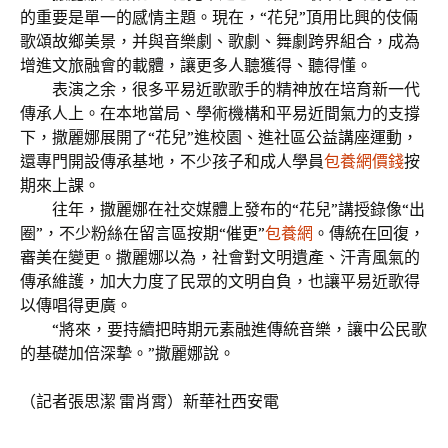
的重要是單一的感情主題。現在，“花兒”頂用比興的伎倆
歌頌故鄉美景，并與音樂劇、歌劇、舞劇跨界組合，成為
增進文旅融會的載體，讓更多人聽獲得、聽得懂。
表演之余，很多平易近歌歌手的精神放在培育新一代
傳承人上。在本地當局、學術機構和平易近間氣力的支撐
下，撒麗娜展開了“花兒”進校園、進社區公益講座運動，
還專門開設傳承基地，不少孩子和成人學員
包養網價錢
按
期來上課。
往年，撒麗娜在社交媒體上發布的“花兒”講授錄像“出
圈”，不少粉絲在留言區按期“催更”
包養網
。傳統在回復，
審美在變更。撒麗娜以為，社會對文明遺產、汗青風氣的
傳承維護，加大力度了民眾的文明自負，也讓平易近歌得
以傳唱得更廣。
“將來，要持續把時期元素融進傳統音樂，讓中公民歌
的基礎加倍深摯。”撒麗娜說。
（記者張思潔 雷肖霄）新華社西安電