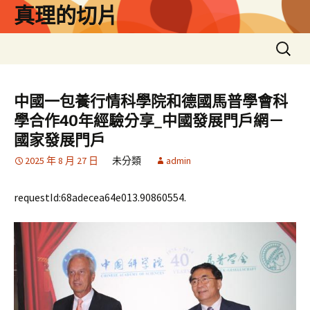
跳
真理的切片
至
主
搜
要
尋
內
關
容
鍵
中國一包養行情科學院和德國馬普學會科
字:
學合作40年經驗分享_中國發展門戶網－
國家發展門戶
2025 年 8 月 27 日
未分類
admin
requestId:68adecea64e013.90860554.