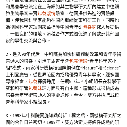
和馬普學會決定在上海細胞與生物學研究所內建立中德細
胞生物學客座實
包養感情
驗室，德國提供先進的實驗設
備，使我國科學家能夠在國內繼續從事科研工作，同時也
為德國科學家短期來華指導中國青年研
包養網
究人員提供
了一個良好的環境。這種合作方式還促進了與歐洲其他國
家的學術交流與合作。
2、進入90年代后，中科院為加快科研體制改革和青年學術
帶頭人的培養，引進了馬普學會
包養情婦
“青年科學家小
組”模式。兩家科研機構按國際慣例在“Nature”和“Science”
上刊登廣告，從世界范圍內招聘優秀青年科學家，經多國
專家評審，
包養
擇優聘用，任期5-7年。小組組長在科學研
究和科研管
包養妹
理方面具有自主權。這種形式很快成為
培養青年學術帶頭人的重要途徑。至今，雙方共招聘12位
青年科學家小組組長。
3、1998年中科院實施知識創新工程之后，兩機構研究所之
間的合作日益密切。1999年，雙方決定支持條件成熟的研