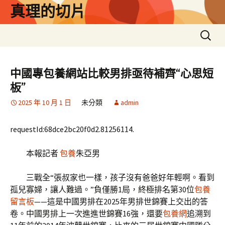
跳
真理的切片
至
主
搜
要
尋
內
關
容
鍵
中國專包養網站比較男排亟待補齊“心思短
字:
板”
2025 年 10 月 1 日
未分類
admin
requestId:68dce2bc20f0d2.81256114.
本報記者
包養
朱亞男
三戰全“張叔家也一樣，孩子沒有爸爸好年輕啊。看到
孤兒寡婦，讓人難過。”負僅勝1局，終極排名第30位
包養
留言板
——這是中國男排在2025年男排世錦賽上交出的答
卷。中國男排上一次進進世錦賽16強，還要
包養網
追溯到