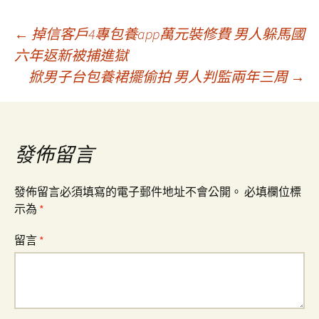
文
←
掉信客戶4專包養app萬元裝修費 男人躲馬國
六年返新被捕進獄
掀男子台包養裙擺偷拍 男人判監兩年三周
→
章
導
發佈留言
覽
發佈留言必須填寫的電子郵件地址不會公開。
必填欄位標
示為
*
留言
*