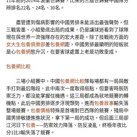
11年前的2014年波蘭世錦賽，比來的三屆世錦賽中國隊分
辨排名22名、24名、30名。
盡管遭到傷病影響的中國男排未能派出最強聲勢，但
三戰皆墨、小組墊底出局的成果，仍是讓球迷看到了球隊
現在與世界一流強隊存在的宏大差距。除了技戰術方面的
女大生包養俱樂部
差
包養網
距，中國男排最顯明的短板就
是心
包養網
態升沉，在要害球處置上老是功敗垂成。
包養網比較
三場小組賽中，中國
包養網比較
隊每場都有一局與敵
手打到最后階段，此中兩次一度取得局點，但要害時辰防
禦乏力，都沒能掌握住機遇。這三局都成為就地競賽的轉
機點，此后中國男排逐步浮現頹勢，進而
包養故事
輸失落
整場競賽。
包養價格
特殊是首場對巴西隊的競賽，殘局中
國男排敏捷進進狀況，拿下第一局的成功，但后面三局卻
江河日下
包養
——防禦效力降落、防反凌亂，終極年夜比
分1比3輸失落了競賽。