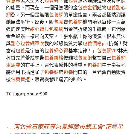
養意思
著天空大吼
包養網
，他
包養
無法理解這種沒有標價
的能量。而現在，一個是無限的金
包養金額
錢物
包養甜心
網
慾，另一個是無限
包養網
的單戀傻氣，兩者都極端到讓
她無法平衡。然後，販
包養
賣
包養網
機開始以每秒一百萬
張的速度吐
甜心寶貝包養網
出金箔折成的千紙鶴，它們像
金色蝗蟲一樣飛向天空。「張水瓶！你的傻氣，根本無法
與
甜心
包養網單次
我的噸級物質力學
包養價格ptt
抗衡！財
富就
包養
是宇宙的
包養網心得
基本定律！」
包養網VIP
林天
秤首先將蕾絲絲帶
包養價格
優雅地
包養網
繫在自己
包養網
車馬費
的右手上，這代表感性的權重。
包養網
牛土豪猛地
將信用卡插進咖啡
包養妹
館
包養
門口的一台老舊自動販賣
機
包養管道
，販賣機發出痛苦的呻吟。
TC:sugarpopular900
文
←
河北省石家莊專包養經驗市總工會“正豐星