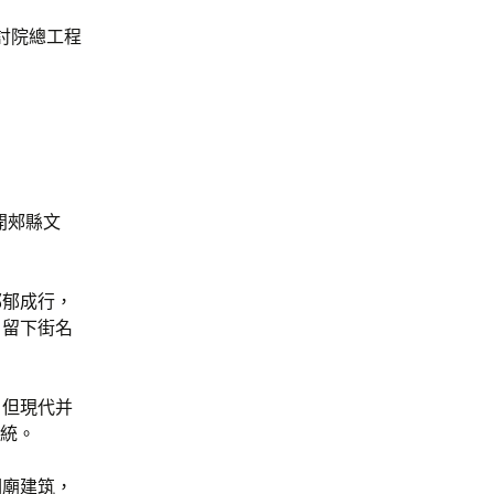
討院總工程
開郟縣文
郁郁成行，
，留下街名
，但現代并
傳統。
祠廟建筑，