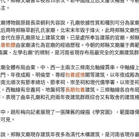
代，郟縣文廟曾年夜修10余次。新中國成立后又屢次補葺，今
為主。
文廟博物館原館長梁朝利先容說，孔廟依據性質和種別可分為家
代后周時郟縣草創孔氏家廟，北宋末年毀于烽火，此時郟縣文廟
。金代在原孔廟原址上建築文廟，已是處所奉旨建築的官廟。郟
包養軟體
由家廟演化為官廟的經過歷程。今朝的郟縣文廟屬于典
兩翼、左學右廟”的規制，是河南省現存布局最完全的文廟建筑
文廟全體布局由東、中、西一主兩次三條南北軸線貫串。中軸線
戟門、年夜成殿、明倫堂、尊經
包養感情
閣等建筑，以年夜成殿
線南北順次有節孝總坊、節孝祠、崇圣祠和現代儒學署，以崇圣
筑。西軸線有忠義祠、地盤祠等
長期包養
建筑。三條軸線各自布
存，表現了曲阜孔廟和孔府兩年夜建筑群既綜合又有取舍的建筑
訪中，趙彤梅向記者展現了一張陳舊的線描《學宮圖》，範圍雄
楚可見。
梅說，郟縣文廟現存建筑年夜多為清代木構建筑，是河南省現存