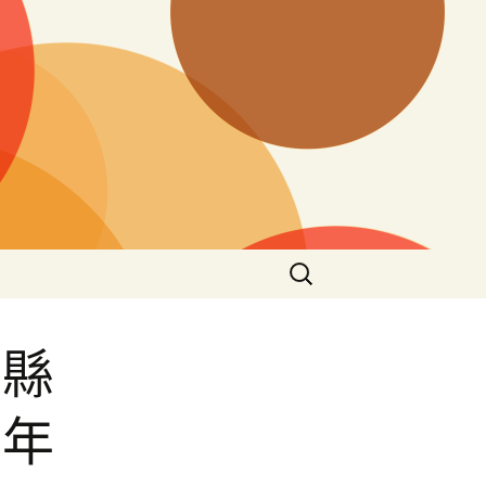
搜
尋
關
鍵
郟縣
字:
有年