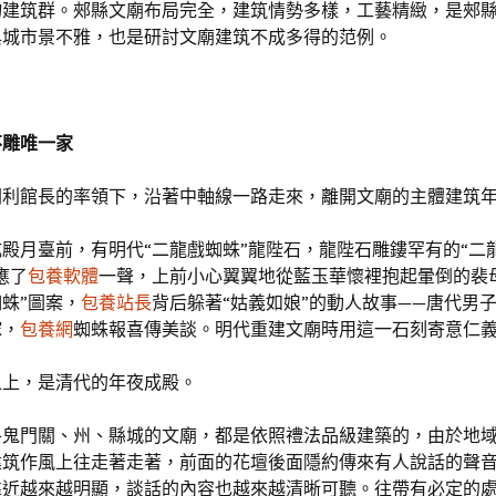
物建筑群。郟縣文廟布局完全，建筑情勢多樣，工藝精緻，是郟
與城市景不雅，也是研討文廟建筑不成多得的范例。
不雕唯一家
朝利館長的率領下，沿著中軸線一路走來，離開文廟的主體建筑
殿月臺前，有明代“二龍戲蜘蛛”龍陛石，龍陛石雕鏤罕有的“二
應了
包養軟體
一聲，上前小心翼翼地從藍玉華懷裡抱起暈倒的裴
蛛”圖案，
包養站長
背后躲著“姑義如娘”的動人故事——唐代男
嫁，
包養網
蜘蛛報喜傳美談。明代重建文廟時用這一石刻寄意仁
之上，是清代的年夜成殿。
各鬼門關、州、縣城的文廟，都是依照禮法品級建築的，由於地
建筑作風上往走著走著，前面的花壇後面隱約傳來有人說話的聲
靠近越來越明顯，談話的內容也越來越清晰可聽。往帶有必定的