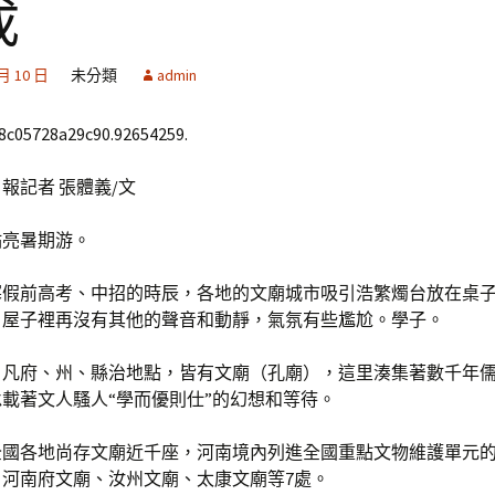
成
 月 10 日
未分類
admin
68c05728a29c90.92654259.
報記者 張體義/文
點亮暑期游。
寒假前高考、中招的時辰，各地的文廟城市吸引浩繁燭台放在桌
，屋子裡再沒有其他的聲音和動靜，氣氛有些尷尬。學子。
，凡府、州、縣治地點，皆有文廟（孔廟），這里湊集著數千年
載著文人騷人“學而優則仕”的幻想和等待。
全國各地尚存文廟近千座，河南境內列進全國重點文物維護單元
、河南府文廟、汝州文廟、太康文廟等7處。