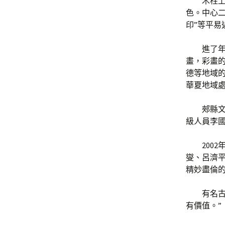
木柱
色。中心二
印”等平易
進了年
畫，彩畫
德等地域的
華夏地域
郟縣文
級人員李
200
燮、呂濟
精妙盡倫的
有名
有價值。”