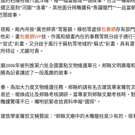
上面的石雕柱礎八面浮雕，每一幅畫都是一個故事，包含一種期
礎正面刻“河圖”“洛書”，其他面分辨雕鏤有“魚躍龍門”“一品當朝
近間故事。
夜殿，殿內吊掛“萬世師表”等匾額，檁枋等處保
包養網
存有部門
的色彩、畫
包養網VIP
技、作風和繪畫內在的事務等既分歧于通行
“官式”彩畫，又分歧于風行于蘇杭等地域的“蘇式”彩畫，具有濃
處所特征，尤顯可貴。
廟2006年被列進第六批全國重點文物維護單元。郟縣文明廣電
國勝為記者講述了一段風趣的故事。
2年春，為加大力度文物維護任務，郟縣約請有名古建筑專家羅哲
平易近、楊煥成比及郟縣考核調研。當專家到郟縣文廟考核時，
雕鏤驚嘆不已，囑咐抓緊收拾資料申報“國保”。
古建筑學家羅哲文稱贊說：“郟縣文廟中的木雕龍柱是少有的，很