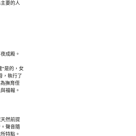
縣主要的人
年夜成殿。
龍“是的，女
母，執行了
子為撫育侄
義與福報。
域天然前提
音。聲音隨
處所特點。