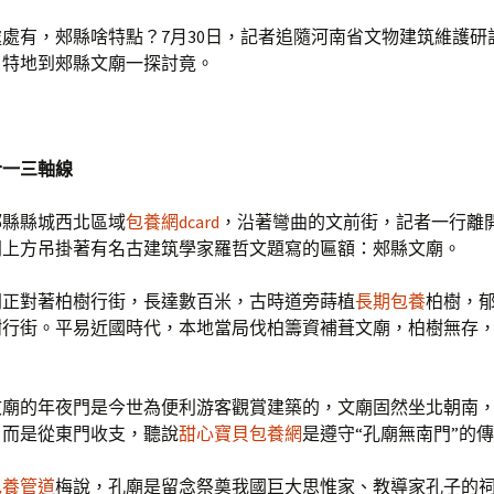
處處有，郟縣啥特點？7月30日，記者追隨河南省文物建筑維護研
，特地到郟縣文廟一探討竟。
合一三軸線
郟縣縣城西北區域
包養網dcard
，沿著彎曲的文前街，記者一行離
門上方吊掛著有名古建筑學家羅哲文題寫的匾額：郟縣文廟。
門正對著柏樹行街，長達數百米，古時道旁蒔植
長期包養
柏樹，
樹行街。平易近國時代，本地當局伐柏籌資補葺文廟，柏樹無存
。
文廟的年夜門是今世為便利游客觀賞建築的，文廟固然坐北朝南
，而是從東門收支，聽說
甜心寶貝包養網
是遵守“孔廟無南門”的
包養管道
梅說，孔廟是留念祭奠我國巨大思惟家、教導家孔子的