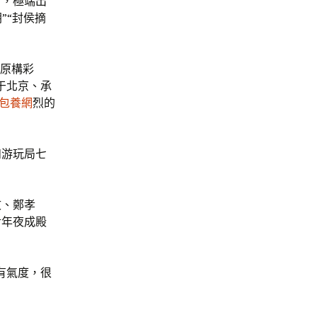
盼，極端出
”“封侯摘
原構彩
于北京、承
包養網
烈的
和游玩局七
文、鄭孝
對年夜成殿
有氣度，很