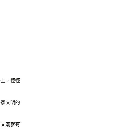
子上，輕輕
儒家文明的
的文廟就有