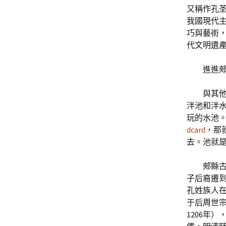
又稱作孔
我國現代
巧與藝術
代文明遺
進進
與其
泮池和泮
玩的水池
dcard
，那
去。池就
郟縣
子后裔遷到
孔姓族人
于后周世宗
1206年