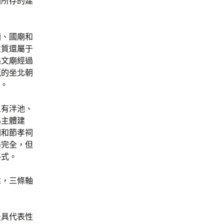
朝所存的建
廟、國廟和
性質還屬于
縣文廟經過
範的坐北朝
群。
上有泮池、
為主體建
祠和節孝祠
局完全，但
格式。
偉，三條軸
最具代表性