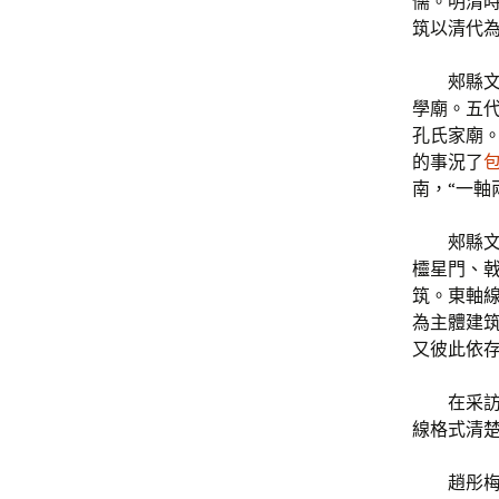
儒。明清時
筑以清代
郟縣
學廟。五
孔氏家廟
的事況了
南，“一軸
郟縣
欞星門、
筑。東軸
為主體建
又彼此依
在采
線格式清
趙彤