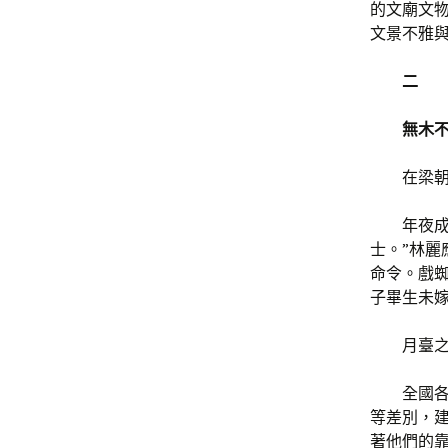
的文廟文
文景不雅
二
無木
在梁
年夜成
士。”林麗
命令。戲蜘
子畢生未
月臺
全國
等差別，
著他們的