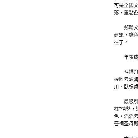
可是全國
落，重點
郟縣文
建筑，綠
往了。
年夜
斗拱
透雕云波
川、臥榻
最吸引
柱”情勢
色，滔滔
晉祠圣母