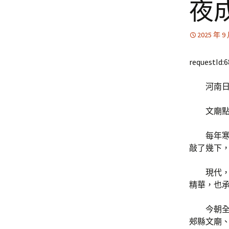
夜
2025 年 9
requestId:
河南日
文廟
每年
敲了幾下
現代
精華，也承
今朝
郟縣文廟