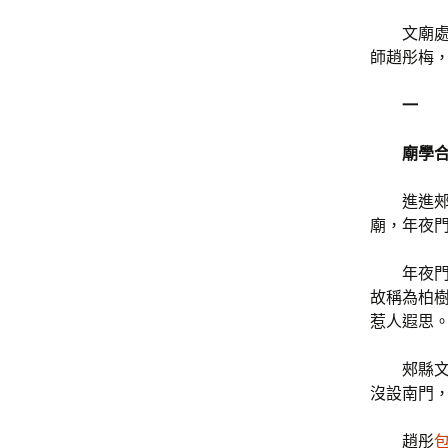
文廟
師趙彤梅
一
廟學
進進
廟，年夜
年夜
故稱為柏
惹人遐思
郟縣
沒設南門
趙彤