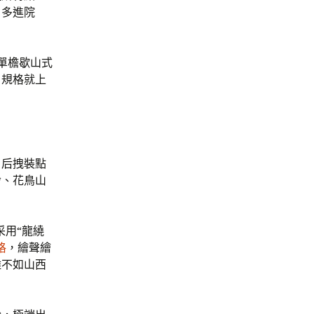
，多進院
為單檐歇山式
，規格就上
，后拽裝點
舍、花鳥山
采用“龍繞
格
，繪聲繪
雖不如山西