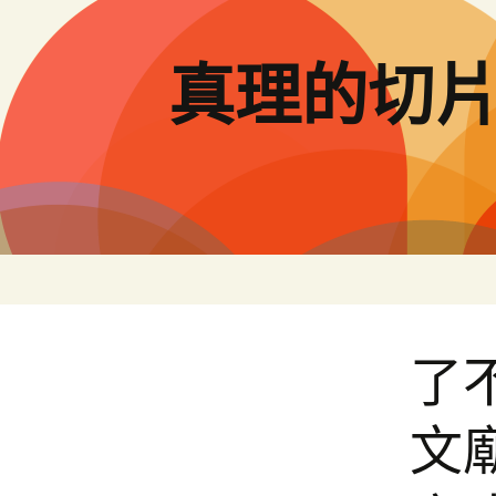
跳
至
主
真理的切
要
內
容
了
文