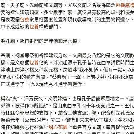
圣廟、夫子廟、先師廟和文廟等，尤以文廟之名最為廣泛
包養感
主要的禮法建筑類型，多少數字浩繁，廣泛具有較高的規制和優
，是表現儒
包養
家思惟國度位置和現代教導軌制的主要物資遺存
產中不成或缺的
包養
構成部門。
郟縣孔廟，起首離開的是泮池和泮水橋。
他宗廟、祠堂等祭祀祈拜建筑分歧，文廟最為凸起的是它的文明
水橋，是文廟獨
包養
佔的。泮池起源于孔子昔時在曲阜講授時門
。泮池上的泮水橋又稱狀元橋，跨過泮“我不知道，但有一點可以
就是和小姐的婚約有關。”蔡修應了一聲，上前扶著小姐往不遠處
是正式進學了，所以現代秀才進學叫進泮。
古稱為“夾”，汗青長久，文明綿連，也是孔子后裔聚居地之一。
郟縣，被稱作“郟縣派”，是山東曲阜孔府十年夜支派之一。五
在時任縣令郭忠恕的支撐下，結合其他支派宗親，配合創立孔氏
顯德元年（公元954年）完工，惋惜北宋末年毀于烽火。金泰和
），時任知縣張志行在舊址
甜心花園
上重建官方文廟，奉旨提倡大