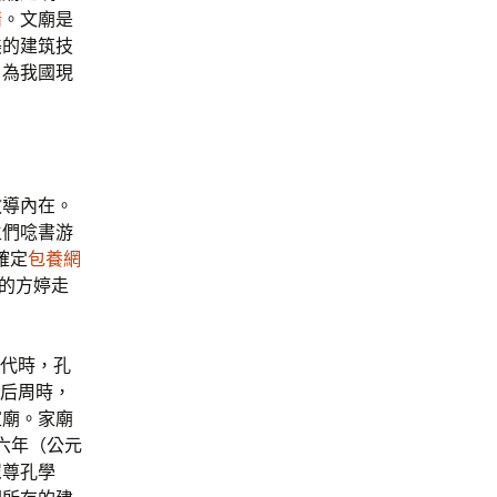
情
。文廟是
美的建筑技
，為我國現
教導內在。
生們唸書游
確定
包養網
的方婷走
唐代時，孔
代后周時，
家廟。家廟
六年（公元
眾尊孔學