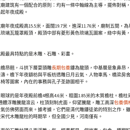
文廟建筑有一個配合的原則：均有一條中軸線為主導，擺佈對稱
凸起年夜成殿。
廟年夜成殿高15.5米，面闊19.7米，進深11.76米，廟制五間，
色琉璃瓦籠罩殿頂，殿頂中部有菱形黃色琉璃瓦圖案，綠中有黃
成殿最具特點的是木雕、石雕、彩畫。
飛檐昂翹，斗拱下層耍頭雕
長期包養
鏤為龍頭，中基層是象鼻昂
海濤。檐下年夜額枋與平板枋透雕日月云氣、人物車馬、橋梁房
桌椅等圖案，內在的事務與孔子圣跡圖相干。
眼球的是年夜殿前檐4根高4.6米、粗圍1.85米的木質檐柱。檐柱
，通體浮雕騰龍滾云，柱頂刻制虎面，仰望騰龍，雕工高深
包養價
云氣仿佛劈面而來。據考據，它們是清代雕鏤徒弟的特別之作，
殿宋代木雕龍柱的時期早，但全國少見，河南僅有。