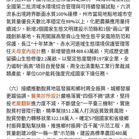
全國第二批流域水環境綜合管理與可持續發展試點。六洪
流系出境跨界斷面水質100%達標，州市當局地點地城市空
氣質量優良天數比率穩定在98%以上，化肥農藥應用量持
續減少。新增2個國家生態文明建設示范縣和1個“兩山”實
踐創新基地。有用開展高黎貢山生物生態平安風險防范和
保護、長江“十年禁漁”、赤水河道域生態環境保護管理等
任
天母室內設計
務，新增營造林488.63萬畝，完成歷史遺
留礦山生態修復2.2萬畝。以堅定態度關停197家企業，全
力遏制“兩高”項目自覺發展，周全出清重點工業行業裁減
類產能，單位GDP能耗強度完成國家下達任務。
（六）接續推動脫貧地區發展和鄉村周全振興，城鄉發展
更趨協調。
醫美診所設計
嚴格落實“四個不摘”請求，堅持
投
老屋翻新
進力度不減，不斷健全“一平臺三機制”，實施
脫貧村晉陞行動，精準幫扶51.2萬人打消返貧致貧風險，
脫貧勞動力轉移就業322.18萬人。確定57個國家和省級鄉
村振興重點幫扶縣，推進鄉村振興“百千萬”示范工程，高
質量創建20個“一縣一業”示范縣，建設高標準農田480萬