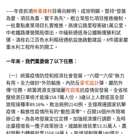
——年夜抓項
無毒建材
目導向鮮明、成效明顯。堅持“發展
為要、項目為重、實干為先”，樹立常態化項目推進機制，
一批重點產業項目扎實推進，高速公路里程衝破1萬公里，
中老鐵路運營開局傑出，中緬新通道海公鐵聯運勝利試
運，滇桂右江百色水利樞紐通航設施啟動建設，8件國家嚴
重水利工程所有的開工。
一年來，我們重要做了以下任務：
（一）統籌疫情防控和經濟社會發展，“六穩”“六保”無力
有用。全力做好“外防輸進、內防反
豪宅設計
彈、嚴防外
傳”任務，統籌資源支撐瑞麗
侘寂風
抗疫情促發展，全省核
酸檢測日單檢才能達158.7萬人份，3歲以上人群疫苗全部
旅程接種率89.16%，救治病例2142例，支撐周邊國家抗擊
疫情，輸進性疫情所有的“動態清零”。召開16個州市現場
辦公會，為各地發展定位定標。加強經濟運行調節，及時
出臺穩增長一攬子政策辦法。城鎮新增就業53.31萬人，農
村勞動力轉移就業1558.19萬人。新增減稅降費180億元，