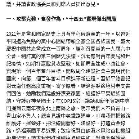
議，并請省政協委員和列席人員提出意見。
一、攻堅克難，奮發作為，“十四五”實現傑出開局
2021年是黨和國家歷史上具有里程碑意義的一年。以習近
平同道為焦點的黨中心團結帶領全黨全國各族國民，盛大
慶祝中國共產黨成立一百周年，勝利召開黨的十九屆六中
全會、制訂黨的第三個歷史決議，沉著應對百年變局和世
紀疫情，如期打贏脫貧攻堅戰，如期周全建成小康社會、
實現第一個百年奮斗目標，開啟周全建設社會主義現代化
國家、向第二個百年奮斗目標進軍新征程。習近平總書記
對云南任務高度重視、寄予厚看，給滄源縣邊境村老支書
們回信，勉勵我們建設好漂亮家園，維護好平易近族團
結，守護好神圣國土；在COP15宗旨講話和新年賀詞中專
門提到云南年夜象北上南歸之旅，明示我們人不負青山、
青山定不負人；親自見證中老鐵路通車，叮囑我們把鐵路
維護好、運營好，把沿線開發好、建設好，打造黃金線
路，造福兩國平易近眾；致信祝賀白鶴灘水電站首批機組
投產發電，請求我們推進碳達峰碳中和；對滇池保護管