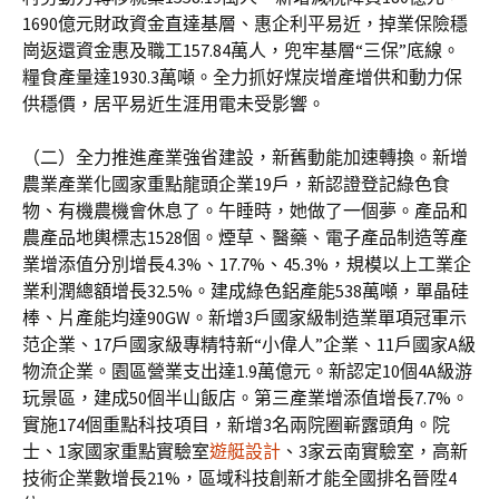
1690億元財政資金直達基層、惠企利平易近，掉業保險穩
崗返還資金惠及職工157.84萬人，兜牢基層“三保”底線。
糧食產量達1930.3萬噸。全力抓好煤炭增產增供和動力保
供穩價，居平易近生涯用電未受影響。
（二）全力推進產業強省建設，新舊動能加速轉換。新增
農業產業化國家重點龍頭企業19戶，新認證登記綠色食
物、有機農機會休息了。午睡時，她做了一個夢。產品和
農產品地輿標志1528個。煙草、醫藥、電子產品制造等產
業增添值分別增長4.3%、17.7%、45.3%，規模以上工業企
業利潤總額增長32.5%。建成綠色鋁產能538萬噸，單晶硅
棒、片產能均達90GW。新增3戶國家級制造業單項冠軍示
范企業、17戶國家級專精特新“小偉人”企業、11戶國家A級
物流企業。園區營業支出達1.9萬億元。新認定10個4A級游
玩景區，建成50個半山飯店。第三產業增添值增長7.7%。
實施174個重點科技項目，新增3名兩院圈嶄露頭角。院
士、1家國家重點實驗室
遊艇設計
、3家云南實驗室，高新
技術企業數增長21%，區域科技創新才能全國排名晉陞4