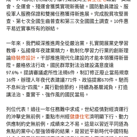
會、全運會、殘運會獲獎實現新衝破。國防動員建設、服
役軍人服務保證和雙擁任務獲得新進展。完成脫貧攻堅普
查、第七次全國生齒普查和第三次全國國土調查。10件惠
平易近實事所有的辦結。
一年來，我們縱深推進周全從嚴治黨，扎實開展黨史學習
教導，弘揚偉年夜建黨精力，軌制化學習力行黨的創新理
論
綠裝修設計
，干部推進現代化建設的才能本領獲得新晉
陞。嚴格依法行政，國民群眾對法治建設滿意度達
97.6%。提請審議處所性法規6件，制訂修正廢止當局規章
16件，辦理人年夜代表建議771件、政協提案670件。馳而
不息糾治“四風”，厲行勤儉節約，持續為基層減負，打造
講法治、重實干、強作風的國民當局。
列位代表！過往一年任務難中求成，世紀疫情對經濟運行
的沖擊史無前例，重點市州經
健康住宅
濟明顯下行、動力
供應制約史無前例，成績來之不易。這是以習近平同道為
焦點的黨中心堅強領導的結果，是習近平新時代中國特點