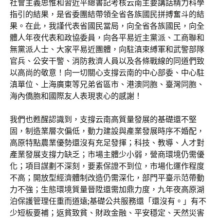
社會主義思惟和習近平總書記考核云南主要講話精力科學
指引的結果，是省委團結帶領全省各族國民拼搏奮斗的結
果。在此，我謹代表省國民當局，向全省各族國民，向全
體人年夜代表和政協委員，向各平易近主黨派、工商聯和
無黨派人士、大家平易近團體，向駐滇束縛軍和武警部隊
官兵、公安干警、消防救濟人員以及各條戰線的同道們致
以高尚的敬意！向一切關心支撐云南的中心部委、中心駐
滇單位、上海廣東等兄弟省區市、港澳同胞、臺灣同胞、
海內僑胞和國際友人表現衷心的感謝！
我們也甦醒認識到，支撐云南高質量發展的基礎還不堅
固，制造業層次偏低，動力建設與產業發展時序不婚配，
高原特點農業優勢還沒有充足發揮；科技、教導、人才對
產業發展支撐力缺乏；市場主體少小弱，營商環境仍需優
化；項目謀劃不深刻，要素保證不到位，市場化運作程度
不高；開放型經濟體制改造仍需深化，部門平臺示范帶動
力不強；生態環境質量晉陞還需加鼎力度，九年夜高原湖
泊保護管理任重而道遠;基礎公共服務還「還沒有。」有不
少短板要補；返貧致貧、財政金融、平安穩定、天然災害