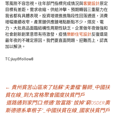
等風險不容忽視。往年部門指標完成情況與
客變設計
原定
目標有差距。需求收縮、供給沖擊、預期轉弱三重壓力在
我省都有具體表現，投資增速進進階段性回落通道，消費
增幅連續收窄，產業鏈供應鏈堵點斷點不少，煤炭、電
力、大批商品面臨結構性周期性缺乏，企業做年夜做強和
社會創新創業意愿有待激發，疫情
樂齡住宅設計
反復還是
最年夜的不確定原因。我們要直面問題、迎難而上，認真
加以解決。
TC:jiuyi9follow8
文
←
貴州貧苦山區來了姑蘇“夫妻檔”醫師_中國扶
貧在線_到九宮格聚會國度扶貧門戶
道路通到家門口:修通“致富路” 拔掉“窮OSDER奧
章
斯德德系車根子”_中國扶貧在線_國家扶貧門戶