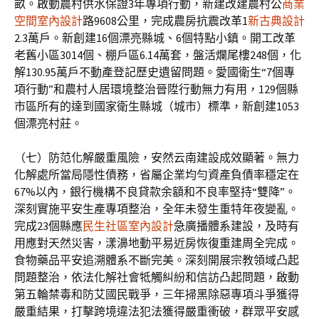
畝。啟動農村供水保證3年專項行動，新建改建農村公
商業
空間室內設計
路9608公里，完成農房抗震改革1
新古典設計
2.3萬戶。新創建16個漂亮縣城、6個特點小鎮。開工改革
老舊小區3014個、棚戶區6.14萬套，盤活爛尾樓248個，化
解130.95萬戶不動產登記歷史遺留問題。愛國衛生“7個專
項行動”和農村人居環境整治晉陞行動無力有用，129個縣
市區所有的達到國家衛生縣城（城市）標準，新創建1053
個漂亮村莊。
（七）防范化解嚴重風險，安然云南建設成效顯著。無力
化解處所當局隱性債務，省屬企業均勻資產負債率穩定在
67%以內，銀行機構不良貸款余額和不良率堅持“雙降”。
深刻實施平安生產專項整治，全年未發生重特年夜變亂。
完成23個縣應
民生社區室內設計
急廣播體系建設，及時有
用應對天然災害，漾濞地動平易近房恢復重建周全完成。
食物藥品平安追溯體系不斷完美。深刻開展宗教領域凸起
問題整治，依法化解社會牴觸糾紛和信訪凸起問題，啟動
第五輪禁毒和防艾國民戰爭，三年掃黑除惡專項斗爭獲得
嚴重結果，打擊跨境違法犯法獲得嚴重衝破，群眾平安感