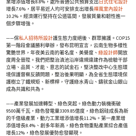
業增添值增長8.8%，處所普通公共預算支出
日式住宅設計
增長7.6%，居平易近人均可安排支出增長
禪風室內設計
10.2%。經濟運行堅持在公道區間，發展質量和韌性進一
個步驟增強。
——保
私人招待所設計
護生態力度絕後、群眾擁護。COP15
第一階段會議勝利舉辦，發布昆明宣言，云南生物多樣性
驚艷世界，年夜美云南的著名度、美譽度、
綠設計師
開放
度周全晉陞。我們把整治滇池沿岸違規違建作為檢驗干部
立場、品質、才能、意志的試金石，堅決整改中心生態環
境保護督察反饋問題，整治後果明顯，為全省生態環境保
護樹立了鐵規矩、新標桿，守護綠水青山、鑄就金山銀山
成為共識和共為。
——產業發展加速轉型、綠色突起。綠色動力裝機衝破
9500萬千瓦，綠色發電量3309.85億度，綠色鋁硅成長為新
的千億級產業，動力工業增添值增長11.2%。第一產業增
添值增長8.4%、創多年新高，綠色食物重點產業綜合產值
增長12%，綠色發展優勢愈發顯現。