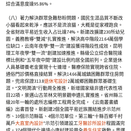
綜合滿意度達95.86%。
（八）著力解決群眾急難愁盼問題，國民生涯品質不斷改
小貓看起來乾淨，應該不是流浪貓，大概是從家裡跑良。
全省財政平易近生收入占比達74%。新建改擴建230所幼兒
園，義務教導“雙減”扎實推進，解決高中階段21.64萬個學
位缺口，云南年夜學“雙一流”建設獲得階段性成效，昆明
理工年夜學“雙一流”創建加速推進。縣級公立綜合醫院達
標比例和“五年夜中間”建設比例均居全國前列。企業退休
人員基礎養老金實現十七連增，醫療保險實現跨省住院、
通俗門診價格直接結算。解決14.66萬城鎮困難群眾住房問
題，兜底保證313.8
退休宅設計
2萬城鄉困難群眾基礎生
涯。“文明潤滇”行動周全推進，新增國家級非遺代表性項
目22項，景邁山古茶林文明景觀申遺扎實推進，省州縣三
級20年一輪的處所志編修工程周全完成，《云南叢書續
編》出書首發。新創建2個全國平易近族團結進步示范州
市、10個示范縣區、4個示范單位，第三輪“十縣百鄉千村
萬戶
大直室內設計
”示范引領建設工
牙醫診所設計
程圓滿完
成，374個現代化邊境小康村建設周全
養生住宅
啟動。奧運