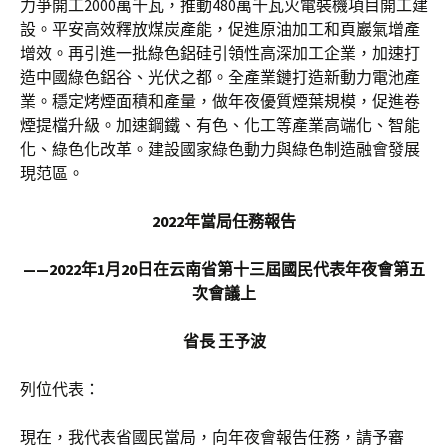
力爭開工2000萬千瓦，推動480萬千瓦火電裝機項目開工建
設。平安高效釋放煤炭產能，促進原油加工和頁巖氣增產
增效。再引進一批綠色鋁硅引領性高深加工企業，加速打
造中國綠色鋁谷、光伏之都。全產業鏈打造新動力電池產
業。穩定烤煙面積和產量，做年夜優質煙葉規模，促進卷
煙提檔升級。加速鋼鐵、有色、化工等產業高端化、智能
化、綠色化改革。建設國家綠色動力與綠色制造融會發展
現范區。
2022年當局任務報告
——2022年1月20日在云南省第十三屆國民代表年夜會第五
次會議上
省長 王予波
列位代表：
現在，我代表省國民當局，向年夜會報告任務，請予審