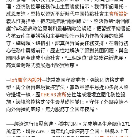
理、疫情防控等任務作出主要唆使指示。我們牢記囑托、
感恩奮進，堅持以習近平新時代中國特點社會主
會所設計
義思惟為指導，把忠誠擁護“兩個確立”、堅決做到“兩個維
護”作為最高政治原則和最基礎政治規矩，把習近平總書記
考核云南主要講話和主要唆使指示精力作為發展的總遵
守、總綱領、總指引，認真落實省委任務安排，在踐行初
心任務中勇毅前行，歷史性地解決了絕對貧困問題，與全
國同步周全建成小康社會，“三個定位”建設獲得新進展，
高質量跨越式發展邁出堅實程序。
—
loft風室內設計
—擔當為國守邊重擔、強邊固防格式重
塑。周全落實邊境管控辦法，黨政軍警平易近10多萬人堅
守邊境一線，歷
THE R3 寓所
史性建成邊境立體化防控設
施，邊境管控格式發生最基礎性變化。守住了外鄉疫情不
向外傳播的底線，無力服務了全國年夜局。
——經濟運行頂壓奮進、穩中加固。完成地區生產總值2.71
萬億元、增長7.3%，兩年均勻增速高于全國，規模以上工