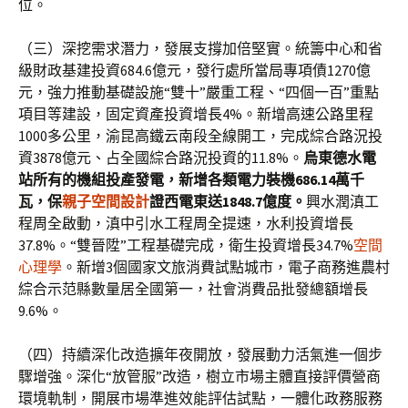
位。
（三）深挖需求潛力，發展支撐加倍堅實。統籌中心和省
級財政基建投資684.6億元，發行處所當局專項債1270億
元，強力推動基礎設施“雙十”嚴重工程、“四個一百”重點
項目等建設，固定資產投資增長4%。新增高速公路里程
1000多公里，渝昆高鐵云南段全線開工，完成綜合路況投
資3878億元、占全國綜合路況投資的11.8%。
烏東德水電
站所有的機組投產發電，新增各類電力裝機686.14萬千
瓦，保
親子空間設計
證西電東送1848.7億度。
興水潤滇工
程周全啟動，滇中引水工程周全提速，水利投資增長
37.8%。“雙晉陞”工程基礎完成，衛生投資增長34.7%
空間
心理學
。新增3個國家文旅消費試點城市，電子商務進農村
綜合示范縣數量居全國第一，社會消費品批發總額增長
9.6%。
（四）持續深化改造擴年夜開放，發展動力活氣進一個步
驟增強。深化“放管服”改造，樹立市場主體直接評價營商
環境軌制，開展市場準進效能評估試點，一體化政務服務