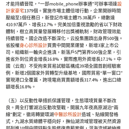
才能持續晉陞，“一部mobile_phone辦事通”可辦事項達
設
計家豪宅
1379個。實施市場主體倍增行動，企業開辦時間
壓縮至1個任務日，新登記市場主體75.38萬戶，總數達
410.97萬戶、增長12.7%。完美加倍重視激勵的省以下財政
體制，樹立高質量發展轉移付出獎補軌制，財政管理效能
持續晉陞。國企改造不斷深化，云投集團躋出身界500強。
省股權
身心診所設計
買賣中間開業運營，新增3家上市公
司。組織新一輪央企進滇，新落戶5門第界500強企業，引
進省外到位資金增長16.8%，實際應用外資增長17.1%。中
國（云南）不受拘束貿易試驗區構成39項全國首創經驗案
例，新增2個國家外貿轉型升級基地，國際貿易“單一窗口”
實現港口全覆蓋，跨境電商買賣額增長317.4%，進出口總
額增長16.8%。
（五）以反動性舉措抓保護管理，生態環境質量不斷改
良。周全打響湖泊反動攻堅戰，開展九年夜高原湖泊“兩
線”劃定，徹底轉變環湖
中醫診所設計
造城、貼線開發格
式，九湖水質總體平穩向好，撫仙湖流域管理被天然資源
部列進10個中國特點生態修復典範案例，洱海流域被納進