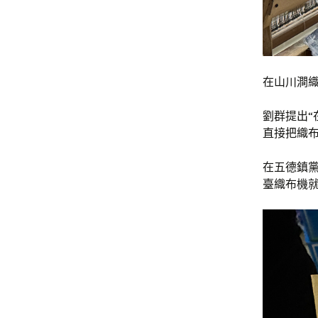
在山川澗織
劉群提出“
直接把織
在五德鎮黨
臺織布機