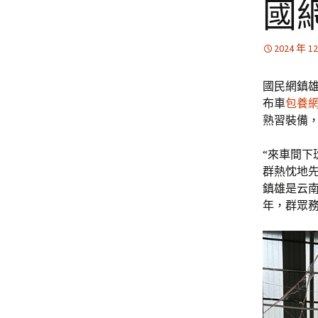
國
2024 年 1
國民網鎮雄
布車
包養
熟習裝備
“來車間下
群熱忱地先
鎮雄是云南
年，群眾務