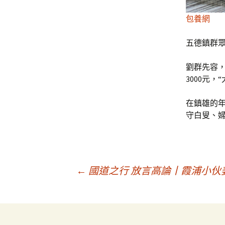
包養網
五德鎮群眾
劉群先容，
3000元
在鎮雄的年
守白叟、婦
文
←
國道之行 放言高論丨霞浦小伙
章