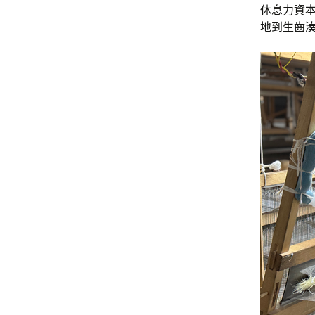
休息力資
地到生齒