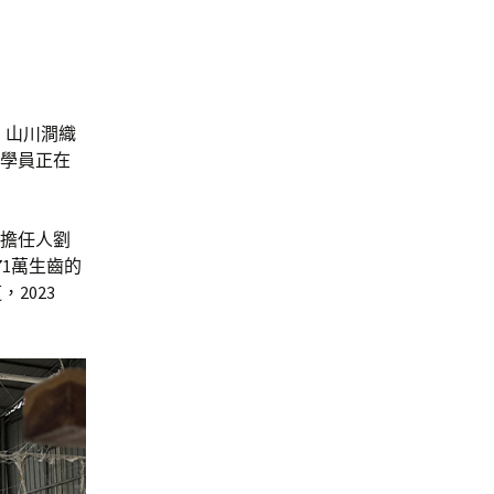
，山川澗織
新學員正在
”擔任人劉
1萬生齒的
2023