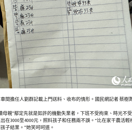
布車間擔任人劉群記載上門送料、收布的情形。國民網記者 蔡樹
讀母親”鄢定先就是如許的機動失業者，下班不受拘束、時光不
出在3000至4000元，照料孩子和任務兩不誤。“比在家干農活
孩子結業。”她笑呵呵道。