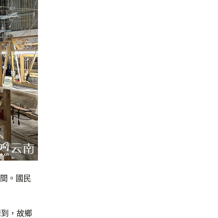
車間。國民
想到，故鄉