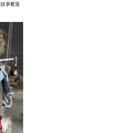
項目爭奪落