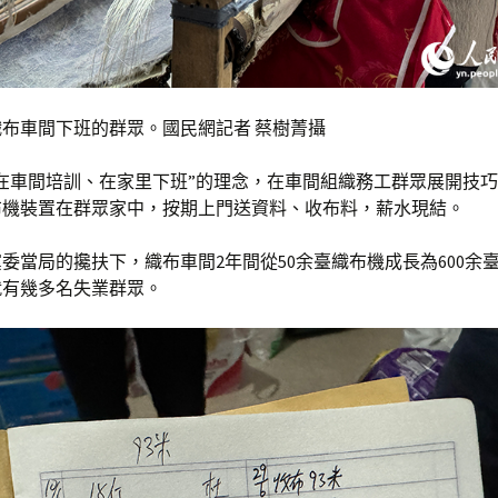
布車間下班的群眾。國民網記者 蔡樹菁攝
在車間培訓、在家里下班”的理念，在車間組織務工群眾展開技
布機裝置在群眾家中，按期上門送資料、收布料，薪水現結。
委當局的攙扶下，織布車間2年間從50余臺織布機成長為600余
就有幾多名失業群眾。