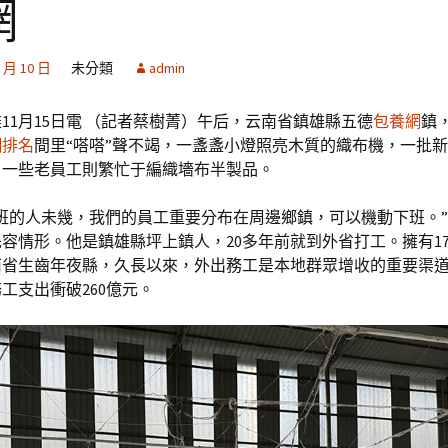
網
2 月 10 日
未分類
admin
11月15日電 （記者蔡樹菁）午后，云南省鎮雄縣五德
包養網
鎮
網排名
間里“嗒嗒”聲不竭，一盞盞小燈照亮木質的織布機，一批
，一些老員工則繁忙于編織墻布半製品。
班的人未幾，我們的員工重要分布在周邊鄉鎮，可以機動下班。
容情形。他是鎮雄縣坪上鎮人，20多年前就到外省打工。擁有17
省生齒年夜縣，久長以來，外出務工是本地群眾增收的重要渠道，
工支出衝破260億元。