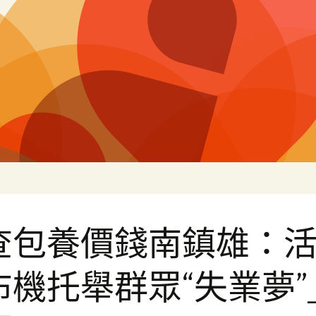
片
查包養價錢南鎮雄：
布機托舉群眾“失業夢”