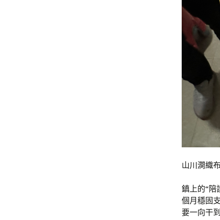
山川澗織
鎮上的“陪
個月穩固支
要一向干到