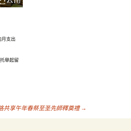
均月支出
殊托舉起留
格共享午年春祭至圣先師釋奠禮
→