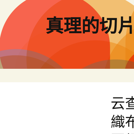
跳
至
主
真理的切
要
內
容
云
織