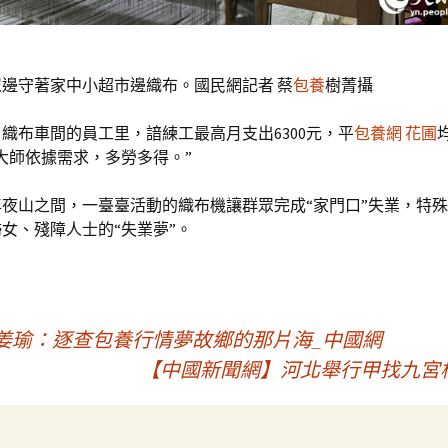
邊守著家中小超市邊織布。國民網記者 蔡
包養
樹菁攝
織布車間的員工里，諳練工最高月支出6300元，平
包養網 花圃
，“大師依據需求，多勞多得。”
夜山之間，一臺臺活動的織布機讓群眾完成“家門口”失業，特
女、殘障人士的“失業夢”。
姜瑜：逐查包養行情夢故鄉的那片海_中國網
【中國新聞網】河北舉行甲找九宮