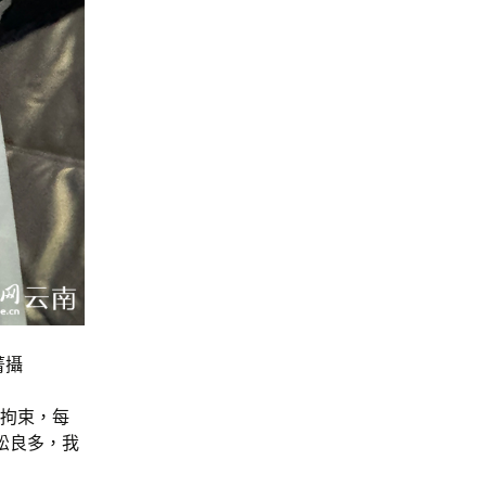
菁攝
受拘束，每
輕松良多，我