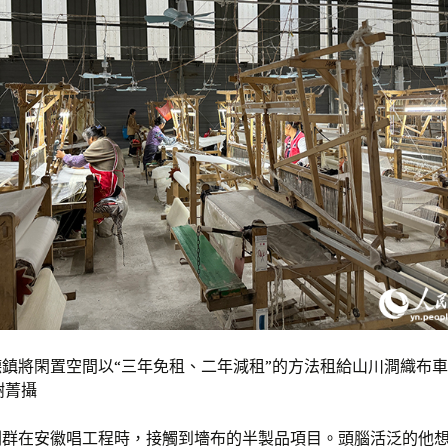
鎮將閑置空間以“三年免租、二年減租”的方法租給山川澗織布
樹菁攝
，劉群在安徽唱工程時，接觸到墻布的半製品項目。頭腦活泛的他