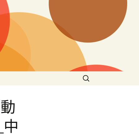
搜
尋
關
鍵
活動
字:
_中