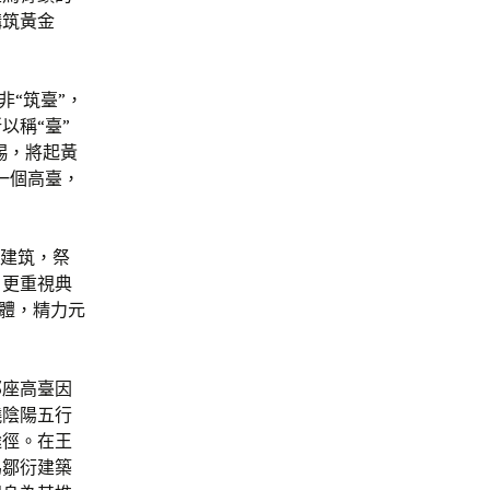
構筑黃金
。
非“筑臺”，
以稱“臺”
賜，將起黃
一個高臺，
的建筑，祭
，更重視典
一體，精力元
那座高臺因
曉陰陽五行
途徑。在王
為鄒衍建築