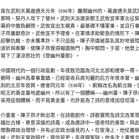
昂是在武則天萬歲通天元年（696年）離開幽州的，萬歲通天是武
。那時，契丹人攻下了營州。武則天派建安郡王武攸宜率軍北征
宜幕府中擔負顧問。武攸宜出生親貴，最基礎不懂軍事，並且行
陳子昂屢獻奇計，武攸宜不予理會。在軍情求助緊急的情形下，
驅迎擊仇敵，亦未獲準許。不只這般，陳子昂還被莫名其妙地晉
的波折與衝擊，使陳子昂覺得報國無門，胸中郁悶。于是，他登
，寫下了淒涼悲壯的《登幽州臺歌》。
是中國現代的一個行政區劃，年夜致范圍為河北北部和遼寧一帶
唐朝時，幽州為軍事重鎮，已經是收兵高句麗的后方年夜本營。
刻的北京年夜興。遼會同元年（938年），薊縣改名為薊北縣，
燕昭王的黃金臺地處幽州，所以有了一個體稱——幽州臺。陳子昂
中采用這個體稱，而不寫黃金臺，也許是為了詩的意境加倍坦蕩
一介墨客，陳子昂才幹出眾，在詩歌創作、詩歌實際及詩文改革
那雄壯古樸、寄意深遠的詩風，成為唐詩中一道奇特的景致。與
襟懷胸襟政治理想，并有必定政治遠見的人。在宦海上，他仗義
得掉。武則天當政時代，寵信苛吏，年夜興冤獄。他多次上書進