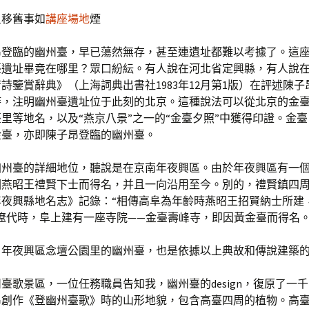
星移舊事如
講座場地
煙
昂登臨的幽州臺，早已蕩然無存，甚至連遺址都難以考據了。這
臺遺址畢竟在哪里？眾口紛紜。有人說在河北省定興縣，有人說
詩鑒賞辭典》（上海詞典出書社1983年12月第1版）在評述陳
時，注明幽州臺遺址位于此刻的北京。這種說法可以從北京的金
臺里等地名，以及“燕京八景”之一的“金臺夕照”中獲得印證。金
金臺，亦即陳子昂登臨的幽州臺。
幽州臺的詳細地位，聽說是在京南年夜興區。由於年夜興區有一個
因燕昭王禮賢下士而得名，并且一向沿用至今。別的，禮賢鎮四
年夜興縣地名志》記錄：“相傳高阜為年齡時燕昭王招賢納士所建
遼代時，阜上建有一座寺院——金臺壽峰寺，即因黃金臺而得名
，年夜興區念壇公園里的幽州臺，也是依據以上典故和傳說建築
臺歌景區，一位任務職員告知我，幽州臺的design，復原了一
昂創作《登幽州臺歌》時的山形地貌，包含高臺四周的植物。高