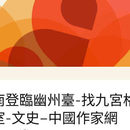
片
南登臨幽州臺-找九宮
室-文史–中國作家網