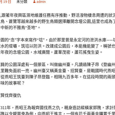
 月 19 日
未分類
admin
來,跟著年夜興區濕地維護任務有序推動，野活潑物棲息周遭的狀況
木鳥、蒼鷺等越來越多的野生鳥類選擇離開念壇公園,這里也成為
中新的不雅鳥“圣地”。
園的“念”字本來寫作“埝”，由於那里曾是永定河的泄洪水庫——
擋水的堤壩，筑埝以防洪。改建成公園后，本能機能變了，稱號
偌年夜的念壇公園，水域廣闊，蘆葦茂密，蘆花搖曳生姿。
葳蕤的公園深處有一個景區，叫做幽州臺。凡讀過陳子昂《登幽
這里難免面前一亮。幽州臺又稱黃金臺、招賢臺，是戰國時代燕
。從燕昭王筑臺到陳子昂登臨，相隔九百多年。在這段時間的兩
尋味的故事呢？
招賢伐齊復仇
前311年，燕昭王為報齊國伐燕之仇，親身造訪縱橫家郭隗，求計
郭隗以令嬡買骨為例，向燕昭王進言，一個肯花千兩黃金購置千