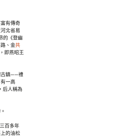
座富有傳奇
在河北省易
子昂的《登幽
臺路、金
共
臺，即燕昭王
古鎮——禮
周有一高
，后人稱為
。
的。
千三百多年
臺上的油松