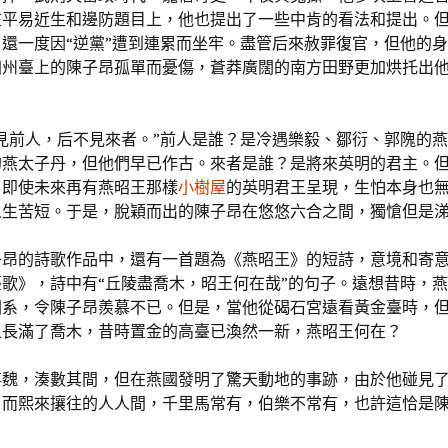
在平易近生和邊防題目上，他也提出了一些中肯的看法和提出。
還一度因“逆黨”遭到連累而坐牢。盡管后來赦罪復官，但他的
幽州臺上的陳子昂孤單而憂傷，蒼莽廣闊的南方田野更加烘托出
不見前人，后不見來者。”前人是誰？是冷遇樂毅、鄒衍、郭隗的
的燕太子丹，但他們早已作古。來者是誰？是將來英明的君主。
？即使未來再有燕昭王那樣
小樹屋
的英明君王呈現，生怕本身也
人生苦短。于是，脫穎而出的陳子昂在悠悠六合之間，獨愴但是
子昂的詩歌作品中，還有一首題為《燕昭王》的短詩，意境和寄
歌》，詩中有“丘陵盡喬木，昭王何在哉”的句子。遠想昔時，
關系，令陳子昂羨慕不已。但是，當他從碣石宮遠看黃金臺時，
上長滿了喬木，昔時置金的高臺已渙然一新，燕昭王何在？
事魏，湊數其間，但在燕國發明了驚天動地的事跡，由於他碰見
。而熙來攘往的人人間，千里馬常有，伯樂不常有，也許這恰是