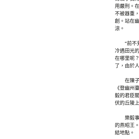
用嚴刑。
不被器重，
創。站在
涼。
“前
冷遇田光
在哪里呢
了，由於
在陳
《登幽州臺
毅的君臣
伏的丘陵
樂毅
的燕昭王
結地點。