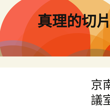
跳
至
主
真理的切
要
內
容
京
議