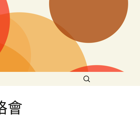
搜
尋
關
鍵
格會
字: