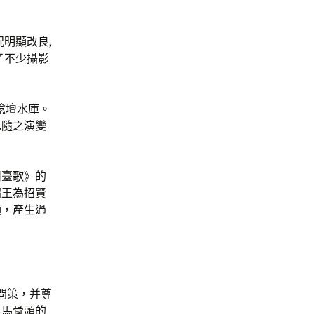
明顯改良,
了不少攝影
埝壇水庫。
也隨之演變
州臺歌》的
昭王為招賢
頭，產生過
問策，并尊
里馬骨頭的