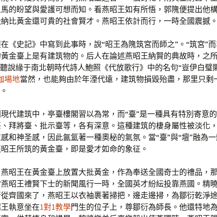
里馬的盼望與愛護可想而知。看燕昭王如有所悟，郭隗便提出他
吸納比黃金還可貴的社會賢才。燕昭王依計而行，一時全國震撼
在《史記》中寫到此事時，說“昭王為隗筑宮而師之”。“筑宮”而
黃金臺上是有建筑物的。后人在論述燕昭王納賢的典故時，之所
，聽說緣于南北朝時代詩人鮑照《代放歌行》中的名句“豈伊白璧
伽場地
當然，也能夠由於年湮代遠，建筑物損毀殆盡，那里只剩
”。
國現代建筑中，亭臺樓閣習以為常，而“臺”是一種具有特別寄意
臺、拜將臺、批示臺等，各有深意。這種建筑的棲身屬性被淡化
感和神圣感，因此氤氳著一種奧秘的氣氛。當“臺”與“壇”融為
燕昭王所筑的黃金臺，即是愛才如命的象征。
，燕昭王在黃金臺上放置大批黃金，作為奉送全國奇士的禮品，
當燕昭王禮賢下士的新聞風行一時，全國英才紛紜投靠燕國。精
衍從齊國來了，燕昭王以衣袖裹著掃把，邊走邊掃，為鄒衍乾淨
昭王執意坐在
1對1教學
門生的位子上，尊鄒衍為師長。他還特地