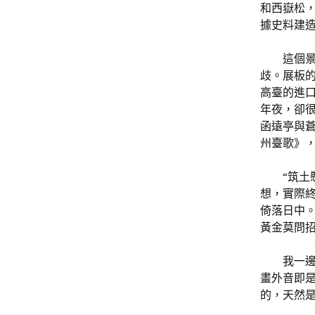
和西嶽松
據史料建
這個
歧。展板
高臺的進
年夜，卻
函遠亭與
州臺歌》
“筑
想，實際
倚落日中
黃金莫問
我一
畫外音即是
的，天然