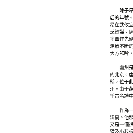
陳子
后的年號
昂在武攸
乏智謀。
率軍作先
連續不斷
大方悲吟
幽州
的北京。
縣，位于此
州。由于
千古名詩
作為
建樹。他
又是一個
臂及小我