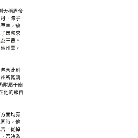
則天稱周帝
契丹，陳子
事草率，缺
陳子昂懇求
陞為軍曹。
上幽州臺，
，包含此刻
幽州所轄薊
仍附屬于幽
在他的那首
。
等方面均有
此同時，他
執言，從掉
言，否決濫