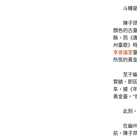
斗轉
陳子
顏色的古
縣，而《唐
州臺歌》
享會議室
所筑的黃
至于
賢鎮，即
阜，據《
黃金臺。”
此刻
在幽州
前，陳子