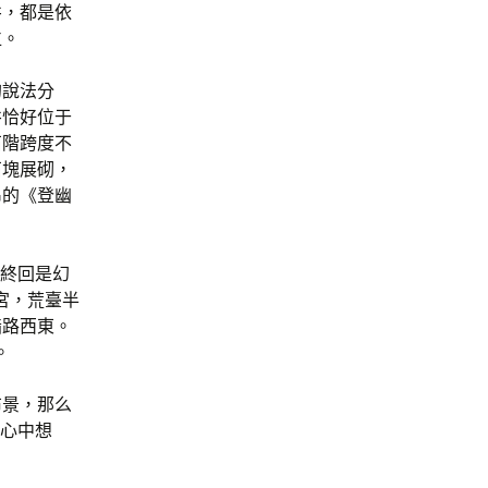
井，都是依
位。
的說法分
井恰好位于
石階跨度不
石塊展砌，
昂的《登幽
想終回是幻
宮，荒臺半
指路西東。
。
布景，那么
”心中想