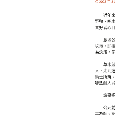
2025 年 3
近年
野鴨、啄
喜好者心目
念壇公
埝壇，即
為念壇。
草木
人，走到
納士所筑
哪些耐人
筑臺
公元
其為師。