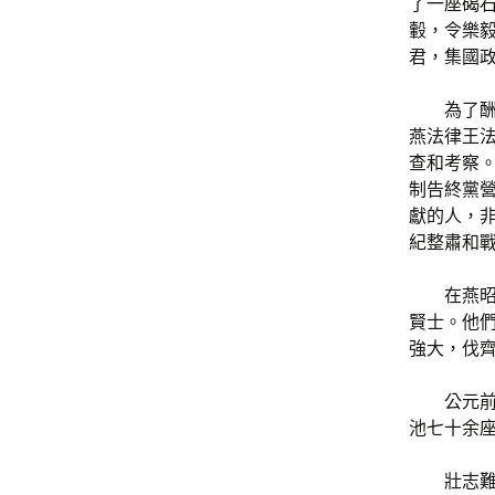
了一座碣
轂，令樂
君，集國
為了
燕法律王
查和考察。
制告終黨
獻的人，
紀整肅和
在燕
賢士。他
強大，伐
公元
池七十余
壯志