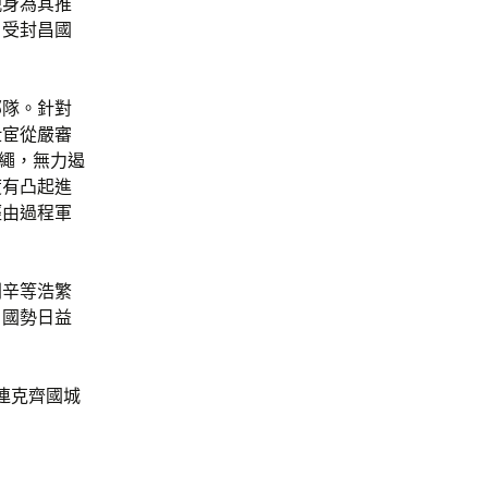
親身為其推
，受封昌國
部隊。針對
仕宦從嚴審
準繩，無力遏
度有凸起進
經由過程軍
劇辛等浩繁
，國勢日益
連克齊國城