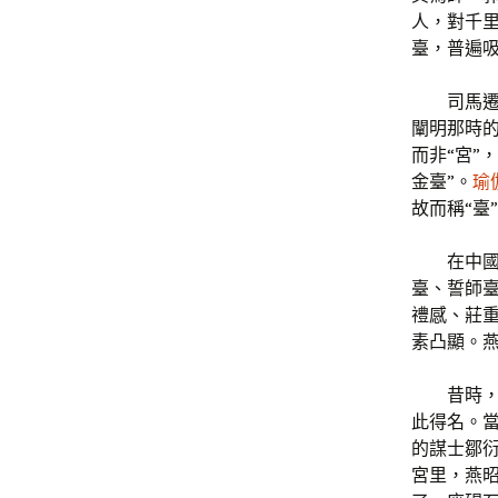
人，對千
臺，普遍
司馬遷
闡明那時的
而非“宮”
金臺”。
瑜
故而稱“臺
在中
臺、誓師
禮感、莊重
素凸顯。
昔時
此得名。
的謀士鄒
宮里，燕