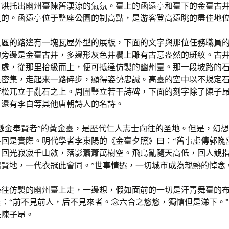
，烘托出幽州臺陳舊淒涼的氣氛。臺上的函遠亭和臺下的金臺古
造的。函遠亭位于整座公園的制高點，是游客登高遠眺的盡佳地
景區的路邊有一塊瓦屋外型的展板，下面的文字與那位任務職員
的旁邊是金臺古井，多邊形灰色井欄上雕有古意盎然的斑紋。古
口處，從那里拾級而上，便可抵達仿製的幽州臺。那一段坡路的
很密集，走起來一路碎步，顯得姿勢忠誠。高臺的空中以不規定
蒼松兀立于亂石之上。周圍豎立若干詩碑，下面的刻字除了陳子
，還有李白等其他唐朝詩人的名詩。
土懸金奉賢者”的黃金臺，是歷代仁人志士向往的圣地。但是，幻
終回是實際。明代學者李東陽的《金臺夕照》曰：“舊事虛傳郭隗
。回光寂寂千山斂，落影蕭蕭萬樹空。飛鳥亂隨天高低，回人競
招賢地，一代衣冠此會同。”世事情遷，一切城市成為親熱的悼念
邊往仿製的幽州臺上走，一邊想，假如面前的一切是汗青舞臺的
：“前不見前人，后不見來者。念六合之悠悠，獨愴但是涕下。
是陳子昂。