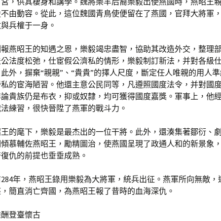
石宮，供其棲身和講學。魏將樂羊后裔樂毅出使燕國時，燕昭王
毅不由動容。從此，這位魏國青鳥使便留在了燕國，官拜大將軍
政與兵權于一身。
酬報燕昭王的知遇之恩，樂毅竭忠盡智，協助其改造外交，整理
法公法度松弛，仕宦假公濟私的情形，樂毅制訂新法，并對各級
此外，摒棄“親親”、“貴貴”的擇人尺度，斷定任人唯親的用人
營私的宦海陋習。他還主意公民同等，凡遵照國度法令，并對國
非論貴族仍是布衣，抑或奴隸，均可獲得國度嘉獎。軍事上，他
戰法練習，很快晉陞了燕軍的戰斗力。
昭王的麾下，樂毅是最杰出的一位干將。此外，還湊集著鄒衍、
們傾慕輔佐燕昭王，勵精圖治，使燕國呈現了政通人和的新景象
齊復仇的前提也垂垂成熟。
前284年，燕昭王錄用樂毅為大將軍，統兵出征。燕軍所向無敵，
座，簡直消亡齊國，為燕昭王報了昔時的血海深仇。
難酬登臺懷古