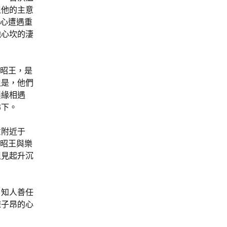
但他的主意
身心遭遇重
他心坎的淒
燕昭王，是
但是，他們
無緣相遇
涕下。
意附近于
燕昭王與樂
但見起升沉
了知人善任
陳子昂的心