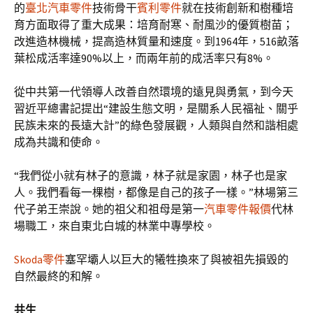
的
臺北汽車零件
技術骨干
賓利零件
就在技術創新和樹種培
育方面取得了重大成果：培育耐寒、耐風沙的優質樹苗；
改進造林機械，提高造林質量和速度。到1964年，516畝落
葉松成活率達90%以上，而兩年前的成活率只有8%。
從中共第一代領導人改善自然環境的遠見與勇氣，到今天
習近平總書記提出“建設生態文明，是關系人民福祉、關乎
民族未來的長遠大計”的綠色發展觀，人類與自然和諧相處
成為共識和使命。
“我們從小就有林子的意識，林子就是家園，林子也是家
人。我們看每一棵樹，都像是自己的孩子一樣。”林場第三
代子弟王崇說。她的祖父和祖母是第一
汽車零件報價
代林
場職工，來自東北白城的林業中專學校。
Skoda零件
塞罕壩人以巨大的犧牲換來了與被祖先損毀的
自然最終的和解。
共生