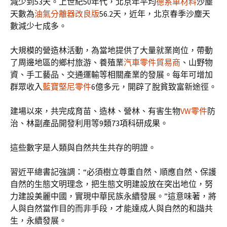
減少到53天。上世紀50年代，北京年平均
德系車材料
沙塵
天數為
油氣分離器改良版
56.2天，近年，北京春季沙塵天
數減少七成多。
大規模的營造林活動，為當地提供了大量就業崗位，帶動
了周邊地區的鄉村旅游、養殖業
汽車零件貿易商
、山野物
資、手工藝品、交通運輸等相關產業的發展。每年可增加
群眾收入
藍寶堅尼零件
6億多元，開辟了脫貧致富新途徑。
建場以來，共完成育苗、造林、營林、有害生物
VW零件
防
治、林副產品開發利用等9類73項科研成果。
這些數字是人類與自然共生共存的明證。
習近平總書記強調：“必須樹立尊重自然、順應自然、保護
自然的生態文明理念，把生態文明建設放在突出地位，努
力建設美麗中國，實現中華民族永續發展。”這意味著，將
人與自然當作目的而非手段，才能達成人與自然的和諧共
生，永續發展。