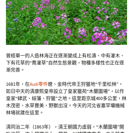
曾經單一的人造林海正在逐漸變成上有松濤、中有灌木、
下有花草的“喬灌草”自然生態景觀，物種多樣性也正在逐
漸完善。
1681年，在
Audi零件
遼、金時代帝王狩獵地“千里松林”，
如日中天的清康熙皇帝設立了皇家獵苑“木蘭圍場”，以作
皇家“肄武、綏藩、狩獵”之地。這里距京城400多公里，林
木茂密、水草豐美，野獸出沒。今天的河北省塞罕壩機械
林場就建在這里。
清同治二年（1863年），清王朝國力虛弱，“木蘭圍場”開