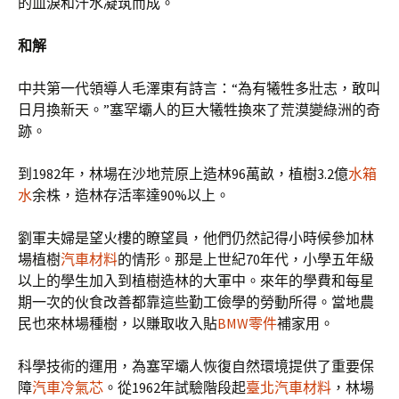
的血淚和汗水凝筑而成。
和解
中共第一代領導人毛澤東有詩言：“為有犧牲多壯志，敢叫
日月換新天。”塞罕壩人的巨大犧牲換來了荒漠變綠洲的奇
跡。
到1982年，林場在沙地荒原上造林96萬畝，植樹3.2億
水箱
水
余株，造林存活率達90%以上。
劉軍夫婦是望火樓的瞭望員，他們仍然記得小時候參加林
場植樹
汽車材料
的情形。那是上世紀70年代，小學五年級
以上的學生加入到植樹造林的大軍中。來年的學費和每星
期一次的伙食改善都靠這些勤工儉學的勞動所得。當地農
民也來林場種樹，以賺取收入貼
BMW零件
補家用。
科學技術的運用，為塞罕壩人恢復自然環境提供了重要保
障
汽車冷氣芯
。從1962年試驗階段起
臺北汽車材料
，林場