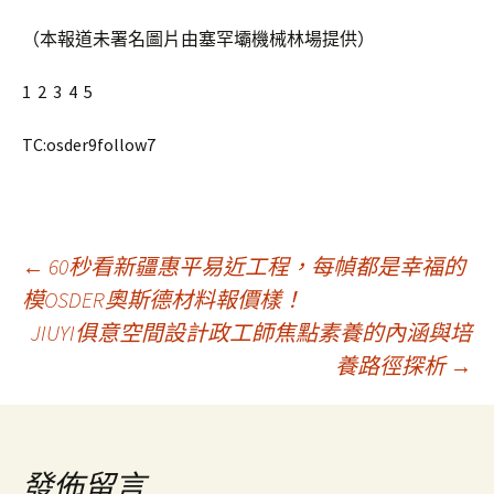
（本報道未署名圖片由塞罕壩機械林場提供）
1 2 3 4 5
TC:osder9follow7
文
←
60秒看新疆惠平易近工程，每幀都是幸福的
模OSDER奧斯德材料報價樣！
JIUYI俱意空間設計政工師焦點素養的內涵與培
章
養路徑探析
→
導
覽
發佈留言