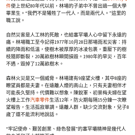
件
使上世紀80年代以前，林場的子弟中不曾出過一個大學
畢業生。“我們不是犧牲了一代人，而是兩代人。”這里的
職工說。
自然災害是人工林的死敵，也給塞罕壩人心中留下永遠的
痛。林場職工至今記得1977年10月28日那場雨淞災害：持
續的降雨和低溫，使樹木被厚厚的冰凌包裹，重壓下的樹
枝隨即斷裂，20萬畝樹林瞬間損毀。1980年的旱災，百年
不遇，毀掉了12萬畝樹木。
森林火災是又一個威脅。林場建有9座望火樓，其中8座的
瞭望員都是夫妻。在遠離人煙的高山上，只有夫妻相伴才
可能長久堅持。代價難以想象。陳銳軍、初景梅夫婦在望
火樓上工作
汽車零件
生活12年，防火期每隔15分鐘一次瞭
望報告，生活孤寂單調。遠離人群，缺少交流對象，兒子8
歲了還不能流利地說話。
“牢記使命、艱苦創業、綠色發展”的塞罕壩精神是幾代人