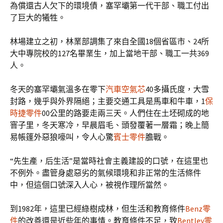
為償還古人欠下的環境債，塞罕壩第一代干部、職工付出
了巨大的犧牲。
林場建立之初，林業部調集了來自全國18個省區市、24所
大中專院校的127名畢業生，加上當地干部、職工一共369
人。
冬天的塞罕壩氣溫多在零下
汽車空氣芯
40多攝氏度，大雪
封路，幾乎與外界隔絕；主要交通工具是馬車和牛車，1
保
時捷零件
00公里的路要走兩三天。人們住在土坯砌成的地
窨子里，冬天寒冷，早晨眉毛、頭發覆著一層霜；晚上簡
易帳篷外惡狼嚎叫，令人心驚
賓士零件
膽戰。
“先生產，后生活”是當時社會主義建設的口號，在這里也
不例外。盡管身處惡劣的氣候環境和非正常的生活條件
中，但這個口號深入人心，被視作理所當然。
到1982年，這里已經綠樹成林，但生活和教育條件
Benz零
件
的改善還是近些年的事情。教育條件不足，致
Bentley零