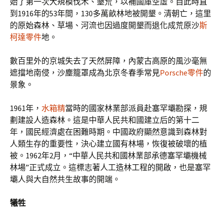
始了第一次大規模伐木、墾荒，以補國庫空虛。自此時直
到1916年的53年間，130多萬畝林地被開墾。清朝亡，這里
的原始森林、草場、河流也因過度開墾而退化成荒原沙
斯
柯達零件
地。
數百里外的京城失去了天然屏障，內蒙古高原的風沙毫無
遮擋地南侵，沙塵籠罩成為北京冬春季常見
Porsche零件
的
景象。
1961年，
水箱精
當時的國家林業部派員赴塞罕壩勘探，規
劃建設人造森林。這是中華人民共和國建立后的第十二
年，國民經濟處在困難時期。中國政府顯然意識到森林對
人類生存的重要性，決心建立國有林場，恢復被破壞的植
被。1962年2月，“中華人民共和國林業部承德塞罕壩機械
林場”正式成立。這標志著人工造林工程的開啟，也是塞罕
壩人與大自然共生故事的開端。
犧牲