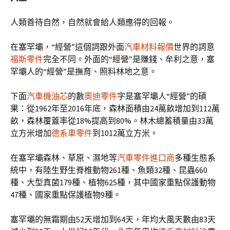
人類善待自然，自然就會給人類應得的回報。
在塞罕壩，“經營”這個詞跟外面
汽車材料報價
世界的詞意
福斯零件
完全不同。外面的“經營”是賺錢、牟利之意，塞
罕壩人的“經營”是撫育、照料林地之意。
下面
汽車機油芯
的數
奧迪零件
字是塞罕壩人“經營”的碩
果：從1962年至2016年底，森林面積由24萬畝增加到112萬
畝，森林覆蓋率從18%提高到80%。林木總蓄積量由33萬
立方米增加
德系車零件
到1012萬立方米。
在塞罕壩森林、草原、濕地等
汽車零件進口商
多種生態系
統中，有陸生野生脊椎動物261種、魚類32種、昆蟲660
種、大型真菌179種、植物625種，其中國家重點保護動物
47種、國家重點保護植物9種。
塞罕壩的無霜期由52天增加到64天，年均大風天數由83天