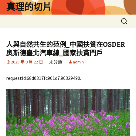
跳
真理的切片
至
主
搜
要
尋
內
關
容
鍵
人與自然共生的范例_中國扶貧在OSDER
字:
奧斯德臺北汽車線_國家扶貧門戶
2025 年 9 月 22 日
未分類
admin
requestId:68d0317fc901d7.90329490.