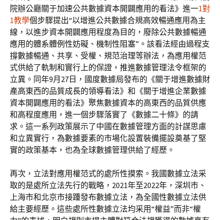
院辦公廳關于加速公共數據資本開闢應用的看法》進一
1對
1教學
個步驟提出“以增進公共數據合規高效暢通應用為主
線，以進步資本開闢應用程度為目的，廢除公共數據暢通
應用的體系體例性妨礙、機制性阻塞”。該看法經由過程支
撐數據暢通、共享、受權、規范治理等辦法，為應用權范
式供給了軌制和實行上的保證，推進數據管理法令框架的
立異。同年9月27日，國度數據局發布的《關于增進數據財
產高東西的品質成長的領導看法》和《關于增進企業數據
資本開闢應用的看法》聚焦數據資本的高東西的品質供應
和高程度應用，進一個步驟落實了《數據二十條》的請
求。這一系列政策展示了中國在數據管理方面的計謀思慮
和立異實行，為數據要素的市場化設置裝備擺設奠基了堅
實的政策基本，也為全球數據管理供給了經歷。
再次，立法對應用權范式的處所性摸索。我國數據立法采
取的是處所立法先行的戰略，2021年至2022年，深圳市、
上海市和北京市接踵發布數據立法，為全國性數據立法供
給主要經歷。這些處所性數據立法均采用“權益”而非“權