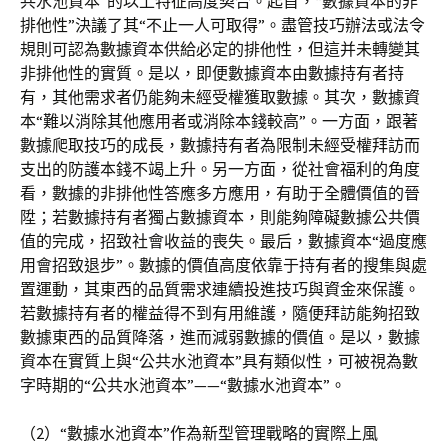
共水池資本”的以上特征高度契合。起首，“數據資本的非
排他性”決議了其“不止一人可取得”。盡管技巧辦法或法令
規則可認為數據資本供給必定的排他性，但這并未轉變其
非排他性的實質。是以，即便數據資本由數據持有者持
有，其他需求者仍能夠未經受權獲取數據。其次，數據資
本“難以消除其他應用者或消除本錢較高”。一方面，跟著
數據爬取技巧的成長，數據持有者為限制未經受權拜訪而
支出的防護本錢不竭上升。另一方面，從社會福利的角度
看，數據的非排他性答應多方應用，有助于全體價值的晉
陞；若數據持有者獨占數據資本，則能夠障礙數據公共價
值的完成，招致社會收益的喪失。最后，數據資本“過度應
用會招致退步”。數據的價值高度依靠于持有者的搜集與處
置運動，其東西的品質需求連續投進技巧與資金來保護。
若數據持有者的權益得不到有用維護，隨便拜訪能夠招致
數據東西的品質降落，進而減弱數據的價值。是以，數據
資本在實質上與“公共水池資本”具有類似性，可被視為數
字時期的“公共水池資本”——“數據水池資本”。
（2）“數據水池資本”作為新型管理戰略的實際上風