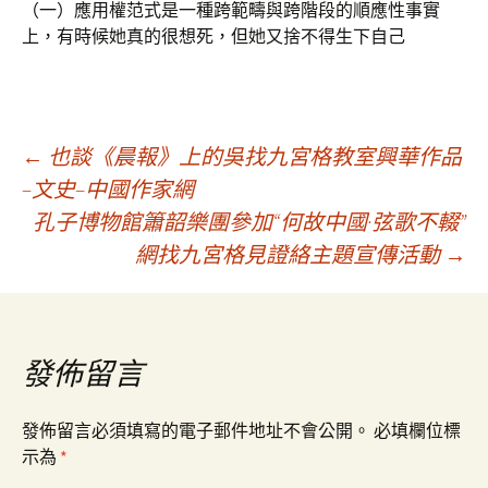
（一）應用權范式是一種跨範疇與跨階段的順應性事實
上，有時候她真的很想死，但她又捨不得生下自己
文
←
也談《晨報》上的吳找九宮格教室興華作品
–文史–中國作家網
孔子博物館簫韶樂團參加“何故中國·弦歌不輟”
章
網找九宮格見證絡主題宣傳活動
→
導
覽
發佈留言
發佈留言必須填寫的電子郵件地址不會公開。
必填欄位標
示為
*