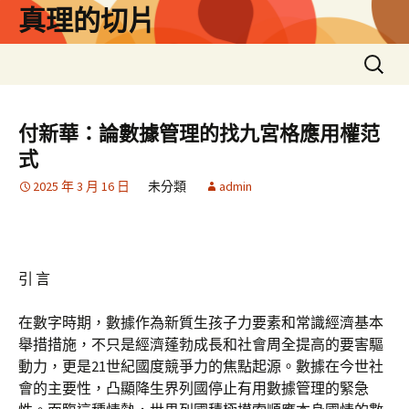
跳
真理的切片
至
主
搜
要
尋
內
關
容
鍵
付新華：論數據管理的找九宮格應用權范
字:
式
2025 年 3 月 16 日
未分類
admin
引 言
在數字時期，數據作為新質生孩子力要素和常識經濟基本
舉措措施，不只是經濟蓬勃成長和社會周全提高的要害驅
動力，更是21世紀國度競爭力的焦點起源。數據在今世社
會的主要性，凸顯降生界列國停止有用數據管理的緊急