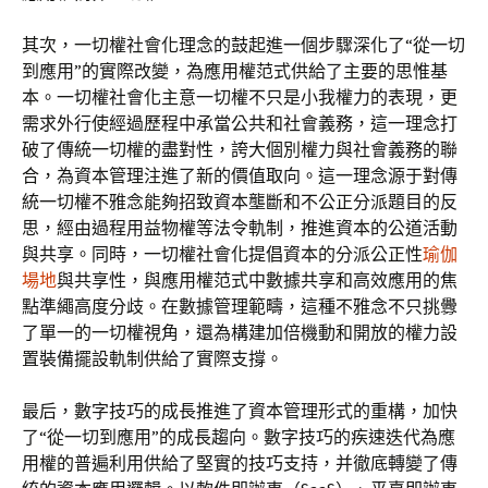
其次，一切權社會化理念的鼓起進一個步驟深化了“從一切
到應用”的實際改變，為應用權范式供給了主要的思惟基
本。一切權社會化主意一切權不只是小我權力的表現，更
需求外行使經過歷程中承當公共和社會義務，這一理念打
破了傳統一切權的盡對性，誇大個別權力與社會義務的聯
合，為資本管理注進了新的價值取向。這一理念源于對傳
統一切權不雅念能夠招致資本壟斷和不公正分派題目的反
思，經由過程用益物權等法令軌制，推進資本的公道活動
與共享。同時，一切權社會化提倡資本的分派公正性
瑜伽
場地
與共享性，與應用權范式中數據共享和高效應用的焦
點準繩高度分歧。在數據管理範疇，這種不雅念不只挑釁
了單一的一切權視角，還為構建加倍機動和開放的權力設
置裝備擺設軌制供給了實際支撐。
最后，數字技巧的成長推進了資本管理形式的重構，加快
了“從一切到應用”的成長趨向。數字技巧的疾速迭代為應
用權的普遍利用供給了堅實的技巧支持，并徹底轉變了傳