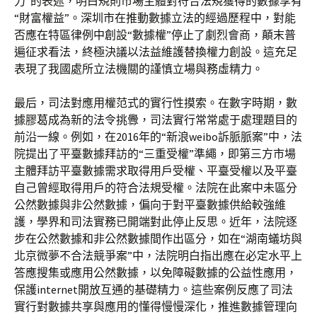
力”的表述，明白規則市場主體對符合法規獲得的數據享有
“財富權益”。深圳市在推動數據立法的經過歷程中，對能
否應在特區律例中創設“數據權”停止了劇烈會商，顛末普
遍征求看法，終極決議以法益維護替換權力創設。這充足
表現了我國處所立法機關的謹慎立場與務虛精力。
最后，司法對應用權范式的實行性摸索。在數字時期，數
據膠葛成為新的法令挑釁，司法實行常常處于處理題目的
前沿一線。例如，在2016年的“新浪weibo訴脈脈案”中，法
院提出了平臺數據拜訪的“三重受權”準繩，即第三方市場
主體拜訪平臺數據需求取得用戶受權、平臺受權以及平臺
自己曾經取得用戶的符合法規受權。法院在此案中未區分
公然數據與非公然數據，偏向于對平臺數據供給較強維
護，學界和司法實務已開端對此停止反思。近年，法院逐
步在公然數據和非公然數據間作出區分，如在“湖南蟻坊與
北京微夢不合法競爭案”中，法院明白指出應在必定水平上
答應搜集或應用公然數據，以免障礙數據的公益性應用，
保護internet開放互通的基礎精力。這些案例反應了司法
實行對數據共享與應用的懂得慢慢深化，推進數據管理向