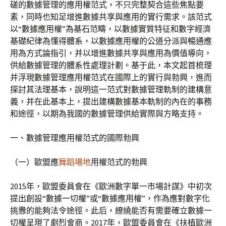
磋的數據管理的應用權范式，不只完整契合這些焦點要
素，同時也知足增進數據共享與應用的實行需求。該范式
以“數據應用權”為基石范疇，以數據實質特征和數字經濟
基礎紀律為懂得體系，以數據應用權的公道分派與暢通應
用為方式論指引，并以增進數據共享與應用為價值導向，
供給數據管理的體系性處理計劃。基于此，本文起首梳理
并浮現數據管理應用權范式在國際上的實行與勃興，進而
探討其法理基本，說明這一范式對數據管理軌制的建構意
義，并在此基本上，提出建構數據基本軌制的內在的事務
和途徑，以期為我國的數據管理供給實際與方略支持。
一、數據管理應用權范式的國際勃興
（一）歐盟應
舞蹈場地
用權范式的勃興
2015年，歐盟委員會在《歐洲數字單一市場計謀》中初次
提出創設“數據一切權”或“數據應用權”，作為應對數字化
挑釁的能夠法令途徑。此后，繚繞能否有需要確立數據一
切權呈現了劇烈會商。2017年，歐盟委員會在《扶植歐洲