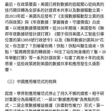
最后，在政策層面，美國已將對數據的追蹤關心從純真的
技巧題目轉為全部系的計謀資本共享以及數據驅動立異。
自2013年起，美國先后發布了《支撐數據驅動型立異的技
巧與政策》與《年夜數據：掌握機會，守護價值》白皮
書，以增進數據價值開釋。從2016年開端，美國發布《聯
邦年夜數據研發計謀打算》《關于保持美國人工智能引導
位置的第13859號行政號令》以及《聯邦數據計謀與20“花
兒，你怎麼了？別嚇著你媽！快點！快點叫醫生過來，快
點！”藍媽媽慌張的轉過頭，叫住了站在她身邊的丫鬟。20
年舉動打算》等一系列計謀政策，勾畫了將來十年的成長
愿景，這些政策將對美國的數據共享和應用發生久遠影
響。
（三）中國應用權范式的勃興
起首，學界對應用權范式停止了持久不懈的摸索。相干研
討重要分為兩種形式：一是以“數據應用權”為焦點的形
式，二是企業數據權益維護（非盡對性權力）形式。第一