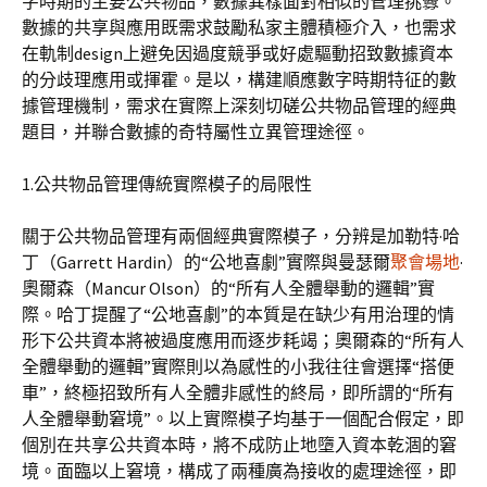
字時期的主要公共物品，數據異樣面對相似的管理挑釁。
數據的共享與應用既需求鼓勵私家主體積極介入，也需求
在軌制design上避免因過度競爭或好處驅動招致數據資本
的分歧理應用或揮霍。是以，構建順應數字時期特征的數
據管理機制，需求在實際上深刻切磋公共物品管理的經典
題目，并聯合數據的奇特屬性立異管理途徑。
1.公共物品管理傳統實際模子的局限性
關于公共物品管理有兩個經典實際模子，分辨是加勒特·哈
丁（Garrett Hardin）的“公地喜劇”實際與曼瑟爾
聚會場地
·
奧爾森（Mancur Olson）的“所有人全體舉動的邏輯”實
際。哈丁提醒了“公地喜劇”的本質是在缺少有用治理的情
形下公共資本將被過度應用而逐步耗竭；奧爾森的“所有人
全體舉動的邏輯”實際則以為感性的小我往往會選擇“搭便
車”，終極招致所有人全體非感性的終局，即所謂的“所有
人全體舉動窘境”。以上實際模子均基于一個配合假定，即
個別在共享公共資本時，將不成防止地墮入資本乾涸的窘
境。面臨以上窘境，構成了兩種廣為接收的處理途徑，即