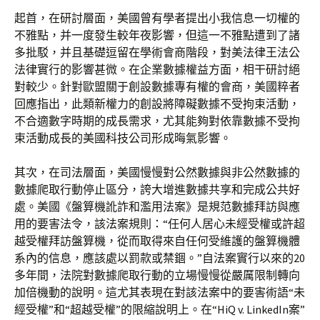
起首，在研討層面，美國曾有學者提出小我信息一切權的
不雅點，并一度發生較年夜影響，但這一不雅點遭到了諸
多批駁，并且基礎逗留在學術會商階段，對美法律王法公
法律實行的影響甚微。在企業數據權益方面，相干研討絕
對較少。針對歐盟關于創設數據專有權的會商，美國粹者
回應指出，此類新權力的創設將障礙數據不受拘束活動，
不合適數字時期的成長需求，尤其能夠對依靠數據不受拘
束活動成長的美國科技公司形成晦氣影響。
其次，在司法層面，美國慢慢對公然數據與非公然數據的
數據爬取行動停止區分，誇大增進數據共享和完成公共好
處。美國《盤算機訛詐和濫用法案》是規范數據拜訪與應
用的要害法令，該法案規則：“任何人居心未經受權或許超
越受權拜訪盤算機，從而取得來自任何受維護的盤算機體
系內的信息，應該處以罰款或禁錮。”自法案實行以來的20
多年間，法院對數據爬取行動的立場慢慢從嚴厲限制轉向
加倍機動的說明。這尤其表現在對該法案中的要害術語“未
經受權”和“超越受權”的限縮說明上。在“HiQ v. LinkedIn案”