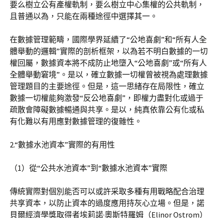
要么樹立公有產權軌制，要么樹立中心集權的公共軌制，
且普通以為，只能在兩種途徑中選擇其一。
在數據管理範疇，國際學界延續了“公地喜劇”和“所有人全
體舉動的邏輯”實際的剖析框架，以為若不明白數據的一切
權回屬，數據資本將不成防止地墮入“公地喜劇”或“所有人
全體舉動窘境”。是以，確立數據一切權曾被視為處理數據
管理題目的主要途徑。但是，這一思緒存在局限性，確立
數據一切權能夠激發“反公地喜劇”，即權力盡對化或過于
疏散會障礙數據暢通與共享。是以，純真依靠公有化或私
有化難以有用應對數據管理的復雜性。
2.“數據水池資本”實際的有用性
（1）從“公共水池資本”到“數據水池資本”實際
傳統實際對個別能否可以或許采取多種有用戰略配合治理
共享資本，以防止資本的過度應用持灰心立場。但是，諾
貝爾經濟學獎取得者埃莉諾·奧斯特羅姆（Elinor Ostrom）