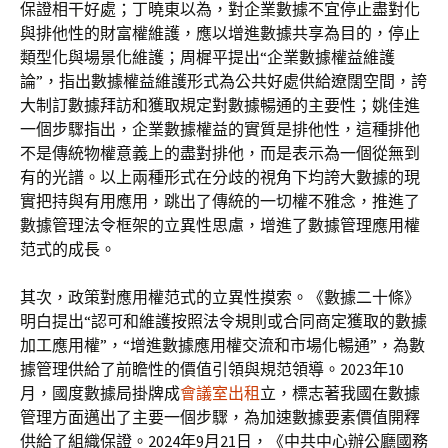
保證相干好處；丁曉東以為，對企業數據不宜停止盡對化
與排他性的財富權維護，應以增進數據共享為目的，停止
類型化與場景化維護；周樨平提出“企業數據權益維護
論”，指出數據權益維護形式為公共好處供給遼闊空間，誇
大制訂數據拜訪和獲取規定對數據暢通的主要性；姚佳進
一個步驟指出，企業數據權益的實質是排他性，這種排他
不是傳統物權意義上的盡對排他，而是表示為一個從無到
有的光譜。以上兩種形式在分歧的視角下均誇大數據的現
實把持與有用應用，跳出了傳統的一切權不雅念，推進了
數據管理法令框架的立異性思慮，增進了數據管理應用權
范式的成長。
其次，政策對應用權范式的立異性摸索。《數據二十條》
明白提出“認可和維護按照法令規則或合同商定獲取的數據
加工應用權”，“增進數據應用權交流和市場化暢通”，為數
據管理供給了前瞻性的價值引領與規范領導。2023年10
月，國度數據局掛牌成
會議室出租
立，標志著我國在數據
管理方面邁出了主要一個步驟，為加速數據要素價值開釋
供給了組織保證。2024年9月21日，《中共中心辦公廳國務