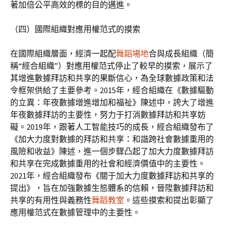
著加倍公平高效的標的目的邁進。
（四）國際組織對應用權范式的摸索
在國際組織層面，經濟一起配
舞蹈場地
合與成長組織（簡
稱“經合組織”）對應用權范式停止了較早的摸索，展示了
其增進數據拜訪和共享的果斷信心，為全球數據政策和法
令框架供給了主要參考。2015年，經合組織在《數據驅動
的立異：年夜數據增進增加和福祉》陳述中，誇大了增進
年夜數據拜訪的主要性，努力于打消數據拜訪和共享妨
礙。2019年，跟著人工智能技巧的成長，經合組織發布了
《加大力度對數據的拜訪和共享：和諧跨社會數據重用的
風險和收益》陳述，進一個步驟凸起了加大力度數據拜訪
和共享在完成數據重用的社會和經濟價值中的主要性。
2021年，經合組織發布《關于加大力度數據拜訪和共享的
提出》，旨在加強數據生態體系的信賴，晉陞數據拜訪和
共享的有用性與義務性
舞蹈教室
。這些摸索和提出彰顯了
應用權范式在數據管理中的主要性。