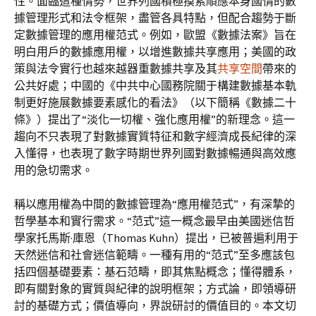
性。面臨這種情勢，世界列國積極摸索順應本身國情的數
據管理形式和法令框架，盡管各具特點，但配合趨勢于斷
定數據管理的應用權范式。例如，歐盟《數據法案》旨在
明白用戶的數據應用權，以增進數據共享應用；美國的政
策與法令實行也越來越器重數據共享及其
共享空間
帶來的
公共好處；中國的《中共中心國務院關于構建數據基本軌
制更好施展數據要素感化的看法》（以下簡稱《數據二十
條》）提出了“淡化一切權、強化應用權”的新理念。這一
趨向不只表現了對數據實質特征和數字經濟成長紀律的深
入懂得，也表現了數字時期世界列國對數據暢通與高效應
用的急切需求。
稱以應用權為中間的數據管理為“應用權范式”，有深摯的
哲學基本和實行需求。“范式”這一概念最早由美國迷信哲
學家托馬斯·庫恩（Thomas Kuhn）提出，已被普遍利用于
天然迷信和社會迷信範疇。一種有用的“范式”至多應該包
括四個基礎要素：基石范疇，即其焦點概念；懂得體系，
即有關對象的實質與紀律的說明框架；方式論，即領導研
討的基礎方式；價值導向，界說研討的價值目的。本文切