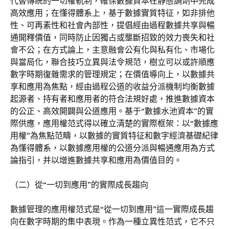
代替傳統的一切權軌制，確保數據資本在靜態調劑中完成
高效應用；在懂得體系上，基于數據實質特征，如非排他
性、可再素性和社會內部性，提倡經由過程數據共享與暢
通開釋價值，同時防止因獨占或壟斷招致的效力喪失和社
會不公；在方式論上，主意融會公有化與私有化、市場化
與當局化，聯合技巧立異與法令規范，樹立可以或許順應
數字時期復雜需求的管理規定；在價值導向上，以數據共
享和應用為焦點，經由過程公道的收益分派機制均衡數據
起源者、持有者和應用者的符合法規好處，推進數據資本
的公正、高效開闢與公道應用。基于“數據水池資本”的實
際供應，應用權范式得以確立清楚的實際框架：以“數據應
用權”為焦點范疇，以數據的實質特征和數字經濟基礎紀律
為懂得體系，以數據應用權的公道分派與暢通應用為方式
論指引，并以增進數據共享和應用為價值目的。
（二）從“一切到應用”的實際成長趨向
數據管理的應用權范式是“從一切到應用”這一實際成長趨
向在數字時期的集中表現。作為一種立異性范式，它不只