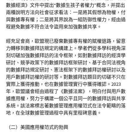
數據經濟》文件中提出“數據生孩子者權力”概念，并提出
兩種說明方法向社會征求看法：一是將其假想為物權，付
與數據專有權；二是將其界說為一組防御性權力，經由過
程避免數據不符合法令盜用來加強數據共享。
經充足會商，歐盟現已廢棄數據專有權的賦權退路，留意
力轉移到數據拜訪規定的構建上。學者們從多學科視角深
刻切磋加強數據拜訪的法令框架，如對數據拜訪的經濟學
研討、競爭政策下的數據拜訪框架研討、基于合同法視角
的數據拜訪規定研討、憲法框架下的數據拜訪權研討以及
用戶數據拜訪權的研討等。對數據拜訪題目的切磋不只在
實際上獲得推動，也在數據管理實行中獲得確認。2023
年，歐盟議會經由過程了《數據法案》，明白付與用戶數
據應用權，努力于構建一個公平且同一的數據拜訪與共享
系統。該法案標志著數據管理應用權范式在法令範疇的落
地，在全球數據管理過程中具有里程碑意義。
（二）美國應用權范式的勃興