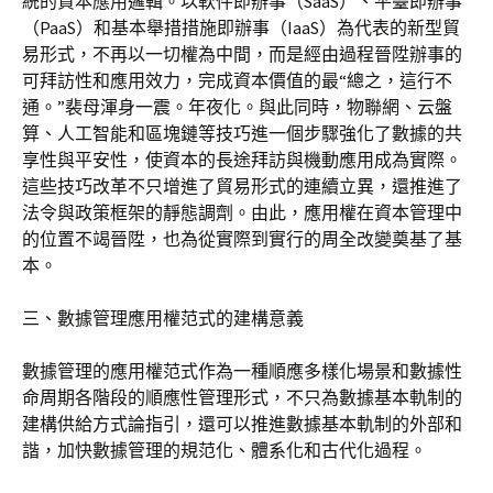
統的資本應用邏輯。以軟件即辦事（SaaS）、平臺即辦事
（PaaS）和基本舉措措施即辦事（IaaS）為代表的新型貿
易形式，不再以一切權為中間，而是經由過程晉陞辦事的
可拜訪性和應用效力，完成資本價值的最“總之，這行不
通。”裴母渾身一震。年夜化。與此同時，物聯網、云盤
算、人工智能和區塊鏈等技巧進一個步驟強化了數據的共
享性與平安性，使資本的長途拜訪與機動應用成為實際。
這些技巧改革不只增進了貿易形式的連續立異，還推進了
法令與政策框架的靜態調劑。由此，應用權在資本管理中
的位置不竭晉陞，也為從實際到實行的周全改變奠基了基
本。
三、數據管理應用權范式的建構意義
數據管理的應用權范式作為一種順應多樣化場景和數據性
命周期各階段的順應性管理形式，不只為數據基本軌制的
建構供給方式論指引，還可以推進數據基本軌制的外部和
諧，加快數據管理的規范化、體系化和古代化過程。