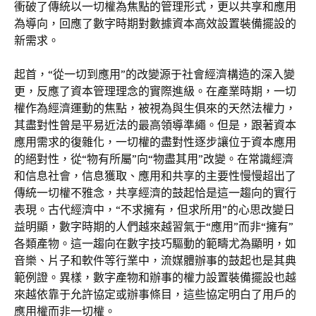
衝破了傳統以一切權為焦點的管理形式，更以共享和應用
為導向，回應了數字時期對數據資本高效設置裝備擺設的
新需求。
起首，“從一切到應用”的改變源于社會經濟構造的深入變
更，反應了資本管理理念的實際進級。在產業時期，一切
權作為經濟運動的焦點，被視為與生俱來的天然法權力，
其盡對性曾是平易近法的最高領導準繩。但是，跟著資本
應用需求的復雜化，一切權的盡對性逐步讓位于資本應用
的絕對性，從“物有所屬”向“物盡其用”改變。在常識經濟
和信息社會，信息獲取、應用和共享的主要性慢慢超出了
傳統一切權不雅念，共享經濟的鼓起恰是這一趨向的實行
表現。古代經濟中，“不求擁有，但求所用”的心思改變日
益明顯，數字時期的人們越來越習氣于“應用”而非“擁有”
各類產物。這一趨向在數字技巧驅動的範疇尤為顯明，如
音樂、片子和軟件等行業中，流媒體辦事的鼓起也是其典
範例證。異樣，數字產物和辦事的權力設置裝備擺設也越
來越依靠于允許協定或辦事條目，這些協定明白了用戶的
應用權而非一切權。