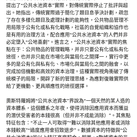
提出了“公共水池資本”實際，對傳統實際停止了批評與超
出。她指出，傳統實際過于簡化了題目息爭決計劃，疏忽
了存在多樣化題目及處理計劃的能夠性，公共物品管理不
用局限于公有化或私有化戰略，社區的自覺組織和協作也
是有用的治理方法，配合應用“公共水池資本”的人們并非
必定墮入“公地喜劇”。進言之，“公共水池資本”實際的焦
點在于：公共物品的管理戰略，并非只要公有化或私有化
途徑，也并非只能在市場化與當局化之間擇一，實行中更
多的是公有化與私有化、市場化與當局化之間的融會，以
完成加倍機動和高效的資本治理。這種實際視角衝破了傳
統模子的局限，開辟了新的管理思緒，為應對復雜實際供
給了更機動、更具順應性的途徑選擇。
奧斯特羅姆將“公共水池資本”界說為“一個天然的某人造的
資本體系，這個體系之年夜，使得消除因應用資本而獲益
的潛伏受害者的本錢很高（但并非不成能消除）”。其焦點
特征包含：“不止一人可取得”“難以消除其他應用者或消除
本錢較高”“過度應用會招致退步”。數據資本的特徵與“公