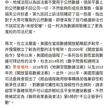
中，地域法院以為該法案不實用于公然數據，領英平臺上
的公然數據不回公司一切，不然能夠形成信息壟斷，傷害
損失公共好處。第九巡回上訴法院確認了這一態度，指出
對于大眾可獲取的公然數據，即便采取了技巧維護辦法也
不該認定為“未經受權”。這一判決為數據爬取確立了更為
寬松的司法尺度。
再次，在立法層面，美國在當局數據開放範疇起步較早，
并慢慢樹立了較為完整的法令框架。自2009年《開放當局
指令》發布以來，美國經由過程了一系列旨在晉陞當局數
據可拜訪性的法令，包含2014年的《數字問責和通明法
案》
聚會場地
、2018年的《地輿空間數據法案》以及2019
年的《開放當局數據法案》。此外，2021年，美國眾議院
司法委員會提出了《經由過程啟用辦事轉換加強兼容性和
競爭性法案》，對數據可攜性和互操縱性作出規則，請求
超等平臺確保用戶可以或許輕松且平安地遷徙數據，不然
將被認定為《聯邦商業委員會法》第5條的“不公正競爭行
動”。