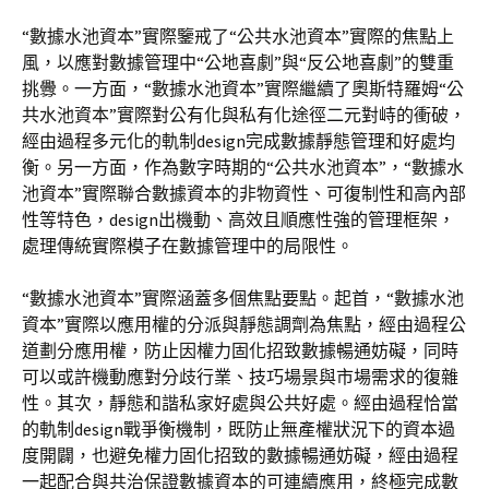
“數據水池資本”實際鑒戒了“公共水池資本”實際的焦點上
風，以應對數據管理中“公地喜劇”與“反公地喜劇”的雙重
挑釁。一方面，“數據水池資本”實際繼續了奧斯特羅姆“公
共水池資本”實際對公有化與私有化途徑二元對峙的衝破，
經由過程多元化的軌制design完成數據靜態管理和好處均
衡。另一方面，作為數字時期的“公共水池資本”，“數據水
池資本”實際聯合數據資本的非物資性、可復制性和高內部
性等特色，design出機動、高效且順應性強的管理框架，
處理傳統實際模子在數據管理中的局限性。
“數據水池資本”實際涵蓋多個焦點要點。起首，“數據水池
資本”實際以應用權的分派與靜態調劑為焦點，經由過程公
道劃分應用權，防止因權力固化招致數據暢通妨礙，同時
可以或許機動應對分歧行業、技巧場景與市場需求的復雜
性。其次，靜態和諧私家好處與公共好處。經由過程恰當
的軌制design戰爭衡機制，既防止無產權狀況下的資本過
度開闢，也避免權力固化招致的數據暢通妨礙，經由過程
一起配合與共治保證數據資本的可連續應用，終極完成數