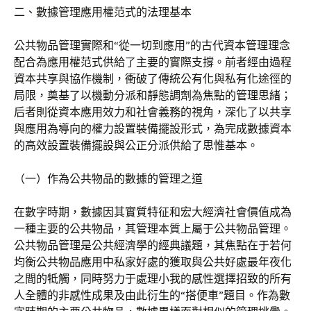
二、數據管理應用權范式的法理基本
公共物品管理實際和“從一切到應用”的古代資本管理理念
配合為應用權范式供給了主要的實際支撐。前者經由過程
資本共享與協作機制，衝破了傳統公有化與私有化途徑的
局限，奠基了以機動分派和靜態調劑為焦點的管理思緒；
后者則從資本應用效力和社會義務的視角，深化了以共享
與應用為導向的權力設置裝備擺設形式，為完成數據資本
的高效設置裝備擺設與公正分派供給了思惟基本。
（一）作為公共物品的數據的管理之道
在數字時期，數據因其實質特征和宏大經濟社會價值成為
一種主要的公共物品，其管理本質上屬于公共物品管理。
公共物品管理是公共經濟學的經典議題，其焦點在于若何
均衡公共物品應用中私家好處的獲取與公共好處最年夜化
之間的牴觸，同時努力于處理小我的感性選擇招致的所有
人全體的非感性成果及由此衍生的“搭便車”題目。作為數