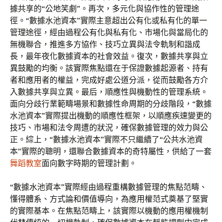
據共享的“公地笑劇”。再次，多元化與協作性的管理途
徑。“數據水池資本”實際主意超出公有化或私有化的單一
管理途徑，經由過程公有化與私有化、市場化與當局化的
無機聯合，推進多方協作、技巧立異與法令軌制和諧成
長，最年夜化數據資本的社會效益。復次，數據共享與立
異鼓勵的均衡。該實際焦點還在于保證數據起源者、持有
者和應用者的權益，完成好處公道分派，從而鼓勵各方介
入數據共享與立異。最后，順應性與機動性的管理系統。
面向分歧行業範疇場景和數據性命周期的分歧階段，“數據
水池資本”實際提出機動的順應性框架，以順應疾速變更的
技巧、市場和法令周遭的狀況，確保數據管理的效力與公
正。綜上，“數據水池資本”實際不只繼續了“公共水池資
本”實際的聰明，還聯合數據資本的奇特屬性，供給了一套
舞蹈教室
面向數字時期的管理計劃。
“數據水池資本”實際經由過程重構數據管理的焦點范疇、
懂得體系、方式論和價值導向，為應用權范式奠基了堅實
的實際基本。在焦點范疇上，該實際以機動的應用權機制