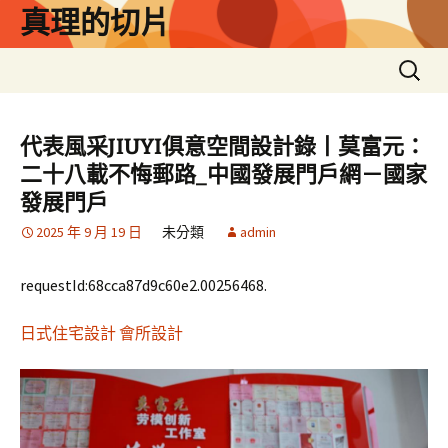
跳
真理的切片
至
主
搜
要
尋
內
關
容
鍵
代表風采JIUYI俱意空間設計錄丨莫富元：
字:
二十八載不悔郵路_中國發展門戶網－國家
發展門戶
2025 年 9 月 19 日
未分類
admin
requestId:68cca87d9c60e2.00256468.
日式住宅設計
會所設計