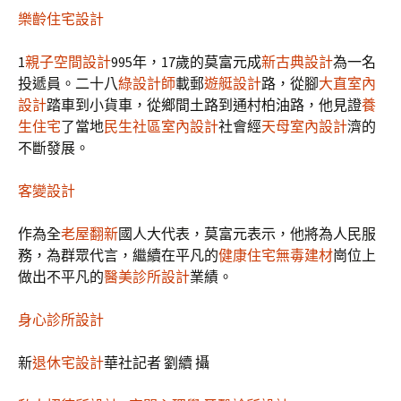
樂齡住宅設計
1
親子空間設計
995年，17歲的莫富元成
新古典設計
為一名
投遞員。二十八
綠設計師
載郵
遊艇設計
路，從腳
大直室內
設計
踏車到小貨車，從鄉間土路到通村柏油路，他見證
養
生住宅
了當地
民生社區室內設計
社會經
天母室內設計
濟的
不斷發展。
客變設計
作為全
老屋翻新
國人大代表，莫富元表示，他將為人民服
務，為群眾代言，繼續在平凡的
健康住宅
無毒建材
崗位上
做出不平凡的
醫美診所設計
業績。
身心診所設計
新
退休宅設計
華社記者 劉續 攝