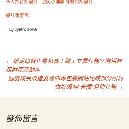
私人招待所設計
空間心理學
牙醫診所設計
設計家豪宅
TC:jiuyi9follow8
文
←
錨定命智化專包養！職工立異任務室激活建
筑財產新動能
國度成長改造委等四專包養網站比較部分研討
章
做好遏制“天價”月餅任務
→
導
覽
發佈留言