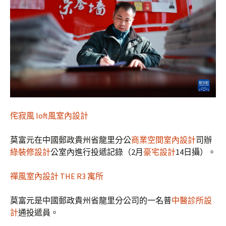
侘寂風
loft風室內設計
莫富元在中國郵政貴州省龍里分公
商業空間室內設計
司辦
綠裝修設計
公室內進行投遞記錄（2月
豪宅設計
14日攝）。
禪風室內設計
THE R3 寓所
莫富元是中國郵政貴州省龍里分公司的一名普
中醫診所設
計
通投遞員。