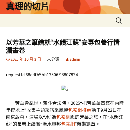
跳
真理的切片
至
主
搜
要
尋
內
關
容
鍵
以芳華之筆繪就“水韻江蘇”安專包養行情
字:
瀾畫卷
2025 年 10 月 2 日
未分類
admin
requestId:68ddfb5bb13506.98807834.
芳華逢亂世，奮斗合法時。2025“把芳華華章寫在內陸
年夜地上”收集主題采訪采風運
包養網推薦
動于9月22日在
南京啟幕，這場以“水”為
包養網
脈的芳華之旅，在“水韻江
蘇”的長卷上續寫“治水興邦
包養網
”時期篇章。