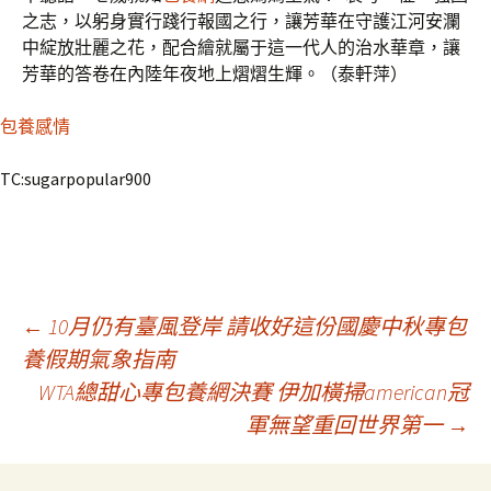
之志，以躬身實行踐行報國之行，讓芳華在守護江河安瀾
中綻放壯麗之花，配合繪就屬于這一代人的治水華章，讓
芳華的答卷在內陸年夜地上熠熠生輝。（泰軒萍）
包養感情
TC:sugarpopular900
文
←
10月仍有臺風登岸 請收好這份國慶中秋專包
養假期氣象指南
WTA總甜心專包養網決賽 伊加橫掃american冠
章
軍無望重回世界第一
→
導