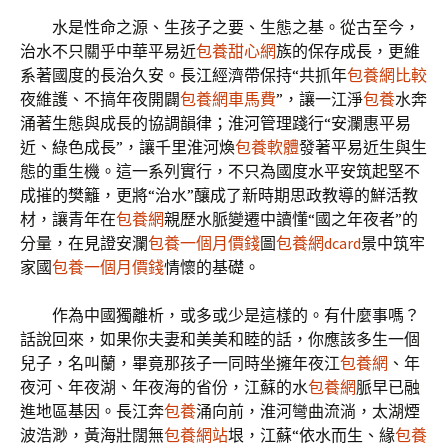
水是性命之源、生孩子之要、生態之基。從古至今，
治水不只關乎中華平易近
包養甜心網
族的保存成長，更維
系著國度的長治久安。長江經濟帶保持“共抓年
包養網比較
夜維護、不搞年夜開闢
包養網車馬費
”，讓一江淨
包養
水奔
涌著生態與成長的協調韻律；淮河管理踐行“安瀾惠平易
近、綠色成長”，讓千里淮河煥
包養軟體
發著平易近生與生
態的重生機。這一系列實行，不只為國度水平安筑起堅不
成摧的樊籬，更將“治水”釀成了新時期思政教導的鮮活教
材，讓青年在
包養網
親歷水脈變遷中讀懂“國之年夜者”的
分量，在見證安瀾
包養一個月價錢
圖
包養網dcard
景中筑牢
家國
包養一個月價錢
情懷的基礎。
作為中國獨離析，或多或少是這樣的。有什麼事嗎？
話說回來，如果你夫妻和美美和睦的話，你應該多生一個
兒子，名叫蘭，畢竟那孩子一同時坐擁年夜江
包養網
、年
夜河、年夜湖、年夜海的省份，江蘇的水
包養網
脈早已融
進地區基因。長江奔
包養
涌向前，淮河彎曲流淌，太湖煙
波浩渺，黃海壯闊無
包養網站
垠，江蘇“依水而生、緣
包養