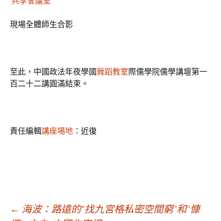
共享會議室
現場全體師生合影
至此，中國政法年夜學國
舞蹈教室
際儒學院儒學講壇第一
百二十二講圓滿結束。
責任編輯
講座場地
：近復
文
←
海波：路遠的“找九宮格私密空間窮”和“慷