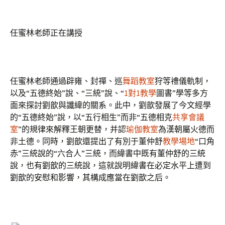
任蜜林老師正在講授
任蜜林老師通過辟雍、封禪、巡
舞蹈教室
狩等禮儀軌制，
以及“五德終始”說、“三統”說、“
1對1教學
圖書”學等多方
面來探討劉歆與讖緯的關系。此中，劉歆發展了今文經學
的“五德終始”說，以“五行相生”而非“五德相克
共享會議
室
”的規律來解釋王朝更替，并認
瑜伽教室
為漢朝屬火德而
非土德。同時，劉歆還提出了有別于董仲舒
教學場地
“口角
赤”三統說的“六合人”三統，而緯書中既有董仲舒的三統
說，也有劉歆的三統說，這就說明緯書在必定水平上遭到
劉歆的安慰和影響，其構成應當在劉歆之后。