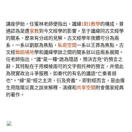
講座伊始，任蜜林老師便指出，讖緯
1對1教學
的構成，普
通認為是遭
家教
到今文經學的影響。至于讖緯同古文經學
的關系，歷來有分歧的見解。古文經學年夜體可分為兩
系，一系以劉歆為焦點，
私密空間
一系以王莽為焦點。古
文經
舞蹈場地
學和讖緯學說之間的關系就以這兩系展開。
任老師指出，“讖”是一種“詭為隱語，預決吉兇”的預言之
辭，其特點在于用模棱兩可的文字假托神的預言，并借此
為現實政治斗爭服務，如秦代的有名的讖語“亡秦者胡
也”。“緯”是“經之主流，衍及旁義”，即對經而言，是由儒
生用陰陽災異之說來解釋、演繹和
共享空間
附會儒家經典
的著作。