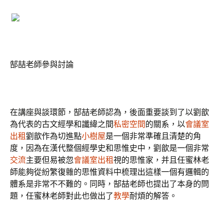
郜喆老師參與討論
在講座與談環節，郜喆老師認為，後面重要談到了以劉歆
為代表的古文經學和讖緯之間
私密空間
的關系，以
會議室
出租
劉歆作為切進點
小樹屋
是一個非常準確且清楚的角
度，因為在漢代整個經學史和思惟史中，劉歆是一個非常
交流
主要但易被忽
會議室出租
視的思惟家，并且任蜜林老
師能夠從紛繁復雜的思惟資料中梳理出這樣一個有邏輯的
體系是非常不不難的。同時，郜喆老師也提出了本身的問
題，任蜜林老師對此也做出了
教學
耐煩的解答。