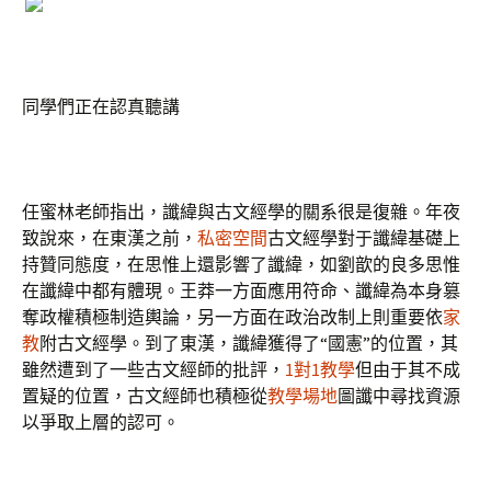
同學們正在認真聽講
任蜜林老師指出，讖緯與古文經學的關系很是復雜。年夜
致說來，在東漢之前，
私密空間
古文經學對于讖緯基礎上
持贊同態度，在思惟上還影響了讖緯，如劉歆的良多思惟
在讖緯中都有體現。王莽一方面應用符命、讖緯為本身篡
奪政權積極制造輿論，另一方面在政治改制上則重要依
家
教
附古文經學。到了東漢，讖緯獲得了“國憲”的位置，其
雖然遭到了一些古文經師的批評，
1對1教學
但由于其不成
置疑的位置，古文經師也積極從
教學場地
圖讖中尋找資源
以爭取上層的認可。