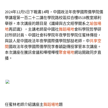
2024年12月5日下戰書14時，中國政法年夜學國際儒學院儒
學講壇第一百二十二講在學院路校區綜合樓0518教室順利
舉辦。本次講座的題目是《讖緯與古文經學關系之
瑜伽場
地
再認識》，主講老師是中國社
舞蹈場地
會科學院哲學研
討所研討員、中國社會科學院年夜學哲學院任蜜林傳授，
與談人是中國政法年夜學國際儒學院郜喆老師，中
共享空
間
國政法年夜學國際儒學院李春穎副傳授掌管本次講座。
本次講座在騰訊會議和嗶哩嗶哩
聚會場地
網站開啟同步直
播。
任蜜林老師介紹講座主
舞蹈場地
題