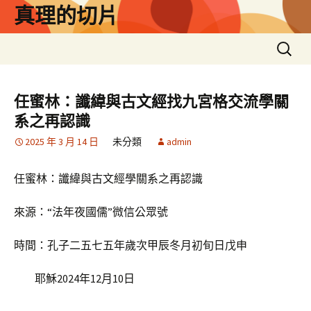
跳
真理的切片
至
主
搜
要
尋
內
關
容
鍵
任蜜林：讖緯與古文經找九宮格交流學關
字:
系之再認識
2025 年 3 月 14 日
未分類
admin
任蜜林：讖緯與古文經學關系之再認識
來源：“法年夜國儒”微信公眾號
時間：孔子二五七五年歲次甲辰冬月初旬日戊申
耶穌2024年12月10日