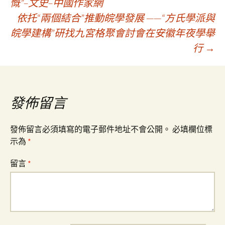
慨”–文史–中國作家網
依托“兩個結合”推動皖學發展 ——“方氏學派與
章
皖學建構”研找九宮格聚會討會在安徽年夜學舉
行
→
導
覽
發佈留言
發佈留言必須填寫的電子郵件地址不會公開。
必填欄位標
示為
*
留言
*