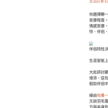
2023 年 9
你選擇瞭
安康程度
情感安康
恃、伴侶
伴侶特性
生涯習氣
大批研討
增添，這
假如伴侶
緣由
包養
文說羽毛
方與本身