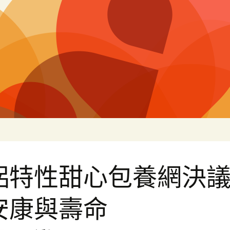
片
侶特性甜心包養網決
安康與壽命