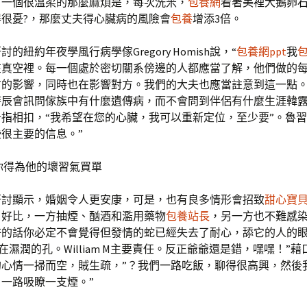
有一個很溫柔的那麼麻煩是，每次洗米，
包養網
看著美裡大鵝卵
得很憂?，那麼丈夫得心臟病的風險會
包養
增添3倍。
的紐約年夜學風行病學傢Gregory Homish說，“
包養網ppt
我
在真空裡。每一個處於密切關系傍邊的人都應當了解，他們做的
方的影響，同時也在影響對方。我們的大夫也應當註意到這一點
時辰會訊問傢族中有什麼遺傳病，而不會問到伴侶有什麼生涯韓
指相扣，“我希望在您的心臟，我可以重新定位，至少要”。魯
很主要的信息。”
你得為他的壞習氣買單
研討顯示，婚姻令人更安康，可是，也有良多情形會招致
甜心寶
。好比，一方抽煙、酗酒和濫用藥物
包養站長
，另一方也不難感
許的話你必定不會覺得但發情的蛇已經失去了耐心，舔它的人的
擠在濕潤的孔。William M主要責任。反正爺爺還是錯，嘿嘿！”
的心情一掃而空，賊生疏，”？我們一路吃飯，聊得很高興，然後
一路吸瞭一支煙。”