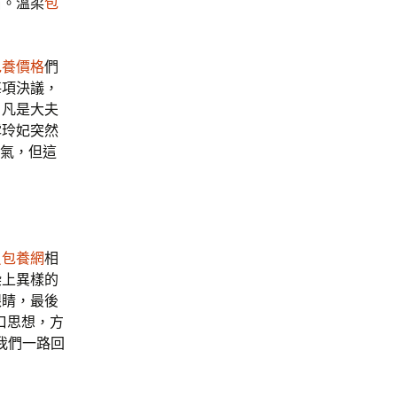
石。溫柔
包
包養價格
們
每項決議，
。凡是大夫
露玲妃突然
習氣，但這
貝包養網
相
染上異樣的
眼睛，最後
藉口思想，方
我們一路回