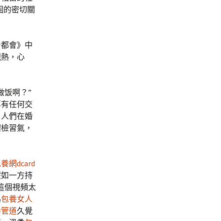
固的密切關
看都會》中
親熱，心
做饭啊？”
再有任何交
，人們在婚
體檢習氣，
養網dcard
假如一方持
這個視頻太
為
包養女人
養管道
久覺