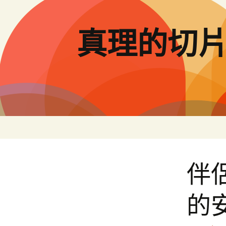
跳
至
主
真理的切
要
內
容
伴
的