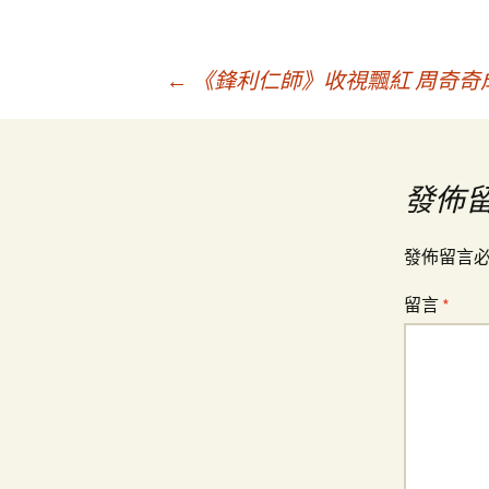
文
←
《鋒利仁師》收視飄紅 周奇奇成
章
發佈
導
發佈留言
覽
留言
*