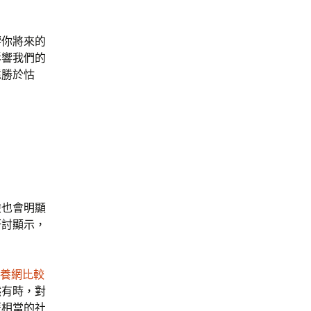
響你將來的
影響我們的
遠勝於怙
險也會明顯
研討顯示，
養網比較
然有時，對
著相當的社