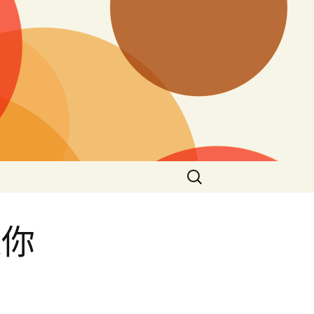
搜
尋
關
鍵
議你
字: