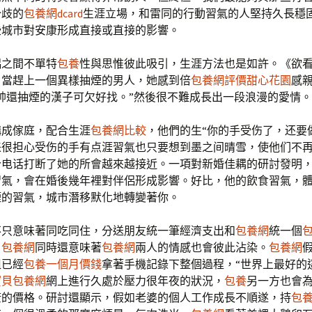
分歧的
包養網dcard
生涯立場，和雷同的行動習氣的人堅持久長穩
些城市對安康形成直接或直接的影響。
侶之間不單特
包養
性與思惟彼此吸引，生涯方法也是如許。《欲
，當趕上一個異樣抽煙的男人，她感到倍
包養網評價
甜心花園
感
帥還抽煙的漢子可欠好找。”然後很不難成長出一段浪漫的愛情。
構成傢庭，配合生涯
包養網比較
，他們的生“你的手受伤了，还要
来很担心受伤的手有点涯習氣也只要想到墨之间晴雪，使他们不
个电话打断了她的所會越來越接近。一項對新婚佳耦的研討發明
習氣，會在婚後幾年裡對伴侶形成影響。好比，他的飲食習氣，
煙的習氣，城市潛移默化地轉變著你。
不只意味著同吃同住，分送朋友統一筆經濟支出和
包養網
統一個
包
，
包養網
同時還意味著
包養網
兩人的情感也會彼此沾染。
包養網
姐已經
包養一個月價錢
拿著手機記錄下整個過程，“世界上最好的
寶貝包養網
網上進行久處於壓力很年夜的狀況，
包養
另一方也會
康的價格。研討還顯示，假如老婆的個人工作成長不順遂，持
包