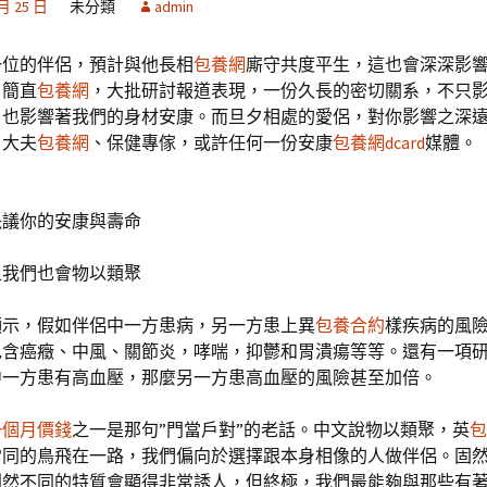
 月 25 日
未分類
admin
一位的伴侶，預計與他長相
包養網
廝守共度平生，這也會深深影
。簡直
包養網
，大批研討報道表現，一份久長的密切關系，不只
，也影響著我們的身材安康。而旦夕相處的愛侶，對你影響之深
、大夫
包養網
、保健專傢，或許任何一份安康
包養網dcard
媒體。
決議你的安康與壽命
上我們也會物以類聚
顯示，假如伴侶中一方患病，另一方患上異
包養合約
樣疾病的風
包含癌癥、中風、關節炎，哮喘，抑鬱和胃潰瘍等等。還有一項
中一方患有高血壓，那麼另一方患高血壓的風險甚至加倍。
一個月價錢
之一是那句”門當戶對”的老話。中文說物以類聚，英
包
雷同的鳥飛在一路，我們偏向於選擇跟本身相像的人做伴侶。固
判然不同的特質會顯得非常誘人，但終極，我們最能夠與那些有