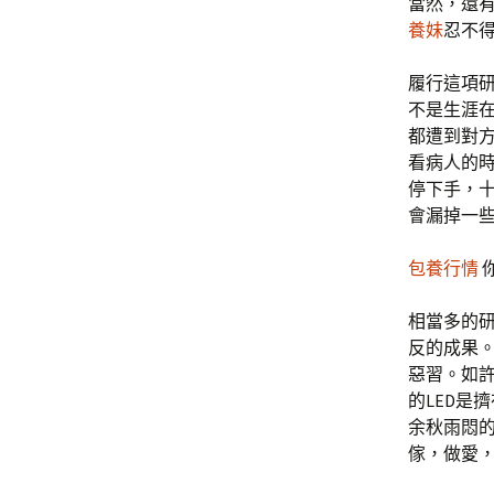
當然，還
養妹
忍不
履行這項研討
不是生涯
都遭到對
看病人的
停下手，十
會漏掉一些
包養行情
相當多的
反的成果
惡習。如
的LED是
余秋雨悶
傢，做愛，