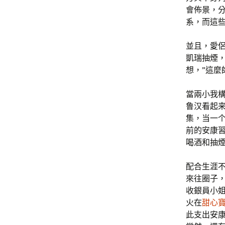
會佈景，
系，而這
並且，愛
凱瑞抽煙
想，”這麼
當兩小我
鲁汉看起
集，当一
前的安康
喝酒和抽
配合生涯
來往圈子
收銀員小
火在
甜心
此支出安