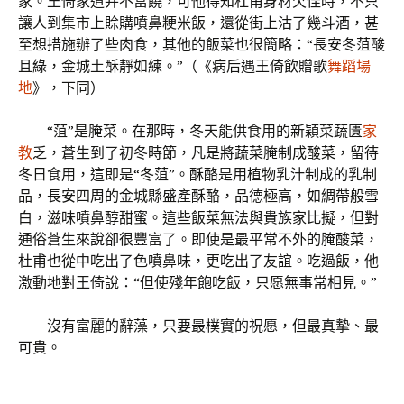
家。王倚家道并不富饒，可他得知杜甫身材欠佳時，不只
讓人到集市上賒購噴鼻粳米飯，還從街上沽了幾斗酒，甚
至想措施辦了些肉食，其他的飯菜也很簡略：“長安冬菹酸
且綠，金城土酥靜如練。”（《病后遇王倚飲贈歌
舞蹈場
地
》，下同）
“菹”是腌菜。在那時，冬天能供食用的新穎菜蔬匱
家
教
乏，蒼生到了初冬時節，凡是將蔬菜腌制成酸菜，留待
冬日食用，這即是“冬菹”。酥酪是用植物乳汁制成的乳制
品，長安四周的金城縣盛產酥酪，品德極高，如綢帶般雪
白，滋味噴鼻醇甜蜜。這些飯菜無法與貴族家比擬，但對
通俗蒼生來說卻很豐富了。即使是最平常不外的腌酸菜，
杜甫也從中吃出了色噴鼻味，更吃出了友誼。吃過飯，他
激動地對王倚說：“但使殘年飽吃飯，只愿無事常相見。”
沒有富麗的辭藻，只要最樸實的祝愿，但最真摯、最
可貴。