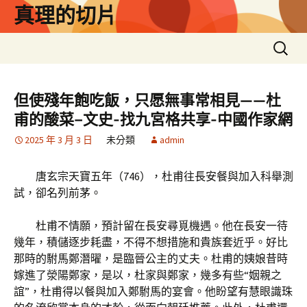
跳
真理的切片
至
主
搜
要
尋
內
關
容
鍵
但使殘年飽吃飯，只愿無事常相見——杜
字:
甫的酸菜–文史-找九宮格共享-中國作家網
2025 年 3 月 3 日
未分類
admin
唐玄宗天寶五年（746），杜甫往長安餐與加入科舉測
試，卻名列前茅。
杜甫不情願，預計留在長安尋覓機遇。他在長安一待
幾年，積儲逐步耗盡，不得不想措施和貴族套近乎。好比
那時的駙馬鄭潛曜，是臨晉公主的丈夫。杜甫的姨娘昔時
嫁進了滎陽鄭家，是以，杜家與鄭家，幾多有些“姻親之
誼”，杜甫得以餐與加入鄭駙馬的宴會。他盼望有慧眼識珠