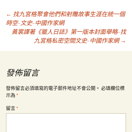
文
←
找九宮格聚會他們和射雕故事生涯在統一個
時空–文史–中國作家網
黃裳譯著《獵人日誌》第一版本封面舉略–找
章
九宮格私密空間文史–中國作家網
→
導
覽
發佈留言
發佈留言必須填寫的電子郵件地址不會公開。
必填欄位標
示為
*
留言
*