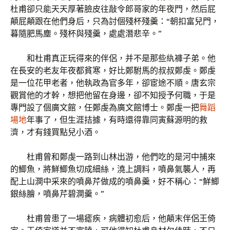
杜甫卻只能天天厚著臉皮往敲令郎哥家的年夜門，然后屁
顛屁顛跟在他們身后，只為討個殘杯殘羹：“朝扣富兒門，
暮隨肥馬塵。殘杯與殘羹，處處潛悲辛。”
和杜甫真正玩得來的伴侶，并不是那些紈褲子弟。他
在長安的老友年夜都貧寒，好比鄭駙馬的叔叔鄭虔。鄭虔
是一位花甲老者，他執政為官多年，卻宦途不順。唐玄宗
觀賞他的才幹，想把他留在身邊，卻不知授予何職，于是
專門設了個廣文館，任鄭虔為廣文館博士。鄭虔一把
舞蹈
場地
年事了，但生涯拮據，有時還得靠同寅蘇源明的救
濟，才有錢買點兒小酒。
杜甫曾和鄭虔一路到山林出游，他們吃的是河中捕來
的鯽魚，將鮮鯽魚切成細絲，澆上調料，噴鼻氣襲人，再
配上山澗中采來的噴鼻芹做成的噴鼻羹，好不稱心：“鮮鯽
銀絲膾，噴鼻芹碧澗羹。”
杜甫曾患了一場瘧疾，病體初愈后，他顛末伴侶王倚