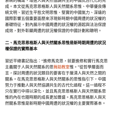
系統的構建，增進人與天然協調共生的中國式古代化的完
成。本文從馬克思恩格斯人與天然關系思惟、中華優良傳
統文明、習近生平態文明思惟、堅實的中國氣力、深遠的
國際影響五個重要面歷來浮現新時期中國周遭的狀況權的
基礎特征，對內展示中國周遭的狀況權的源起與法治保證
成效，對外彰顯周遭的狀況權保證的中國計劃和聰明。
二、馬克思恩格斯人與天然關系思惟是新時期周遭的狀況
權保證的實際基本
習近平總書記指出：“進修馬克思，就要進修和實行馬克思
主義關于人與天然關系的思
舞蹈教室
惟。”從哲學層面而
言，探討周遭的狀況題目的要害在于厘清人與天然之間的
關系。在馬克思恩格斯人與天然關系的思惟指引下，中國
努力于推動人與天然協調共生的古代化過程。這一過程不
只在實行中得以深化，並且馬克思恩格斯人與天然關系思
惟的內在也隨時期的成長更加豐盛。馬克思恩格斯人與天
然關系思惟是新時期中國周遭的狀況權的主要實際基本。