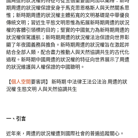
國周遭的狀況權的特征可從五個重要面向加以闡釋：新時
期周遭的狀況權保證安身于馬克思恩格斯人與天然關系思
惟；新時期周遭的狀況權主體拓寬的文明基礎是中華優良
傳統文明；習近生平態文明思惟為拓展新時期周遭的狀況
權的客體引領標的目的；堅實的中國氣力為新時期周遭的
狀況權保駕護航；新時期周遭的狀況權法治保證向世界彰
顯了年夜國義務與擔負。新時期周遭的狀況權旨在激起并
結合全部人類，配合盡力推動人與天然協調共生的古代化
過程。新時期中國周遭的狀況權的特征向世界展示了周遭
的狀況維護與人權保證的中國聰明。
【
個人空間
要害詞】 新時期 中法律王法公法治 周遭的狀
況權 生態文明 人與天然協調共生
一、引言
近年來，周遭的狀況權遭到國際社會的普遍追蹤關心。