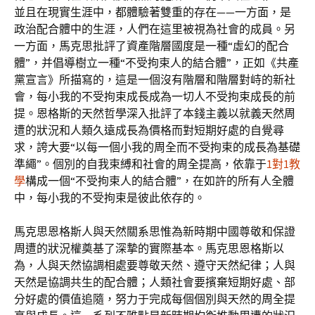
並且在現實生涯中，都體驗著雙重的存在——一方面，是
政治配合體中的生涯，人們在這里被視為社會的成員。另
一方面，馬克思批評了資產階層國度是一種“虛幻的配合
體”，并倡導樹立一種“不受拘束人的結合體”，正如《共產
黨宣言》所描寫的，這是一個沒有階層和階層對峙的新社
會，每小我的不受拘束成長成為一切人不受拘束成長的前
提。恩格斯的天然哲學深入批評了本錢主義以就義天然周
遭的狀況和人類久遠成長為價格而對短期好處的自覺尋
求，誇大要“以每一個小我的周全而不受拘束的成長為基礎
準繩”。個別的自我束縛和社會的周全提高，依靠于
1對1教
學
構成一個“不受拘束人的結合體”，在如許的所有人全體
中，每小我的不受拘束是彼此依存的。
馬克思恩格斯人與天然關系思惟為新時期中國尊敬和保證
周遭的狀況權奠基了深摯的實際基本。馬克思恩格斯以
為，人與天然協調相處要尊敬天然、遵守天然紀律；人與
天然是協調共生的配合體；人類社會要擯棄短期好處、部
分好處的價值追隨，努力于完成每個個別與天然的周全提