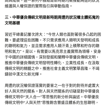
高與成長。這一系列不雅點是新時期均衡推動周遭的狀況
維護與人權保證的實際指引與舉動指南。
三、中華優良傳統文明是新時期周遭的狀況權主體拓寬的
文明基礎
習近平總書記屢次誇大：“今世人類也面對著很多凸起的困
難。要處理這些困難，不只需求應用人類明天發明和成長
的聰明和氣力，並且需求應用人類汗青上積聚和貯存的聰
明和氣力”。是以，有需要以馬克思主義實際為領導，安身
于中國的詳細國情，深刻發掘和闡釋中華優良傳統文明，
推進中華優良傳統文明發明性轉化、立異性成長，在汲取
傳統文明的精髓之中，推進社會主義文明繁華昌隆，不竭
鑄就中漢文化新光輝。
周遭的狀況權保證落實的要害之一在于對的對待并處置大
好人與天然的關系。對人與天然關系的切磋是對中華優良
傳統文明中“天人合一”等思惟的新分析與論述。中華優良
傳統文明中“人與天然”思惟飽含豐盛且體系的生態聰明，