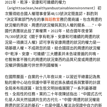
2021年，乾淨、安康和可連續的權力
（arighttoaclean,healthyandsustainableenvironment）初
次獲得結合國人權理事會第48/13號決定簡直認。斟酌到
“決定草案部門內在的事
舞蹈教室
務仍需商議，包含周遭的
狀況權的界說、周遭的狀況權與其別人權的關系……”，中
國代表團就此投了棄權票。2022年，結合國年夜會第
76/300號決定《關于享有乾淨、安康和可連續的周遭的狀
況是一項廣泛人權》認可享有安康周遭的狀況的權力是一
項基礎人權。不成疏忽的是，結合國提出的周遭的狀況權
中“乾淨、安康、可連續”三大體素并未告竣普遍的共鳴，
也暫無客不雅化的周遭的狀況東西的品質尺度或周遭的狀
況權評價指數可供世界列國權衡。
在國際層面，自黨的十八年夜以來，以習近平總書記為焦
點的黨中心站在保護中華平易近族永續成長與繁華的計謀
全局來布局謀篇，就生態文明扶植展開了一系列最基礎
性、全局性的任務。黨的二十年夜陳述指出：“中國式古代
化是人與天然協調共生的古代化。”中國“周遭的狀況權是
周遭的狀況法的基石”，也是中國人權法治保證中自力的新