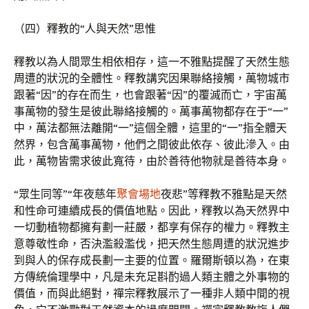
（四）釋教的“人與天然”思惟
釋教以為人間眾生相依相存，這一不雅點提醒了天然生態
周遭的狀況的全體性。釋教講究因果聯絡接觸，萬物城市
跟著“因”的存在而生，也會跟著“因”的覆滅而亡，宇宙萬
事萬物的發生是彼此聯絡接觸的。萬事萬物都存在于“一”
中，萬法都無法離開“一”這個全體，這里的“一”指全體天
然界，包含萬事萬物，他們之間彼此依存、彼此滲入。由
此，萬物皆需求彼此寬待，由於善待他物就是善待本身。
“眾生同等”“年夜慈年
聚會場地
夜悲”等釋教不雅點是天然
和性命可連續成長的價值地點。因此，釋教以為天然界中
一切動植物都擁有劃一莊嚴，都享有保存的權力。釋教主
意尊敬性命，否決濫殺濫伐，把天然生態周遭的狀況進步
到與人的保存成長劃一主要的位置。羅爾斯頓以為，在東
方傳統倫理學中，凡是未充足斟酌過人類主體之外事物的
價值，而與此絕對，禪宗釋教展示了一種非人類中間的視