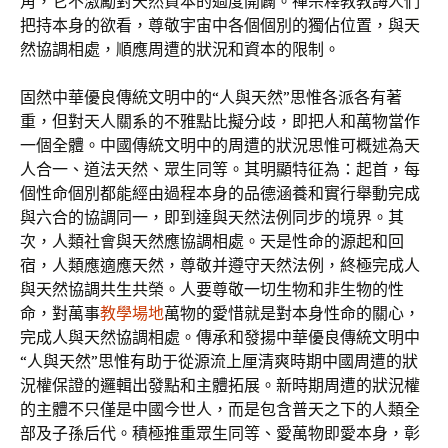
角，它不激勵對天然資本的過度開闢。禪宗釋教教誨人們
把持本身的欲看，尊敬宇宙中各個個別的獨佔位置，與天
然協調相處，順應周遭的狀況和資本的限制。
固然中華優良傳統文明中的“人與天然”思惟各派各有著
重，但對天人關系的不雅點比擬分歧，即把人和萬物當作
一個全體。中國傳統文明中的周遭的狀況思惟可概述為天
人合一、道法天然、眾生同等。其明顯特征為：起首，每
個性命個別都能經由過程本身的品德涵養和實行舉動完成
與六合的協調同一，即到達與天然法例同步的境界。其
次，人類社會與天然應協調相處。天是性命的源起和回
宿，人類應適應天然，尊敬并遵守天然法例，終極完成人
與天然協調共生共榮。人要尊敬一切生物和非生物的性
命，對萬事
教學場地
萬物的愛惜就是對本身性命的關心，
完成人與天然協調相處。傳承和發揚中華優良傳統文明中
“人與天然”思惟有助于從源流上厘清爽時期中國周遭的狀
況權保證的邏輯出發點和主體拓展。新時期周遭的狀況權
的主體不只僅是中國今世人，而是包含普天之下的人類全
部及子孫后代。積極推重眾生同等、愛萬物即愛本身，彰