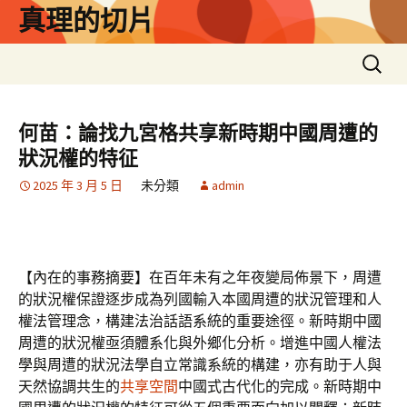
跳
真理的切片
至
主
搜
要
尋
內
關
容
鍵
何苗：論找九宮格共享新時期中國周遭的
字:
狀況權的特征
2025 年 3 月 5 日
未分類
admin
【內在的事務摘要】在百年未有之年夜變局佈景下，周遭
的狀況權保證逐步成為列國輸入本國周遭的狀況管理和人
權法管理念，構建法治話語系統的重要途徑。新時期中國
周遭的狀況權亟須體系化與外鄉化分析。增進中國人權法
學與周遭的狀況法學自立常識系統的構建，亦有助于人與
天然協調共生的
共享空間
中國式古代化的完成。新時期中