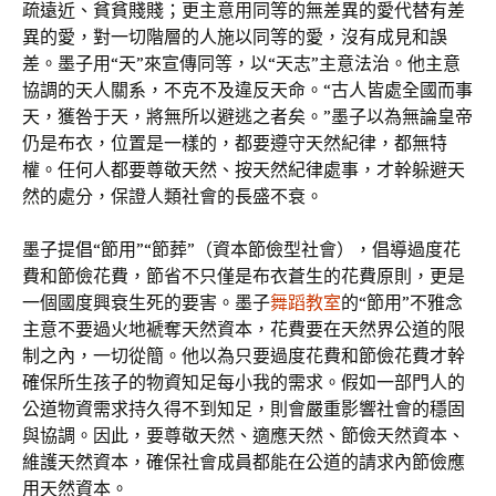
疏遠近、貧貧賤賤；更主意用同等的無差異的愛代替有差
異的愛，對一切階層的人施以同等的愛，沒有成見和誤
差。墨子用“天”來宣傳同等，以“天志”主意法治。他主意
協調的天人關系，不克不及違反天命。“古人皆處全國而事
天，獲咎于天，將無所以避逃之者矣。”墨子以為無論皇帝
仍是布衣，位置是一樣的，都要遵守天然紀律，都無特
權。任何人都要尊敬天然、按天然紀律處事，才幹躲避天
然的處分，保證人類社會的長盛不衰。
墨子提倡“節用”“節葬”（資本節儉型社會），倡導過度花
費和節儉花費，節省不只僅是布衣蒼生的花費原則，更是
一個國度興衰生死的要害。墨子
舞蹈教室
的“節用”不雅念
主意不要過火地褫奪天然資本，花費要在天然界公道的限
制之內，一切從簡。他以為只要過度花費和節儉花費才幹
確保所生孩子的物資知足每小我的需求。假如一部門人的
公道物資需求持久得不到知足，則會嚴重影響社會的穩固
與協調。因此，要尊敬天然、適應天然、節儉天然資本、
維護天然資本，確保社會成員都能在公道的請求內節儉應
用天然資本。