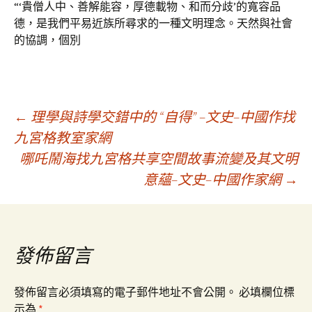
“‘貴僧人中、善解能容，厚德載物、和而分歧’的寬容品
德，是我們平易近族所尋求的一種文明理念。天然與社會
的協調，個別
文
←
理學與詩學交錯中的 “自得” –文史–中國作找
九宮格教室家網
哪吒鬧海找九宮格共享空間故事流變及其文明
章
意蘊–文史–中國作家網
→
導
覽
發佈留言
發佈留言必須填寫的電子郵件地址不會公開。
必填欄位標
示為
*