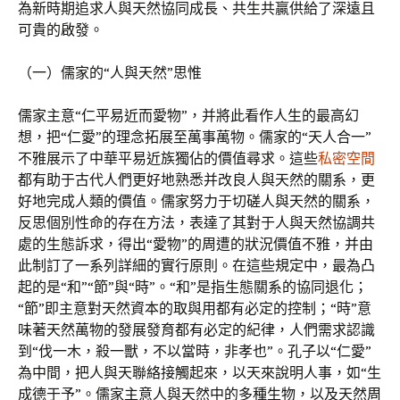
為新時期追求人與天然協同成長、共生共贏供給了深遠且
可貴的啟發。
（一）儒家的“人與天然”思惟
儒家主意“仁平易近而愛物”，并將此看作人生的最高幻
想，把“仁愛”的理念拓展至萬事萬物。儒家的“天人合一”
不雅展示了中華平易近族獨佔的價值尋求。這些
私密空間
都有助于古代人們更好地熟悉并改良人與天然的關系，更
好地完成人類的價值。儒家努力于切磋人與天然的關系，
反思個別性命的存在方法，表達了其對于人與天然協調共
處的生態訴求，得出“愛物”的周遭的狀況價值不雅，并由
此制訂了一系列詳細的實行原則。在這些規定中，最為凸
起的是“和”“節”與“時”。“和”是指生態關系的協同退化；
“節”即主意對天然資本的取與用都有必定的控制；“時”意
味著天然萬物的發展發育都有必定的紀律，人們需求認識
到“伐一木，殺一獸，不以當時，非孝也”。孔子以“仁愛”
為中間，把人與天聯絡接觸起來，以天來說明人事，如“生
成德于予”。儒家主意人與天然中的多種生物，以及天然周