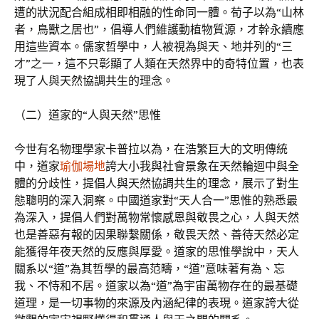
遭的狀況配合組成相即相融的性命同一體。荀子以為“山林
者，鳥獸之居也”，倡導人們維護動植物質源，才幹永續應
用這些資本。儒家哲學中，人被視為與天、地并列的“三
才”之一，這不只彰顯了人類在天然界中的奇特位置，也表
現了人與天然協調共生的理念。
（二）道家的“人與天然”思惟
今世有名物理學家卡普拉以為，在浩繁巨大的文明傳統
中，道家
瑜伽場地
誇大小我與社會景象在天然輪迴中與全
體的分歧性，提倡人與天然協調共生的理念，展示了對生
態聰明的深入洞察。中國道家對“天人合一”思惟的熟悉最
為深入，提倡人們對萬物常懷感恩與敬畏之心，人與天然
也是善惡有報的因果聯繫關係，敬畏天然、善待天然必定
能獲得年夜天然的反應與厚愛。道家的思惟學說中，天人
關系以“道”為其哲學的最高范疇，“道”意味著有為、忘
我、不恃和不居。道家以為“道”為宇宙萬物存在的最基礎
道理，是一切事物的來源及內涵紀律的表現。道家誇大從