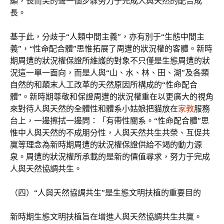
顯，長而尖的聲一個步驟努力于完成人與天然的配合成
長。
基于此，分歧于“人類中間主義”，亦有別于“生態中間主
義”，“性命配合體”思惟拓展了周遭的狀況權的客體。新時
期周遭的狀況權保證所維護的對象不只僅是生態周遭的狀
況這一單一面向，而是人與“山、水、林、田、湖”及各類
自然的和顛末人工改革的天然原因所構成的“性命配合
體”。新時期尊敬和保證周遭的狀況權重在以更廣大的視角
來對待人與天然的全體性和體系小姑娘把貓放在
家教
服務
台上，一邊擦拭一邊問：「有帶性關系。“性命配合體”思
惟中人與天然的不成朋分性，人與天然共生共榮、互促共
贏等理念為新時期周遭的狀況權保證供給不竭的動力源
泉。周遭的狀況權所承載的是新的價值尋求，努力于完成
人與天然協調共生。
（四）“人與天然協調共生”是生態文明扶植的重要目的
新時期生態文明扶植旨在增進人與天然協調共生共贏。