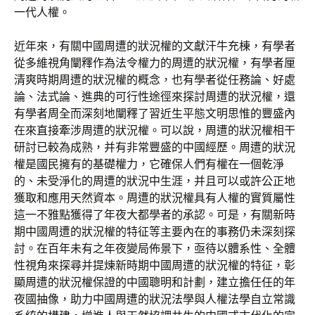
一代人權。
近年來，有關中國周遭的狀況權的文獻汗牛充棟，有學者
從多維視角闡釋作為法令權力的周遭的狀況權，有學者厘
清爽時期周遭的狀況權的概念，也有學者從任務論、好處
論、法式論、進典的可行性途徑來探討周遭的狀況權，還
有學者周全而深刻地闡釋了習近生平態文明思惟的豐盛內
在來直接牽涉周遭的狀況權。可以說，周遭的狀況權相干
研討已較為成熟，并有非常豐盛的中國經歷。周遭的狀況
權是國民擁有的基礎權力，它確保人們有權在一個乾淨
的、未受淨化的周遭的狀況中生涯，并且可以或許公正地
獲取和應用天然資本。周遭的狀況權具有人權的實質屬性
這一不雅點獲得了年夜大都學者的承認。可是，有關新時
期中國周遭的狀況權的特征等主要內在的事務仍未深刻探
討。在百年未有之年夜變局佈景下，亟待以體系性、全體
性視角來探尋并提煉新時期中國周遭的狀況權的特征，彰
顯周遭的狀況權保證的中國聰明和計劃，建立擔任任的年
夜國抽像，助力中國周遭的狀況法學與人權法學自立常識