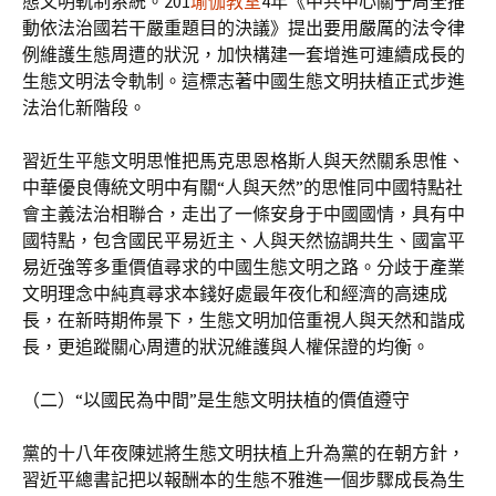
態文明軌制系統。201
瑜伽教室
4年《中共中心關于周全推
動依法治國若干嚴重題目的決議》提出要用嚴厲的法令律
例維護生態周遭的狀況，加快構建一套增進可連續成長的
生態文明法令軌制。這標志著中國生態文明扶植正式步進
法治化新階段。
習近生平態文明思惟把馬克思恩格斯人與天然關系思惟、
中華優良傳統文明中有關“人與天然”的思惟同中國特點社
會主義法治相聯合，走出了一條安身于中國國情，具有中
國特點，包含國民平易近主、人與天然協調共生、國富平
易近強等多重價值尋求的中國生態文明之路。分歧于產業
文明理念中純真尋求本錢好處最年夜化和經濟的高速成
長，在新時期佈景下，生態文明加倍重視人與天然和諧成
長，更追蹤關心周遭的狀況維護與人權保證的均衡。
（二）“以國民為中間”是生態文明扶植的價值遵守
黨的十八年夜陳述將生態文明扶植上升為黨的在朝方針，
習近平總書記把以報酬本的生態不雅進一個步驟成長為生