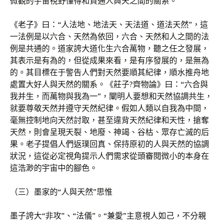
微觀的宇宙視野懂得和貫通人與天之間的關系。
《老子》曰：“人法地、地法天、天法道、道法天然”，這
一法例是以六合、天然為依回，六合、天然和人之間的法
例是共通的。道家誇大道化生六合萬物，聽之任之發展，
其表示是有為的，但從成果來看，是有序發展的，是無為
的。其目標在于警告人們對天然要順其紀律，順水推舟地
處置大好人與天然的關系。《莊子?齊物論》曰：“六合與
我并生，而萬物與我為一”，闡明人要想和天然協調共生，
就要尊敬天然并遵守天然紀律。假如人類以自我為中間，
毫無控制地向天然討取，甚至違背天然紀律和天性，搶奪
天然，則會呈現天裂、地廢、神竭、谷枯、眾存亡滅的后
果。老子提倡人們返璞回真、保持原初的人與天然的協調
狀況，這從必定視角提示人們需求從頭審閱微小的本身在
這浩渺的宇宙中的腳色。
（三）墨家的“人與天然”思惟
墨子誇大“非攻”、“法儀”。“兼愛”主意視人如己，不分親