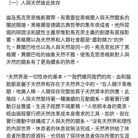
（一）人與天然彼此依存
論及馬克思恩格斯實際，有需要從黑格爾人與天然關系的
闡述開端。黑格爾是德國古典哲學的集年夜成者，他所提
倡的辯證法和感性主義思惟對馬克思主義的創建有直接影
響。黑格爾以為天然界和人類社會都是“盡對精力”的外
化。費爾巴哈也以為人與天然是同一的。馬克思批評了黑
格爾、費爾巴哈的抽象天然不雅，使馬克思恩格斯對人與
天然的關系有了更為體系的熟悉。
“天然界是一切性命的基本。”“我們連同我們的肉、血和腦
筋都是屬于天然界和存在于天然界之中的。”在人類汗青晚
期，地廣人稀，人類保存完整依靠于天然資本的供應。此
階段，人與天然堅持著一種連續的互動關系。跟著實行運
動日益豐盛，生孩子經歷不竭累積，“人依照本身的需求，
經由過程實行把天然改革成本身需求的工具，如許，就在
實行運動中就構成了人與天然的關系。”沒有天然界和理性
的內部世界，休息者的休息就無法完成。天然界供給了休
息者所需的原資料，也供給了保持休息者保存所需的生涯