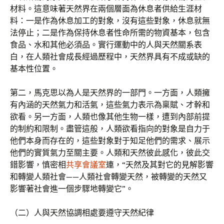
材料。這意味著天然界在兩個層面為休息者供給生涯材
料：一是作為休息加工的對象，沒有這些對象，休息就無
法停止；二是作為保持休息者性命所需的物資基本，包含
食品、水和其他必須品。實行運動中的人與天然關系表
白，在人類社會成長經過歷程中，天然界具有不成或缺的
基本性位置。
第二，馬克思以為人是天然界的一部門。一方面，人類擁
有內涵的天然氣力和活氣，這些氣力表示為稟賦、才幹和
欲看。另一方面，人類也像其他生物一樣，遭到內部前提
的制約和限制。盡管這般，人類欲看指向的對象是自力于
他們本身而存在的，這些對象對于知足他們的需求、展示
他們的實質氣力至關主要。人類和天然彼此感化，彼此交
錯影響，慎密相
共享會議室
連，“天然及其對它的見解影響
和轉變人類社會——人類社會轉變天然，被轉變的天然又
影響著社會進一個步驟地轉變它”。
（二）人與天然協調相處要遵守天然紀律