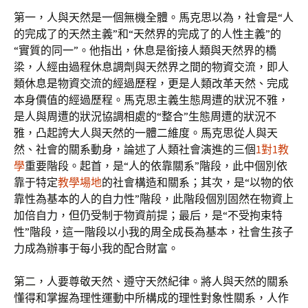
第一，人與天然是一個無機全體。馬克思以為，社會是“人
的完成了的天然主義”和“天然界的完成了的人性主義”的
“實質的同一”。他指出，休息是銜接人類與天然界的橋
梁，人經由過程休息調劑與天然界之間的物資交流，即人
類休息是物資交流的經過歷程，更是人類改革天然、完成
本身價值的經過歷程。馬克思主義生態周遭的狀況不雅，
是人與周遭的狀況協調相處的“整合”生態周遭的狀況不
雅，凸起誇大人與天然的一體二維度。馬克思從人與天
然、社會的關系動身，論述了人類社會演進的三個
1對1教
學
重要階段。起首，是“人的依靠關系”階段，此中個別依
靠于特定
教學場地
的社會構造和關系；其次，是“以物的依
靠性為基本的人的自力性”階段，此階段個別固然在物資上
加倍自力，但仍受制于物資前提；最后，是“不受拘束特
性”階段，這一階段以小我的周全成長為基本，社會生孩子
力成為辦事于每小我的配合財富。
第二，人要尊敬天然、遵守天然紀律。將人與天然的關系
懂得和掌握為理性運動中所構成的理性對象性關系，人作