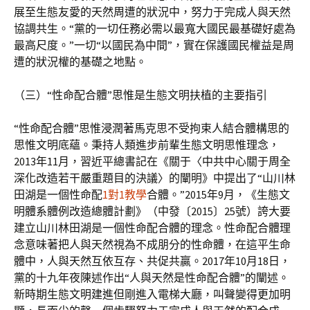
展至生態友愛的天然周遭的狀況中，努力于完成人與天然
協調共生。“黨的一切任務必需以最寬大國民最基礎好處為
最高尺度。”一切“以國民為中間”，實在保護國民權益是周
遭的狀況權的基礎之地點。
（三）“性命配合體”思惟是生態文明扶植的主要指引
“性命配合體”思惟浸潤著馬克思不受拘束人結合體構思的
思惟文明底蘊。秉持人類進步前輩生態文明思惟理念，
2013年11月，習近平總書記在《關于〈中共中心關于周全
深化改造若干嚴重題目的決議〉的闡明》中提出了“山川林
田湖是一個性命配
1對1教學
合體。”2015年9月，《生態文
明體系體例改造總體計劃》（中發〔2015〕25號）誇大要
建立山川林田湖是一個性命配合體的理念。性命配合體理
念意味著把人與天然視為不成朋分的性命體，在這平生命
體中，人與天然互依互存、共促共贏。2017年10月18日，
黨的十九年夜陳述作出“人與天然是性命配合體”的闡述。
新時期生態文明建進但剛進入電梯大廳，叫聲變得更加明