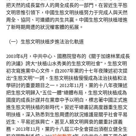
把天然的成長當作人的周全成長的一部門。在習近生平態
文明思惟引領下，中國生態文明扶植努力于完成人與天然
周全、協同、可連續的共生共贏。中國生態文明扶植增進
了新時期周遭的狀況權客體的拓展。
（一）生態文明扶植步進法治化軌道
2003年6月，中共中心、國務院發布的《關于加速林業成長
的決議》誇大“扶植山水秀美的生態文明社會”，生態文明
初次寫進黨中心文件。自2007年黨的十七年夜陳述初次提
出“生態文明”一詞，生態文明扶植慢慢成為法治扶植和法
學研討的重要題目之一。2012年11月，黨的十八年夜陳述
把生態文明歸入“五位一體”總體布局，生態文明扶植成為
國度的成長計謀并在黨章中予以明白，標志著中國正式進
進生態文明扶植的新時代。習近平總書記高度器重生態文
明扶植，深入熟悉到生態周遭的狀況維護是關乎社會平易
近生、平易近族興亡，甚至人類文明興衰的嚴重計謀義
務。2013年11月，黨的十八屆三中全會提出須樹立健全生