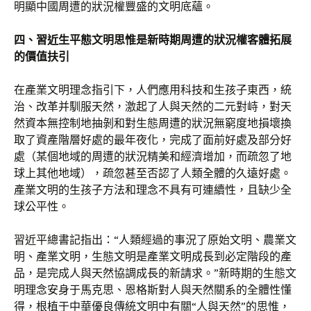
明顯中國周遭的狀況權豐盛的文明底蘊。
四、習近生平態文明思惟是新時期周遭的狀況權客體拓展
的價值扶引
在產業文明理念指引下，人們應用科技和生孩子東西，統
治、改革并馴服天然，激起了人與天然的二元對峙，對天
然資本無控制地抽剝和對生態周遭的狀況無窮度地損壞換
取了資產階層好處的最年夜化，完成了面前好處及部分好
處（某個地域的周遭的狀況精美和經濟增加，而疏忽了地
球上其他地域），疏忽甚至否認了人類全體的久遠好處。
產業文明的生孩子方法和理念不具有可連續性，且缺少全
球公平性。
習近平總書記指出：“人類經過的事況了原始文明、農業文
明、產業文明，生態文明是產業文明成長到必定階段的產
品，是完成人與天然協調成長的新請求。”新時期的生態文
明理念安身于馬克思、恩格斯對人與天然關系的全體性懂
得，根植于中華優良傳統文明中有關“人與天然”的思惟，