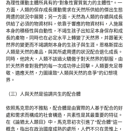
為理性運動主體所具有的“對象性實質氣力的主體性”。一
方面，人類的保存成長運動需求在天然所供給的傑出生態
周遭的狀況中展開；另一方面，天然為人類的存續與成長
供給了必須的物資材料，依靠于響應的物資材料，人施展
本身的積極性與自動性，不竭生孩子出知足本身保存和成
長的產物，同時也在必定水平上轉變了天然界，并跟著天
然界的變更而不竭調劑本身的生孩子與生涯。恩格斯提出
人類是天然的產品，與其所處周遭的狀況配合退化成長。
同時，他誇大，人類不該過火驕傲于對天然界的馴服，由
於天然界會對我們的每一次成功停止回擊。人類要充足尊
敬、適應天然，力圖達致“人類與天然的息爭”的幻想境
界。
（三）人與天然是協調共生的配合體
依照馬克思的不雅點，配合體是由實際的人基于配合的好
處和需求而構成的社會構造，共素性是其最重要的特征。
在《論猶太人題目》中，馬克思初次引進了“配合體”這一
概念，指出在政治國度成熟的處所，人們不只在思惟上，