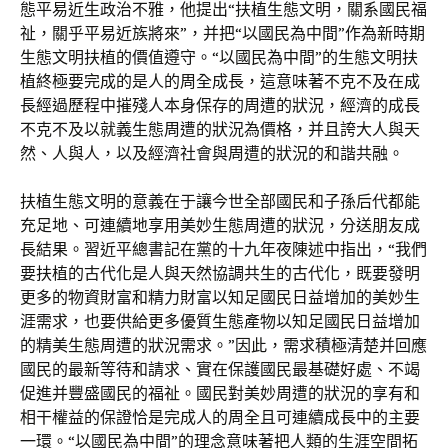
態平易近生政治不雅，他提出“扶植生態文明，關系國民福
祉，關乎平易近族將來”，并把“以國民為中間”作為新時期
生態文明扶植的價值遵守。“以國民為中間”的生態文明扶
植終極要完成的是人的周全成長，這意味著不克不及在成
長經過歷程中摧殘人本身保存的周遭的狀況，經濟的成長
不克不及以就義生態周遭的狀況為價格，并且誇大人與天
然、人與人，以及經濟社會與周遭的狀況的和諧共融。
扶植生態文明的意義在于讓今世全部國民和子孫后代都能
充足地、可連續地享用美妙生態周遭的狀況，分送朋友成
長結果。習近平總書記在黨的十九年夜陳述中指出，“我們
要扶植的古代化是人與天然協調共生的古代化，既要發明
更多的物資財富和精力財富以知足國民日益增加的美妙生
涯需求，也要供給更多優質生態產物以知足國民日益增加
的精美生態周遭的狀況需求。”因此，需求積極清楚并回應
國民的最新等待和請求、實在保護國民最基礎好處、不竭
促進并豐盛國民的福祉。國民對美妙周遭的狀況的享有和
相干權益的保證恰是完成人的周全且可連續成長中的主要
一環。“以國民為中間”的理念意味著把人類的生涯空間拓