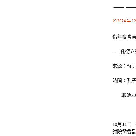
—
2024 年 1
借年夜會
——孔德立
來源：“孔
時間：孔
耶穌202
10月11
討院黨委副