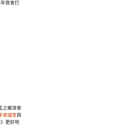
語年夜會打
孟之鄉濟寧
享會議室
與
語》更好地