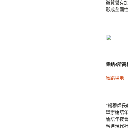
辦贊譽有
形成全國
集結4所高
舞蹈場地
“錢穆師
舉辦論語
論語年夜
融進現代