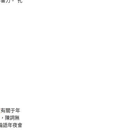
響力。”孔
教
有關于年
，陳詞無
論語年夜會