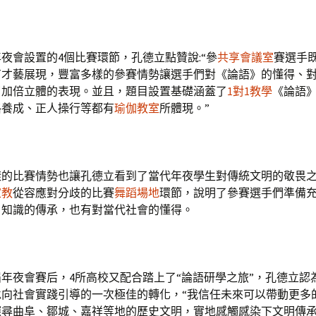
夜會設置的4個比賽環節，孔德立點贊說:“參
共享會議室
賽選手
有才藝展現，豐富多樣的參賽情勢讓選手們對《論語》的懂得、
了加倍立體的表現。並且，題目設置基礎涵蓋了
1對1教學
《論語
格養成、正人操行等都有
瑜伽教室
所體現。”
樣的比賽情勢也讓孔德立看到了當代年夜學生對傳統文明的敬畏
家教
從容應對分歧的比賽
舞蹈場地
環節，說明了參賽選手們準備
》知識的傳承，也有對當代社會的懂得。
屆年夜會賽后，4所高校又配合踏上了“論語研學之旅”，孔德立認
承向社會實踐引導的一次極佳的轉化，“我信任未來可以帶動更多
探尋曲阜、鄒城、嘉祥等地的歷史文明，實地感觸感染下文明傳承