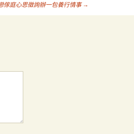
戀傢庭心思徵詢辦一包養行情事
→