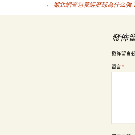
文
←
湖北網查包養經歷球為什么強
章
發佈
導
發佈留言
覽
留言
*