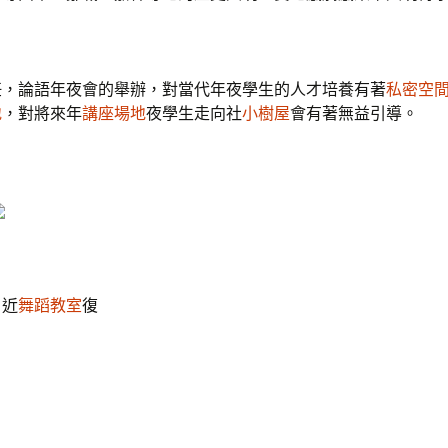
任，論語年夜會的舉辦，對當代年夜學生的人才培養有著
私密空
地
，對將來年
講座場地
夜學生走向社
小樹屋
會有著無益引導。
：近
舞蹈教室
復