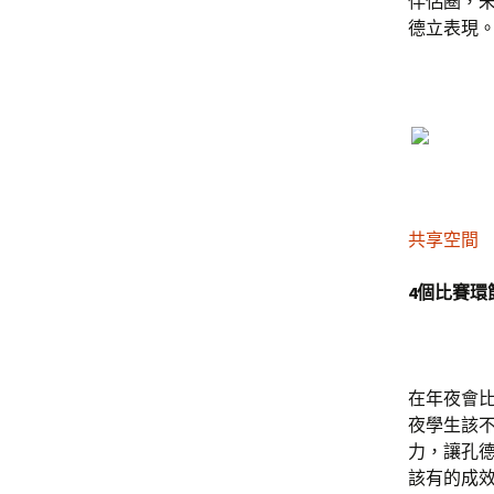
伴侶圈，
德立表現
共享空間
4個比賽環
在年夜會
夜學生該不
力，讓孔
該有的成效