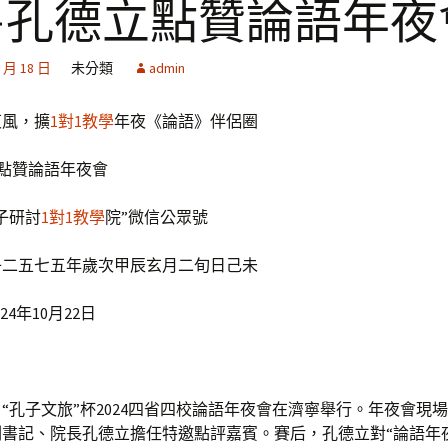
—孔德立點贊論語年夜
2 月 18 日
未分類
admin
東風，擴
1對1教學
年夜《論語》伴侶圈
點贊論語年夜會
子研討
1對1教學
院”微信公眾號
子二五七五年歲次甲辰玄月二旬日己未
4年10月22日
日，“孔子文旅”杯2024四省四校論語年夜會在濟寧舉行。年夜會現
書記、院長孔德立擔任特邀點評嘉賓。賽后，孔德立對“論語年