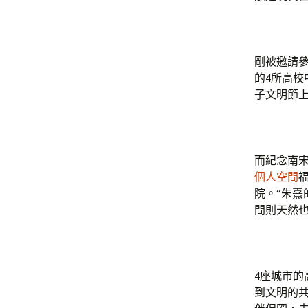
剛被邀請參
的4所高
子文明節
而紀念南
個人空間
院。“朱
間則天然
4座城市
到文明的共