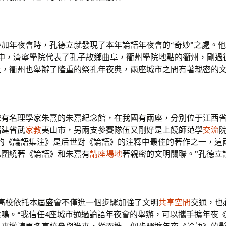
加年夜會時，孔德立就發現了本年論語年夜會的“奇妙”之處。
校中，濟寧學院代表了孔子故鄉曲阜，衢州學院地點的衢州，剛過
上，衢州也舉辦了隆重的祭孔年夜典，兩座城市之間有著親密的文
宋有名理學家朱熹的朱熹紀念館，在我國有兩座，分別位于江西
福建省武
家教
夷山市，另兩支參賽隊伍又剛好是上饒師范學
交流
熹的《論語集注》是后世對《論語》的注釋中最佳的著作之一，這
也圍繞著《論語》和朱熹有
講座場地
著親密的文明關聯。”孔德立
的高校依托本屆盛會不僅進一個步驟加強了文明
共享空間
交通，也
鳴。“我信任4座城市通過論語年夜會的舉辦，可以攜手擴年夜