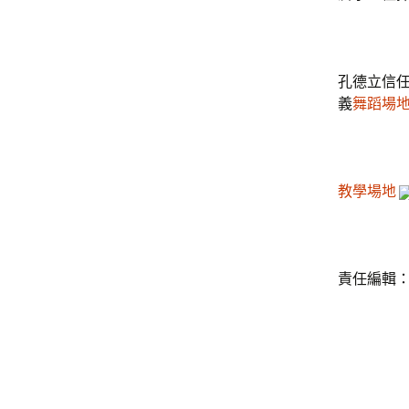
孔德立信
義
舞蹈場
教學場地
責任編輯