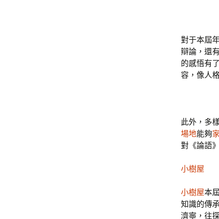
對于本屆年
辯論，還
的感悟有
容，像人
此外，多
場地
能夠
對《論語
小樹屋
小樹屋
本
知識的傳
濟寧，往