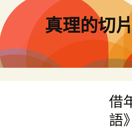
跳
至
主
真理的切
要
內
容
借
語