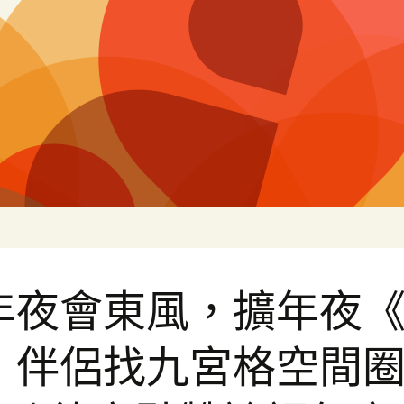
片
年夜會東風，擴年夜
》伴侶找九宮格空間