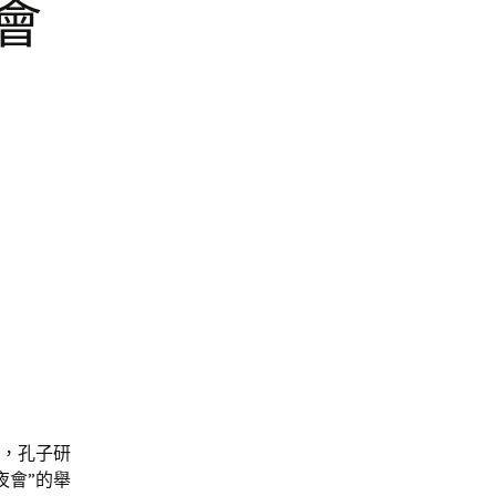
會
場，孔子研
夜會”的舉