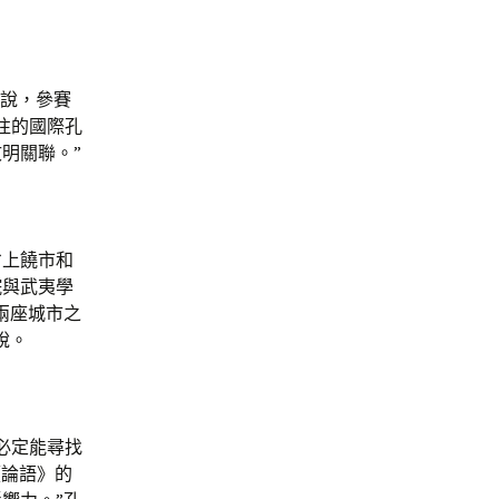
他說，參賽
往的國際孔
明關聯。”
省上饒市和
院與武夷學
兩座城市之
說。
必定能尋找
《論語》的