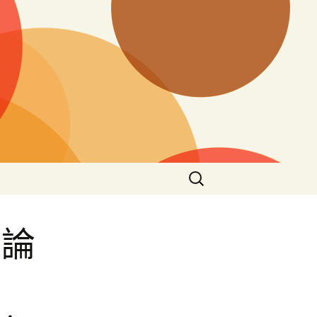
搜
尋
關
鍵
《論
字:
圈