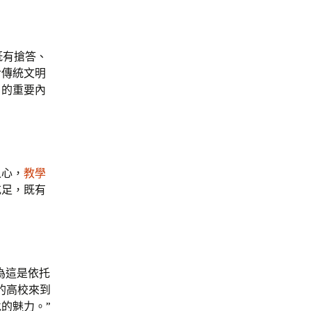
既有搶答、
對傳統文明
》的重要內
之心，
教學
充足，既有
為這是依托
的高校來到
的魅力。”