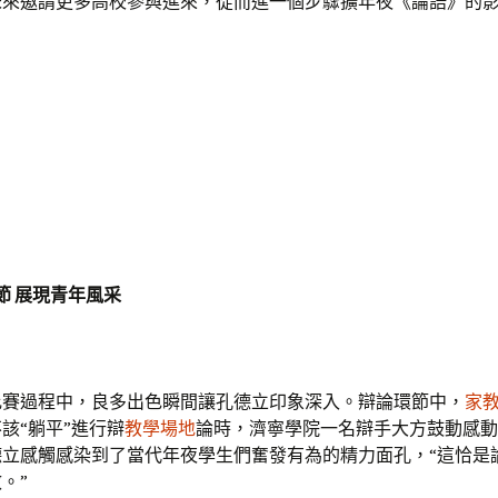
未來邀請更多高校參與進來，從而進一個步驟擴年夜《論語》的影
。
節 展現青年風采
比賽過程中，良多出色瞬間讓孔德立印象深入。辯論環節中，
家
該“躺平”進行辯
教學場地
論時，濟寧學院一名辯手大方鼓動感動
德立感觸感染到了當代年夜學生們奮發有為的精力面孔，“這恰是
。”