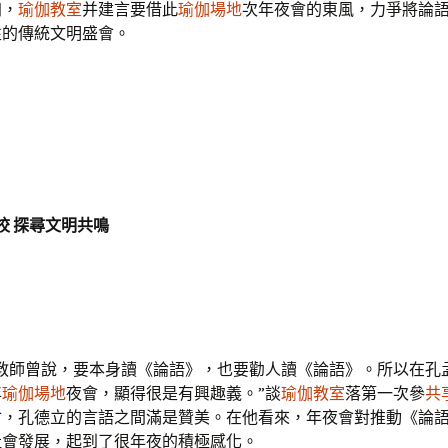
加，
瑜伽教室
并建言要借此
瑜伽場地
次年夜會的東風，力爭將論
性的傳統文明盛會。
校 探尋文明共鳴
長教師曾說，要本身讀《論語》，也要勸人讀《論語》。所以在孔
年
瑜伽場地
夜會，顯得很是有興趣義。”談
瑜伽教室
落第一次參
共
會，孔德立的言語之間滿是贊美。在他看來，年夜會對推動《論
社會發展，起到了很年夜的積極感化。