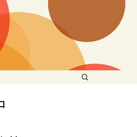
搜
尋
關
鍵
中
字: