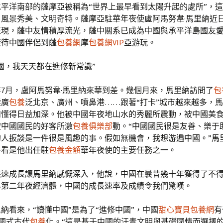
承平洋南部的薩摩亞被稱為“世界上最早看到太陽升起的處所”，
、風景秀美、文明奇特。薩摩亞駐華年夜使盧阿馬努韋·馬里納近
表現，薩中友情積厚流光，薩中關系已成為中國與承平洋島國友
接待中國伴侶到薩
包養網
摩
包養網VIP
亞游玩。
國，我天天都在進修新常識”
2年7月，盧阿馬努韋·馬里納來華到差。幾個月來，馬里納訪問了
包
蹤廣
包養
泛北京、廣州、噴鼻港……跟著“打卡”城市越來越多，
和懂得日益加深。他被中國年夜地山水的秀麗所震動，被中國美
被中國國民的好客所激
包養俱樂部
動。“中國國民很是友善、樂于
的人扳談是一件很是風趣的事。假如無機會，我想游遍中國。”馬
多看是他出任駐
包養金額
華年夜使的主要任務之一。
疾速成長讓馬里納感慨深入，他說，中國在曩昔幾十年獲得了不
界第二年夜經濟體，中國的成長速率及成績令我們驚嘆。
納看來，“讀懂中國”是為了“進修中國”，中國
甜心寶貝包養網
有
國式古代
包養
化。“這是基于中國的汗青文明與基礎國情而選擇