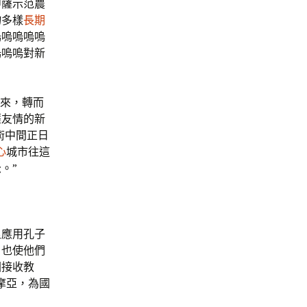
中薩示范農
物多樣
長期
嗚嗚嗚嗚嗚
嗚嗚嗚對新
下來，轉而
薩友情的新
術中間正日
心
城市往這
。”
足應用孔子
，也使他們
國接收教
摩亞，為國