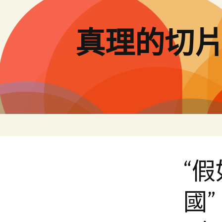
跳
至
主
真理的切
要
內
容
“
國