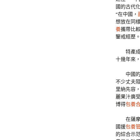
國的古代
“在中國，
想放在同
養
攜帶比較
鑒戒經歷。
特產
十幾年來
中國
不少丈夫
里納先容
麗果汁廣
博得
包養
在薩
國援
包養
的綜合示范