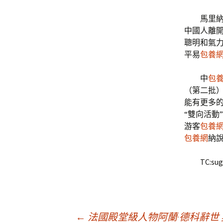
馬里
中國人離
聰明和氣
平易
包養
中
包
（第二批）
能有更多
“雙向活動
游客
包養網d
包養網
納
TC:sug
←
法國殿堂級人物阿蘭·德科辭世