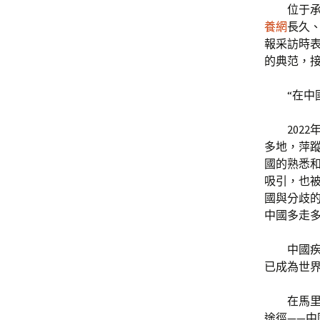
位于
養網
長久
報采訪時
的典范，
“在中
202
多地，萍
國的熟悉
吸引，也
國與分歧
中國多走
中國
已成為世
在馬里
途徑——中