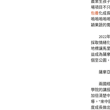
農業生孩
場項目不
包養
化成
嗚嗚嗚嗚
穎果蔬的
2022
採取情緒
地標讓馬
益成為薩
個至公園
薩摩
兩國
學院的講
加倍清楚
導。“來
度成長做出