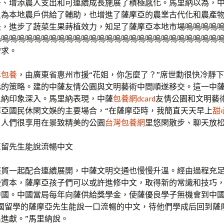
子、增添農人支出和可連續成長施展了積極感化。馬里納以為，
只為本地農戶供給了輔助，也增進了薩摩亞的農業古代化和農產
長，進步了蔬菜生果蒔植效力，知足了薩摩亞本地市場嗚嗚嗚嗚
嗚嗚嗚嗚嗚嗚嗚嗚嗚嗚嗚嗚嗚嗚嗚嗚嗚嗚嗚嗚嗚嗚嗚嗚嗚嗚嗚嗚
需求。
年
包養
，由廣東省惠州市援“花姐，你怎麼了？”席世勳很快冷靜
化的策略。建的中薩友情公園與文明藝術中間順遂移交。這一中
里納印象深入。馬里納表現，中薩
包養網dcard
友情公園和文明藝
摩亞國民休閑文娛的主要場合，“在薩摩亞時，我簡直天天早上
甜
，人們很享用在景致精美的公園
台灣包養網
里悠閑散步、聊天放松
亞留先生能說流暢中文
經貿一起配合連續展開，中薩文明交通也慢慢升溫。經由過程充
授資本，薩摩亞孩子們可以或許進修中文，取得新的常識和技巧
中國。中國當局每年向薩供給獎學金，使薩優良學子無機會到中
中國留學的薩摩亞先生能說一口流暢的中文，待他們學成后回到薩
進獻。”馬里納說。