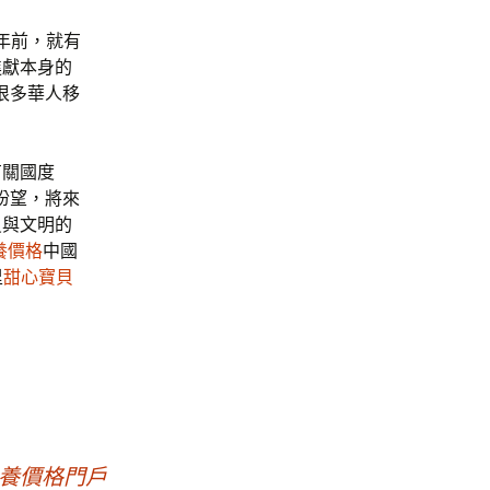
年前，就有
進獻本身的
很多華人移
有關國度
盼望，將來
員與文明的
養價格
中國
里
甜心寶貝
包養價格門戶