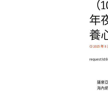
（
年
養
2025 年 8
requestId:
薩摩
海內網 