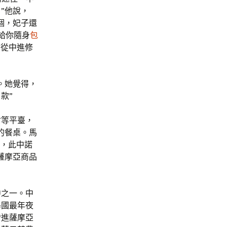
”他說，
個，妃子還
給你隨身
包
，從中進修
。她覺得，
款”
會等平臺，
的餐桌。馬
”，此中諾
薩摩亞商品
中之一。中
島國最年夜
增進薩摩亞