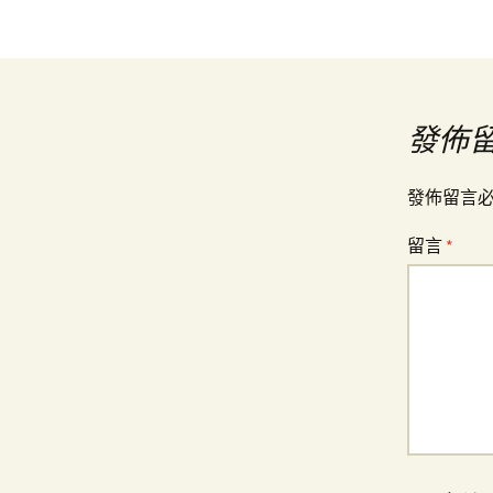
文
章
導
發佈
覽
發佈留言
留言
*