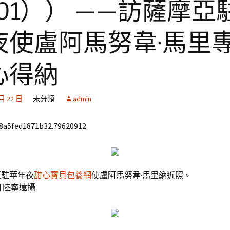
101）） ——訪薩摩亞
夜使盧阿馬努韋·馬里
心得納
 月 22 日
未分類
admin
68a5fed1871b32.79620912.
亞駐華年夜
甜心寶貝包養網
使盧阿馬努韋·馬里納近照。
陸寧遠攝