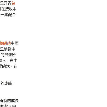
這里汗青
包
日在接收本
愛一起配合
養網站
中國
馬里納對中
食的豐盛所
助人，在中
里納說，在
得的成績，
奇特的成長
的途徑。中