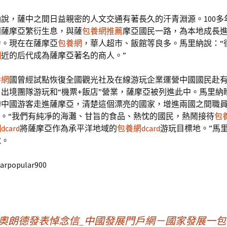
納說，薩中之間日益親密的人文交通有著長久的汗青淵源。100多
開薩摩亞繁衍生息，與薩
包養網推薦
摩亞國民一路，為本地成長
力。現在在薩摩亞
包養網
，華人超市、飯館等良多。馬里納說：“
網
近的后代成為薩摩亞著名的商人。”
養網
國曾經試點恢復全國觀光社及在線游玩企業運營中國國民赴
出境團隊游玩和“機票+飯店”營業，薩摩亞被列進此中。馬里納
的中國游客走進薩摩亞，清楚這個漂亮的國家，增進兩國之間職
”。“我們有純凈的海灘、甘旨的食品、熱忱的國民，熱鬧接待
包
card
將薩摩亞作為承平洋地域的
包養網dcard
游玩目標地。”馬
說。
arpopular900
 奧朗德發表悼念信_中國發展門戶網－國家發展一