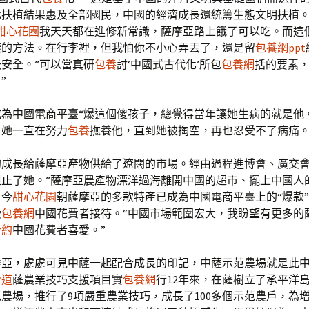
化扶植結果惠及全部國民，中國的經濟成長還統籌生態文明扶植。
甜心花園
我天天都在進修新常識，薩摩亞路上餓了可以吃。而這
樣的方法。在行李裡，但我怕你不小心弄丟了，還是留
包養網ppt
安全。”可以當真研
包養
討‘中國式古代化’所包
包養網
括的要素
”
成為中國電商平臺“爆這個傻孩子，總覺得當年讓她生病的就是他
，她一直在努力
包養
撫養他，直到她被掏空，再也忍受不了病痛。
的成長給薩摩亞產物供給了遼闊的市場。經由過程進博會、廣交
阻止了她。”薩摩亞農產物漂洋過海離開中國的超市、擺上中國人
，今
甜心花園
朝薩摩亞的多款特產已成為中國電商平臺上的“爆款
受
包養網
中國花費者接待。“中國市場範圍宏大，我盼望有更多的
合約
中國花費者喜愛。”
摩亞，處處可見中薩一起配合成長的印記，中薩示范農場就是此
管道
薩農業技巧支援項目實
包養網
行12年來，在薩樹立了承平洋
農場，推行了9項嚴重農業技巧，成長了100多個示范農戶，為