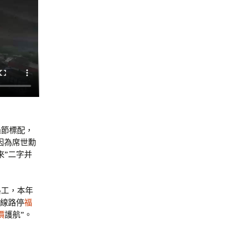
過節標配，
因為席世勳
來”二字并
路工，本年
的線路停
福
價
護航”。