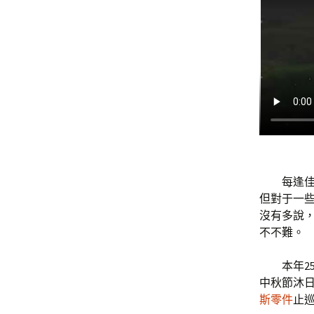
每逢
但對于一些
沒有多說，
不不難。
本年2
中秋節沐日
斯零件
止