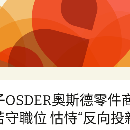
片
子OSDER奧斯德零件
苦守職位 怙恃“反向投