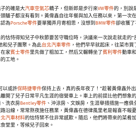
轎子的確是大
汽車空氣芯
轎子，但新郎是步行來
VW零件
的，別說
一頭驢子都沒有看到。黃偉鑫自往年餐與加入任務以來，第一次
本認為
Porsche零件
要單獨弄月寄相思，沒想到
BMW零件
卻收獲了
鑫的怙恃得知兒子中秋節要苦守職位時，決議來一次說走就走的“
地和兒子團聚。為此
台北汽車零件
，他們早早就起床，往菜市買
，在家
賓士零件
里先做了粗加工，然后又輾轉坐了
賓利零件
動車和
務的工地。
可以或許
保時捷零件
保持上去，真的長年夜了！”趁著黃偉鑫外
先離開了兒子日常平凡生涯的宿營車上。車上的前提比他們想象
廂、洗衣房
Bentley零件
、沖涼房、文娛房，生涯舉措措施一應俱
鐵路沿線，常常熬夜施任務業，黃偉鑫在德律風里老是報喜不報
台北汽車材料
的怙恃禁不住非常感歎。隨后，他們將帶來的菜肴
地食堂里，等候兒子回來。