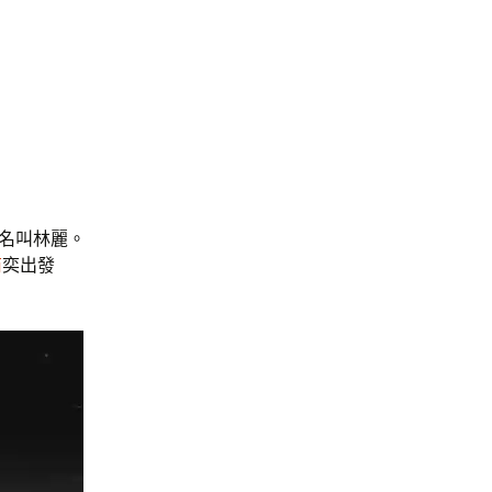
個名叫林麗。
商
奕出發