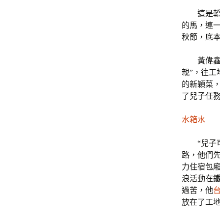
這是
的馬，連
秋節，底
黃偉
親”，往工
的新穎菜
了兒子任
水箱水
“兒子
路，他們
力住宿包
浪活動在
過苦，他
放在了工