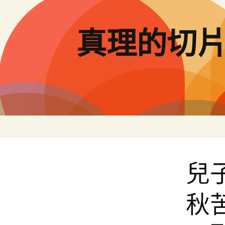
跳
至
主
真理的切
要
內
容
兒
秋