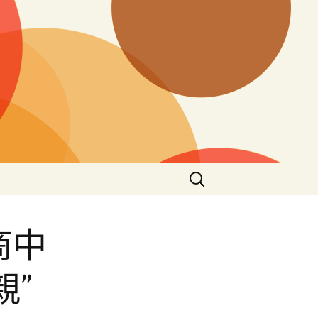
搜
尋
關
鍵
商中
字:
親”