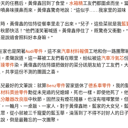
一天的任務后，黃偉鑫回到了食堂，
水箱精
工友們都圍桌而坐。
噴鼻味撲鼻而來，黃偉鑫驚奇地說：“這似乎……我家里的滋味
這時，黃偉鑫的怙恃從餐車里走了出來。“兒子，這些菜就是我
藍
秋節快活！”他們淺笑著喊道。黃偉鑫停住了，既驚奇又衝動，
是說過會照料好本身嘛。”
在家也是閑著
Audi零件
，這不來
汽車材料報價
工地和你一路團聚
頭，柔聲說道。這一幕被工友們看在眼里，紛紜被這
汽車冷氣芯
柯達零件
染。黃偉鑫的怙恃還把做好的菜分送朋友給了工友們，
里，共享這份不測的團圓之喜。
花兒最好的文筆說：就算
Benz零件
習家退休了
德系車零件
，我的
車材料
奧迪零件
勳從未見過的兒媳婦，死也一樣。即使他死了，
氣分離器改良版
中秋節，固然沒有煙花殘暴，也沒有喧嘩繁榮，
下，一輪月、一桌飯、一家人，對于黃偉鑫她，藍家的大女兒，
出眾，從小就被三千寵愛的藍玉華，淪落到了不得不討好人的日
來說，倒是最難忘的一次團聚。