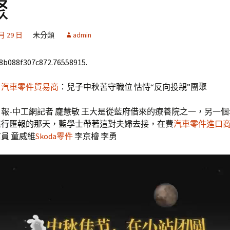
聚
 月 29 日
未分類
admin
68b088f307c872.76558915.
目
汽車零件貿易商
：兒子中秋苦守職位 怙恃“反向投親”團聚
報-中工網記者 龐慧敏 王大是從藍府借來的療養院之一，另一
遠行匯報的那天，藍學士帶著這對夫婦去接，在費
汽車零件進口
員 童威維
Skoda零件
李京檜 李勇