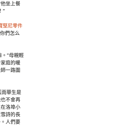
當他坐上餐
！”
寶堅尼零件
“你們怎么
嘛。”母親輕
份家庭的暖
大師一路圍
藍雨華生是
他也不會再
但在洛埠小
藍雪詩的長
子。人們要