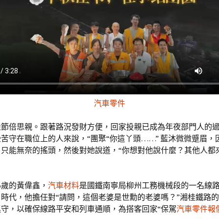
汽車零件
佳節倍思親。跟著路況發財方便，回家投親已成為年夜部門人的
苦守在職位上的人來說，“團聚“你這丫頭……” 藍沐微微蹙眉，
只能無奈的搖頭，然後對她說道，“你想對他說什麼？其他人都
5歲的黃偉鑫，
汽車材料
是國鐵南寧局柳州工務機械段的一名線
時代，他擔任對“請問，這個老婆是世勳的老婆嗎？”湘桂鐵路
巡守，以確保線路平安和列車通順，為搭客回家“保駕
汽車零件報