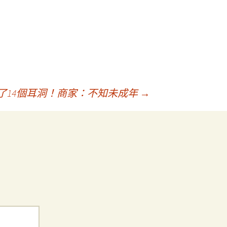
打了14個耳洞！商家：不知未成年
→