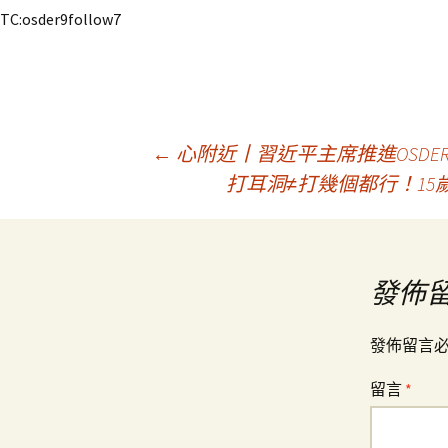
TC:osder9follow7
文
←
心附近丨習近平主席推進OSD
打耳洞≠打幾個都行！15
章
導
發佈
覽
發佈留言
留言
*