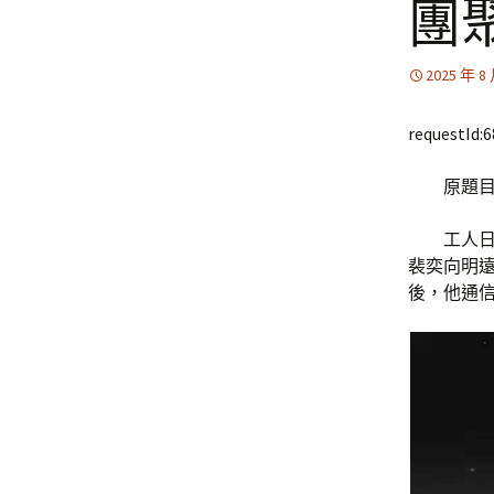
團
2025 年 8
requestId:
原題
工人日
裴奕向明
後，他通信