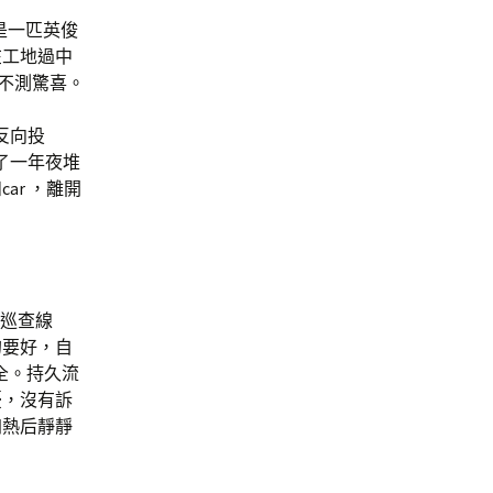
是一匹英俊
在工地過中
不測驚喜。
反向投
了一年夜堆
car ，離開
出巡查線
的要好，自
全。持久流
憂，沒有訴
加熱后靜靜