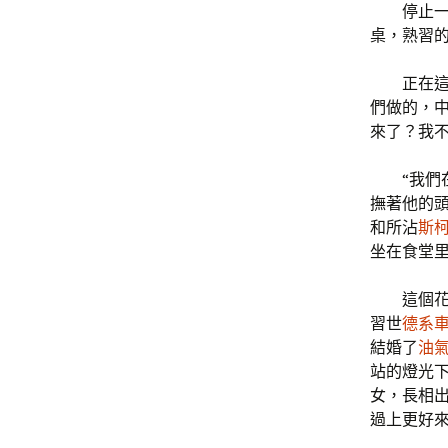
停止
桌，熟習的
正在
們做的，中
來了？我不
“我們
撫著他的
和所沾
斯
坐在食堂
這個
習世
德系
結婚了
油
站的燈光
女，長相
過上更好