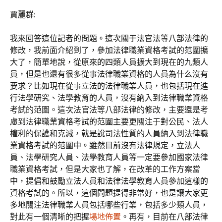
賈麗群:
我來回答這位記者的問題。這次關于法官法等八部法律的
修改，我前面介紹到了，參加法律職業資格考試的范圍擴
大了，簡單地說，從原來的四類人員擴大到現在的九類人
員，但是也還有很多從事法律職業資格的人員為什么沒有
要求？比如現在從事立法的法律職業人員，也包括現在進
行法學研究、法學教育的人員，沒有納入到法律職業資格
考試的范圍。這次法官法等八部法律的修改，主要還是考
慮到法律職業資格考試的范圍主要更關注于對公民、法人
權利的保護和克減，就是說司法性質的人員納入到法律職
業資格考試的范圍中。雖然目前沒有法律規定，立法人
員、法學研究人員、法學教育人員等一定要參加國家法律
職業資格考試，但是大家也了解，在改革的工作方案當
中，提倡和鼓勵立法人員和法律法學教育人員參加這樣的
資格考試的。所以，這個問題提得非常好，也是讓大家更
多地關注法律職業人員包括哪些行業，包括多少類人員，
對此有一個清晰的把握
場地佈置
。再有，目前在八部法律