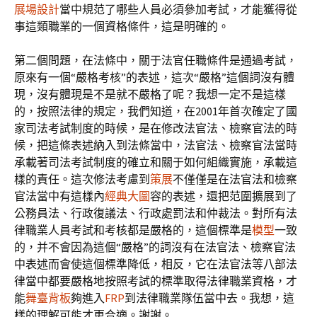
展場設計
當中規范了哪些人員必須參加考試，才能獲得從
事這類職業的一個資格條件，這是明確的。
第二個問題，在法條中，關于法官任職條件是通過考試，
原來有一個“嚴格考核”的表述，這次“嚴格”這個詞沒有體
現，沒有體現是不是就不嚴格了呢？我想一定不是這樣
的，按照法律的規定，我們知道，在2001年首次確定了國
家司法考試制度的時候，是在修改法官法、檢察官法的時
候，把這條表述納入到法條當中，法官法、檢察官法當時
承載著司法考試制度的確立和關于如何組織實施，承載這
樣的責任。這次修法考慮到
策展
不僅僅是在法官法和檢察
官法當中有這樣內
經典大圖
容的表述，還把范圍擴展到了
公務員法、行政復議法、行政處罰法和仲裁法。對所有法
律職業人員考試和考核都是嚴格的，這個標準是
模型
一致
的，并不會因為這個“嚴格”的詞沒有在法官法、檢察官法
中表述而會使這個標準降低，相反，它在法官法等八部法
律當中都要嚴格地按照考試的標準取得法律職業資格，才
能
舞臺背板
夠進入
FRP
到法律職業隊伍當中去。我想，這
樣的理解可能才更合適。謝謝。