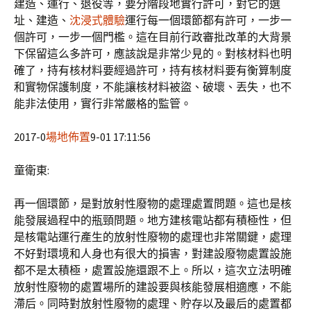
建造、運行、退役等，要分階段地實行許可，對它的選
址、建造、
沈浸式體驗
運行每一個環節都有許可，一步一
個許可，一步一個門檻。這在目前行政審批改革的大背景
下保留這么多許可，應該說是非常少見的。對核材料也明
確了，持有核材料要經過許可，持有核材料要有衡算制度
和實物保護制度，不能讓核材料被盜、破壞、丟失，也不
能非法使用，實行非常嚴格的監管。
2017-0
場地佈置
9-01 17:11:56
童衛東:
再一個環節，是對放射性廢物的處理處置問題。這也是核
能發展過程中的瓶頸問題。地方建核電站都有積極性，但
是核電站運行產生的放射性廢物的處理也非常關鍵，處理
不好對環境和人身也有很大的損害，對建設廢物處置設施
都不是太積極，處置設施還跟不上。所以，這次立法明確
放射性廢物的處置場所的建設要與核能發展相適應，不能
滯后。同時對放射性廢物的處理、貯存以及最后的處置都