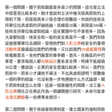
第一個問題，關于罰款額度是多是少的問題，這也是立法
中提意見比較多的。剛才我說到立法中幾次提高罰款的上
限和下限，但是提高多少是合理也很難說。你說的技術支
持單位出具虛假的評論結論，底線是20萬，高限是100萬。
技術支持單位做虛假結論，這在實踐中也不會很多。因為
大家都知道，核安全和一般的安全真是不一樣，我們到核
設施營運單位去調研，發現他們對
人形立牌
核安全的重視
活動佈置
遠遠超出我們的想象。又比如我們
VR虛擬實境
到
核電廠里去，坐他們廠里的車參觀，首先，在廠區的中巴
車里，要求每個人都
包裝設計
要系安全帶，時速不能超過
30公里，應該說，企業的安全意識比較高。所以，我們在
罰款中，罰多少才讓他不違法、不出具虛假證明？很難做
一個科學的結論，也沒有進一步地通過什么方式論證。關
于罰款制度怎么合理，這是一個普遍性的問題，法工委
人
形立牌
現在正在將此作為一個課題進行研究，未來可能會
沈浸式體驗
有一些標準來規范。
第二個問題，關于核損害賠償制度，建立國家的強制保險