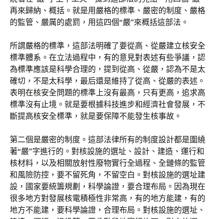
再來歸納、概括。就是用嚴格的標準、嚴密的制度、嚴格
的監管、嚴厲的處罰，用這四個“嚴”來概括這部法。
所謂嚴格的標準，這部法明確了要從高、從嚴建立核安全
標準體系。在立法過程中，有的意見對表述有些爭議，認
為標準應該是科學合理的，提到從高、從嚴，認為不是太
確切，不是太科學，最后還是維持了從高、從嚴的表述。
表明在核安全問題的標準上沒有最高，只有更高，追求高
標準沒有止境。就是要根據科技進步和經濟社會發展，不
斷提高核安全標準，就是要保障不能發生核事故。
第二個是嚴密的制度。這部法律所有的制度設計都是圍繞
著“嚴”字進行的。對核設施的選址、設計、建造、運行和
核材料，以及相關放射性廢物實行全過程、全鏈條的監管
和風險防控，要不留死角，不留空白。對核設施的選址建
設，國家要統籌規劃，科學論證，要合理布局。因為現在
很多地方對發展核電積極性非常高，有的地方能建，有的
地方不能建，要科學論證，合理布局。對核設施的選址、