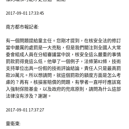
2017-09-01 17:33:45
南方都市報記者:
有一個問題提給童主任。您剛才提到，在核安全法的修訂
當中嚴厲的處罰是一大亮點，但是我們關注到全國人大常
委會組成人員在分組審議當中說，核安全這么嚴重的事情
罰款罰得竟這么低，他舉了一個例子，法條第82條，技術
支持單位出具一份假的技術評論結論，責任人只是最高罰
款20萬元。所以想請問，就這個罰款的額度方面是怎么考
慮的？再有，核損害賠償的問題，有學者一直呼吁應該寫
入強制保險基金，以及政府的兜底原則，請問為什么這部
法律沒有涉及？謝謝。
2017-09-01 17:37:27
童衛東: