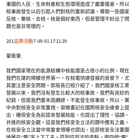
事國的人民、生命財產和生態環境造成了嚴重傷害。所以
核事故發生以后引起人們對核的重新認識，導致一些國家
反核、棄核、去核。核是個好東西，但是管理不好出了問
題也是非常壞的。
201
品牌活動
7-09-01 17:11:29
童衛東:
我們國家現在的能源結構中核能還是占很小的比例，現在
我們在建的規模世界第一，在核電快速發展的背景下，尤
其要注意安全問題。郭局長已經介紹了，我們國家核工業
發展以來，我們沒有發生比較大的核事故，我們有良好的
紀錄，但是我們要未雨綢繆，不能發生核事故。所以，黨
中央對核安全非常重視，習總書記在國際核安全峰會上提
出，確保安全為前提來發展核能，也提出了理性、協調、
并進的核安全觀。這是我們核安全立法的題中應有之義。
在核安全立法當中常委會領導也提出，這部核安全法要圍
繞著在“嚴”字上下工夫。提到這部法的亮點，用四個“嚴”