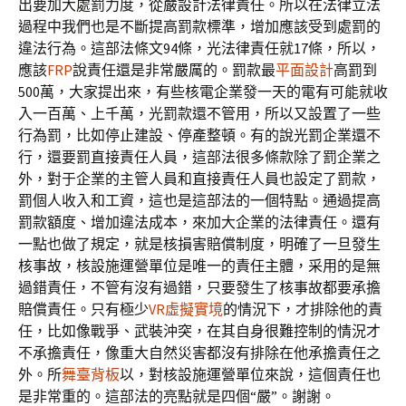
出要加大處罰力度，從嚴設計法律責任。所以在法律立法
過程中我們也是不斷提高罰款標準，增加應該受到處罰的
違法行為。這部法條文94條，光法律責任就17條，所以，
應該
FRP
說責任還是非常嚴厲的。罰款最
平面設計
高罰到
500萬，大家提出來，有些核電企業發一天的電有可能就收
入一百萬、上千萬，光罰款還不管用，所以又設置了一些
行為罰，比如停止建設、停產整頓。有的說光罰企業還不
行，還要罰直接責任人員，這部法很多條款除了罰企業之
外，對于企業的主管人員和直接責任人員也設定了罰款，
罰個人收入和工資，這也是這部法的一個特點。通過提高
罰款額度、增加違法成本，來加大企業的法律責任。還有
一點也做了規定，就是核損害賠償制度，明確了一旦發生
核事故，核設施運營單位是唯一的責任主體，采用的是無
過錯責任，不管有沒有過錯，只要發生了核事故都要承擔
賠償責任。只有極少
VR虛擬實境
的情況下，才排除他的責
任，比如像戰爭、武裝沖突，在其自身很難控制的情況才
不承擔責任，像重大自然災害都沒有排除在他承擔責任之
外。所
舞臺背板
以，對核設施運營單位來說，這個責任也
是非常重的。這部法的亮點就是四個“嚴”。謝謝。