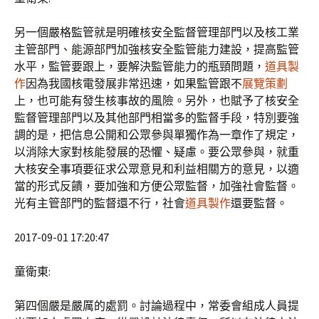
另一個嚴格監管就是明確核安全監督管理部門以及核工業
主管部門、能源部門加強核安全監管能力建設，提高監管
水平，監管要跟上，要解決監管能力的瓶頸問題，
道具製
作
因為我國核電發展非常迅速，如果監管跟不
展覽策劃
上，也可能有發生核事故的風險。另外，也賦予了核安全
監督管理部門以及其他部門相當多的監督手段，特別要強
調的是，把信息公開和公眾參與單獨作為一章作了規定，
以消除大家對核能發展的恐懼、疑慮。要公眾參與，就重
大核安全事項要征求公眾意見和利益相關方的意見，以適
當的形式反饋，要加強和方便公眾監督，加強社會監督。
光有主管部門的監督還不行，社會
道具製作
還要監督。
2017-09-01 17:20:47
童衛東:
第四個嚴是嚴厲的處罰。討論過程中，常委會組成人員提