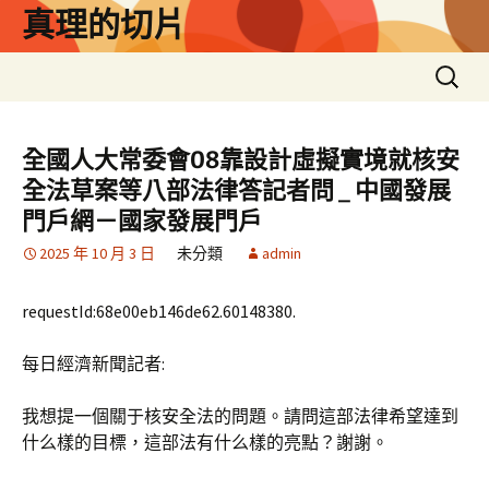
跳
真理的切片
至
主
搜
要
尋
內
關
容
鍵
全國人大常委會08靠設計虛擬實境就核安
字:
全法草案等八部法律答記者問 _ 中國發展
門戶網－國家發展門戶
2025 年 10 月 3 日
未分類
admin
requestId:68e00eb146de62.60148380.
每日經濟新聞記者:
我想提一個關于核安全法的問題。請問這部法律希望達到
什么樣的目標，這部法有什么樣的亮點？謝謝。