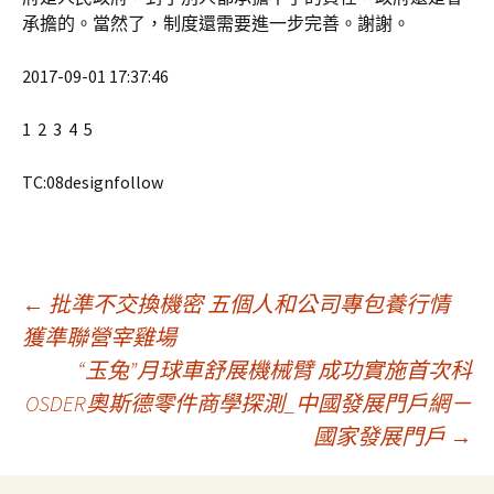
承擔的。當然了，制度還需要進一步完善。謝謝。
2017-09-01 17:37:46
1 2 3 4 5
TC:08designfollow
文
←
批準不交換機密 五個人和公司專包養行情
獲準聯營宰雞場
“玉兔”月球車舒展機械臂 成功實施首次科
章
OSDER奧斯德零件商學探測_中國發展門戶網－
國家發展門戶
→
導