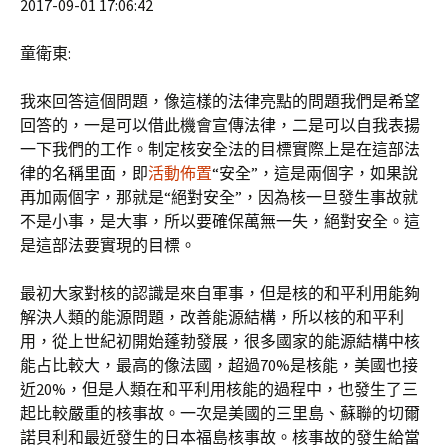
2017-09-01 17:06:42
童衛東:
我來回答這個問題，像這樣的法律亮點的問題我們是希望
回答的，一是可以借此機會宣傳法律，二是可以自我表揚
一下我們的工作。制定核安全法的目標實際上是在這部法
律的名稱里面，即
活動佈置
“安全”，這是兩個字，如果說
再加兩個字，那就是“絕對安全”，因為核一旦發生事故就
不是小事，是大事，所以要確保萬無一失，絕對安全。這
是這部法要實現的目標。
最初大家對核的認識是來自軍事，但是核的和平利用能夠
解決人類的能源問題，改善能源結構，所以核的和平利
用，從上世紀初開始蓬勃發展，很多國家的能源結構中核
能占比較大，最高的像法國，超過70%是核能，美國也接
近20%，但是人類在和平利用核能的過程中，也發生了三
起比較嚴重的核事故。一次是美國的三里島、蘇聯的切爾
諾貝利和最近發生的日本福島核事故。核事故的發生給當