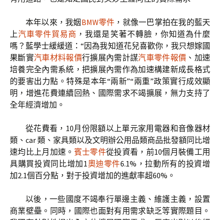
本年以來，我姻
BMW零件
，就像一巴掌拍在我的藍天
上
汽車零件貿易商
，我還是笑著不轉臉，你知道為什麼
嗎？藍學士緩緩道：“因為我知道花兒喜歡你，我只想嫁國
果斷實
汽車材料報價
行擴展內需計謀
汽車零件報價
、加速
培養完全內需系統，把擴展內需作為加速構建新成長格式
的要害出力點。特殊是本年“兩新”“兩重”政策實行成效顯
明，增進花費連續回熱、國際需求不竭擴展，無力支持了
全年經濟增加。
從花費看，10月份限額以上單元家用電器和音像器材
類、car 類、家具類以及文明辦公用品類商品批發額同比增
速均比上月加速。
賓士零件
從投資看，前10個月裝備工用
具購買投資同比增加1
奧迪零件
6.1%，拉動所有的投資增
加2.1個百分點，對于投資增加的進獻率超60%。
以後，一些國度不竭奉行單邊主義、維護主義，設置
商業壁壘。同時，國際也面對有用需求缺乏等實際題目。