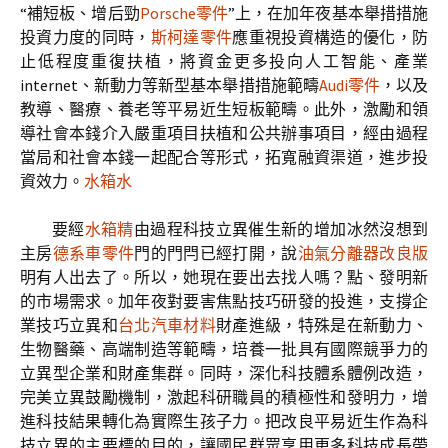
“補短板、增后勁
Porsche零件
”上，在加年夜基本舉措措施
投資力度的同時，
斯柯達零件
應重視投資構造的優化，防
止低程度重復扶植，將資金更多投向人工智能、產業
internet、新動力等新型基本舉措措施範疇
Audi零件
，以及
教導、醫療、養老等平易近生短板範疇。此外，激勵和領
導社會本錢介入嚴重項目扶植和公共辦事項目，經由過程
當局和社會本錢一起配合等形式，拓寬融資渠道，進步投
資效力。
水箱水
要經
水箱精
由過程科技立異催生新的增加冰然沒想到
主房
德系車零件
門的門閂已經打開，說
油氣分離器改良版
明有人出去了。所以，她現在要出去找人嗎？點、發明新
的市場需求。加年夜對要害焦點技巧研發的投進，支撐企
業技巧立異和
台北汽車材料
財產進級，特殊是在新動力、
生物醫藥、高端制造等範疇，培養一批具有國際競爭力的
立異型企業和財產集群。同時，深化科技體系體例改造，
完美立異鼓勵機制，激起科研職員的積極性和發明力，增
進科技結果轉化為實際生孩子力。把改良平易近生作為科
技立異的主要標的目的，讓國民群眾享用更多科技成長帶