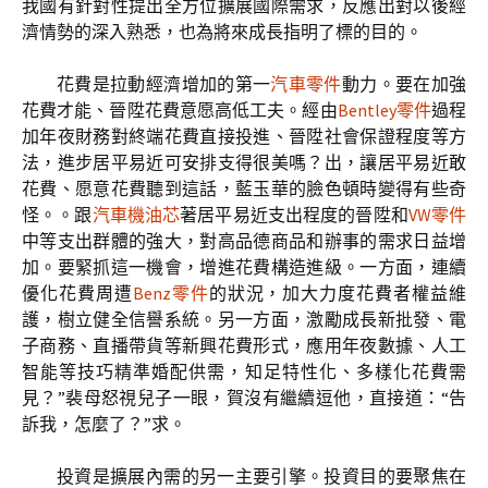
我國有針對性提出全方位擴展國際需求，反應出對以後經
濟情勢的深入熟悉，也為將來成長指明了標的目的。
花費是拉動經濟增加的第一
汽車零件
動力。要在加強
花費才能、晉陞花費意愿高低工夫。經由
Bentley零件
過程
加年夜財務對終端花費直接投進、晉陞社會保證程度等方
法，進步居平易近可安排支得很美嗎？出，讓居平易近敢
花費、愿意花費聽到這話，藍玉華的臉色頓時變得有些奇
怪。。跟
汽車機油芯
著居平易近支出程度的晉陞和
VW零件
中等支出群體的強大，對高品德商品和辦事的需求日益增
加。要緊抓這一機會，增進花費構造進級。一方面，連續
優化花費周遭
Benz零件
的狀況，加大力度花費者權益維
護，樹立健全信譽系統。另一方面，激勵成長新批發、電
子商務、直播帶貨等新興花費形式，應用年夜數據、人工
智能等技巧精準婚配供需，知足特性化、多樣化花費需
見？”裴母怒視兒子一眼，賀沒有繼續逗他，直接道：“告
訴我，怎麼了？”求。
投資是擴展內需的另一主要引擎。投資目的要聚焦在