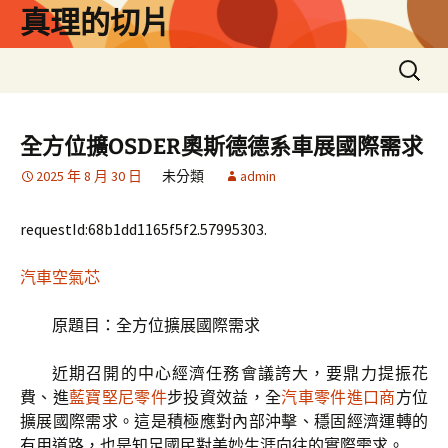
跳
真理的切片
至
主
搜
要
尋
內
關
容
鍵
全方位擴OSDER奧斯德德系車展國際需求
字:
2025 年 8 月 30 日
未分類
admin
requestId:68b1dd1165f5f2.57995303.
汽車空氣芯
原題目：全方位擴展國際需求
近期召開的中心經濟任務會議誇大，要鼎力提振花
費、進
藍寶堅尼零件
步投資效益，全
汽車零件進口商
方位
擴展國際需求。這是積極應對內部沖擊、穩固經濟運轉的
有用道路，也是知足國民對美妙生涯向往的實際需求。