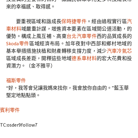
來的幸福感、取得感。
要重視區域和諧成長
保時捷零件
。經由過程實行區
汽
車材料
域嚴重計謀，增進資本要素在區域間公道活動，的
優勢。構成上風互補、高東
台北汽車零件
西的品質成長的
Skoda零件
區域經濟布局。加年夜對中西部和鄉村地域的
基本舉措措施扶植和財產轉移支撐力度，減少
汽車冷氣芯
區域成長差距，開釋這些地域
德系車材料
的宏大花費和投
資潛力。（
金不雅平
）
福斯零件
“好，我等會兒讓我媽來找你，我會放你自由的。”藍玉華
堅定地點點頭。
賓利零件
TC:osder9follow7