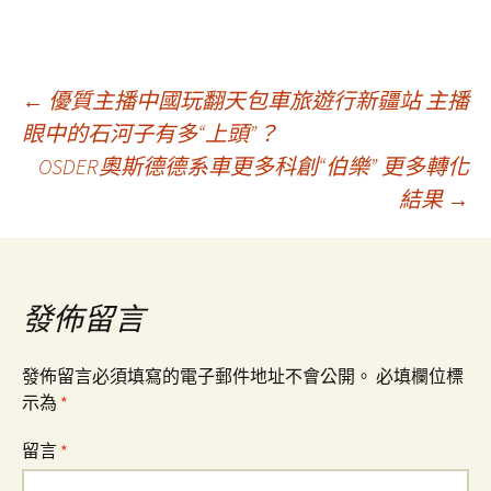
文
←
優質主播中國玩翻天包車旅遊行新疆站 主播
眼中的石河子有多“上頭”？
OSDER奧斯德德系車更多科創“伯樂” 更多轉化
章
結果
→
導
覽
發佈留言
發佈留言必須填寫的電子郵件地址不會公開。
必填欄位標
示為
*
留言
*