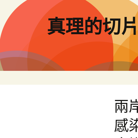
跳
至
主
真理的切
要
內
容
兩
感