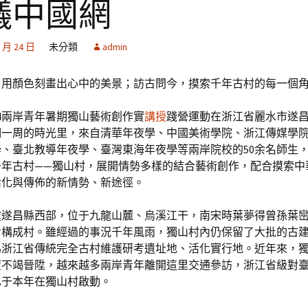
議中國網
0 月 24 日
未分類
admin
，用顏色刻畫出心中的美景；訪古問今，摸索千年古村的每一個
24兩岸青年暑期獨山藝術創作實
講授
踐營運動在浙江省麗水市遂
期一周的時光里，來自清華年夜學、中國美術學院、浙江傳媒學
、臺北教導年夜學、臺灣東海年夜學等兩岸院校的50余名師生
千年古村——獨山村，展開情勢多樣的結合藝術創作，配合摸索中
活化與傳佈的新情勢、新途徑。
處遂昌縣西部，位于九龍山麓、烏溪江干，南宋時葉夢得曾孫葉
步構成村。雖經過的事況千年風雨，獨山村內仍保留了大批的古
為浙江省傳統完全古村維護研考遺址地、活化實行地。近年來，
度不竭晉陞，越來越多兩岸青年離開這里交通參訪，浙江省級對
也于本年在獨山村啟動。