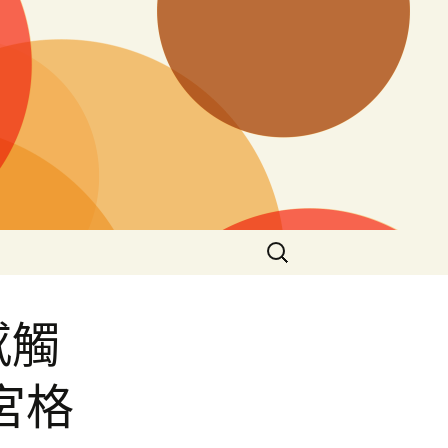
搜
尋
關
鍵
感觸
字:
宮格