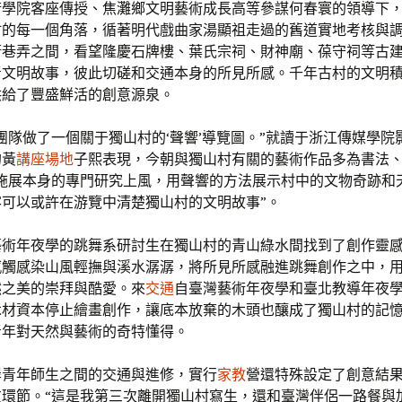
術學院客座傳授、焦灘鄉文明藝術成長高等參謀何春寰的領導下
村的每一個角落，循著明代戲曲家湯顯祖走過的舊道實地考核與
街巷弄之間，看望隆慶石牌樓、葉氏宗祠、財神廟、葆守祠等古
青文明故事，彼此切磋和交通本身的所見所感。千年古村的文明
供給了豐盛鮮活的創意源泉。
團隊做了一個關于獨山村的‘聲響’導覽圖。”就讀于浙江傳媒學院
的黃
講座場地
子熙表現，今朝與獨山村有關的藝術作品多為書法
望施展本身的專門研究上風，用聲響的方法展示村中的文物奇跡和
客可以或許在游覽中清楚獨山村的文明故事”。
藝術年夜學的跳舞系研討生在獨山村的青山綠水間找到了創作靈
感觸感染山風輕撫與溪水潺潺，將所見所感融進跳舞創作之中，
然之美的崇拜與酷愛。來
交通
自臺灣藝術年夜學和臺北教導年夜
木材資本停止繪畫創作，讓底本放棄的木頭也釀成了獨山村的記
青年對天然與藝術的奇特懂得。
岸青年師生之間的交通與進修，實行
家教
營還特殊設定了創意結
友環節。“這是我第三次離開獨山村寫生，還和臺灣伴侶一路餐與