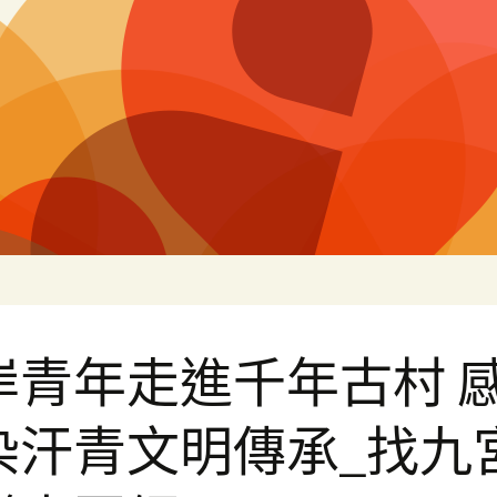
片
岸青年走進千年古村 
染汗青文明傳承_找九