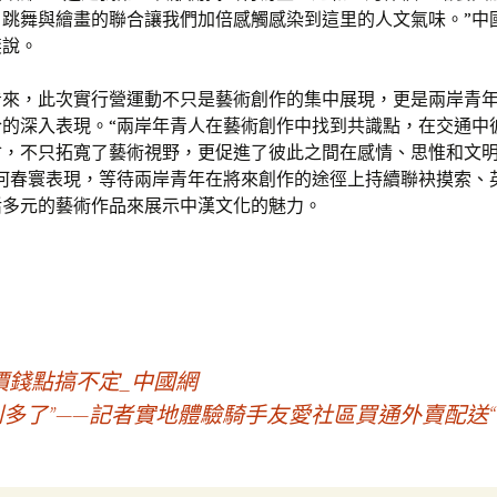
，跳舞與繪畫的聯合讓我們加倍感觸感染到這里的人文氣味。”中
湙說。
看來，此次實行營運動不只是藝術創作的集中展現，更是兩岸青
合的深入表現。“兩岸年青人在藝術創作中找到共識點，在交通中
會，不只拓寬了藝術視野，更促進了彼此之間在感情、思惟和文
”何春寰表現，等待兩岸青年在將來創作的途徑上持續聯袂摸索、
活多元的藝術作品來展示中漢文化的魅力。
價錢點搞不定_中國網
多了”——記者實地體驗騎手友愛社區買通外賣配送“