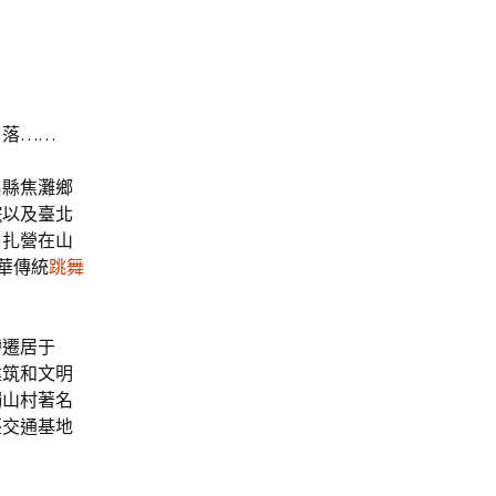
角落……
昌縣焦灘鄉
院以及臺北
，扎營在山
華傳統
跳舞
巒遷居于
建筑和文明
獨山村著名
臺交通基地