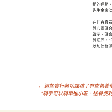
組的運動
先生金家
在何春寰
與心靈融
啟示、融
與認同。
以加倍鮮
文
←
這些實行類功課孩子有查包養
“騎手可以騎車進小區，送餐便利
章