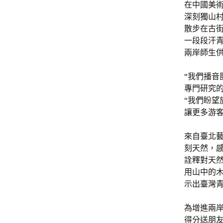
在中國美
深刻獨山
散步在古
一段段汗
兩岸師生
“我們播音
專門研究
“我們盼
讓更多游
來自臺北
刻天然，
詮釋對天
用山中的
示出臺灣
為增進兩
得分送朋