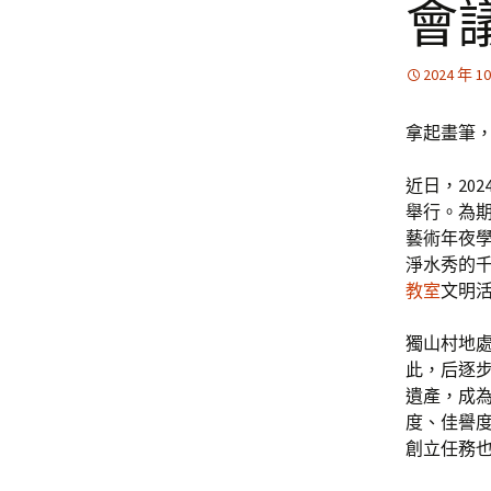
會
2024 年 1
拿起畫筆
近日，20
舉行。為
藝術年夜學
淨水秀的
教室
文明
獨山村地
此，后逐
遺產，成
度、佳譽
創立任務