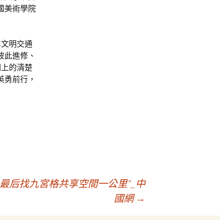
國美術學院
年文明交通
彼此進修、
明上的清楚
英勇前行，
最后找九宮格共享空間一公里”_中
國網
→