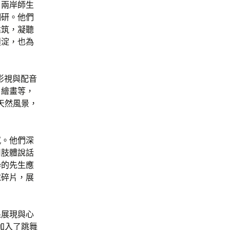
，兩岸師生
調研。他們
建筑，凝聽
積淀，也為
影視與配音
、繪畫等，
天然風景，
感。他們深
用肢體說話
學的先生應
憶碎片，展
果展現與心
加入了跳舞