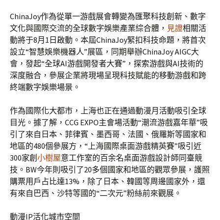
ChinaJoy作為從單一游戲展會轉變為匯聚科技創新、數字
文化與國際交流的全球數字娛樂產業綜合體，
見證
相關活
動將于8月1日啟動。本屆ChinaJoy緊扣科技命題，將首次
設立“智慧娛樂機器人”展區，同期舉辦ChinaJoy AIGC大
會，發起“全球AI游戲開發者大賽”，探索游戲與AI技術的
深度融合，參展企業將現場呈現科技賦能的移動游戲和跨
終端數字娛樂場景。
作為國際化大都市，上海也正在通過動漫月活動吸引全球
目光。據了解，CCG EXPO主會場活動“潮流游戲嘉年華”吸
引了來自日本、菲律賓、墨西哥、法國、俄羅斯等國家和
地區的480個參展方，“上海國際桌面游戲精英賽”吸引近
300家創
小樹屋
意工作室的百余名桌面游戲設計師同臺競
技。BW今年則吸引了20多個國家和地區的觀眾參展，護照
購票用戶占比達13%，除了日本、韓國等周邊國家外，還
有來自巴西、沙特等國的“二次元”粉絲前來觀展。
動漫IP活化城市空間