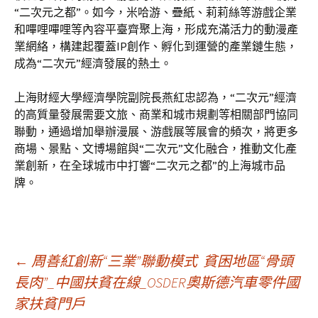
“二次元之都”。如今，米哈游、疊紙、莉莉絲等游戲企業
和嗶哩嗶哩等內容平臺齊聚上海，形成充滿活力的動漫產
業網絡，構建起覆蓋IP創作、孵化到運營的產業鏈生態，
成為“二次元”經濟發展的熱土。
上海財經大學經濟學院副院長燕紅忠認為，“二次元”經濟
的高質量發展需要文旅、商業和城市規劃等相關部門協同
聯動，通過增加舉辦漫展、游戲展等展會的頻次，將更多
商場、景點、文博場館與“二次元”文化融合，推動文化產
業創新，在全球城市中打響“二次元之都”的上海城市品
牌。
文
←
周善紅創新“三業”聯動模式 貧困地區“骨頭
長肉”_中國扶貧在線_OSDER奧斯德汽車零件國
家扶貧門戶
章