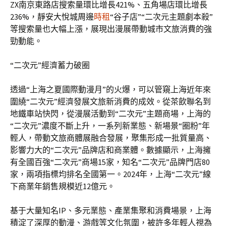
ZX南京東路店搜索量環比增長421%、五角場店環比增長
236%，靜安大悅城周邊
時租
“谷子店”“二次元主題劇本殺”
等搜索量也大幅上漲，展現出漫展帶動城市文旅消費的強
勁動能。
“二次元”經濟蓄力破圈
透過“上海之夏國際動漫月”的火爆，可以管窺上海近年來
圍繞“二次元”經濟發展文旅新消費的成效。從茶飲聯名到
地鐵車站快閃，從漫展活動到“二次元”主題商場，上海的
“二次元”濃度不斷上升，一系列新業態、新場景“圈粉”年
輕人，帶動文旅商體展融合發展，聚集形成一批質量高、
影響力大的“二次元”品牌店和商業體。數據顯示，上海擁
有全國百強“二次元”商場15家，知名“二次元”品牌門店80
家，兩項指標均排名全國第一。2024年，上海“二次元”線
下商業年銷售規模近12億元。
基于大量知名IP、多元業態、產業集聚和消費場景，上海
積淀了深厚的動漫、游戲等文化氛圍，被許多年輕人視為