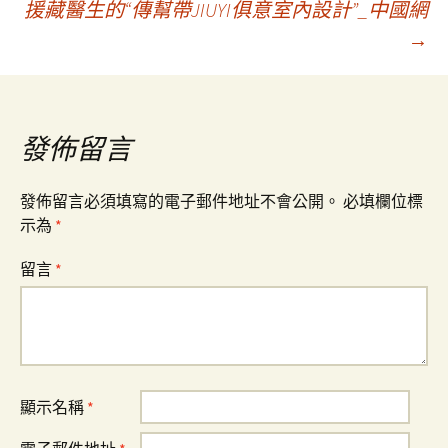
援藏醫生的“傳幫帶JIUYI俱意室內設計”_中國網
→
導
覽
發佈留言
發佈留言必須填寫的電子郵件地址不會公開。
必填欄位標
示為
*
留言
*
顯示名稱
*