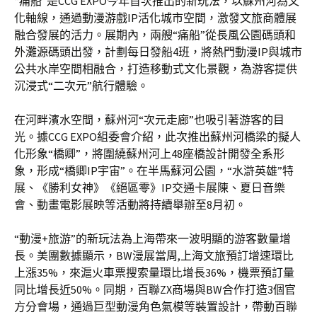
“痛船”是CCG EXPO今年首次推出的新玩法，以蘇州河為文
化軸線，通過動漫游戲IP活化城市空間，激發文旅商體展
融合發展的活力。展期內，兩艘“痛船”從長風公園碼頭和
外灘源碼頭出發，計劃每日發船4班，將熱門動漫IP與城市
公共水岸空間相融合，打造移動式文化景觀，為游客提供
沉浸式“二次元”航行體驗。
在河畔濱水空間，蘇州河“次元走廊”也吸引著游客的目
光。據CCG EXPO組委會介紹，此次推出蘇州河橋梁的擬人
化形象“橋卿”，將圍繞蘇州河上48座橋設計開發全系形
象，形成“橋卿IP宇宙”。在半馬蘇河公園，“水滸英雄”特
展、《勝利女神》《絕區零》IP交通卡展陳、夏日音樂
會、動畫電影展映等活動將持續舉辦至8月初。
“動漫+旅游”的新玩法為上海帶來一波明顯的游客數量增
長。美團數據顯示，BW漫展當周,上海文旅預訂增速環比
上漲35%，來滬火車票搜索量環比增長36%，機票預訂量
同比增長近50%。同期，百聯ZX商場與BW合作打造3個官
方分會場，通過巨型動漫角色氣模等裝置設計，帶動百聯