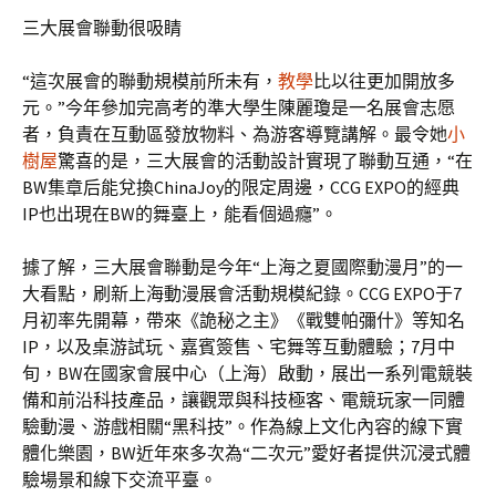
三大展會聯動很吸睛
“這次展會的聯動規模前所未有，
教學
比以往更加開放多
元。”今年參加完高考的準大學生陳麗瓊是一名展會志愿
者，負責在互動區發放物料、為游客導覽講解。最令她
小
樹屋
驚喜的是，三大展會的活動設計實現了聯動互通，“在
BW集章后能兌換ChinaJoy的限定周邊，CCG EXPO的經典
IP也出現在BW的舞臺上，能看個過癮”。
據了解，三大展會聯動是今年“上海之夏國際動漫月”的一
大看點，刷新上海動漫展會活動規模紀錄。CCG EXPO于7
月初率先開幕，帶來《詭秘之主》《戰雙帕彌什》等知名
IP，以及桌游試玩、嘉賓簽售、宅舞等互動體驗；7月中
旬，BW在國家會展中心（上海）啟動，展出一系列電競裝
備和前沿科技產品，讓觀眾與科技極客、電競玩家一同體
驗動漫、游戲相關“黑科技”。作為線上文化內容的線下實
體化樂園，BW近年來多次為“二次元”愛好者提供沉浸式體
驗場景和線下交流平臺。