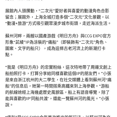
展館內人頭攢動，“二次元”愛好者與喜愛的動漫角色合影
留念；展館外，上海全城打造多個“二次元”文化景觀，以
“動漫+旅游”方式吸引觀眾漫步城市街頭，走近海派生活。
蘇州河畔，兩艘以國產游戲《明日方舟》與CCG EXPO官方
形象“茈綾”IP為涂裝的“痛船”（即裝飾有“二次元”角色、
圖案、文字的船只），成為這條古老河流上的新潮打卡
點。
“我是《明日方舟》的忠實粉絲，這次特地帶了周邊文創上
船拍照打卡，打算分享給同樣喜歡這個IP的朋友們。”小張
是來自浙江杭州的大二學生，在社交媒體上看到蘇州河“痛
船”的信息后，她第一時間搭乘高鐵來到上海參觀。“游船
的航線途經上海幾處歷史風貌區，船上有語音導覽，除了
能與喜歡的IP‘同船共渡’，還能一覽蘇州河的風光。”小張
說。