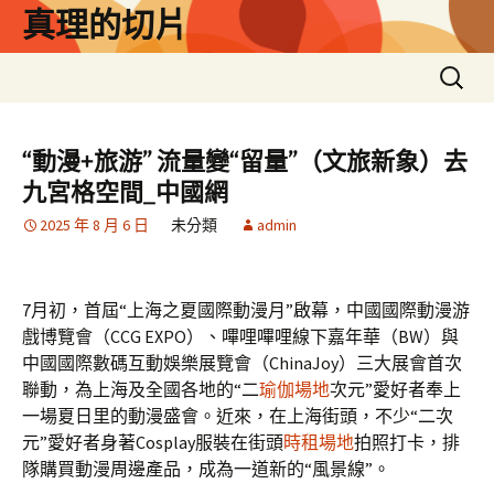
跳
真理的切片
至
主
搜
要
尋
內
關
容
鍵
“動漫+旅游” 流量變“留量”（文旅新象）去
字:
九宮格空間_中國網
2025 年 8 月 6 日
未分類
admin
7月初，首屆“上海之夏國際動漫月”啟幕，中國國際動漫游
戲博覽會（CCG EXPO）、嗶哩嗶哩線下嘉年華（BW）與
中國國際數碼互動娛樂展覽會（ChinaJoy）三大展會首次
聯動，為上海及全國各地的“二
瑜伽場地
次元”愛好者奉上
一場夏日里的動漫盛會。近來，在上海街頭，不少“二次
元”愛好者身著Cosplay服裝在街頭
時租場地
拍照打卡，排
隊購買動漫周邊產品，成為一道新的“風景線”。